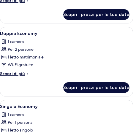
Altri
Scopri di più
(Quintuple
dettagli
2
per
Scopri i prezzi per le tue date
Camera
habitaciones
familiare
comunicadas)
(Quintuple
Apri
Una camera d'albergo con un letto, u
5
2
Doppia Economy
tutte
habitaciones
1 camera
comunicadas)
le
Per 2 persone
foto
per
1 letto matrimoniale
Doppia
Wi-Fi gratuito
Economy
Altri
Scopri di più
dettagli
per
Scopri i prezzi per le tue date
Doppia
Economy
Apri
Un lavabo con uno specchio, un rubinet
4
Singola Economy
tutte
1 camera
le
Per 1 persona
foto
per
1 letto singolo