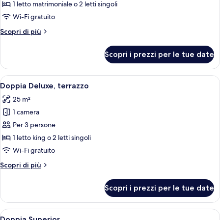
Camera
1 letto matrimoniale o 2 letti singoli
doppia
Wi-Fi gratuito
Altri
Scopri di più
dettagli
per
Scopri i prezzi per le tue date
Camera
doppia
Apri
Camera d'albergo con due letti, testie
4
Doppia Deluxe, terrazzo
tutte
25 m²
le
1 camera
foto
per
Per 3 persone
Doppia
1 letto king o 2 letti singoli
Deluxe,
Wi-Fi gratuito
terrazzo
Altri
Scopri di più
dettagli
per
Scopri i prezzi per le tue date
Doppia
Deluxe,
terrazzo
Apri
Una camera d'hotel con un letto grand
5
Doppia Superior