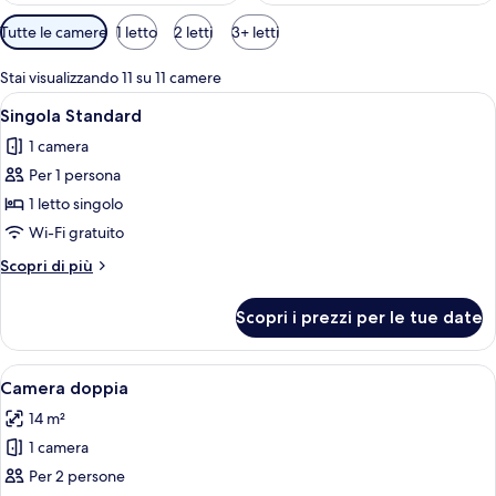
Filtri
Tutte le camere
1 letto
2 letti
3+ letti
disponibili
per
Stai visualizzando 11 su 11 camere
le
Apri
Una stanza con una porta bianca, una 
5
Singola Standard
camere
tutte
1 camera
le
Per 1 persona
foto
per
1 letto singolo
Singola
Wi-Fi gratuito
Standard
Altri
Scopri di più
dettagli
per
Scopri i prezzi per le tue date
Singola
Standard
Apri
Minibar, cassaforte in camera, una scri
4
Camera doppia
tutte
14 m²
le
1 camera
foto
per
Per 2 persone