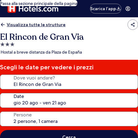
Passa alla sezione principale della pagina
Scarica l’app
Visualizza tutte le strutture
El Rincon de Gran Via
Struttura
a
Hostal a breve distanza da Plaza de España
3.0
stelle
Scegli le date per vedere i prezzi
Dove vuoi andare?
Date
Persone
Cerca