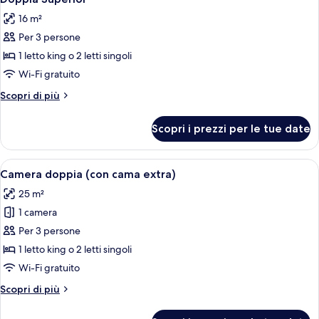
tutte
16 m²
le
Per 3 persone
foto
per
1 letto king o 2 letti singoli
Doppia
Wi-Fi gratuito
Superior
Altri
Scopri di più
dettagli
per
Scopri i prezzi per le tue date
Doppia
Superior
Apri
Una camera d'albergo con una scrivania
5
Camera doppia (con cama extra)
tutte
25 m²
le
1 camera
foto
per
Per 3 persone
Camera
1 letto king o 2 letti singoli
doppia
Wi-Fi gratuito
(con
Altri
Scopri di più
cama
dettagli
extra)
per