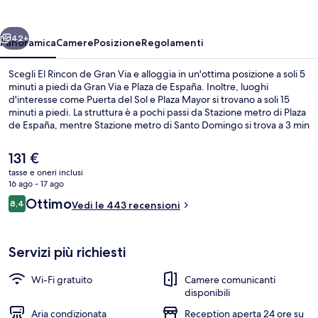
Gran
Via
ietro
Avanti
42+
Panoramica
Camere
Posizione
Regolamenti
Scegli El Rincon de Gran Via e alloggia in un'ottima posizione a soli 5
minuti a piedi da Gran Via e Plaza de España. Inoltre, luoghi
d'interesse come Puerta del Sol e Plaza Mayor si trovano a soli 15
minuti a piedi. La struttura è a pochi passi da Stazione metro di Plaza
de España, mentre Stazione metro di Santo Domingo si trova a 3 min
a piedi.
Il
131 €
prezzo
tasse e oneri inclusi
attuale
16 ago - 17 ago
Doppia Superior | Vista dalla camera
è
Recensioni
Ottimo
8,4
Vedi le 443 recensioni
131 €
8,4 su 10
Servizi più richiesti
Wi-Fi gratuito
Camere comunicanti
disponibili
Aria condizionata
Reception aperta 24 ore su