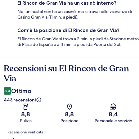
El Rincon de Gran Via ha un casinò interno?
No, un hostal non ha un casinò, ma si trova nelle vicinanze di
Casino Gran Via (11 min. a piedi).
Com'è la posizione di El Rincon de Gran Via?
El Rincon de Gran Via si trova a 2 min. a piedi da Stazione metro
di Plaza de España e a 11 min. a piedi da Puerta del Sol.
Recensioni su El Rincon de Gran
Recensioni
Via
Ottimo
8,4
443 recensioni
8,8
8,8
8,4
Pulizia
Posizione
Personale e servizio
Recensioni
Recensione verificata