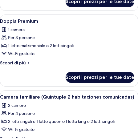
Scopri i prezzi per le tue date
Camera
doppia
(con
Apri
Un letto ben rifatto con una coperta 
6
cama
Doppia Premium
tutte
extra)
1 camera
le
Per 3 persone
foto
per
1 letto matrimoniale o 2 letti singoli
Doppia
Wi-Fi gratuito
Premium
Altri
Scopri di più
dettagli
per
Scopri i prezzi per le tue date
Doppia
Premium
Apri
Una camera d'albergo con due letti, un
3
Camera familiare (Quintuple 2 habitaciones comunicadas)
tutte
2 camere
le
Per 4 persone
foto
per
2 letti singoli e 1 letto queen o 1 letto king e 2 letti singoli
Camera
Wi-Fi gratuito
familiare