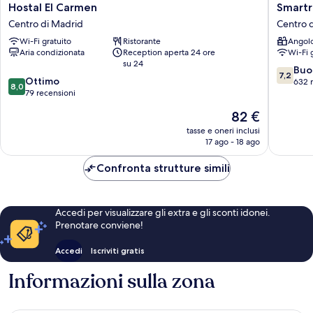
Hostal
Smartr
Hostal El Carmen
Smartr
El
Madrid
Centro di Madrid
Centro 
Carmen
Gran
Wi-Fi gratuito
Ristorante
Angolo
Centro
Vía
Aria condizionata
Reception aperta 24 ore
Wi-Fi 
di
47
su 24
Madrid
Centro
7.2
Buo
7,2
8.0
Ottimo
di
su
632 
8,0
su
79 recensioni
Madrid
10,
10,
Buono,
Il
82 €
Ottimo,
632
prezzo
79
tasse e oneri inclusi
recensio
attuale
17 ago - 18 ago
recensioni
è
82 €
Confronta strutture simili
Accedi per visualizzare gli extra e gli sconti idonei.
Prenotare conviene!
Accedi
Iscriviti gratis
Informazioni sulla zona