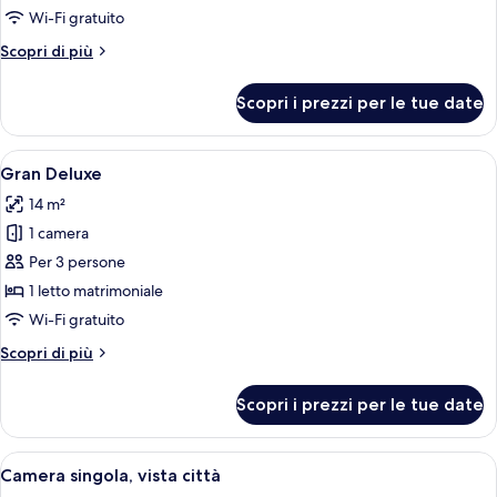
Singola
Wi-Fi gratuito
Economy
Altri
Scopri di più
dettagli
per
Scopri i prezzi per le tue date
Singola
Economy
Apri
Una camera d'albergo con un letto gran
6
Gran Deluxe
tutte
14 m²
le
1 camera
foto
per
Per 3 persone
Gran
1 letto matrimoniale
Deluxe
Wi-Fi gratuito
Altri
Scopri di più
dettagli
per
Scopri i prezzi per le tue date
Gran
Deluxe
Apri
Un bagno con il water, un lavandino e 
7
Camera singola, vista città
tutte