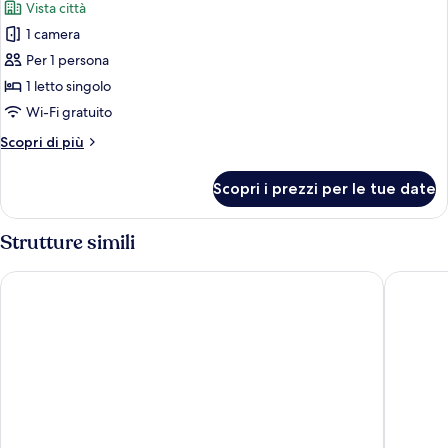
Vista città
le
1 camera
foto
per
Per 1 persona
Camera
1 letto singolo
singola,
Wi-Fi gratuito
vista
Altri
Scopri di più
città
dettagli
per
Scopri i prezzi per le tue date
Camera
singola,
vista
Strutture simili
città
Hostal El Carmen
Smartr M