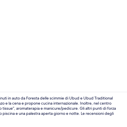
Video influe
uti in auto da Foresta delle scimmie di Ubud e Ubud Traditional
zo e la cena e propone cucina internazionale. Inoltre, nel centro
 tissue”, aromaterapia e manicure/pedicure. Gli altri punti di forza
Doppia Deluxe
do piscina e una palestra aperta giorno e notte. Le recensioni degli