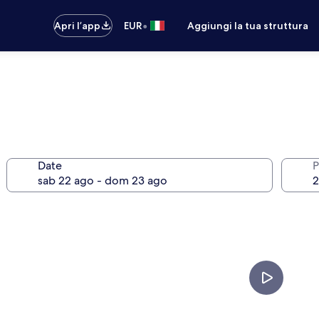
•
Apri l’app
EUR
Aggiungi la tua struttura
Date
P