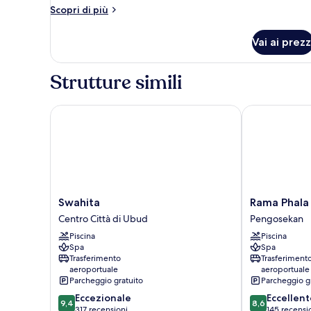
1
giardino
Altri
Scopri di più
camera
dettagli
per
da
Vai ai prezz
Suite
letto
luna
di
Strutture simili
miele,
1
camera
Swahita
Rama Phala Re
da
letto
Swahita
Rama
Swahita
Rama Phala
Centro
Phala
Centro Città di Ubud
Pengosekan
Città
Resort
Piscina
Piscina
di
&
Spa
Spa
Ubud
Spa
Trasferimento
Trasferiment
Pengosekan
aeroportuale
aeroportuale
Parcheggio gratuito
Parcheggio g
9.4
8.6
Eccezionale
Eccellent
9,4
8,6
su
su
317 recensioni
145 recensi