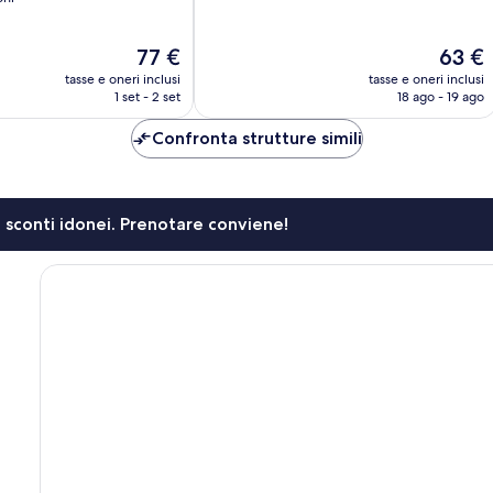
Eccellente,
9
Il
Il
77 €
63 €
recensioni
prezzo
prezzo
tasse e oneri inclusi
tasse e oneri inclusi
attuale
attuale
1 set - 2 set
18 ago - 19 ago
è
è
77 €
63 €
Confronta strutture simili
li sconti idonei. Prenotare conviene!