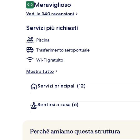
Recensioni
Meraviglioso
9,2
9,2 su 10
Vedi le 340 recensioni
Esterni
Servizi più richiesti
Piscina
Trasferimento aeroportuale
Wi-Fi gratuito
Mostra tutto
Servizi principali
(12)
Sentirsi a casa
(6)
Perché amiamo questa struttura