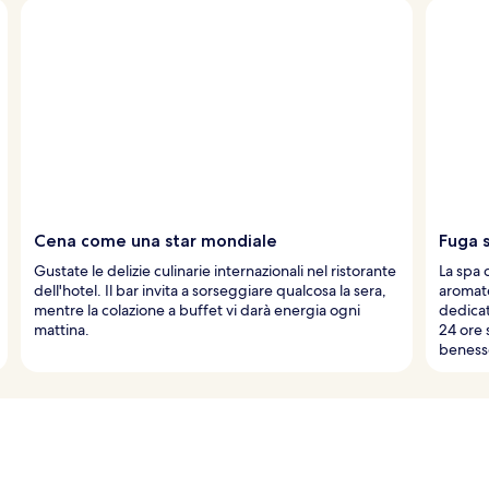
Cena come una star mondiale
Fuga s
Gustate le delizie culinarie internazionali nel ristorante
La spa 
dell'hotel. Il bar invita a sorseggiare qualcosa la sera,
aromate
mentre la colazione a buffet vi darà energia ogni
dedicat
mattina.
24 ore 
beness