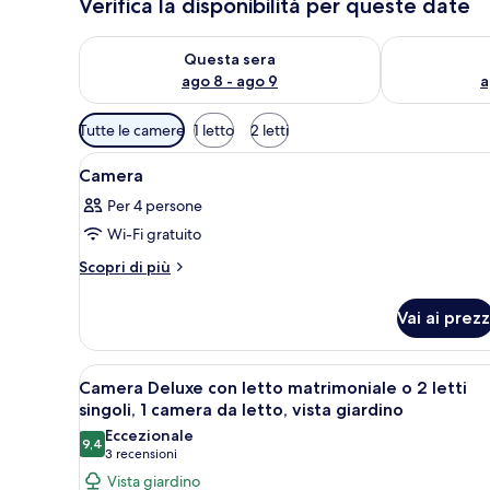
Verifica la disponibilità per queste date
Verifica la disponibilità per questa sera, ago 8 - ago
Verifica la di
Questa sera
ago 8 - ago 9
a
Filtri
Tutte le camere
1 letto
2 letti
disponibili
Apri
Una camera d'albergo con un le
per
6
Camera
tutte
le
Per 4 persone
le
camere
Wi-Fi gratuito
foto
per
Altri
Scopri di più
dettagli
Camera
per
Vai ai prezz
Camera
Apri
Camera d'albergo con due letti,
9
Camera Deluxe con letto matrimoniale o 2 letti
tutte
singoli, 1 camera da letto, vista giardino
le
Eccezionale
9,4
foto
9,4 su 10
(3
3 recensioni
per
recensioni)
Vista giardino