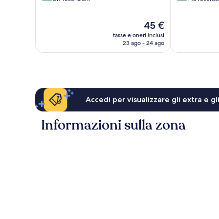
10,
10,
Eccezionale,
Eccellente,
Il
45 €
317
145
prezzo
recensioni
recensioni
tasse e oneri inclusi
attuale
23 ago - 24 ago
è
45 €
Accedi per visualizzare gli extra e g
Informazioni sulla zona