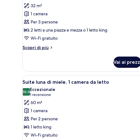
Camera
32 m²
Deluxe
1 camera
con
Per 3 persone
letto
2 letti a una piazza e mezza o 1 letto king
matrimoniale
Wi-Fi gratuito
o
2
Altri
Scopri di più
letti
dettagli
per
singoli,
Vai ai prezz
Camera
1
Deluxe
camera
con
Apri
Una camera d'albergo con un le
8
letto
da
Suite luna di miele, 1 camera da letto
tutte
matrimoniale
letto,
Eccezionale
o
le
10,0
10,0 su 10
(1
1 recensione
vista
2
foto
recensione)
60 m²
giardino
letti
per
singoli,
1 camera
Suite
1
Per 2 persone
camera
luna
da
1 letto king
di
letto,
Wi-Fi gratuito
miele,
vista