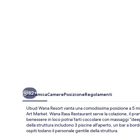
82+
Panoramica
Camere
Posizione
Regolamenti
Ubud Wana Resort vanta una comodissima posizione a 5 min
Art Market. Wana Rasa Restaurant serve la colazione, il pran
benessere in loco potrai farti coccolare con massaggi “deep
della struttura includono 3 piscine all'aperto, un bar a bor
ospiti lodano il personale gentile della struttura.