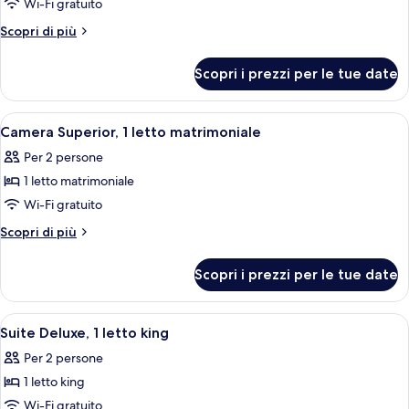
per
Wi-Fi gratuito
Camera
Altri
Scopri di più
Classic,
dettagli
per
1
Scopri i prezzi per le tue date
Camera
letto
Classic,
matrimoniale
1
Apri
Camera d'albergo con un letto grande, c
10
letto
Camera Superior, 1 letto matrimoniale
tutte
matrimoniale
Per 2 persone
le
1 letto matrimoniale
foto
per
Wi-Fi gratuito
Camera
Altri
Scopri di più
Superior,
dettagli
per
1
Scopri i prezzi per le tue date
Camera
letto
Superior,
matrimoniale
1
Apri
Una camera da letto con un letto, una
3
letto
Suite Deluxe, 1 letto king
tutte
matrimoniale
Per 2 persone
le
1 letto king
foto
per
Wi-Fi gratuito