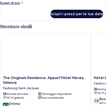
Altri
Scopri di più
dettagli
per
Scopri i prezzi per le tue date
Camera
Strutture simili
The Originals Residence, Appart'Hôtel Hévéa, Valence
Hôtel Le
The
Hôtel
The Originals Residence, Appart'Hôtel Hévéa,
Hôtel 
Originals
Les
Valence
Centro d
Residence,
Negocia
Faubourg Saint-Jacques
Anima
Appart'Hôtel
Centro
Wi-Fi 
Hévéa,
Animali ammessi
Parcheggio disponibile
di
Wi-Fi gratuito
Aria condizionata
Valence
Valence
7.8
Buo
7,8
Faubourg
su
421 r
8.2
Ottimo
8,2