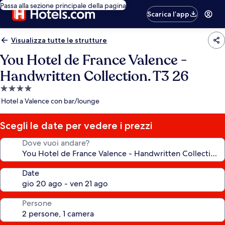
Passa alla sezione principale della pagina
Scarica l’app
Visualizza tutte le strutture
You Hotel de France Valence -
Handwritten Collection. T3 26
Struttura
a
Hotel a Valence con bar/lounge
4.0
stelle
Scegli le date per vedere i prezzi
Dove vuoi andare?
Date
Persone