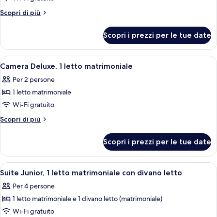
Suite
Altri
Scopri di più
Deluxe,
dettagli
per
1
Scopri i prezzi per le tue date
Suite
letto
Deluxe,
king
1
Apri
Una camera d'albergo con un letto gra
9
letto
Camera Deluxe, 1 letto matrimoniale
tutte
king
Per 2 persone
le
1 letto matrimoniale
foto
per
Wi-Fi gratuito
Camera
Altri
Scopri di più
Deluxe,
dettagli
per
1
Scopri i prezzi per le tue date
Camera
letto
Deluxe,
matrimoniale
1
Apri
Una camera d'albergo con un letto, un
6
letto
Suite Junior, 1 letto matrimoniale con divano letto
tutte
matrimoniale
Per 4 persone
le
1 letto matrimoniale e 1 divano letto (matrimoniale)
foto
per
Wi-Fi gratuito