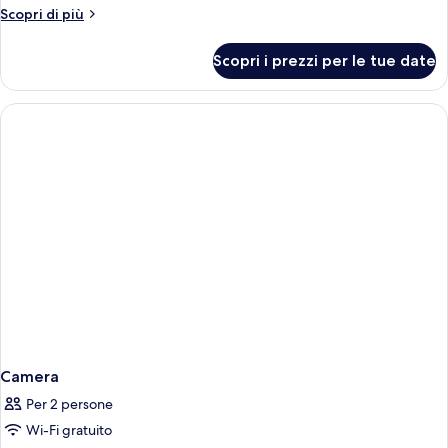
Altri
Scopri di più
dettagli
per
Scopri i prezzi per le tue date
Camera
Camera
Per 2 persone
Wi-Fi gratuito