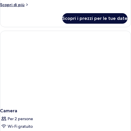
Altri
Scopri di più
dettagli
per
Scopri i prezzi per le tue date
Camera
Camera
Per 2 persone
Wi-Fi gratuito