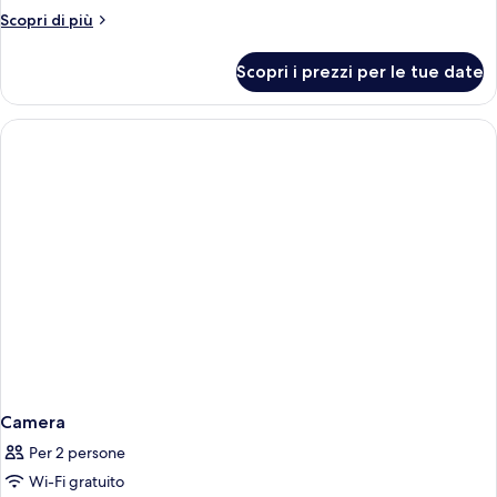
Suite
Altri
Scopri di più
Junior,
dettagli
per
1
Scopri i prezzi per le tue date
Suite
letto
Junior,
matrimoniale
1
con
letto
matrimoniale
divano
con
letto
divano
letto
Camera
Per 2 persone
Wi-Fi gratuito