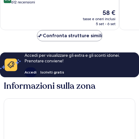
Saint-
10,
su
612 recensioni
Jacques
Buono,
10,
Il
58 €
421
Ottimo,
prezzo
recensio
612
tasse e oneri inclusi
attuale
5 set - 6 set
recensioni
è
58 €
Confronta strutture simili
Accedi per visualizzare gli extra e gli sconti idonei.
Prenotare conviene!
Accedi
Iscriviti gratis
Informazioni sulla zona