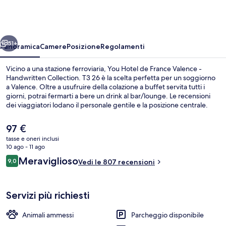
de
France
Valence
ietro
Avanti
-
51+
Panoramica
Camere
Posizione
Regolamenti
Handwritten
Vicino a una stazione ferroviaria, You Hotel de France Valence -
Collection.
Handwritten Collection. T3 26 è la scelta perfetta per un soggiorno
a Valence. Oltre a usufruire della colazione a buffet servita tutti i
T3
giorni, potrai fermarti a bere un drink al bar/lounge. Le recensioni
26
dei viaggiatori lodano il personale gentile e la posizione centrale.
Il
97 €
prezzo
tasse e oneri inclusi
attuale
10 ago - 11 ago
Ristorante
è
Recensioni
Meraviglioso
9,0
Vedi le 807 recensioni
97 €
9,0 su 10
Servizi più richiesti
Animali ammessi
Parcheggio disponibile