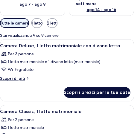
settimana
ago 7 - ago 9
ago 14 - ago 16
Filtri
Tutte le camere
1 letto
2 letti
disponibili
per
Stai visualizzando 9 su 9 camere
le
Apri
Una camera d'albergo con un letto, un
7
Camera Deluxe, 1 letto matrimoniale con divano letto
camere
tutte
Per 3 persone
le
1 letto matrimoniale e 1 divano letto (matrimoniale)
foto
per
Wi-Fi gratuito
Camera
Altri
Scopri di più
Deluxe,
dettagli
per
1
Scopri i prezzi per le tue date
Camera
letto
Deluxe,
matrimoniale
1
Apri
Camera d'albergo con un letto, comodin
5
con
letto
Camera Classic, 1 letto matrimoniale
tutte
matrimoniale
divano
Per 2 persone
con
le
letto
divano
1 letto matrimoniale
foto
letto