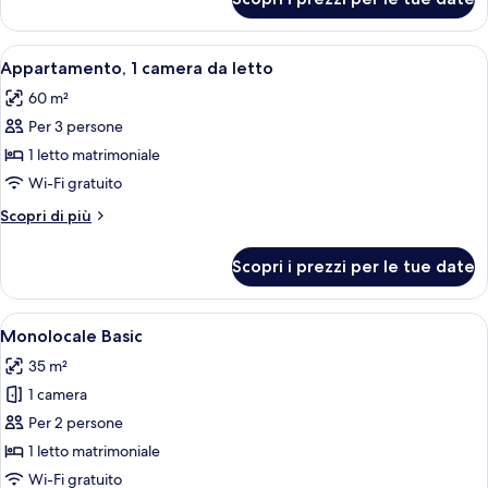
Camera
Apri
Un soggiorno moderno con un divano, u
19
Appartamento, 1 camera da letto
tutte
60 m²
le
Per 3 persone
foto
per
1 letto matrimoniale
Appartamento,
Wi-Fi gratuito
1
Altri
Scopri di più
camera
dettagli
da
per
Scopri i prezzi per le tue date
Appartamento,
letto
1
camera
Apri
Una cucina moderna con forno a microon
13
da
Monolocale Basic
tutte
letto
35 m²
le
1 camera
foto
per
Per 2 persone
Monolocale
1 letto matrimoniale
Basic
Wi-Fi gratuito