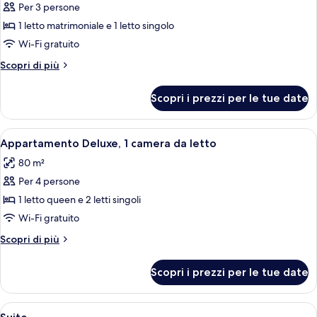
Per 3 persone
foto
per
1 letto matrimoniale e 1 letto singolo
Appartamento
Wi-Fi gratuito
con
Altri
Scopri di più
1
dettagli
camera
per
Scopri i prezzi per le tue date
Appartamento
da
con
letto,
1
Apri
Una camera d'albergo con un letto, 
3
12
camera
Appartamento Deluxe, 1 camera da letto
tutte
da
persone
80 m²
letto,
le
3
Per 4 persone
foto
persone
per
1 letto queen e 2 letti singoli
Appartamento
Wi-Fi gratuito
Deluxe,
Altri
Scopri di più
1
dettagli
camera
per
Scopri i prezzi per le tue date
Appartamento
da
Deluxe,
letto
1
Apri
Un soggiorno moderno con scala, zona
19
camera