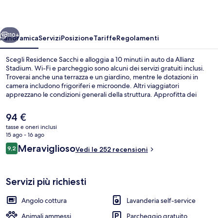
ietro
Avanti
110+
Panoramica
Servizi
Posizione
Tariffe
Regolamenti
Scegli Residence Sacchi e alloggia a 10 minuti in auto da Allianz
Stadium. Wi-Fi e parcheggio sono alcuni dei servizi gratuiti inclusi.
Troverai anche una terrazza e un giardino, mentre le dotazioni in
camera includono frigoriferi e microonde. Altri viaggiatori
apprezzano le condizioni generali della struttura. Approfitta dei
mezzi pubblici nelle vicinanze: Stazione Porta Nuova è a 8 min e
Stazione di Re Umberto a 10 min a piedi.
Il
94 €
prezzo
tasse e oneri inclusi
attuale
15 ago - 16 ago
Giardino
è
Recensioni
Meraviglioso
9,2
Vedi le 252 recensioni
94 €
9,2 su 10
Servizi più richiesti
Angolo cottura
Lavanderia self-service
Animali ammessi
Parcheggio gratuito