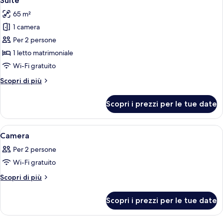
Suite
tutte
da
65 m²
letto
le
1 camera
foto
per
Per 2 persone
Suite
1 letto matrimoniale
Wi-Fi gratuito
Altri
Scopri di più
dettagli
per
Scopri i prezzi per le tue date
Suite
Apri
Una camera d'albergo con un letto, una
23
Camera
tutte
Per 2 persone
le
Wi-Fi gratuito
foto
per
Altri
Scopri di più
dettagli
Camera
per
Scopri i prezzi per le tue date
Camera