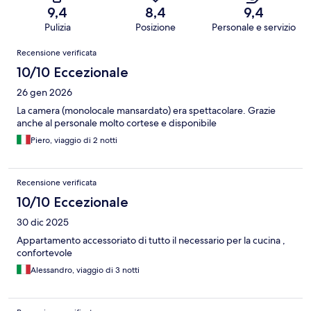
9,4
8,4
9,4
Pulizia
Posizione
Personale e servizio
Recensioni
Recensione verificata
10/10 Eccezionale
26 gen 2026
La camera (monolocale mansardato) era spettacolare. Grazie
anche al personale molto cortese e disponibile
Piero, viaggio di 2 notti
Recensione verificata
10/10 Eccezionale
30 dic 2025
Appartamento accessoriato di tutto il necessario per la cucina ,
confortevole
Alessandro, viaggio di 3 notti