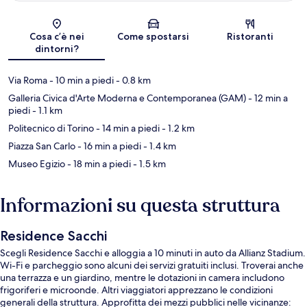
Mappa
Cosa c’è nei
Come spostarsi
Ristoranti
dintorni?
Via Roma
- 10 min a piedi
- 0.8 km
Galleria Civica d'Arte Moderna e Contemporanea (GAM)
- 12 min a
piedi
- 1.1 km
Politecnico di Torino
- 14 min a piedi
- 1.2 km
Piazza San Carlo
- 16 min a piedi
- 1.4 km
Museo Egizio
- 18 min a piedi
- 1.5 km
Informazioni su questa struttura
Residence Sacchi
Scegli Residence Sacchi e alloggia a 10 minuti in auto da Allianz Stadium.
Wi-Fi e parcheggio sono alcuni dei servizi gratuiti inclusi. Troverai anche
una terrazza e un giardino, mentre le dotazioni in camera includono
frigoriferi e microonde. Altri viaggiatori apprezzano le condizioni
generali della struttura. Approfitta dei mezzi pubblici nelle vicinanze: