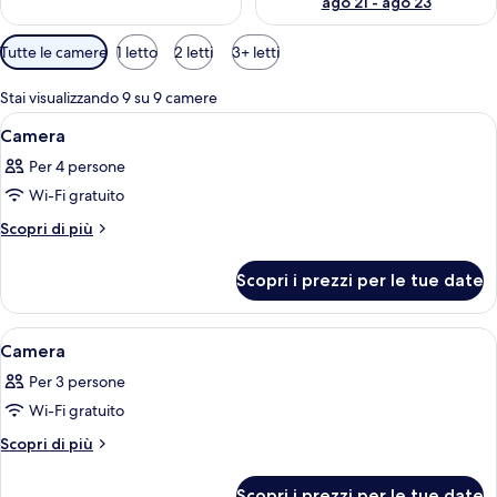
ago 21 - ago 23
Filtri
Tutte le camere
1 letto
2 letti
3+ letti
disponibili
per
Stai visualizzando 9 su 9 camere
le
Apri
Una camera d'albergo con un letto, ab
29
Camera
camere
tutte
Per 4 persone
le
Wi-Fi gratuito
foto
per
Altri
Scopri di più
dettagli
Camera
per
Scopri i prezzi per le tue date
Camera
Apri
Una camera d'albergo compatta con un 
8
Camera
tutte
Per 3 persone
le
Wi-Fi gratuito
foto
per
Altri
Scopri di più
dettagli
Camera
per
Scopri i prezzi per le tue date