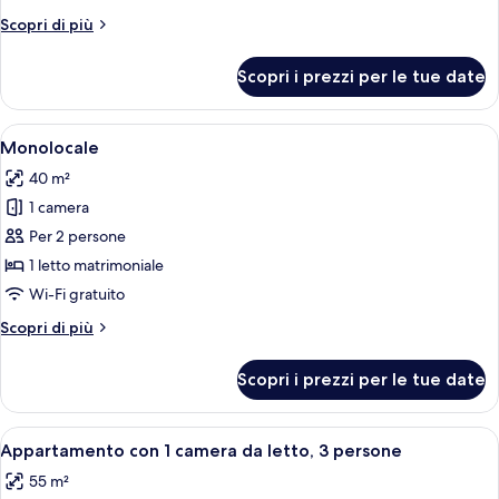
Altri
Scopri di più
dettagli
per
Scopri i prezzi per le tue date
Monolocale
Basic
Apri
Un soggiorno moderno con un divano ro
37
Monolocale
tutte
40 m²
le
1 camera
foto
per
Per 2 persone
Monolocale
1 letto matrimoniale
Wi-Fi gratuito
Altri
Scopri di più
dettagli
per
Scopri i prezzi per le tue date
Monolocale
Apri
Un soggiorno moderno con un divano ro
8
Appartamento con 1 camera da letto, 3 persone
tutte
55 m²
le