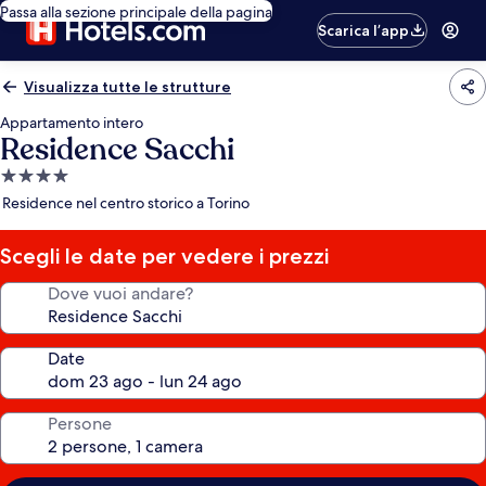
Passa alla sezione principale della pagina
Scarica l’app
Visualizza tutte le strutture
Appartamento intero
Residence Sacchi
Struttura
a
Residence nel centro storico a Torino
4.0
stelle
Scegli le date per vedere i prezzi
Dove vuoi andare?
Date
Persone