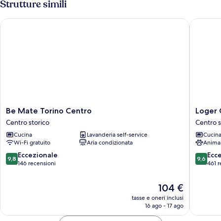
Strutture simili
Be Mate Torino Centro
Loger Co
Be
Loger
Be Mate Torino Centro
Loger 
Mate
Confort
Centro storico
Centro s
Torino
Residen
Cucina
Lavanderia self-service
Cucin
Centro
&
Wi-Fi gratuito
Aria condizionata
Anima
Centro
Apartme
storico
Centro
9.8
9.6
Eccezionale
Ecc
9,8
9,6
storico
su
su
146 recensioni
461 r
10,
10,
Eccezionale,
Eccezion
Il
104 €
146
461
prezzo
tasse e oneri inclusi
recensioni
recensio
attuale
16 ago - 17 ago
è