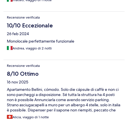
matteo, viaggio di 1 notte
Recensione verificata
10/10 Eccezionale
26 feb 2024
Monolocale perfettamente funzionale
Andrea, viaggio di 2 notti
Recensione verificata
8/10 Ottimo
16 nov 2025
Apartamento Bellini, cómodo. Solo die cápsule di caffè e non ci
sono parcheggi a disposizione. Sé tutta la struttura ha 4 posti
non è possibile Annunciarla come avendo servizio parking.
Strano asciugacapelli a muro per un albergo 4 stelle, solo in italia
è possibile. Dispenser per il sapone non riempiti, peccato che
abbiano lasciato le monoporzioni poco ecologiche. Il Resto è ok,
Alicia, viaggio di 1 notte
silenzioso e centrale