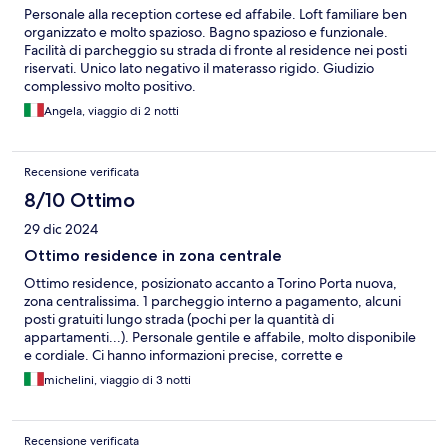
Personale alla reception cortese ed affabile. Loft familiare ben
organizzato e molto spazioso. Bagno spazioso e funzionale.
Facilità di parcheggio su strada di fronte al residence nei posti
riservati. Unico lato negativo il materasso rigido. Giudizio
complessivo molto positivo.
Angela, viaggio di 2 notti
Recensione verificata
8/10 Ottimo
29 dic 2024
Ottimo residence in zona centrale
Ottimo residence, posizionato accanto a Torino Porta nuova,
zona centralissima. 1 parcheggio interno a pagamento, alcuni
posti gratuiti lungo strada (pochi per la quantità di
appartamenti...). Personale gentile e affabile, molto disponibile
e cordiale. Ci hanno informazioni precise, corrette e
suggerimenti per migliorare il nostro soggiorno. Appartamento
michelini, viaggio di 3 notti
in ottime condizioni, migliorabili infissi, leggermente rumoroso al
passaggio dei treni, ma noi abbiamo continuato a dormire.. il
soppalco al primo piano poteva essere dotato di inferriata si
Recensione verificata
sicurezza alla finestra in caso di presenza bambini. Dotazioni