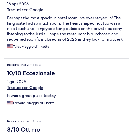
16 apr 2026
Traduci con Google
Perhaps the most spacious hotel room I've ever stayed in! The
king suite had so much room. The heart shaped hot tub was a
nice touch and I enjoyed sitting outside on the private balcony
listening to the birds. I hope the restaurant is purchased and
reopened soon (it is closed as of 2026 as they look for a buyer),
as that would have made my stay that much better.
Tyler, viaggio di 1 notte
Recensione verificata
10/10 Eccezionale
1 giu 2025
Traduci con Google
It was a great place to stay
Edward, viaggio di 1 notte
Recensione verificata
8/10 Ottimo