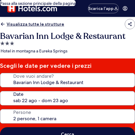
Passa alla sezione principale della pagina
Scarica l’app
Visualizza tutte le strutture
Bavarian Inn Lodge & Restaurant
Struttura
a
Hotel in montagna a Eureka Springs
3.0
stelle
Scegli le date per vedere i prezzi
Dove vuoi andare?
Date
Persone
Cerca