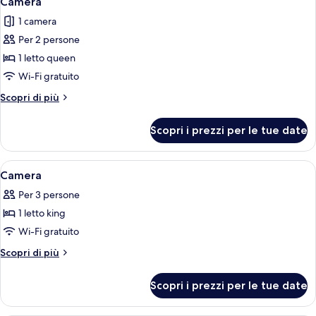
Camera
tutte
1 camera
le
Per 2 persone
foto
per
1 letto queen
Camera
Wi-Fi gratuito
Altri
Scopri di più
dettagli
per
Scopri i prezzi per le tue date
Camera
Apri
Un bagno con un mobile lavabo in legn
2
Camera
tutte
Per 3 persone
le
1 letto king
foto
per
Wi-Fi gratuito
Camera
Altri
Scopri di più
dettagli
per
Scopri i prezzi per le tue date
Camera