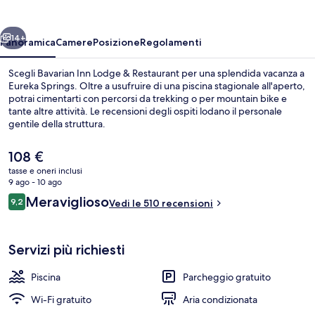
&
Restaurant
ietro
Avanti
14+
Panoramica
Camere
Posizione
Regolamenti
Scegli Bavarian Inn Lodge & Restaurant per una splendida vacanza a
Eureka Springs. Oltre a usufruire di una piscina stagionale all'aperto,
potrai cimentarti con percorsi da trekking o per mountain bike e
tante altre attività. Le recensioni degli ospiti lodano il personale
gentile della struttura.
Il
108 €
prezzo
tasse e oneri inclusi
attuale
9 ago - 10 ago
Esterni
è
Recensioni
Meraviglioso
9,2
Vedi le 510 recensioni
108 €
9,2 su 10
Servizi più richiesti
Piscina
Parcheggio gratuito
Wi-Fi gratuito
Aria condizionata