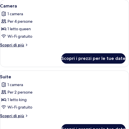
Apri
Una camera d'albergo con due letti, u
1
Camera
tutte
1 camera
le
Per 4 persone
foto
per
1 letto queen
Camera
Wi-Fi gratuito
Altri
Scopri di più
dettagli
per
Scopri i prezzi per le tue date
Camera
Apri
Una camera da letto con un letto gran
4
Suite
tutte
1 camera
le
Per 2 persone
foto
per
1 letto king
Suite
Wi-Fi gratuito
Altri
Scopri di più
dettagli
per