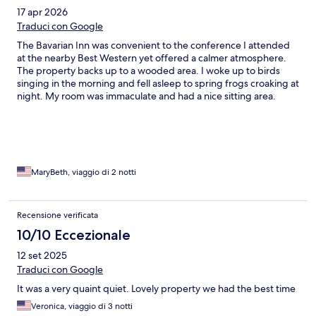
17 apr 2026
Traduci con Google
The Bavarian Inn was convenient to the conference I attended
at the nearby Best Western yet offered a calmer atmosphere.
The property backs up to a wooded area. I woke up to birds
singing in the morning and fell asleep to spring frogs croaking at
night. My room was immaculate and had a nice sitting area.
Front desk staff was friendly and the gift shop was a pleasant
surprise.
MaryBeth, viaggio di 2 notti
Recensione verificata
10/10 Eccezionale
12 set 2025
Traduci con Google
It was a very quaint quiet. Lovely property we had the best time
Veronica, viaggio di 3 notti