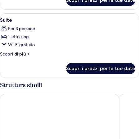
Scopri i prezzi per le tue date
Suite
Apri
Un letto rifatto con cura, con coprip
6
Suite
tutte
Per 3 persone
le
1 letto king
foto
per
Wi-Fi gratuito
Suite
Altri
Scopri di più
dettagli
per
Scopri i prezzi per le tue date
Suite
Strutture simili
Osage Creek Lodge
The Lod