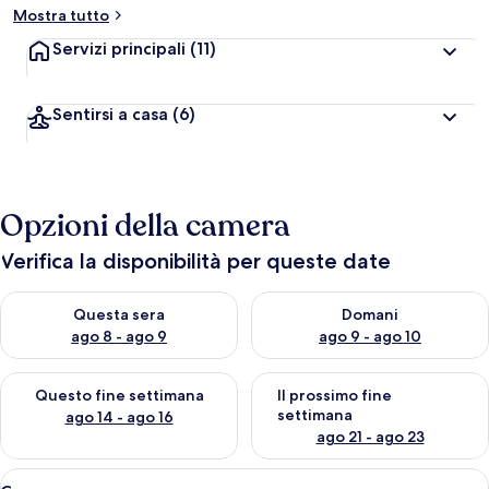
Mostra tutto
Servizi principali
(11)
Sentirsi a casa
(6)
Opzioni della camera
Verifica la disponibilità per queste date
Verifica la disponibilità per questa sera, ago 8 - ago 9
Verifica la disponibilità per d
Questa sera
Domani
ago 8 - ago 9
ago 9 - ago 10
Verifica la disponibilità per questo fine settimana, ago 14 - ag
Verifica la disponibilità per i
Questo fine settimana
Il prossimo fine
settimana
ago 14 - ago 16
ago 21 - ago 23
Apri
Una stanza con un letto, due poltrone
3