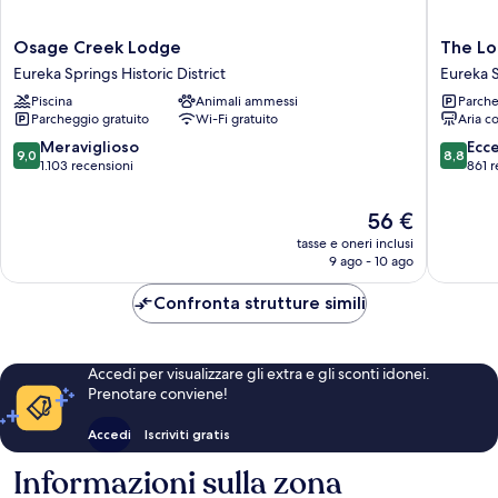
Osage
The
Osage Creek Lodge
The L
Creek
Lodge
Eureka Springs Historic District
Eureka 
Lodge
Eureka
Piscina
Animali ammessi
Parche
Eureka
Springs
Parcheggio gratuito
Wi-Fi gratuito
Aria c
Springs
Historic
9.0
8.8
Meraviglioso
Ecc
9,0
8,8
District
su
su
1.103 recensioni
861 r
10,
10,
Meraviglioso,
Eccellen
Il
56 €
1.103
861
prezzo
tasse e oneri inclusi
recensioni
recensio
attuale
9 ago - 10 ago
è
56 €
Confronta strutture simili
Accedi per visualizzare gli extra e gli sconti idonei.
Prenotare conviene!
Accedi
Iscriviti gratis
Informazioni sulla zona