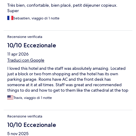
Très bien, confortable, bien placé, petit déjeuner copieux.
Super
Sebastien, viaggio di 1 notte
Recensione verificata
10/10 Eccezionale
11 apr 2026
Traduci con Google
I loved this hotel and the staff was absolutely amazing. Located
just a block or two from shopping and the hotel has its own
parking garage. Rooms have AC and the front desk has
someone at it at all times. Staff was great and recommended
things to do and how to get to them like the cathedral at the top
of the hill overlooking the city of Lyon.
Travis, viaggio di 1 notte
Recensione verificata
10/10 Eccezionale
5 nov 2025