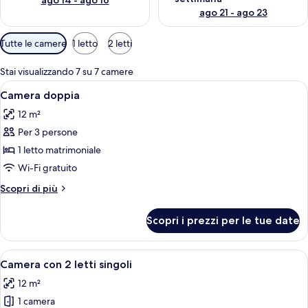
ago 14 - ago 16
ago 21 - ago 23
Filtri
Tutte le camere
1 letto
2 letti
disponibili
per
Stai visualizzando 7 su 7 camere
le
Apri
Una lampada dal collo curvo e dal bas
7
Camera doppia
camere
tutte
12 m²
le
Per 3 persone
foto
per
1 letto matrimoniale
Camera
Wi-Fi gratuito
doppia
Altri
Scopri di più
dettagli
per
Scopri i prezzi per le tue date
Camera
doppia
Apri
Camera d'albergo con due letti, un tavo
4
Camera con 2 letti singoli
tutte
12 m²
le
1 camera
foto