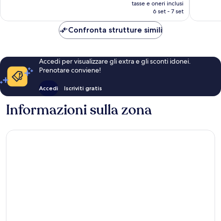
prezzo
città
recensioni
412
tasse e oneri inclusi
attuale
di
6 set - 7 set
recensio
è
Lione
61 €
Confronta strutture simili
Accedi per visualizzare gli extra e gli sconti idonei.
Prenotare conviene!
Accedi
Iscriviti gratis
Informazioni sulla zona