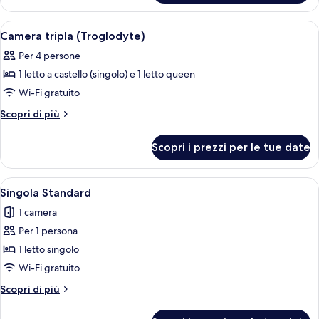
tripla
(Troglodyte)
Apri
Una stanza del dormitorio con letti a ca
4
Camera tripla (Troglodyte)
tutte
Per 4 persone
le
1 letto a castello (singolo) e 1 letto queen
foto
per
Wi-Fi gratuito
Camera
Altri
Scopri di più
tripla
dettagli
per
(Troglodyte)
Scopri i prezzi per le tue date
Camera
tripla
(Troglodyte)
Apri
Una lampada dal collo curvo e dal bas
5
Singola Standard
tutte
1 camera
le
Per 1 persona
foto
per
1 letto singolo
Singola
Wi-Fi gratuito
Standard
Altri
Scopri di più
dettagli
per