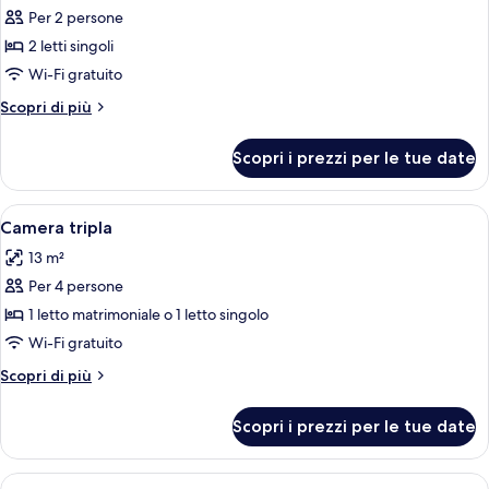
per
Per 2 persone
Camera
2 letti singoli
con
Wi-Fi gratuito
2
Altri
Scopri di più
letti
dettagli
singoli
per
Scopri i prezzi per le tue date
Camera
con
2
Apri
Una camera da letto con un letto, una
6
letti
Camera tripla
tutte
singoli
13 m²
le
Per 4 persone
foto
per
1 letto matrimoniale o 1 letto singolo
Camera
Wi-Fi gratuito
tripla
Altri
Scopri di più
dettagli
per
Scopri i prezzi per le tue date
Camera
tripla
Apri
Una camera da letto con un letto, un t