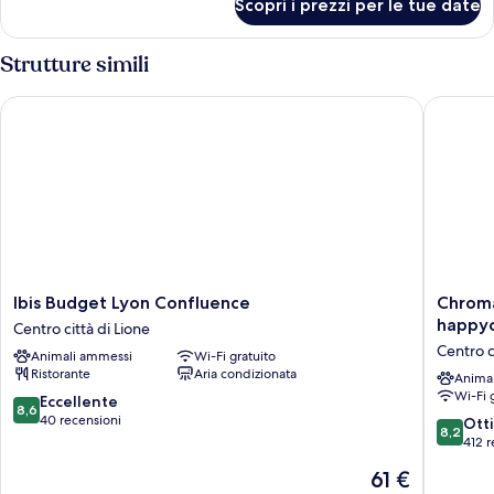
Scopri i prezzi per le tue date
Singola
Standard
Strutture simili
Ibis Budget Lyon Confluence
Chromati
Ibis
Chromat
Ibis Budget Lyon Confluence
Chroma
Budget
Hotel
happyc
Centro città di Lione
Lyon
&
Centro c
Animali ammessi
Wi-Fi gratuito
Confluence
Restaur
Ristorante
Aria condizionata
Centro
The
Anima
Wi-Fi 
città
Hill
8.6
Eccellente
8,6
di
Club
su
40 recensioni
8.2
Ott
8,2
Lione
by
10,
su
412 r
happycu
Eccellente,
10,
Il
61 €
Centro
40
Ottimo,