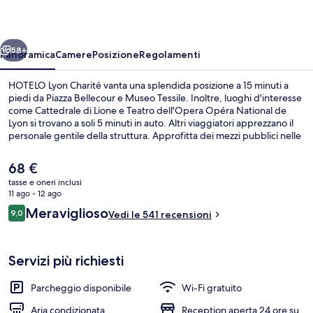
ietro
Avanti
58+
Panoramica
Camere
Posizione
Regolamenti
HOTELO Lyon Charité vanta una splendida posizione a 15 minuti a
piedi da Piazza Bellecour e Museo Tessile. Inoltre, luoghi d'interesse
come Cattedrale di Lione e Teatro dell'Opera Opéra National de
Lyon si trovano a soli 5 minuti in auto. Altri viaggiatori apprezzano il
personale gentile della struttura. Approfitta dei mezzi pubblici nelle
vicinanze: Stazione di Ampere-Victor Hugo è a 6 min e Fermata del
tram di Quai Claude Bernard a 7 min a piedi.
Il
68 €
prezzo
tasse e oneri inclusi
attuale
11 ago - 12 ago
Hall
è
Recensioni
Meraviglioso
9,0
Vedi le 541 recensioni
68 €
9,0 su 10
Servizi più richiesti
Parcheggio disponibile
Wi-Fi gratuito
Aria condizionata
Reception aperta 24 ore su