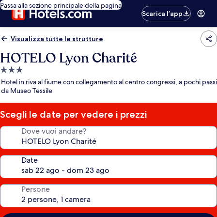
Passa alla sezione principale della pagina
Scarica l’app
Visualizza tutte le strutture
HOTELO Lyon Charité
Struttura
a
Hotel in riva al fiume con collegamento al centro congressi, a pochi passi
3.0
da Museo Tessile
stelle
Scegli le date per vedere i prezzi
Dove vuoi andare?
Date
Persone