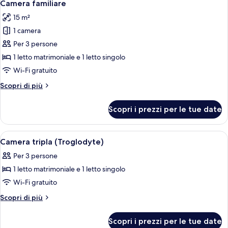
4
Camera familiare
tutte
15 m²
le
1 camera
foto
per
Per 3 persone
Camera
1 letto matrimoniale e 1 letto singolo
familiare
Wi-Fi gratuito
Altri
Scopri di più
dettagli
per
Scopri i prezzi per le tue date
Camera
familiare
Apri
Una camera da letto con un letto, un q
5
Camera tripla (Troglodyte)
tutte
Per 3 persone
le
1 letto matrimoniale e 1 letto singolo
foto
per
Wi-Fi gratuito
Camera
Altri
Scopri di più
tripla
dettagli
per
(Troglodyte)
Scopri i prezzi per le tue date
Camera