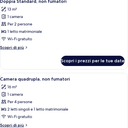
9
letti
Doppia Standard, non fumatori
tutte
singoli,
13 m²
non
le
fumatori
1 camera
foto
per
Per 2 persone
Doppia
1 letto matrimoniale
Standard,
Wi-Fi gratuito
non
Altri
Scopri di più
fumatori
dettagli
per
Scopri i prezzi per le tue date
Doppia
Standard,
non
Apri
Una camera d'albergo con due letti, un
5
fumatori
Camera quadrupla, non fumatori
tutte
16 m²
le
1 camera
foto
per
Per 4 persone
Camera
2 letti singoli e 1 letto matrimoniale
quadrupla,
Wi-Fi gratuito
non
Altri
Scopri di più