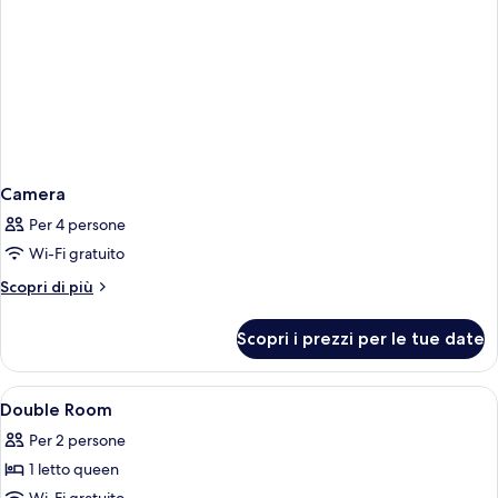
Camera
Per 4 persone
Wi-Fi gratuito
Altri
Scopri di più
dettagli
per
Scopri i prezzi per le tue date
Camera
Apri
Una camera d'albergo con un letto, ab
4
Double Room
tutte
Per 2 persone
le
1 letto queen
foto