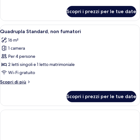
fumatori
dettagli
per
Scopri i prezzi per le tue date
Camera
quadrupla,
non
Apri
Una camera d'albergo con due letti, un
5
fumatori
Quadrupla Standard, non fumatori
tutte
16 m²
le
1 camera
foto
per
Per 4 persone
Quadrupla
2 letti singoli e 1 letto matrimoniale
Standard,
Wi-Fi gratuito
non
Altri
Scopri di più
fumatori
dettagli
per
Scopri i prezzi per le tue date
Quadrupla
Standard,
non
fumatori