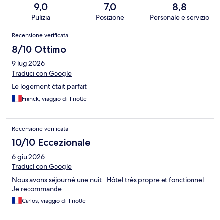
9,0
7,0
8,8
Pulizia
Posizione
Personale e servizio
Recensioni
Recensione verificata
8/10 Ottimo
9 lug 2026
Traduci con Google
Le logement était parfait
Franck, viaggio di 1 notte
Recensione verificata
10/10 Eccezionale
6 giu 2026
Traduci con Google
Nous avons séjourné une nuit . Hôtel très propre et fonctionnel
Je recommande
Carlos, viaggio di 1 notte