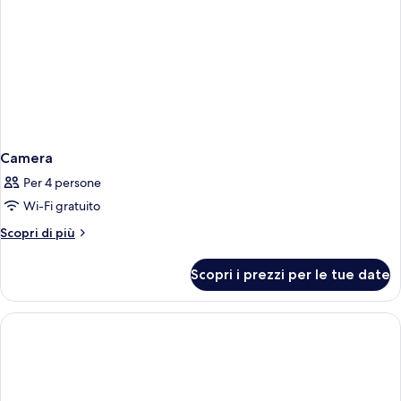
Camera
Per 4 persone
Wi-Fi gratuito
Altri
Scopri di più
dettagli
per
Scopri i prezzi per le tue date
Camera