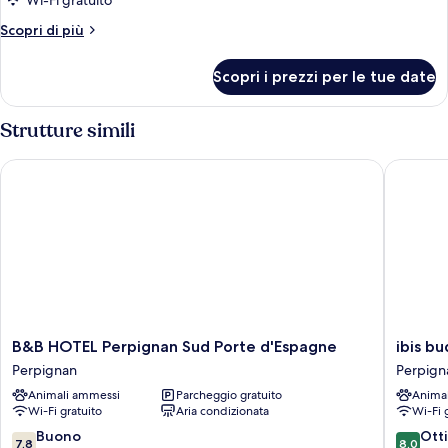
per
Wi-Fi gratuito
Double
Altri
Scopri di più
Room
dettagli
per
Scopri i prezzi per le tue date
Double
Room
Strutture simili
B&B HOTEL Perpignan Sud Porte d'Espagne
ibis bud
B&B
ibis
B&B HOTEL Perpignan Sud Porte d'Espagne
ibis b
HOTEL
budget
Perpignan
Perpign
Perpignan
Perpign
Animali ammessi
Parcheggio gratuito
Anima
Sud
Sud
Wi-Fi gratuito
Aria condizionata
Wi-Fi 
Porte
Perpign
d'Espagne
7.8
8.0
Buono
Ott
7,8
8,0