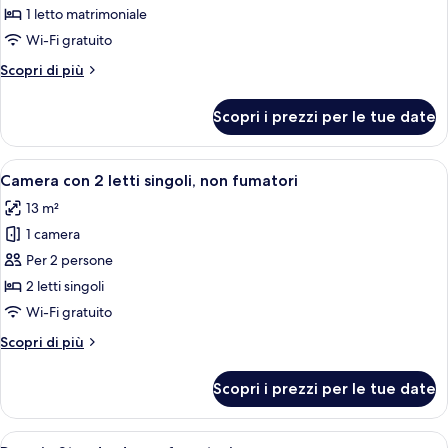
Camera
1 letto matrimoniale
doppia,
Wi-Fi gratuito
accessibile
Altri
Scopri di più
ai
dettagli
disabili
per
Scopri i prezzi per le tue date
Camera
doppia,
accessibile
Apri
Camera d'albergo con due letti, un'am
8
ai
Camera con 2 letti singoli, non fumatori
tutte
disabili
13 m²
le
1 camera
foto
per
Per 2 persone
Camera
2 letti singoli
con
Wi-Fi gratuito
2
Altri
Scopri di più
letti
dettagli
singoli,
per
Scopri i prezzi per le tue date
Camera
non
con
fumatori
2
Apri
Una camera d'albergo con un letto gra