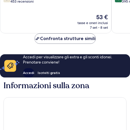
Perpignan
su
su
453 recensioni
395 
10,
10,
Buono,
Ottimo,
Il
53 €
453
395
prezzo
recensioni
recensio
tasse e oneri inclusi
attuale
7 set - 8 set
è
53 €
Confronta strutture simili
Accedi per visualizzare gli extra e gli sconti idonei.
Prenotare conviene!
Accedi
Iscriviti gratis
Informazioni sulla zona