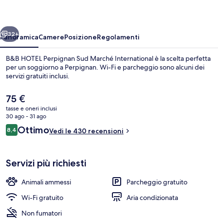
Sud
Marché
ietro
Avanti
International
32+
Panoramica
Camere
Posizione
Regolamenti
B&B HOTEL Perpignan Sud Marché International è la scelta perfetta
per un soggiorno a Perpignan. Wi-Fi e parcheggio sono alcuni dei
servizi gratuiti inclusi.
Il
75 €
prezzo
tasse e oneri inclusi
attuale
30 ago - 31 ago
è
Recensioni
Ottimo
8,4
Vedi le 430 recensioni
75 €
8,4 su 10
Buffet
Servizi più richiesti
Animali ammessi
Parcheggio gratuito
Wi-Fi gratuito
Aria condizionata
Non fumatori