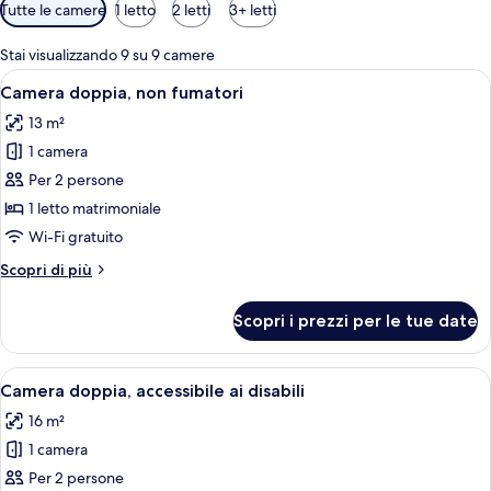
Filtri
Tutte le camere
1 letto
2 letti
3+ letti
disponibili
per
Stai visualizzando 9 su 9 camere
le
Apri
Una camera d'albergo con un letto gra
9
Camera doppia, non fumatori
camere
tutte
13 m²
le
1 camera
foto
per
Per 2 persone
Camera
1 letto matrimoniale
doppia,
Wi-Fi gratuito
non
Altri
Scopri di più
fumatori
dettagli
per
Scopri i prezzi per le tue date
Camera
doppia,
non
Apri
Una camera d'albergo con un letto gr
8
fumatori
Camera doppia, accessibile ai disabili
tutte
16 m²
le
1 camera
foto
per
Per 2 persone