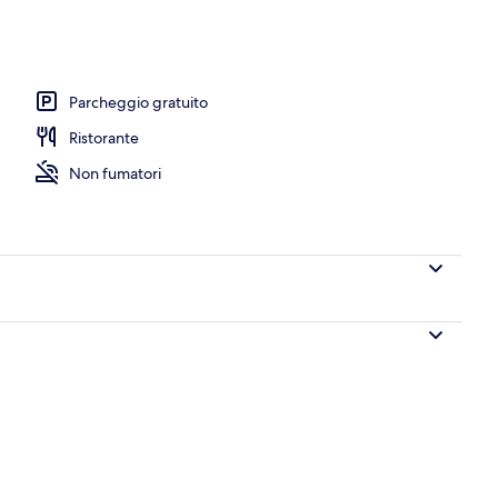
 | Una scrivania, tende oscuranti, insonorizzazione
Parcheggio gratuito
Ristorante
Non fumatori