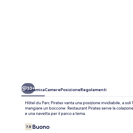
Pirates
33+
Panoramica
Camere
Posizione
Regolamenti
Hôtel du Parc Pirates vanta una posizione invidiabile, a soli 
mangiare un boccone: Restaurant Pirates serve la colazione e
e una navetta per il parco a tema.
Recensioni
Buono
7,8
7,8 su 10