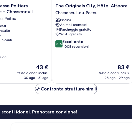
The
asse Poitiers
The Originals City, Hôtel Alteora
Originals
 – Chasseneuil
Chasseneuil-du-Poitou
City,
du-Poitou
Piscina
Hôtel
Animali ammessi
essi
Alteora
Parcheggio gratuito
ratuito
Chasseneuil-
Wi-Fi gratuito
o
du-
nicanti
8.6
Eccellente
Poitou
8,6
su
1.008 recensioni
10,
Eccellente,
sioni
1.008
Il
Il
43 €
83 €
recensioni
prezzo
prezzo
tasse e oneri inclusi
tasse e oneri inclusi
attuale
attuale
30 ago - 31 ago
28 ago - 29 ago
è
è
43 €
83 €
Confronta strutture simili
li sconti idonei. Prenotare conviene!