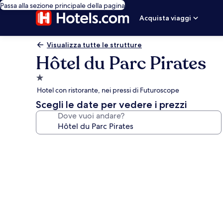
Passa alla sezione principale della pagina
Acquista viaggi
Visualizza tutte le strutture
Hôtel du Parc Pirates
Struttura
a
Hotel con ristorante, nei pressi di Futuroscope
1.0
Scegli le date per vedere i prezzi
stella
Dove vuoi andare?
Galleria
fotografica
per
Hôtel
du
Parc