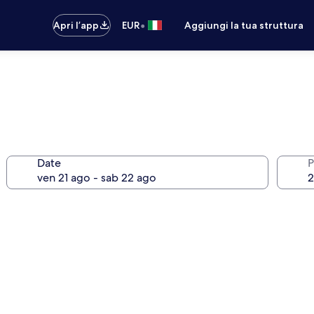
•
Apri l’app
EUR
Aggiungi la tua struttura
Date
P