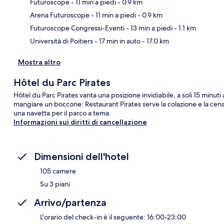
Futuroscope
- 11 min a piedi
- 0.9 km
Ma
Arena Futuroscope
- 11 min a piedi
- 0.9 km
Futuroscope Congressi-Eventi
- 13 min a piedi
- 1.1 km
Università di Poitiers
- 17 min in auto
- 17.0 km
Mostra altro
Hôtel du Parc Pirates
Hôtel du Parc Pirates vanta una posizione invidiabile, a soli 15 minuti
mangiare un boccone: Restaurant Pirates serve la colazione e la cena. 
una navetta per il parco a tema.
Informazioni sui diritti di cancellazione
Dimensioni dell'hotel
105 camere
Su 3 piani
Arrivo/partenza
L'orario del check-in è il seguente: 16:00-23:00