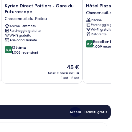
Kyriad
Hôtel
Kyriad Direct Poitiers - Gare du
Hôtel Plaza Futuros
Direct
Plaza
Futuroscope
Chasseneuil-du-Poitou
Poitiers
Futuroscope
Chasseneuil-du-Poitou
Piscina
-
Chasseneuil-
Parcheggio gratuito
Gare
Animali ammessi
du-
Wi-Fi gratuito
Parcheggio gratuito
du
Poitou
Ristorante
Wi-Fi gratuito
Futuroscope
Aria condizionata
8.6
Eccellente
Chasseneuil-
8,6
su
1.009 recensioni
8.0
du-
Ottimo
8,0
10,
su
Poitou
1.008 recensioni
Eccellente,
10,
1.009
Ottimo,
Il
45 €
recensioni
1.008
prezzo
tasse e oneri inclusi
t
recensioni
attuale
1 set - 2 set
è
45 €
Accedi
Iscriviti gratis