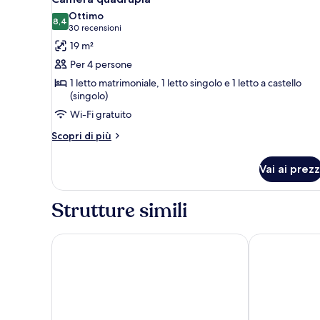
tutte
Ottimo
le
8,4
8,4 su 10
(30
30 recensioni
foto
recensioni)
19 m²
per
Per 4 persone
Camera
1 letto matrimoniale, 1 letto singolo e 1 letto a castello
quadrupla
(singolo)
Wi-Fi gratuito
Altri
Scopri di più
dettagli
per
Vai ai prezz
Camera
quadrupla
Strutture simili
Kyriad Poitiers Jules Verne Site du Futuroscope
Première Clas