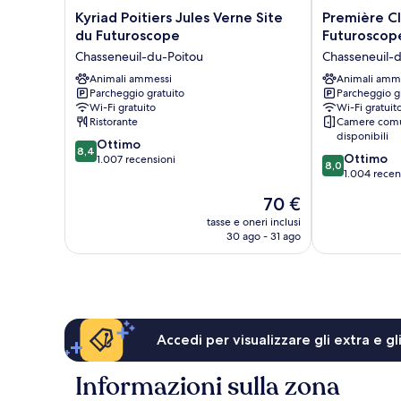
Kyriad
Première
Kyriad Poitiers Jules Verne Site
Première Cl
Poitiers
Classe
du Futuroscope
Futuroscope
Jules
Poitiers
Chasseneuil-du-Poitou
Chasseneuil-
Verne
Futuroscope
Site
Animali ammessi
–
Animali amm
Parcheggio gratuito
Parcheggio g
du
Chasseneuil
Wi-Fi gratuito
Wi-Fi gratuit
Futuroscope
Chasseneuil-
Ristorante
Camere comu
Chasseneuil-
du-
disponibili
8.4
du-
Ottimo
Poitou
8,4
8.0
Ottimo
su
Poitou
1.007 recensioni
8,0
su
1.004 recen
10,
10,
Ottimo,
Il
70 €
Ottimo,
1.007
prezzo
1.004
tasse e oneri inclusi
recensioni
attuale
30 ago - 31 ago
recensioni
è
70 €
Accedi per visualizzare gli extra e g
Informazioni sulla zona