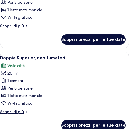
Camera
Per 3 persone
doppia,
1 letto matrimoniale
non
Wi-Fi gratuito
fumatori
Altri
Scopri di più
dettagli
per
Scopri i prezzi per le tue date
Camera
doppia,
non
Apri
Una camera d'albergo con un letto, un
6
fumatori
Doppia Superior, non fumatori
tutte
Vista città
le
20 m²
foto
per
1 camera
Doppia
Per 3 persone
Superior,
1 letto matrimoniale
non
Wi-Fi gratuito
fumatori
Altri
Scopri di più
dettagli
per
Scopri i prezzi per le tue date
Doppia