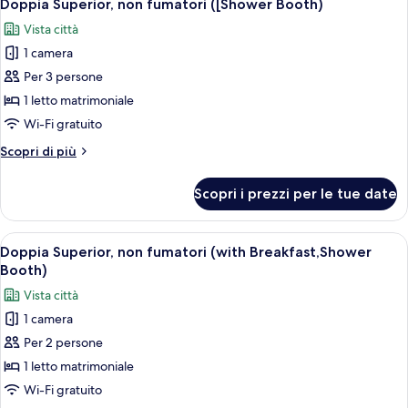
5
fumatori
Doppia Superior, non fumatori ([Shower Booth)
tutte
(with
Vista città
Breakfast,Wide
le
Bed
1 camera
foto
w160cm)
per
Per 3 persone
Doppia
1 letto matrimoniale
Superior,
Wi-Fi gratuito
non
Altri
Scopri di più
fumatori
dettagli
([Shower
per
Scopri i prezzi per le tue date
Doppia
Booth)
Superior,
non
Apri
Una camera d'hotel moderna con un letto
5
fumatori
Doppia Superior, non fumatori (with Breakfast,Shower
tutte
([Shower
Booth)
Booth)
le
Vista città
foto
1 camera
per
Per 2 persone
Doppia
Superior,
1 letto matrimoniale
non
Wi-Fi gratuito