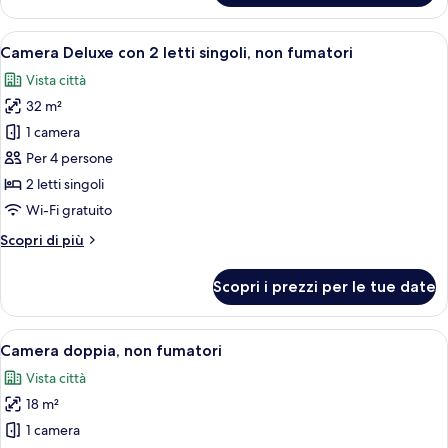
con
(with
2
Apri
Una camera d'albergo con due letti, un
Breakfast)
6
letti
Camera Deluxe con 2 letti singoli, non fumatori
tutte
singoli,
Vista città
non
le
fumatori
32 m²
foto
(with
per
1 camera
Breakfast)
Camera
Per 4 persone
Deluxe
2 letti singoli
con
Wi-Fi gratuito
2
Altri
Scopri di più
letti
dettagli
singoli,
per
Scopri i prezzi per le tue date
non
Camera
Deluxe
fumatori
con
Apri
Una camera d'hotel con un letto, una s
7
2
Camera doppia, non fumatori
tutte
letti
Vista città
singoli,
le
non
18 m²
foto
fumatori
per
1 camera