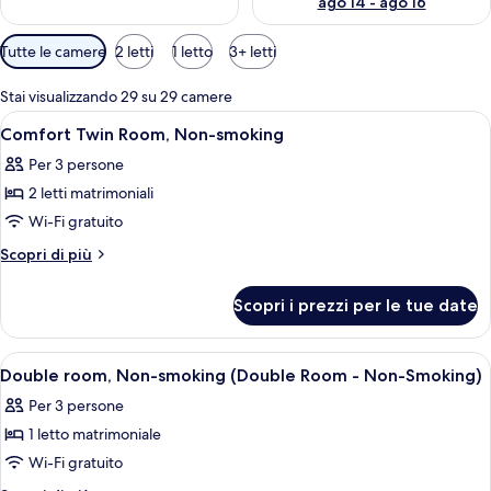
ago 14 - ago 16
Filtri
Tutte le camere
2 letti
1 letto
3+ letti
disponibili
per
Stai visualizzando 29 su 29 camere
le
Apri
Una camera d'albergo con due letti, un
3
Comfort Twin Room, Non-smoking
camere
tutte
Per 3 persone
le
2 letti matrimoniali
foto
per
Wi-Fi gratuito
Comfort
Altri
Scopri di più
Twin
dettagli
per
Room,
Scopri i prezzi per le tue date
Comfort
Non-
Twin
smoking
Room,
Apri
Una camera d'albergo con un letto, u
3
Non-
Double room, Non-smoking (Double Room - Non-Smoking)
tutte
smoking
Per 3 persone
le
1 letto matrimoniale
foto
per
Wi-Fi gratuito
Double