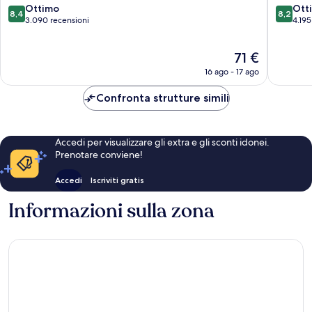
Shinjuku
8.4
8.2
Ottimo
Ott
8,4
8,2
su
su
3.090 recensioni
4.195
10,
10,
Ottimo,
Ottimo,
Il
71 €
3.090
4.195
prezzo
recensioni
recensio
16 ago - 17 ago
attuale
è
Confronta strutture simili
71 €
Accedi per visualizzare gli extra e gli sconti idonei.
Prenotare conviene!
Accedi
Iscriviti gratis
Informazioni sulla zona