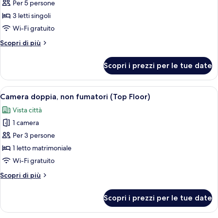
Camera
Per 5 persone
tripla,
3 letti singoli
non
Wi-Fi gratuito
fumatori
Altri
Scopri di più
(Room
dettagli
Only)
per
Scopri i prezzi per le tue date
Camera
tripla,
non
Apri
Una camera d'albergo con un letto, una
9
fumatori
Camera doppia, non fumatori (Top Floor)
tutte
(Room
Vista città
Only)
le
1 camera
foto
per
Per 3 persone
Camera
1 letto matrimoniale
doppia,
Wi-Fi gratuito
non
Altri
Scopri di più
fumatori
dettagli
(Top
per
Scopri i prezzi per le tue date
Camera
Floor)
doppia,