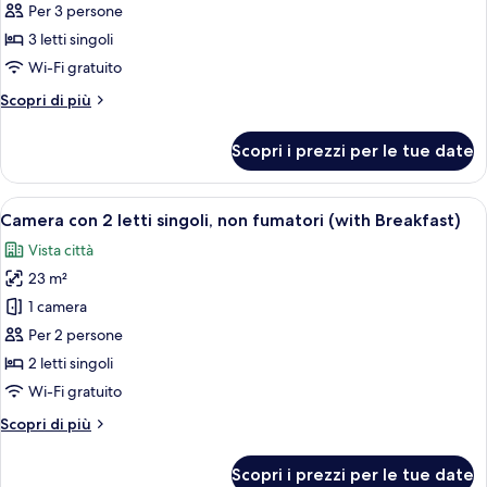
Camera
Per 3 persone
tripla,
3 letti singoli
non
Wi-Fi gratuito
fumatori
Altri
Scopri di più
(with
dettagli
Breakfast)
per
Scopri i prezzi per le tue date
Camera
tripla,
non
Apri
Camera d'albergo con due letti, un tav
9
fumatori
Camera con 2 letti singoli, non fumatori (with Breakfast)
tutte
(with
Vista città
Breakfast)
le
23 m²
foto
per
1 camera
Camera
Per 2 persone
con
2 letti singoli
2
Wi-Fi gratuito
letti
Altri
Scopri di più
singoli,
dettagli
non
per
Scopri i prezzi per le tue date
fumatori
Camera