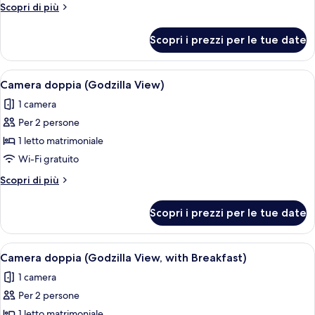
fumatori
Altri
Scopri di più
(with
dettagli
Breakfast,Shower
per
Scopri i prezzi per le tue date
Doppia
Booth)
Superior,
non
Apri
Biancheria da letto di alta qualità, un
1
fumatori
Camera doppia (Godzilla View)
tutte
(with
1 camera
Breakfast,Shower
le
Booth)
Per 2 persone
foto
per
1 letto matrimoniale
Camera
Wi-Fi gratuito
doppia
Altri
Scopri di più
(Godzilla
dettagli
View)
per
Scopri i prezzi per le tue date
Camera
doppia
(Godzilla
Apri
Biancheria da letto di alta qualità, un
1
View)
Camera doppia (Godzilla View, with Breakfast)
tutte
1 camera
le
Per 2 persone
foto
per
1 letto matrimoniale