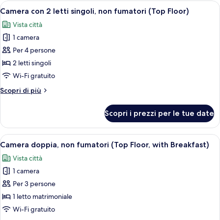
non
Apri
Camera d'albergo con due letti, una sc
10
fumatori
Camera con 2 letti singoli, non fumatori (Top Floor)
tutte
(Top
Vista città
Floor)
le
1 camera
foto
per
Per 4 persone
Camera
2 letti singoli
con
Wi-Fi gratuito
2
Altri
Scopri di più
letti
dettagli
singoli,
per
Scopri i prezzi per le tue date
Camera
non
con
fumatori
2
Apri
Una camera d'albergo con un letto, una
(Top
9
letti
Camera doppia, non fumatori (Top Floor, with Breakfast)
tutte
Floor)
singoli,
Vista città
non
le
fumatori
1 camera
foto
(Top
per
Per 3 persone
Floor)
Camera
1 letto matrimoniale
doppia,
Wi-Fi gratuito
non