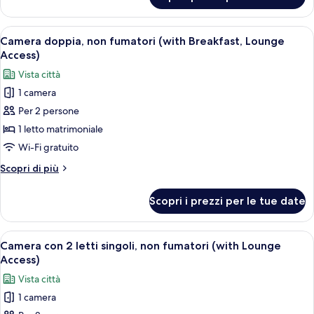
Camera
Lounge
doppia,
Access)
non
Apri
Una camera d'hotel con un letto, una s
6
fumatori
Camera doppia, non fumatori (with Breakfast, Lounge
tutte
(with
Access)
Lounge
le
Vista città
Access)
foto
1 camera
per
Per 2 persone
Camera
doppia,
1 letto matrimoniale
non
Wi-Fi gratuito
fumatori
Altri
Scopri di più
(with
dettagli
Breakfast,
per
Scopri i prezzi per le tue date
Camera
Lounge
doppia,
Access)
non
Apri
Camera d'albergo con due letti, un tav
7
fumatori
Camera con 2 letti singoli, non fumatori (with Lounge
tutte
(with
Access)
Breakfast,
le
Vista città
Lounge
foto
Access)
1 camera
per