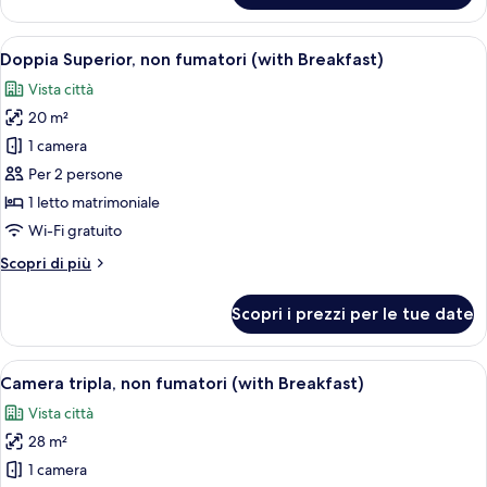
doppia,
non
Apri
Una camera d'albergo con un letto, un
6
fumatori
Doppia Superior, non fumatori (with Breakfast)
tutte
(with
Vista città
Breakfast)
le
20 m²
foto
per
1 camera
Doppia
Per 2 persone
Superior,
1 letto matrimoniale
non
Wi-Fi gratuito
fumatori
Altri
Scopri di più
(with
dettagli
Breakfast)
per
Scopri i prezzi per le tue date
Doppia
Superior,
non
Apri
Camera d'albergo con tre letti, una TV
6
fumatori
Camera tripla, non fumatori (with Breakfast)
tutte
(with
Vista città
Breakfast)
le
28 m²
foto
per
1 camera