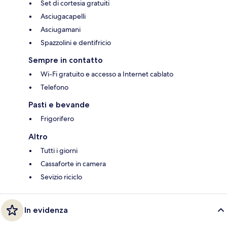
Set di cortesia gratuiti
Asciugacapelli
Asciugamani
Spazzolini e dentifricio
Sempre in contatto
Wi-Fi gratuito e accesso a Internet cablato
Telefono
Pasti e bevande
Frigorifero
Altro
Tutti i giorni
Cassaforte in camera
Sevizio riciclo
In evidenza