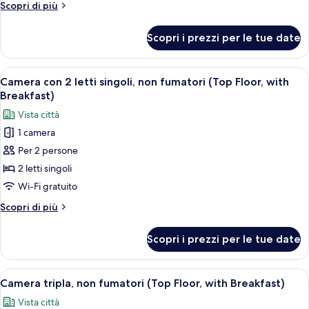
Altri
Scopri di più
fumatori
dettagli
(Top
per
Scopri i prezzi per le tue date
Camera
Floor,
doppia,
with
non
Apri
Camera d'albergo con due letti, una sc
Breakfast)
10
fumatori
Camera con 2 letti singoli, non fumatori (Top Floor, with
tutte
(Top
Breakfast)
Floor,
le
Vista città
with
foto
Breakfast)
1 camera
per
Per 2 persone
Camera
con
2 letti singoli
2
Wi-Fi gratuito
letti
Altri
Scopri di più
singoli,
dettagli
non
per
Scopri i prezzi per le tue date
Camera
fumatori
con
(Top
2
Apri
Una camera d'albergo con due letti, un
Floor,
9
letti
Camera tripla, non fumatori (Top Floor, with Breakfast)
tutte
singoli,
with
Vista città
non
le