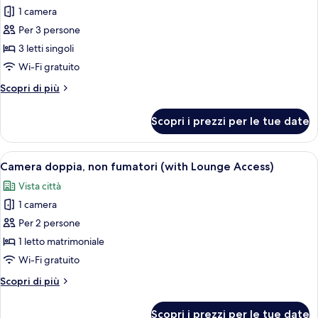
Breakfast)
fumatori
1 camera
foto
(Top
per
Per 3 persone
Floor,
Camera
with
3 letti singoli
Breakfast)
tripla,
Wi-Fi gratuito
non
Altri
Scopri di più
fumatori
dettagli
(Top
per
Scopri i prezzi per le tue date
Camera
Floor,
tripla,
with
non
Apri
Una camera d'hotel con un letto, una s
Breakfast)
6
fumatori
Camera doppia, non fumatori (with Lounge Access)
tutte
(Top
Vista città
Floor,
le
with
1 camera
foto
Breakfast)
per
Per 2 persone
Camera
1 letto matrimoniale
doppia,
Wi-Fi gratuito
non
Altri
Scopri di più
fumatori
dettagli
(with
per
Scopri i prezzi per le tue date