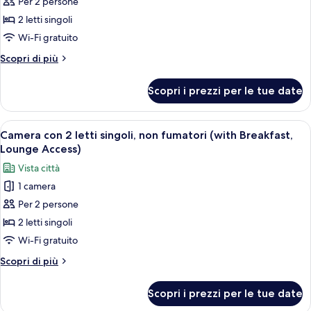
Per 2 persone
Camera
con
2 letti singoli
2
Wi-Fi gratuito
letti
Altri
Scopri di più
singoli,
dettagli
non
per
Scopri i prezzi per le tue date
Camera
fumatori
con
(with
2
Apri
Camera d'albergo con due letti, un tav
Lounge
7
letti
Camera con 2 letti singoli, non fumatori (with Breakfast,
tutte
singoli,
Access)
Lounge Access)
non
le
Vista città
fumatori
foto
(with
1 camera
per
Lounge
Per 2 persone
Camera
Access)
con
2 letti singoli
2
Wi-Fi gratuito
letti
Altri
Scopri di più
singoli,
dettagli
non
per
Scopri i prezzi per le tue date
Camera
fumatori
con