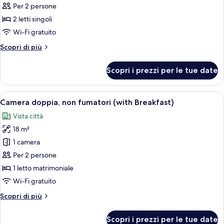
Deluxe
Per 2 persone
con
2 letti singoli
2
Wi-Fi gratuito
letti
Altri
Scopri di più
singoli,
dettagli
non
per
Scopri i prezzi per le tue date
Camera
fumatori
Deluxe
(with
con
Apri
Una camera d'hotel con un letto, una s
Breakfast)
7
2
Camera doppia, non fumatori (with Breakfast)
tutte
letti
Vista città
singoli,
le
non
18 m²
foto
fumatori
per
1 camera
(with
Camera
Breakfast)
Per 2 persone
doppia,
1 letto matrimoniale
non
Wi-Fi gratuito
fumatori
Altri
Scopri di più
(with
dettagli
Breakfast)
per
Scopri i prezzi per le tue date
Camera