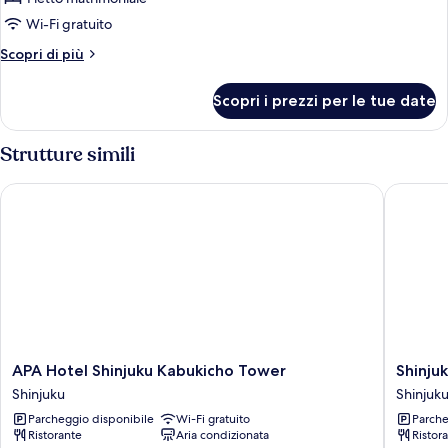
Camera
Wi-Fi gratuito
doppia
Altri
Scopri di più
(Godzilla
dettagli
View,
per
Scopri i prezzi per le tue date
Camera
with
doppia
Breakfast)
(Godzilla
Strutture simili
View,
with
APA Hotel Shinjuku Kabukicho Tower
Shinjuku
Breakfast)
APA
Shinjuku
APA Hotel Shinjuku Kabukicho Tower
Shinju
Hotel
Washing
Shinjuku
Shinjuk
Shinjuku
Hotel
Parcheggio disponibile
Wi-Fi gratuito
Parche
Kabukicho
Main
Ristorante
Aria condizionata
Ristor
Tower
Shinjuku