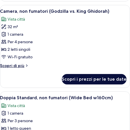
(with
2
Apri
Camera a tema in hotel con un murale 
Breakfast,
4
letti
Camera, non fumatori (Godzilla vs. King Ghidorah)
tutte
singoli,
Lounge
Vista città
non
le
Access)
fumatori
32 m²
foto
(with
per
1 camera
Breakfast,
Camera,
Lounge
Per 4 persone
Access)
non
2 letti singoli
fumatori
Wi-Fi gratuito
(Godzilla
Altri
Scopri di più
vs.
dettagli
King
per
Scopri i prezzi per le tue date
Ghidorah)
Camera,
non
fumatori
Apri
Camera d'albergo moderna con un letto,
5
(Godzilla
Doppia Standard, non fumatori (Wide Bed w160cm)
tutte
vs.
Vista città
King
le
Ghidorah)
1 camera
foto
per
Per 3 persone
Doppia
1 letto queen