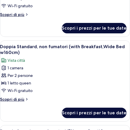
Standard,
Wi-Fi gratuito
non
Altri
Scopri di più
fumatori
dettagli
(Wide
per
Scopri i prezzi per le tue date
Doppia
Bed
Standard,
w160cm)
non
Apri
Camera d'albergo moderna con un letto,
5
fumatori
Doppia Standard, non fumatori (with Breakfast,Wide Bed
tutte
(Wide
w160cm)
Bed
le
Vista città
w160cm)
foto
1 camera
per
Per 2 persone
Doppia
Standard,
1 letto queen
non
Wi-Fi gratuito
fumatori
Altri
Scopri di più
(with
dettagli
Breakfast,Wide
per
Scopri i prezzi per le tue date
Doppia
Bed
Standard,
w160cm)
non
Apri
Una camera d'hotel moderna con un letto