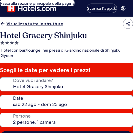
Passa alla sezione principale della pagina
Scarica l’app
Visualizza tutte le strutture
Hotel Gracery Shinjuku
Struttura
a
Hotel con bar/lounge, nei pressi di Giardino nazionale di Shinjuku
4.0
Gyoen
stelle
Scegli le date per vedere i prezzi
Dove vuoi andare?
Date
Persone