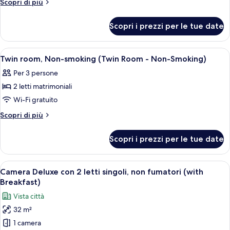
Altri
Scopri di più
room,
dettagli
per
Non-
Scopri i prezzi per le tue date
Double
smoking
room,
(Double
Non-
Apri
Una camera d'albergo con due letti, un
3
Room
smoking
Twin room, Non-smoking (Twin Room - Non-Smoking)
tutte
(Double
-
Per 3 persone
Room
le
Non-
-
2 letti matrimoniali
foto
Smoking)
Non-
per
Wi-Fi gratuito
Smoking)
Twin
Altri
Scopri di più
room,
dettagli
per
Non-
Scopri i prezzi per le tue date
Twin
smoking
room,
(Twin
Non-
Apri
Una camera d'albergo con due letti, un
6
Room
smoking
Camera Deluxe con 2 letti singoli, non fumatori (with
tutte
(Twin
-
Breakfast)
Room
le
Non-
Vista città
-
foto
Smoking)
Non-
32 m²
per
Smoking)
1 camera
Camera