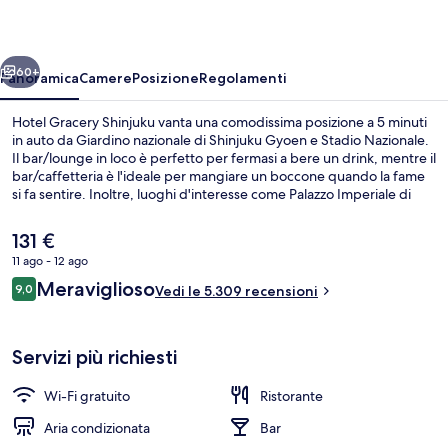
ietro
Avanti
60+
Panoramica
Camere
Posizione
Regolamenti
Hotel Gracery Shinjuku vanta una comodissima posizione a 5 minuti
in auto da Giardino nazionale di Shinjuku Gyoen e Stadio Nazionale.
Il bar/lounge in loco è perfetto per fermasi a bere un drink, mentre il
bar/caffetteria è l'ideale per mangiare un boccone quando la fame
si fa sentire. Inoltre, luoghi d'interesse come Palazzo Imperiale di
Tokyo e Incrocio di Shibuya si trovano a poca distanza in auto dalla
struttura. Le recensioni apprezzano la posizione comoda per i mezzi
Il
131 €
pubblici: Stazione di Shinjuku-nishiguchi si trova a 5 min e Stazione
prezzo
11 ago - 12 ago
di Shinjuku-sanchōme a 7 min.
attuale
Recensioni
Meraviglioso
Esterni
9,0
è
Vedi le 5.309 recensioni
9,0 su 10
131 €
Servizi più richiesti
Wi-Fi gratuito
Ristorante
Aria condizionata
Bar