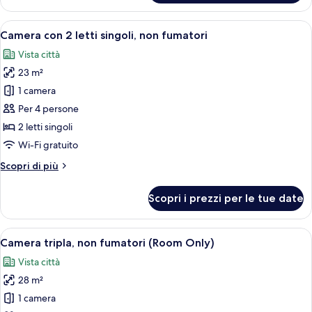
Superior,
non
Apri
Camera d'albergo con due letti, un tav
9
fumatori
Camera con 2 letti singoli, non fumatori
tutte
Vista città
le
23 m²
foto
per
1 camera
Camera
Per 4 persone
con
2 letti singoli
2
Wi-Fi gratuito
letti
Altri
Scopri di più
singoli,
dettagli
non
per
Scopri i prezzi per le tue date
fumatori
Camera
con
2
Apri
Camera d'albergo con tre letti, una TV
6
letti
Camera tripla, non fumatori (Room Only)
tutte
singoli,
Vista città
non
le
fumatori
28 m²
foto
per
1 camera