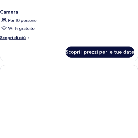
Camera
Per 10 persone
Wi-Fi gratuito
Altri
Scopri di più
dettagli
per
Scopri i prezzi per le tue date
Camera