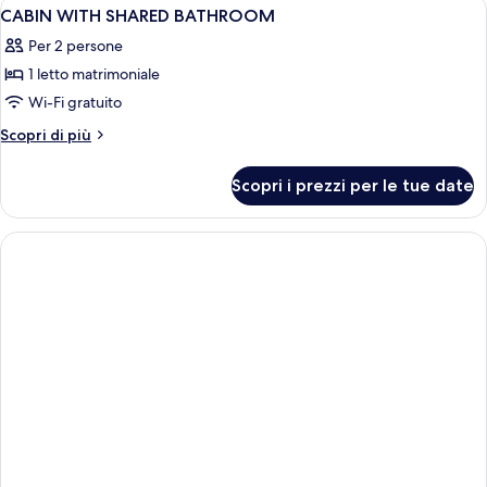
Apri
Una camera compatta con un letto a c
2
with
CABIN WITH SHARED BATHROOM
tutte
Bath
Per 2 persone
le
1 letto matrimoniale
foto
per
Wi-Fi gratuito
CABIN
Altri
Scopri di più
WITH
dettagli
per
SHARED
Scopri i prezzi per le tue date
CABIN
BATHROOM
WITH
SHARED
BATHROOM