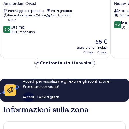
Not
Fashion
Amsterdam Ovest
Nieuw-
Hotel
Hotel
Parcheggio disponibile
Wi-Fi gratuito
Piscin
Amsterdam
Amster
Reception aperta 24 ore
Non fumatori
Parche
Amsterdam
Nieuw-
su 24
Ovest
West
9.2
Mer
9,2
8.0
Ottimo
su
1.011
8,0
su
1.007 recensioni
10,
10,
Meravigl
Il
65 €
Ottimo,
1.011
prezzo
1.007
tasse e oneri inclusi
recensio
attuale
30 ago - 31 ago
recensioni
è
65 €
Confronta strutture simili
Accedi per visualizzare gli extra e gli sconti idonei.
Prenotare conviene!
Accedi
Iscriviti gratis
Informazioni sulla zona