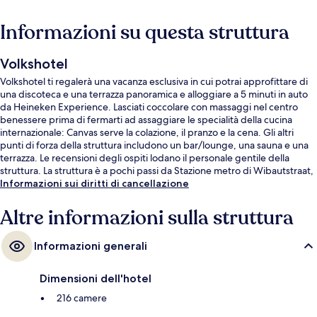
Informazioni su questa struttura
Volkshotel
Volkshotel ti regalerà una vacanza esclusiva in cui potrai approfittare di
una discoteca e una terrazza panoramica e alloggiare a 5 minuti in auto
da Heineken Experience. Lasciati coccolare con massaggi nel centro
benessere prima di fermarti ad assaggiare le specialità della cucina
internazionale: Canvas serve la colazione, il pranzo e la cena. Gli altri
punti di forza della struttura includono un bar/lounge, una sauna e una
terrazza. Le recensioni degli ospiti lodano il personale gentile della
struttura. La struttura è a pochi passi da Stazione metro di Wibautstraat,
mentre Stazione metro di Wibautstraat si trova a 6 min a piedi.
Informazioni sui diritti di cancellazione
Altre informazioni sulla struttura
Informazioni generali
Dimensioni dell'hotel
216 camere