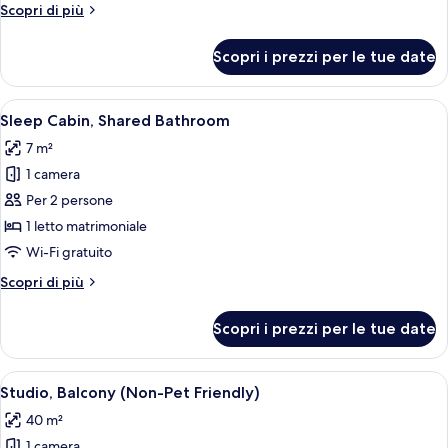
Altri
Scopri di più
da
dettagli
bagno
per
Scopri i prezzi per le tue date
Camera
quadrupla,
vasca
Apri
Un interno moderno con una scala, una
4
da
Sleep Cabin, Shared Bathroom
tutte
bagno
7 m²
le
1 camera
foto
per
Per 2 persone
Sleep
1 letto matrimoniale
Cabin,
Wi-Fi gratuito
Shared
Altri
Scopri di più
Bathroom
dettagli
per
Scopri i prezzi per le tue date
Sleep
Cabin,
Shared
Apri
Un soggiorno moderno con un divano m
4
Bathroom
Studio, Balcony (Non-Pet Friendly)
tutte
40 m²
le
1 camera