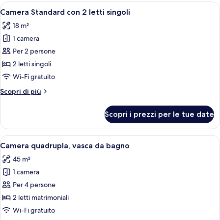
Apri
Un bagno con un mobile vanitario in l
4
Camera Standard con 2 letti singoli
tutte
18 m²
le
1 camera
foto
per
Per 2 persone
Camera
2 letti singoli
Standard
Wi-Fi gratuito
con
Altri
Scopri di più
2
dettagli
letti
per
Scopri i prezzi per le tue date
Camera
singoli
Standard
con
Apri
Una camera d'albergo moderna con un l
4
2
Camera quadrupla, vasca da bagno
tutte
letti
45 m²
singoli
le
1 camera
foto
per
Per 4 persone
Camera
2 letti matrimoniali
quadrupla,
Wi-Fi gratuito
vasca