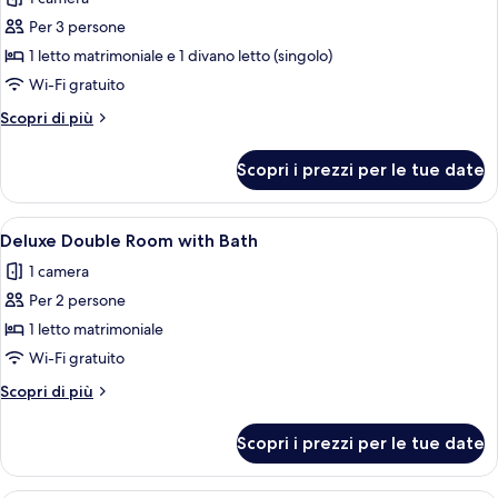
foto
per
Per 3 persone
Studio,
1 letto matrimoniale e 1 divano letto (singolo)
Balcony
Wi-Fi gratuito
(Non-
Altri
Scopri di più
Pet
dettagli
Friendly)
per
Scopri i prezzi per le tue date
Studio,
Balcony
(Non-
Apri
Una camera dai toni rossi con vista sull
6
Pet
Deluxe Double Room with Bath
tutte
Friendly)
1 camera
le
Per 2 persone
foto
per
1 letto matrimoniale
Deluxe
Wi-Fi gratuito
Double
Altri
Scopri di più
Room
dettagli
with
per
Scopri i prezzi per le tue date
Deluxe
Bath
Double
Room