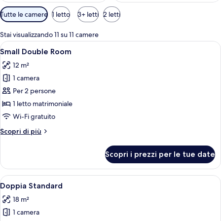
Filtri
Tutte le camere
1 letto
3+ letti
2 letti
disponibili
per
Stai visualizzando 11 su 11 camere
le
Apri
Un letto rifatto con cuscini bianchi e 
5
Small Double Room
camere
tutte
12 m²
le
1 camera
foto
per
Per 2 persone
Small
1 letto matrimoniale
Double
Wi-Fi gratuito
Room
Altri
Scopri di più
dettagli
per
Scopri i prezzi per le tue date
Small
Double
Room
Apri
Doppia Standard | Vista dalla camera
5
Doppia Standard
tutte
18 m²
le
1 camera
foto