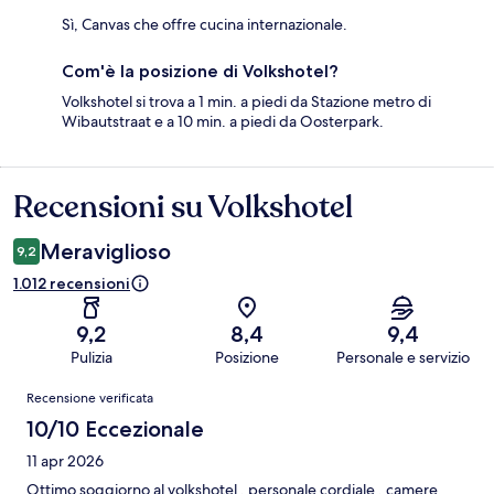
Sì, Canvas che offre cucina internazionale.
Com'è la posizione di Volkshotel?
Volkshotel si trova a 1 min. a piedi da Stazione metro di
Wibautstraat e a 10 min. a piedi da Oosterpark.
Recensioni su Volkshotel
Recensioni
Meraviglioso
9,2
1.012 recensioni
9,2
8,4
9,4
Pulizia
Posizione
Personale e servizio
Recensioni
Recensione verificata
10/10 Eccezionale
11 apr 2026
Ottimo soggiorno al volkshotel , personale cordiale , camere