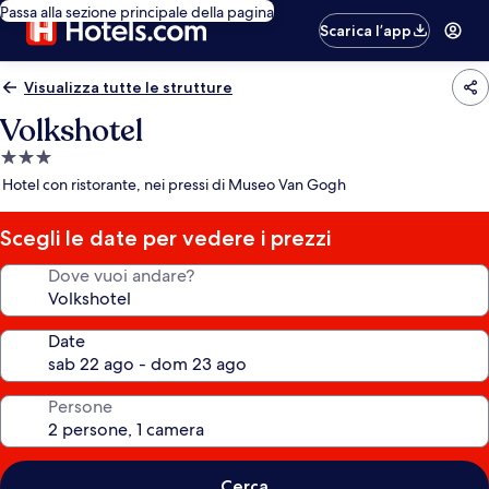
Passa alla sezione principale della pagina
Scarica l’app
Visualizza tutte le strutture
Volkshotel
Struttura
a
Hotel con ristorante, nei pressi di Museo Van Gogh
3.0
stelle
Scegli le date per vedere i prezzi
Dove vuoi andare?
Date
Persone
Cerca