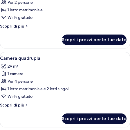
per
Per 2 persone
Doppia
1 letto matrimoniale
Standard
Wi-Fi gratuito
Altri
Scopri di più
dettagli
per
Scopri i prezzi per le tue date
Doppia
Standard
Apri
Una camera d'albergo moderna con una
7
Camera quadrupla
tutte
29 m²
le
1 camera
foto
per
Per 4 persone
Camera
1 letto matrimoniale e 2 letti singoli
quadrupla
Wi-Fi gratuito
Altri
Scopri di più
dettagli
per
Scopri i prezzi per le tue date
Camera
quadrupla