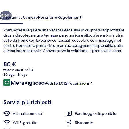
ietro
Avanti
69+
Panoramica
Camere
Posizione
Regolamenti
Volkshotel ti regalerà una vacanza esclusiva in cui potrai approfittare
di una discoteca e una terrazza panoramica e alloggiare a 5 minuti in
auto da Heineken Experience. Lasciati coccolare con massaggi nel
centro benessere prima di fermarti ad assaggiare le specialità della
cucina internazionale: Canvas serve la colazione, il pranzo e la cena.
Gli altri punti di forza della struttura includono un bar/lounge, una
sauna e una terrazza. Le recensioni degli ospiti lodano il personale
Il
80 €
gentile della struttura. La struttura è a pochi passi da Stazione metro
prezzo
tasse e oneri inclusi
di Wibautstraat, mentre Stazione metro di Wibautstraat si trova a 6
attuale
30 ago - 31 ago
min a piedi.
Deluxe Double Room with Bath | Area
è
Recensioni
Meraviglioso
9,2
Vedi le 1.012 recensioni
80 €
9,2 su 10
Servizi più richiesti
Animali ammessi
Parcheggio disponibile
Wi-Fi gratuito
Ristorante