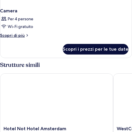
Camera
Per 4 persone
Wi-Fi gratuito
Altri
Scopri di più
dettagli
per
Scopri i prezzi per le tue date
Camera
Strutture simili
Hotel Not Hotel Amsterdam
WestCor
Hotel
WestCo
Hotel Not Hotel Amsterdam
WestCo