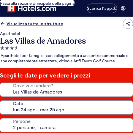
Passa alla sezione principale della pagina
Scarica l’app
Visualizza tutte le strutture
Aparthotel
Las Villas de Amadores
Struttura
a
Aparthotel per famiglie, con collegamento a un centro commerciale e
3.5
spa completamente attrezzata, vicino a Anfi Tauro Golf Course
stelle
Scegli le date per vedere i prezzi
Dove vuoi andare?
Date
Persone