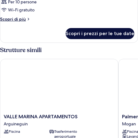
Per 10 persone
Wi-Fi gratuito
Altri
Scopri di più
dettagli
per
Scopri i prezzi per le tue date
Camera
Strutture simili
VALLE MARINA APARTAMENTOS
Palmera 
VALLE
Palmera
VALLE MARINA APARTAMENTOS
Palmer
MARINA
Sea
Arguineguin
Mogan
APARTAMENTOS
View
Piscina
Trasferimento
Piscin
Arguineguin
Mogan
aeroportuale
Lavand