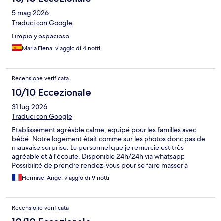
5 mag 2026
Traduci con Google
Limpio y espacioso
Maria Elena, viaggio di 4 notti
Recensione verificata
10/10 Eccezionale
31 lug 2026
Traduci con Google
Etablissement agréable calme, équipé pour les familles avec
bébé. Notre logement était comme sur les photos donc pas de
mauvaise surprise. Le personnel que je remercie est très
agréable et à l'écoute. Disponible 24h/24h via whatsapp
Possibilité de prendre rendez-vous pour se faire masser à
l'appartement via un intermédiaire de l'hôtel.
Hermise-Ange, viaggio di 9 notti
Recensione verificata