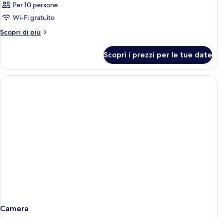
Per 10 persone
Wi-Fi gratuito
Altri
Scopri di più
dettagli
per
Scopri i prezzi per le tue date
Camera
Camera