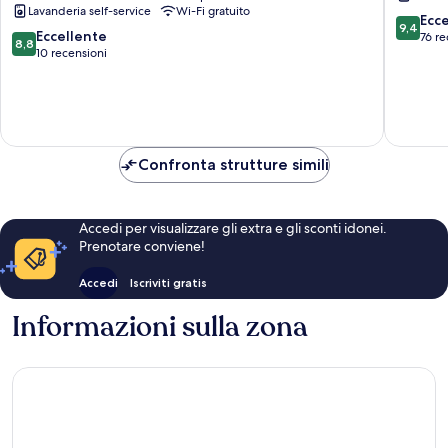
Lavanderia self-service
Wi-Fi gratuito
9.4
Ecc
9,4
8.8
Eccellente
su
76 re
8,8
su
10 recensioni
10,
10,
Eccezion
Eccellente,
76
10
recensio
recensioni
Confronta strutture simili
Accedi per visualizzare gli extra e gli sconti idonei.
Prenotare conviene!
Accedi
Iscriviti gratis
Informazioni sulla zona