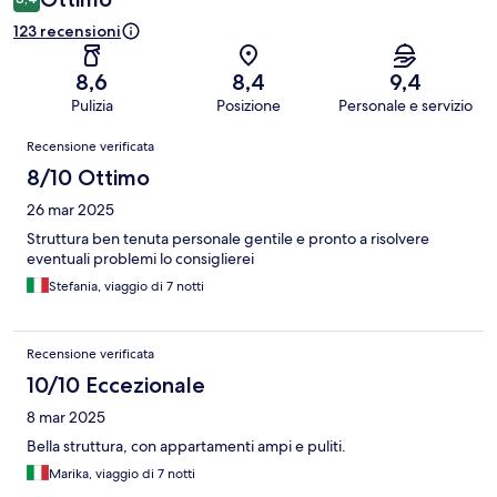
123 recensioni
8,6
8,4
9,4
Pulizia
Posizione
Personale e servizio
Recensioni
Recensione verificata
8/10 Ottimo
26 mar 2025
Struttura ben tenuta personale gentile e pronto a risolvere
eventuali problemi lo consiglierei
Stefania, viaggio di 7 notti
Recensione verificata
10/10 Eccezionale
8 mar 2025
Bella struttura, con appartamenti ampi e puliti.
Marika, viaggio di 7 notti