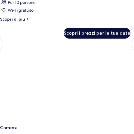
Per 10 persone
Wi-Fi gratuito
Altri
Scopri di più
dettagli
per
Scopri i prezzi per le tue date
Camera
Camera