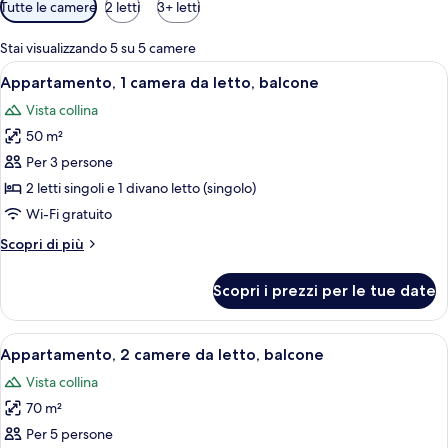
Filtri
Tutte le camere
2 letti
3+ letti
disponibili
per
Stai visualizzando 5 su 5 camere
le
Apri
Vista balcone
7
Appartamento, 1 camera da letto, balcone
camere
tutte
Vista collina
le
50 m²
foto
per
Per 3 persone
Appartamento,
2 letti singoli e 1 divano letto (singolo)
1
Wi-Fi gratuito
camera
Altri
Scopri di più
da
dettagli
letto,
per
Scopri i prezzi per le tue date
Appartamento,
balcone
1
camera
Apri
Appartamento, 2 camere da letto, balcon
7
da
Appartamento, 2 camere da letto, balcone
tutte
letto,
Vista collina
balcone
le
70 m²
foto
per
Per 5 persone