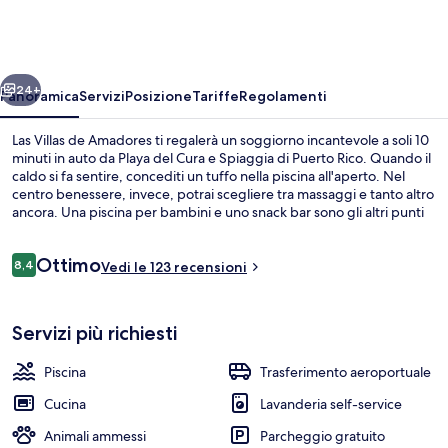
de
Amadores
ietro
Avanti
24+
Panoramica
Servizi
Posizione
Tariffe
Regolamenti
Las Villas de Amadores ti regalerà un soggiorno incantevole a soli 10
minuti in auto da Playa del Cura e Spiaggia di Puerto Rico. Quando il
caldo si fa sentire, concediti un tuffo nella piscina all'aperto. Nel
centro benessere, invece, potrai scegliere tra massaggi e tanto altro
ancora. Una piscina per bambini e uno snack bar sono gli altri punti
di forza della struttura, mentre gli appartamenti vantano tocchi
esclusivi come doccia idromassaggio e materassi in memory foam
Recensioni
Ottimo
con un copriletto in piuma.
8,4
Vedi le 123 recensioni
8,4 su 10
Colazione
Servizi più richiesti
Piscina
Trasferimento aeroportuale
Cucina
Lavanderia self-service
Animali ammessi
Parcheggio gratuito