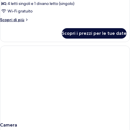
Appartamento,
4 letti singoli e 1 divano letto (singolo)
2
Wi-Fi gratuito
camere
Altri
Scopri di più
da
dettagli
letto,
per
Scopri i prezzi per le tue date
Appartamento,
balcone
2
camere
da
letto,
balcone
Camera