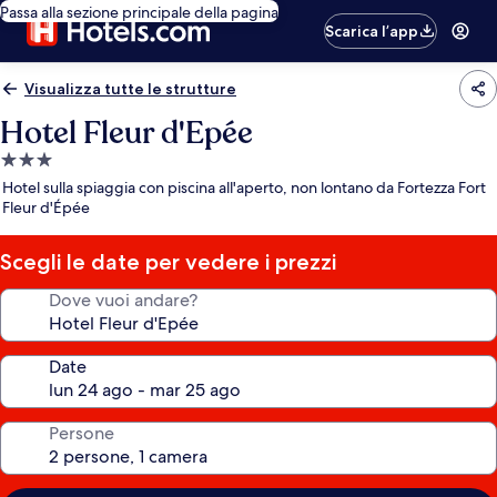
Passa alla sezione principale della pagina
Scarica l’app
Visualizza tutte le strutture
Hotel Fleur d'Epée
Struttura
a
Hotel sulla spiaggia con piscina all'aperto, non lontano da Fortezza Fort
3.0
Fleur d'Épée
stelle
Scegli le date per vedere i prezzi
Dove vuoi andare?
Date
Persone