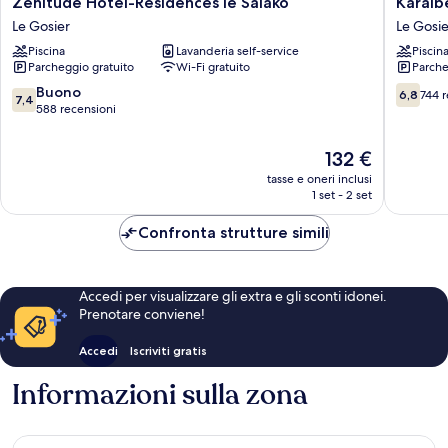
Zenitude Hôtel-Résidences le Salako
Karaib
Hôtel-
Hotel
Le Gosier
Le Gosie
Résidences
Le
Piscina
Lavanderia self-service
Piscin
le
Gosier
Parcheggio gratuito
Wi-Fi gratuito
Parche
Salako
Le
7.4
6.8
Buono
6,8
744 r
7,4
Gosier
su
su
588 recensioni
10,
10,
Buono,
744
Il
132 €
588
recensio
prezzo
tasse e oneri inclusi
recensioni
attuale
1 set - 2 set
è
132 €
Confronta strutture simili
Accedi per visualizzare gli extra e gli sconti idonei.
Prenotare conviene!
Accedi
Iscriviti gratis
Informazioni sulla zona