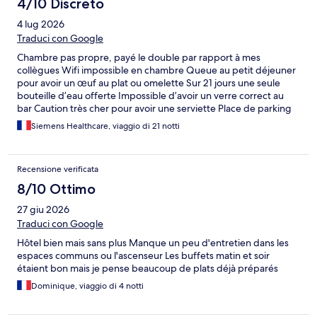
4/10 Discreto
4 lug 2026
Traduci con Google
Chambre pas propre, payé le double par rapport à mes
collègues Wifi impossible en chambre Queue au petit déjeuner
pour avoir un œuf au plat ou omelette Sur 21 jours une seule
bouteille d’eau offerte Impossible d’avoir un verre correct au
bar Caution très cher pour avoir une serviette Place de parking
complet Enfin j ai déjà vu des 1 étoile en mieux en comparaison.
Siemens Healthcare, viaggio di 21 notti
Recensione verificata
8/10 Ottimo
27 giu 2026
Traduci con Google
Hôtel bien mais sans plus Manque un peu d'entretien dans les
espaces communs ou l'ascenseur Les buffets matin et soir
étaient bon mais je pense beaucoup de plats déjà préparés
Dominique, viaggio di 4 notti