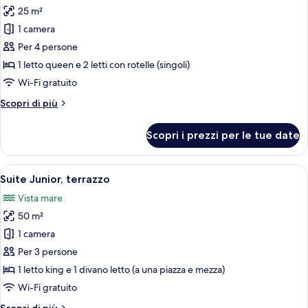
25 m²
foto
per
1 camera
Camera
Per 4 persone
doppia,
1 letto queen e 2 letti con rotelle (singoli)
vista
Wi-Fi gratuito
mare
Altri
Scopri di più
dettagli
per
Scopri i prezzi per le tue date
Camera
doppia,
vista
Apri
Un letto rifatto con cura, un poggiat
10
mare
Suite Junior, terrazzo
tutte
Vista mare
le
50 m²
foto
per
1 camera
Suite
Per 3 persone
Junior,
1 letto king e 1 divano letto (a una piazza e mezza)
terrazzo
Wi-Fi gratuito
Altri