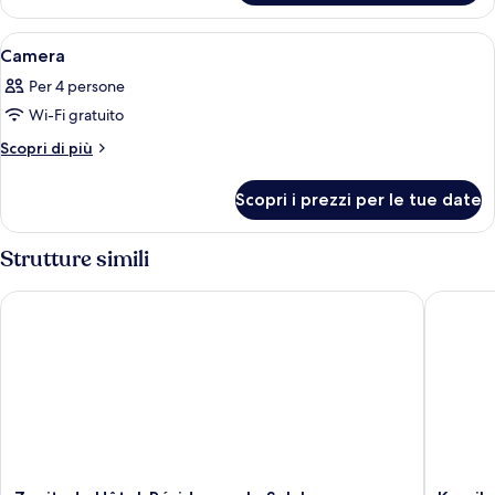
Apri
Una camera d'albergo con un letto, una
10
Camera
tutte
Per 4 persone
le
Wi-Fi gratuito
foto
per
Altri
Scopri di più
dettagli
Camera
per
Scopri i prezzi per le tue date
Camera
Strutture simili
Zenitude Hôtel-Résidences le Salako
Karaibes
Zenitude
Karaibe