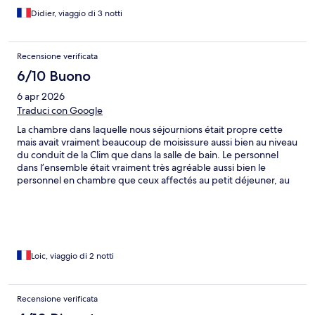
Didier, viaggio di 3 notti
Recensione verificata
6/10 Buono
6 apr 2026
Traduci con Google
La chambre dans laquelle nous séjournions était propre cette
mais avait vraiment beaucoup de moisissure aussi bien au niveau
du conduit de la Clim que dans la salle de bain. Le personnel
dans l’ensemble était vraiment très agréable aussi bien le
personnel en chambre que ceux affectés au petit déjeuner, au
dîner et certaines à la réception. Le petit déjeuner quand à lui
est correcte même si les plats cuisinés (œuf brouillés) sont
fades, sans sel. Ce qui nous a le plus plu c’est le service et les
plats que nous avons déguster lors d’un dîner au restaurant la
cabane du pêcheur les boissons sont excellentes, les plats
cuisinés à la perfection ; ça a été un vrai régal de manger dans
Loic, viaggio di 2 notti
ce restaurant. Nous reviendrons déguster les plats proposés.
Recensione verificata