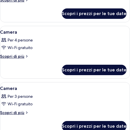
Scopri di più
dettagli
per
Scopri i prezzi per le tue date
Suite
Junior,
terrazzo
Apri
Una camera d'albergo con un letto, un
9
Camera
tutte
Per 4 persone
le
Wi-Fi gratuito
foto
per
Altri
Scopri di più
dettagli
Camera
per
Scopri i prezzi per le tue date
Camera
Apri
Una camera d'albergo con un letto gra
7
Camera
tutte
Per 3 persone
le
Wi-Fi gratuito
foto
per
Altri
Scopri di più
dettagli
Camera
per
Scopri i prezzi per le tue date
Camera