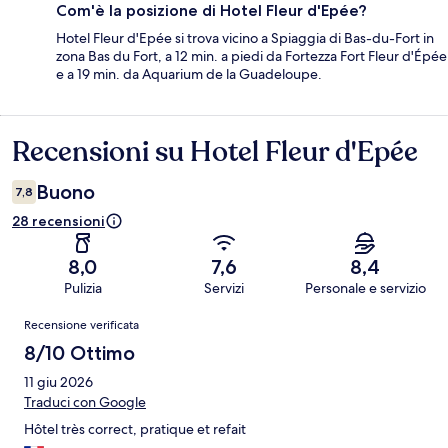
Com'è la posizione di Hotel Fleur d'Epée?
Hotel Fleur d'Epée si trova vicino a Spiaggia di Bas-du-Fort in
zona Bas du Fort, a 12 min. a piedi da Fortezza Fort Fleur d'Épée
e a 19 min. da Aquarium de la Guadeloupe.
Recensioni su Hotel Fleur d'Epée
Recensioni
Buono
7,8
28 recensioni
8,0
7,6
8,4
Pulizia
Servizi
Personale e servizio
Recensioni
Recensione verificata
8/10 Ottimo
11 giu 2026
Traduci con Google
Hôtel très correct, pratique et refait