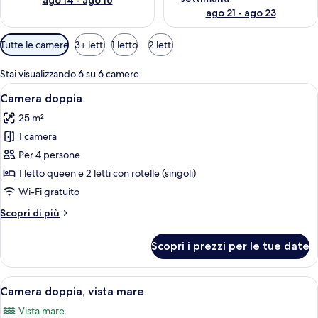
ago 14 - ago 16
ago 21 - ago 23
Filtri
Tutte le camere
3+ letti
1 letto
2 letti
disponibili
per
Stai visualizzando 6 su 6 camere
le
Apri
Una camera d'albergo con un letto, una
11
Camera doppia
camere
tutte
25 m²
le
1 camera
foto
per
Per 4 persone
Camera
1 letto queen e 2 letti con rotelle (singoli)
doppia
Wi-Fi gratuito
Altri
Scopri di più
dettagli
per
Scopri i prezzi per le tue date
Camera
doppia
Apri
Camera d'albergo con un letto, una scr
11
Camera doppia, vista mare
tutte
Vista mare
le