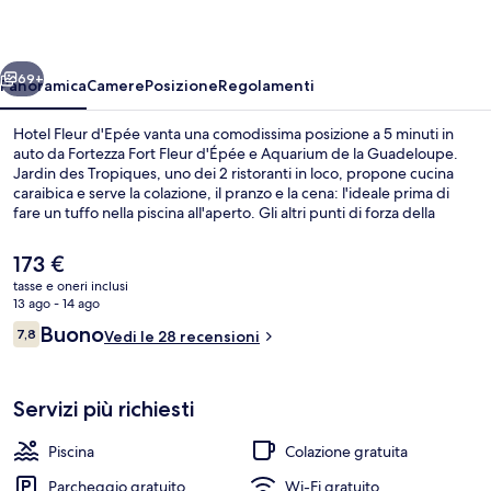
ietro
Avanti
69+
Panoramica
Camere
Posizione
Regolamenti
Hotel Fleur d'Epée vanta una comodissima posizione a 5 minuti in
auto da Fortezza Fort Fleur d'Épée e Aquarium de la Guadeloupe.
Jardin des Tropiques, uno dei 2 ristoranti in loco, propone cucina
caraibica e serve la colazione, il pranzo e la cena: l'ideale prima di
fare un tuffo nella piscina all'aperto. Gli altri punti di forza della
struttura includono un bar a bordo piscina, una terrazza e un
giardino. Gli altri viaggiatori lodano il personale gentile.
Il
173 €
prezzo
tasse e oneri inclusi
attuale
13 ago - 14 ago
Esterni
è
Recensioni
Buono
7,8
Vedi le 28 recensioni
173 €
7,8 su 10
Servizi più richiesti
Piscina
Colazione gratuita
Parcheggio gratuito
Wi-Fi gratuito