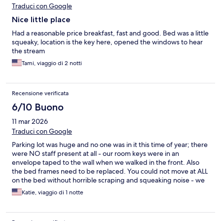
Traduci con Google
Nice little place
Had a reasonable price breakfast, fast and good. Bed was a little
squeaky, location is the key here, opened the windows to hear
the stream
Tami, viaggio di 2 notti
Recensione verificata
6/10 Buono
11 mar 2026
Traduci con Google
Parking lot was huge and no one was in it this time of year; there
were NO staff present at all - our room keys were in an
envelope taped to the wall when we walked in the front. Also
the bed frames need to be replaced. You could not move at ALL
on the bed without horrible scraping and squeaking noise - we
are talking just to SIT on the bed... Rooms were pleasant and
Katie, viaggio di 1 notte
view of the river was nice... even the restaurant was closed on a
Tuesday so.... we saw NO ONE.