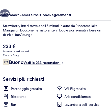
ietro
Avanti
27+
Panoramica
Camere
Posizione
Regolamenti
Strawberry Inn si trova a soli 5 minuti in auto da Pinecrest Lake.
Mangia un boccone nel ristorante in loco e poi fermati a bere un
drink al bar/lounge.
Il
233 €
prezzo
tasse e oneri inclusi
attuale
7 ago - 8 ago
è
Recensioni
Buono
7,2
Vedi le 233 recensioni
233 €
7,2 su 10
Ristorante
Servizi più richiesti
Parcheggio gratuito
Wi-Fi gratuito
Ristorante
Aria condizionata
Bar
Lavanderia self-service