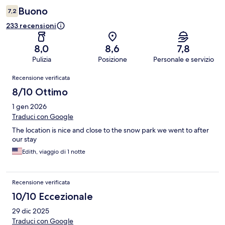
Buono
7,2
233 recensioni
8,0
8,6
7,8
Pulizia
Posizione
Personale e servizio
Recensioni
Recensione verificata
8/10 Ottimo
1 gen 2026
Traduci con Google
The location is nice and close to the snow park we went to after
our stay
Edith, viaggio di 1 notte
Recensione verificata
10/10 Eccezionale
29 dic 2025
Traduci con Google