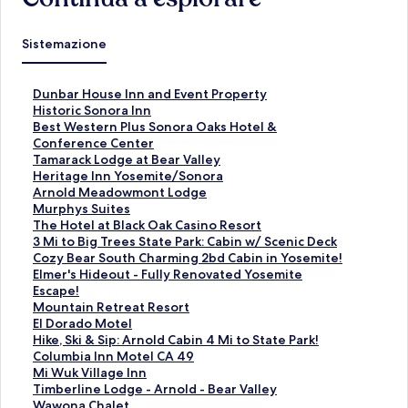
Sistemazione
L
Dunbar House Inn and Event Property
i
L
Historic Sonora Inn
n
i
L
Best Western Plus Sonora Oaks Hotel &
k
n
i
Conference Center
c
k
n
L
Tamarack Lodge at Bear Valley
h
c
k
i
L
Heritage Inn Yosemite/Sonora
e
h
c
n
i
L
Arnold Meadowmont Lodge
a
e
h
k
n
i
L
Murphys Suites
p
a
e
c
k
n
i
L
The Hotel at Black Oak Casino Resort
r
p
a
h
c
k
n
i
L
3 Mi to Big Trees State Park: Cabin w/ Scenic Deck
e
r
p
e
h
c
k
n
i
L
Cozy Bear South Charming 2bd Cabin in Yosemite!
l
e
r
a
e
h
c
k
n
i
L
Elmer's Hideout - Fully Renovated Yosemite
a
l
e
p
a
e
h
c
k
n
i
Escape!
p
a
l
r
p
a
e
h
c
k
n
L
Mountain Retreat Resort
a
p
a
e
r
p
a
e
h
c
k
i
L
El Dorado Motel
g
a
p
l
e
r
p
a
e
h
c
n
i
L
Hike, Ski & Sip: Arnold Cabin 4 Mi to State Park!
i
g
a
a
l
e
r
p
a
e
h
k
n
i
L
Columbia Inn Motel CA 49
n
i
g
p
a
l
e
r
p
a
e
c
k
n
i
L
Mi Wuk Village Inn
a
n
i
a
p
a
l
e
r
p
a
h
c
k
n
i
L
Timberline Lodge - Arnold - Bear Valley
d
a
n
g
a
p
a
l
e
r
p
e
h
c
k
n
i
L
Wawona Chalet