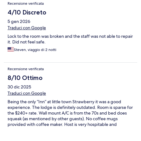
Recensione verificata
4/10 Discreto
5 gen 2026
Traduci con Google
Lock to the room was broken and the staff was not able to repair
it. Did not feel safe.
Steven, viaggio di 2 notti
Recensione verificata
8/10 Ottimo
30 dic 2025
Traduci con Google
Being the only “Inn” at little town Strawberry it was a good
experience. The lodge is definitely outdated. Room is sparse for
the $240+ rate. Wall mount A/C is from the 70s and bed does
squeak (as mentioned by other guests). No coffee mugs
provided with coffee maker. Host is very hospitable and
attended to our every needs. Dinner was delicious although our
1st preference of brisket wasn’t available. Dining room is lively.