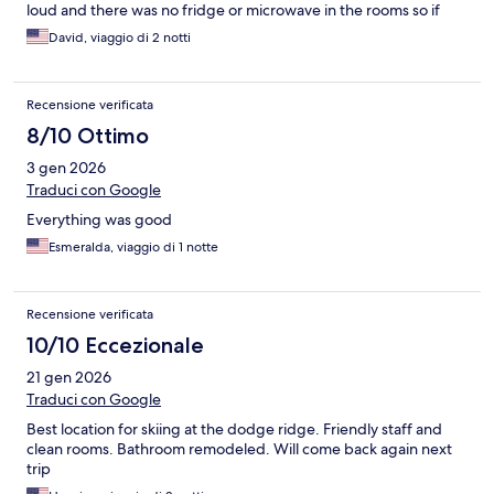
loud and there was no fridge or microwave in the rooms so if
you go off season it’s hard to find a place to eat. Our host made
David, viaggio di 2 notti
breakfast available to us even though we were the only ones
there. We really appreciated his extra care he gave us during
our stay. If you rent a cabin or or just go during the prime season
Recensione verificata
you will avoid that problem and enjoy your stay greatly.
8/10 Ottimo
3 gen 2026
Traduci con Google
Everything was good
Esmeralda, viaggio di 1 notte
Recensione verificata
10/10 Eccezionale
21 gen 2026
Traduci con Google
Best location for skiing at the dodge ridge. Friendly staff and
clean rooms. Bathroom remodeled. Will come back again next
trip