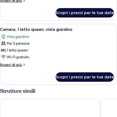
Altri
Scopri di più
2
dettagli
letti
per
Scopri i prezzi per le tue date
Camera
queen,
doppia,
vista
2
Apri
Una camera da letto con un letto in l
fiume
6
letti
Camera, 1 letto queen, vista giardino
tutte
queen,
Vista giardino
vista
le
fiume
Per 3 persone
foto
per
1 letto queen
Camera,
Wi-Fi gratuito
1
Altri
Scopri di più
letto
dettagli
queen,
per
Scopri i prezzi per le tue date
Camera,
vista
1
giardino
letto
Strutture simili
queen,
vista
Best Western Stagecoach Inn
Westhave
giardino