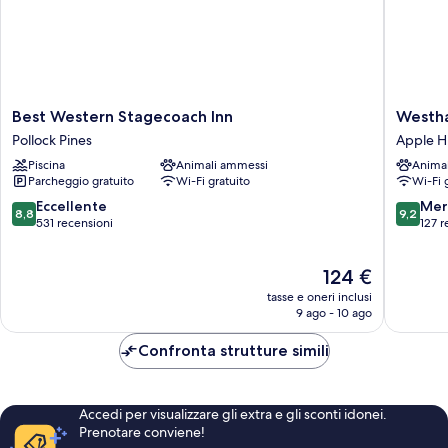
Best
Westha
Best Western Stagecoach Inn
Westha
Western
Inn
Pollock Pines
Apple Hi
Stagecoach
Pollock
Piscina
Animali ammessi
Anima
Inn
Pines
Parcheggio gratuito
Wi-Fi gratuito
Wi-Fi 
Pollock
Apple
Pines
Hill
8.8
9.2
Eccellente
Mer
8,8
9,2
su
su
531 recensioni
127 r
10,
10,
Eccellente,
Meravigl
Il
124 €
531
127
prezzo
recensioni
recensio
tasse e oneri inclusi
attuale
9 ago - 10 ago
è
124 €
Confronta strutture simili
Accedi per visualizzare gli extra e gli sconti idonei.
Prenotare conviene!