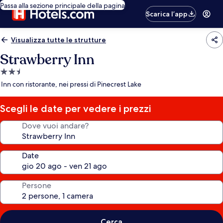
Passa alla sezione principale della pagina
Scarica l’app
Visualizza tutte le strutture
Strawberry Inn
Struttura
a
Inn con ristorante, nei pressi di Pinecrest Lake
2.5
stelle
Scegli le date per vedere i prezzi
Dove vuoi andare?
Date
Persone
Cerca