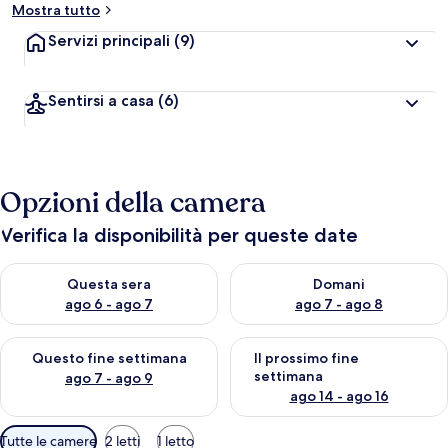
Mostra tutto
Servizi principali
(9)
Sentirsi a casa
(6)
Opzioni della camera
Verifica la disponibilità per queste date
Verifica la disponibilità per questa sera, ago 6 - ago 7
Verifica la disponibilità per d
Questa sera
Domani
ago 6 - ago 7
ago 7 - ago 8
Verifica la disponibilità per questo fine settimana, ago 7 - ago
Verifica la disponibilità per il
Questo fine settimana
Il prossimo fine
settimana
ago 7 - ago 9
ago 14 - ago 16
Filtri
Tutte le camere
2 letti
1 letto