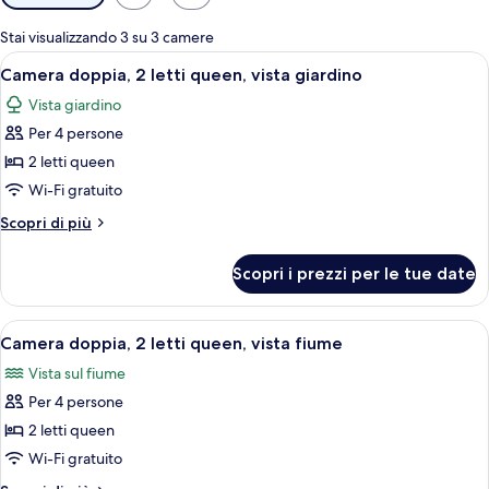
disponibili
per
Stai visualizzando 3 su 3 camere
le
Apri
Camera d'albergo con due letti, una scri
6
Camera doppia, 2 letti queen, vista giardino
camere
tutte
Vista giardino
le
Per 4 persone
foto
per
2 letti queen
Camera
Wi-Fi gratuito
doppia,
Altri
Scopri di più
2
dettagli
letti
per
Scopri i prezzi per le tue date
Camera
queen,
doppia,
vista
2
Apri
Camera d'albergo con due letti, una scri
giardino
8
letti
Camera doppia, 2 letti queen, vista fiume
tutte
queen,
Vista sul fiume
vista
le
giardino
Per 4 persone
foto
per
2 letti queen
Camera
Wi-Fi gratuito
doppia,