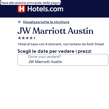
Passa alla sezione principale della pagina
Visualizza tutte le strutture
JW Marriott Austin
Struttura
a
Hotel di lusso con 4 ristoranti, non lontano da Sixth Street
4.5
Scegli le date per vedere i prezzi
stelle
Dove vuoi andare?
Galleria
fotografica
per
JW
Marriott
Austin