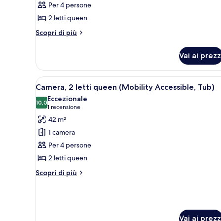
Per 4 persone
letti
2 letti queen
queen
(View)
Altri
Scopri di più
dettagli
per
Vai ai prezz
Camera,
2
letti
Apri
Camera d'albergo con due letti,
7
queen
Camera, 2 letti queen (Mobility Accessible, Tub)
tutte
(View)
Eccezionale
le
10,0
10,0 su 10
(1
1 recensione
foto
recensione)
42 m²
per
1 camera
Camera,
Per 4 persone
2
2 letti queen
letti
queen
Altri
Scopri di più
dettagli
(Mobility
per
Accessible,
Camera,
Tub)
2
letti
Vai ai prezz