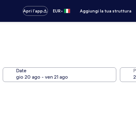
•
Apri l’app
EUR
Aggiungi la tua struttura
Date
P