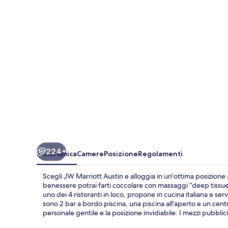
224+
Panoramica
Camere
Posizione
Regolamenti
Scegli JW Marriott Austin e alloggia in un'ottima posizione a
benessere potrai farti coccolare con massaggi “deep tissue
uno dei 4 ristoranti in loco, propone in cucina italiana e serve
sono 2 bar a bordo piscina, una piscina all'aperto e un centr
personale gentile e la posizione invidiabile. I mezzi pubbli