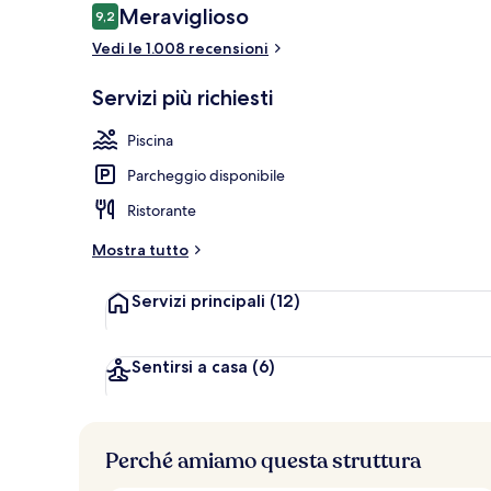
Recensioni
Meraviglioso
9,2
9,2 su 10
Vedi le 1.008 recensioni
Vista dalla st
Servizi più richiesti
Piscina
Parcheggio disponibile
Ristorante
Mostra tutto
Servizi principali
(12)
Sentirsi a casa
(6)
Perché amiamo questa struttura