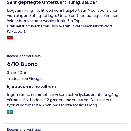
Sehr gepflegte Unterkunft, ruhig, sauber
Liegt am Hang, nicht weit vom Hauptort San Vito, aber sicher
viel ruhiger. Sehr gepflegte Unterkunft, geräumiges Zimmer.
Wir haben uns sehr wohlgefühlt. Ein Top-
Preisleistungsverhältnis. Wir waren in der Nachsaison dort
(Oktober).
Recensione verificata
6/10 Buono
3 apr 2016
Traduci con Google
Ej uppvärmt hotellrum
Ingen värme i rummet när vi kom och vi lyckades inte få igång
värmen så vi hade ca 12 graden under natten. Detta är ett
typiskt sommar B&B och passar inte för lågsäsong.
Recensione verificata