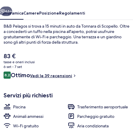
ietro
Avanti
46+
Panoramica
Camere
Posizione
Regolamenti
B&B Pelagos si trova a 15 minuti in auto da Tonnara di Scopello. Oltre
a concederti un tuffo nella piscina all'aperto, potrai usufruire
gratuitamente di Wi-Fi e parcheggio. Una terrazza e un giardino
sono gli altri punti di forza della struttura.
Il
83 €
prezzo
tasse e oneri inclusi
attuale
6 set - 7 set
è
Recensioni
Ottimo
8,2
Piscina all'aperto
Vedi le 39 recensioni
83 €
8,2 su 10
Servizi più richiesti
Piscina
Trasferimento aeroportuale
Animali ammessi
Parcheggio gratuito
Wi-Fi gratuito
Aria condizionata