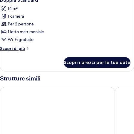
Doppia Standard
tutte
14 m²
le
1 camera
foto
per
Per 2 persone
Doppia
1 letto matrimoniale
Standard
Wi-Fi gratuito
Altri
Scopri di più
dettagli
per
Scopri i prezzi per le tue date
Doppia
Standard
Strutture simili
Hotel Cala Marina
Hotel To