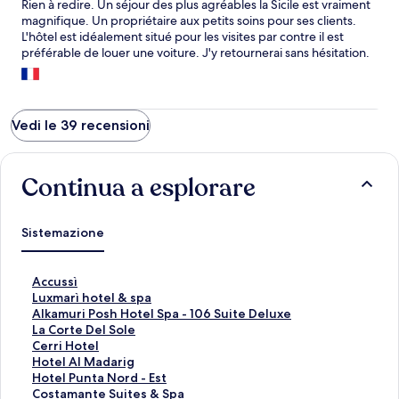
Rien à redire. Un séjour des plus agréables la Sicile est vraiment
magnifique. Un propriétaire aux petits soins pour ses clients.
L'hôtel est idéalement situé pour les visites par contre il est
préférable de louer une voiture. J'y retournerai sans hésitation.
Vedi le 39 recensioni
Continua a esplorare
Sistemazione
L
Accussì
i
L
Luxmarì hotel & spa
n
i
L
Alkamuri Posh Hotel Spa - 106 Suite Deluxe
k
n
i
L
La Corte Del Sole
c
k
n
i
L
Cerri Hotel
h
c
k
n
i
L
Hotel Al Madarig
e
h
c
k
n
i
L
Hotel Punta Nord - Est
a
e
h
c
k
n
i
L
Costamante Suites & Spa