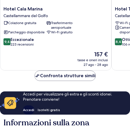
Hotel
Hotel
Hotel Cala Marina
Hotel 
Cala
Torre
Castellammare del Golfo
Castell
Marina
Bennistr
Colazione gratuita
Trasferimento
Wi-Fi 
Castellammare
Castell
aeroportuale
Camer
del
del
Parcheggio disponibile
Wi-Fi gratuito
dispon
Golfo
Golfo
9.4
8.4
Eccezionale
Ott
9,4
8,4
su
su
223 recensioni
106 r
10,
10,
Il
157 €
Eccezionale,
Ottimo,
prezzo
223
106
tasse e oneri inclusi
attuale
27 ago - 28 ago
recensioni
recensio
è
157 €
Confronta strutture simili
Accedi per visualizzare gli extra e gli sconti idonei.
Prenotare conviene!
Accedi
Iscriviti gratis
Informazioni sulla zona