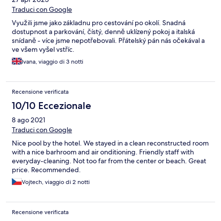
Traduci con Google
Využili jsme jako základnu pro cestování po okolí. Snadná
dostupnost a parkování, čístý, denně uklízený pokoj a italská
snídaně - více jsme nepotřebovali. Přátelský pán nás očekával a
ve všem vyšel vstříc.
Ivana, viaggio di 3 notti
Recensione verificata
10/10 Eccezionale
8 ago 2021
Traduci con Google
Nice pool by the hotel. We stayed in a clean reconstructed room
with a nice barhroom and air onditioning. Friendly staff with
everyday-cleaning. Not too far from the center or beach. Great
price. Recommended.
Vojtech, viaggio di 2 notti
Recensione verificata