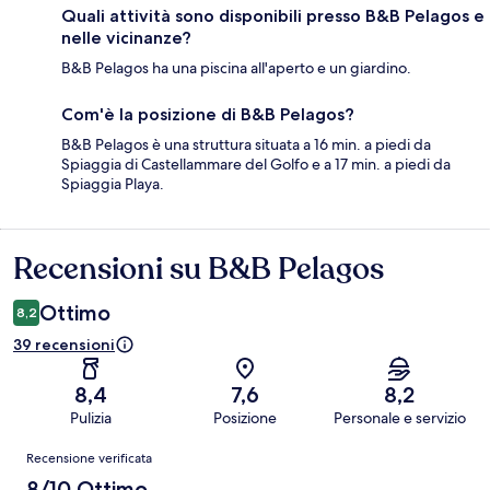
Quali attività sono disponibili presso B&B Pelagos e
nelle vicinanze?
B&B Pelagos ha una piscina all'aperto e un giardino.
Com'è la posizione di B&B Pelagos?
B&B Pelagos è una struttura situata a 16 min. a piedi da
Spiaggia di Castellammare del Golfo e a 17 min. a piedi da
Spiaggia Playa.
Recensioni su B&B Pelagos
Recensioni
Ottimo
8,2
39 recensioni
8,4
7,6
8,2
Pulizia
Posizione
Personale e servizio
Recensioni
Recensione verificata
8/10 Ottimo