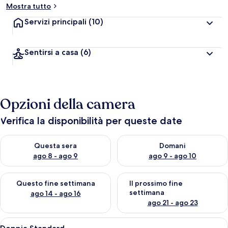
Mostra tutto
Servizi principali
(10)
Sentirsi a casa
(6)
Opzioni della camera
Verifica la disponibilità per queste date
Verifica la disponibilità per questa sera, ago 8 - ago 9
Verifica la disponibilità per d
Questa sera
Domani
ago 8 - ago 9
ago 9 - ago 10
Verifica la disponibilità per questo fine settimana, ago 14 - ag
Verifica la disponibilità per i
Questo fine settimana
Il prossimo fine
settimana
ago 14 - ago 16
ago 21 - ago 23
Apri
Una camera da letto con un letto sing
6