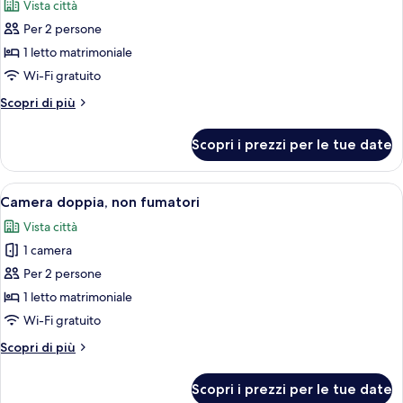
Vista città
fumatori
le
Per 2 persone
foto
per
1 letto matrimoniale
Camera
Wi-Fi gratuito
doppia,
Altri
Scopri di più
accessibile
dettagli
ai
per
Scopri i prezzi per le tue date
Camera
disabili,
doppia,
non
accessibile
Apri
Una piscina con lettini e ombrelloni, c
fumatori
13
ai
Camera doppia, non fumatori
tutte
disabili,
Vista città
non
le
fumatori
1 camera
foto
per
Per 2 persone
Camera
1 letto matrimoniale
doppia,
Wi-Fi gratuito
non
Altri
Scopri di più
fumatori
dettagli
per
Scopri i prezzi per le tue date
Camera