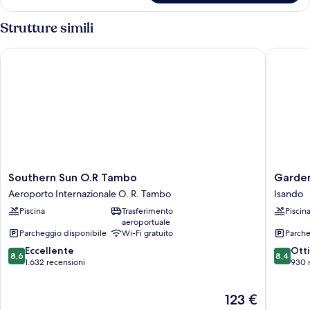
Strutture simili
Southern Sun O.R Tambo
Garden C
Southern
Garden
Southern Sun O.R Tambo
Garden
Sun
Court
Aeroporto Internazionale O. R. Tambo
Isando
O.R
O.R.
Piscina
Trasferimento
Piscin
Tambo
Tambo
aeroportuale
Aeroporto
Internat
Parcheggio disponibile
Wi-Fi gratuito
Parche
Internazionale
Airport
8.6
8.4
O.
Eccellente
Isando
Ott
8,6
8,4
su
su
R.
1.632 recensioni
930 
10,
10,
Tambo
Eccellente,
Ottimo,
Il
123 €
1.632
930
prezzo