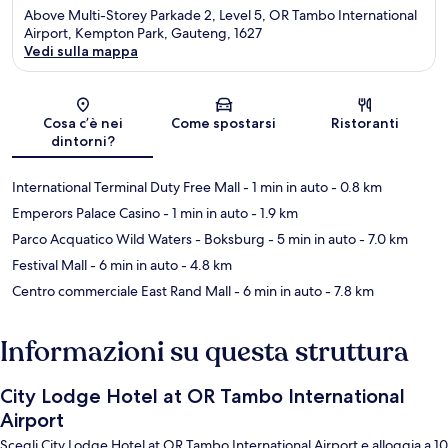
Above Multi-Storey Parkade 2, Level 5, OR Tambo International
Airport, Kempton Park, Gauteng, 1627
Vedi sulla mappa
Mappa
Cosa c’è nei
Come spostarsi
Ristoranti
dintorni?
International Terminal Duty Free Mall
- 1 min in auto
- 0.8 km
Emperors Palace Casino
- 1 min in auto
- 1.9 km
Parco Acquatico Wild Waters - Boksburg
- 5 min in auto
- 7.0 km
Festival Mall
- 6 min in auto
- 4.8 km
Centro commerciale East Rand Mall
- 6 min in auto
- 7.8 km
Informazioni su questa struttura
City Lodge Hotel at OR Tambo International
Airport
Scegli City Lodge Hotel at OR Tambo International Airport e alloggia a 10