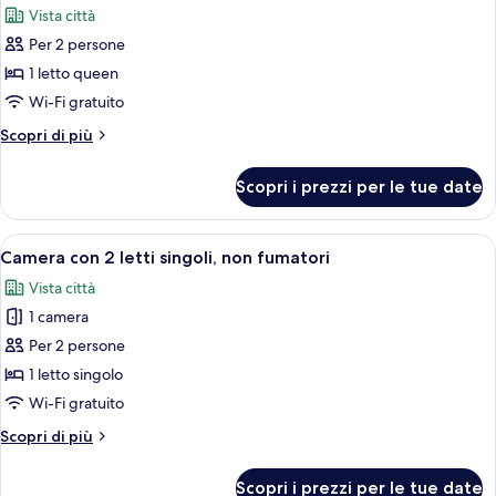
queen,
Vista città
non
le
fumatori
Per 2 persone
foto
per
1 letto queen
Camera
Wi-Fi gratuito
doppia,
Altri
Scopri di più
non
dettagli
fumatori
per
Scopri i prezzi per le tue date
Camera
doppia,
non
Apri
Una piscina con lettini e ombrelloni, c
8
fumatori
Camera con 2 letti singoli, non fumatori
tutte
Vista città
le
1 camera
foto
per
Per 2 persone
Camera
1 letto singolo
con
Wi-Fi gratuito
2
Altri
Scopri di più
letti
dettagli
singoli,
per
Scopri i prezzi per le tue date
Camera