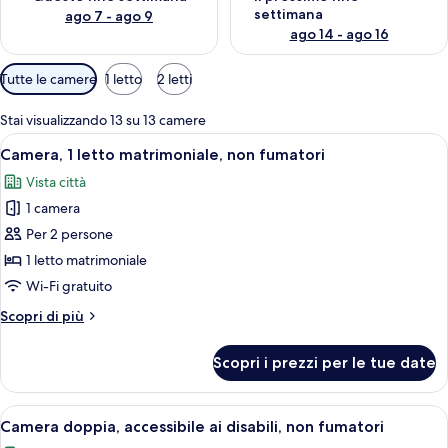
settimana
ago 7 - ago 9
ago 14 - ago 16
Filtri
Tutte le camere
1 letto
2 letti
disponibili
per
Stai visualizzando 13 su 13 camere
le
Apri
Una piscina con lettini e ombrelloni, c
13
Camera, 1 letto matrimoniale, non fumatori
camere
tutte
Vista città
le
1 camera
foto
per
Per 2 persone
Camera,
1 letto matrimoniale
1
Wi-Fi gratuito
letto
Altri
Scopri di più
matrimoniale,
dettagli
non
per
Scopri i prezzi per le tue date
Camera,
fumatori
1
letto
Apri
Una piscina con lettini e ombrelloni, c
11
matrimoniale,
Camera doppia, accessibile ai disabili, non fumatori
tutte
non