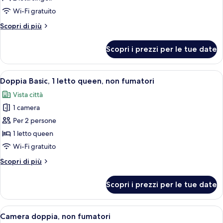
Basic
Wi-Fi gratuito
con
Altri
Scopri di più
2
dettagli
letti
per
Scopri i prezzi per le tue date
Camera
singoli,
Basic
non
con
Apri
Una piscina con lettini e ombrelloni, c
fumatori
12
2
Doppia Basic, 1 letto queen, non fumatori
tutte
letti
Vista città
singoli,
le
non
1 camera
foto
fumatori
per
Per 2 persone
Doppia
1 letto queen
Basic,
Wi-Fi gratuito
1
Altri
Scopri di più
letto
dettagli
queen,
per
Scopri i prezzi per le tue date
Doppia
non
Basic,
fumatori
1
Apri
Una piscina con lettini e ombrelloni, c
11
letto
Camera doppia, non fumatori
tutte