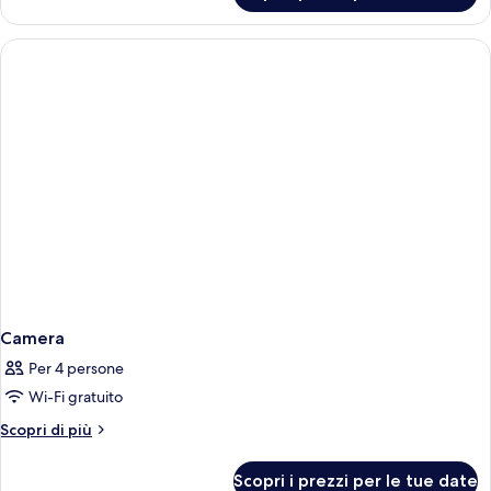
non
con
fumatori
2
letti
singoli,
non
fumatori
Camera
Per 4 persone
Wi-Fi gratuito
Altri
Scopri di più
dettagli
per
Scopri i prezzi per le tue date
Camera