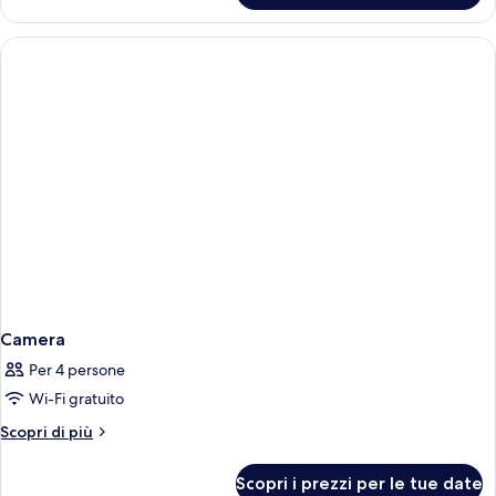
Camera
Per 4 persone
Wi-Fi gratuito
Altri
Scopri di più
dettagli
per
Scopri i prezzi per le tue date
Camera