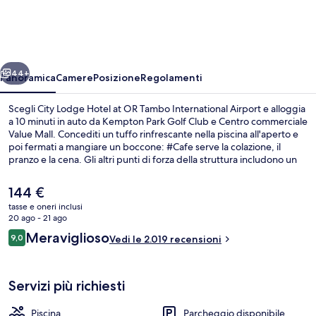
Hotel
at
OR
ietro
Avanti
Tambo
44+
Panoramica
Camere
Posizione
Regolamenti
International
Scegli City Lodge Hotel at OR Tambo International Airport e alloggia
Airport
a 10 minuti in auto da Kempton Park Golf Club e Centro commerciale
Value Mall. Concediti un tuffo rinfrescante nella piscina all'aperto e
poi fermati a mangiare un boccone: #Cafe serve la colazione, il
pranzo e la cena. Gli altri punti di forza della struttura includono un
bar/lounge, una palestra aperta giorno e notte e uno snack bar. Le
recensioni dei viaggiatori menzionano il personale gentile e il
Il
144 €
ristorante.
prezzo
tasse e oneri inclusi
attuale
20 ago - 21 ago
Terrazza/patio
è
Recensioni
Meraviglioso
9,0
Vedi le 2.019 recensioni
144 €
9,0 su 10
Servizi più richiesti
Piscina
Parcheggio disponibile