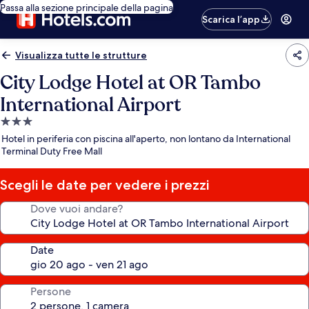
Passa alla sezione principale della pagina
Scarica l’app
Visualizza tutte le strutture
City Lodge Hotel at OR Tambo
International Airport
Struttura
a
Hotel in periferia con piscina all'aperto, non lontano da International
3.0
Terminal Duty Free Mall
stelle
Scegli le date per vedere i prezzi
Dove vuoi andare?
Date
Persone