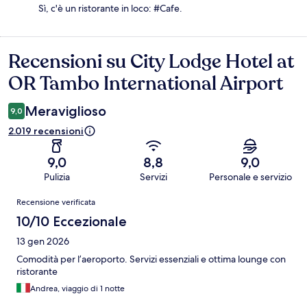
Sì, c'è un ristorante in loco: #Cafe.
Recensioni su City Lodge Hotel at
Recensioni
OR Tambo International Airport
Meraviglioso
9,0
2.019 recensioni
9,0
8,8
9,0
Pulizia
Servizi
Personale e servizio
Recensioni
Recensione verificata
10/10 Eccezionale
13 gen 2026
Comodità per l’aeroporto. Servizi essenziali e ottima lounge con
ristorante
Andrea, viaggio di 1 notte