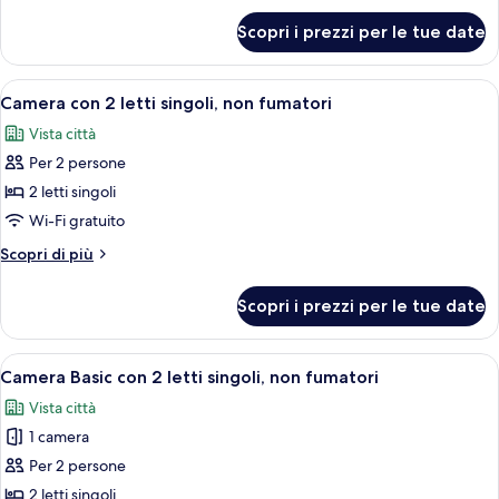
letti
per
Scopri i prezzi per le tue date
Camera
singoli,
con
non
2
Apri
Una piscina con lettini e ombrelloni, c
fumatori
9
letti
Camera con 2 letti singoli, non fumatori
tutte
singoli,
Vista città
non
le
fumatori
Per 2 persone
foto
per
2 letti singoli
Camera
Wi-Fi gratuito
con
Altri
Scopri di più
2
dettagli
letti
per
Scopri i prezzi per le tue date
Camera
singoli,
con
non
2
Apri
Una piscina con lettini e ombrelloni, c
fumatori
9
letti
Camera Basic con 2 letti singoli, non fumatori
tutte
singoli,
Vista città
non
le
fumatori
1 camera
foto
per
Per 2 persone
Camera
2 letti singoli