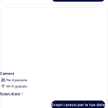
Camera
Per 4 persone
Wi-Fi gratuito
Altri
Scopri di più
dettagli
per
Scopri i prezzi per le tue date
Camera