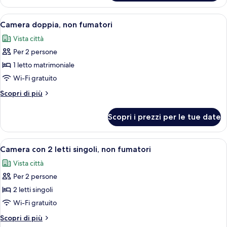
doppia,
non
Apri
Una piscina con lettini e ombrelloni, c
13
fumatori
Camera doppia, non fumatori
tutte
Vista città
le
Per 2 persone
foto
per
1 letto matrimoniale
Camera
Wi-Fi gratuito
doppia,
Altri
Scopri di più
non
dettagli
fumatori
per
Scopri i prezzi per le tue date
Camera
doppia,
non
Apri
Una piscina con lettini e ombrelloni, c
9
fumatori
Camera con 2 letti singoli, non fumatori
tutte
Vista città
le
Per 2 persone
foto
per
2 letti singoli
Camera
Wi-Fi gratuito
con
Altri
Scopri di più
2
dettagli