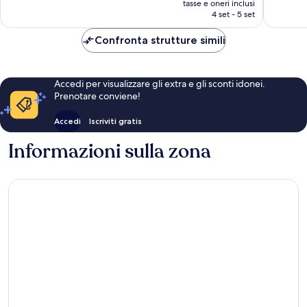
recensioni
recensio
tasse e oneri inclusi
attuale
4 set - 5 set
è
123 €
Confronta strutture simili
Accedi per visualizzare gli extra e gli sconti idonei.
Prenotare conviene!
Accedi
Iscriviti gratis
Informazioni sulla zona