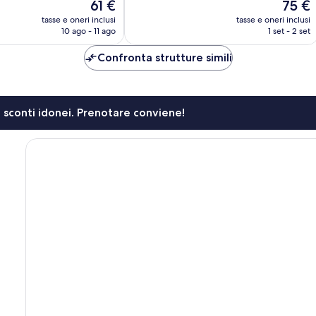
Il
Il
61 €
75 €
recensioni
prezzo
prezzo
tasse e oneri inclusi
tasse e oneri inclusi
attuale
attuale
10 ago - 11 ago
1 set - 2 set
è
è
61 €
75 €
Confronta strutture simili
li sconti idonei. Prenotare conviene!