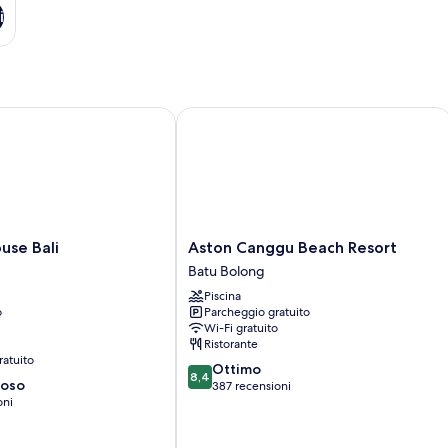
i
e Bali
Aston Canggu Beach Resort
Aston
use Bali
Aston Canggu Beach Resort
Canggu
Batu Bolong
Beach
Piscina
Resort
o
Parcheggio gratuito
Batu
Wi-Fi gratuito
Bolong
Ristorante
ratuito
8.4
Ottimo
8,4
ioso
su
387 recensioni
oni
10,
Ottimo,
387