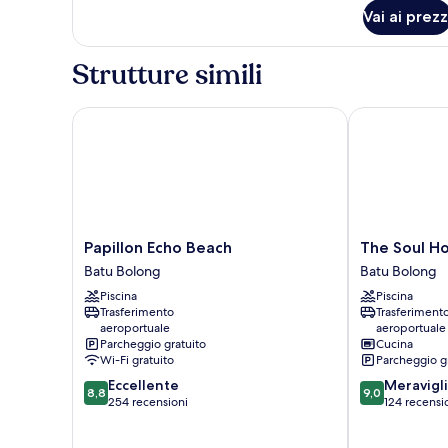
per
Vai ai prezz
Camera
Strutture simili
Papillon Echo Beach
The Soul Hous
Papillon
The
Papillon Echo Beach
The Soul Ho
Echo
Soul
Batu Bolong
Batu Bolong
Beach
House
Piscina
Piscina
Batu
Bali
Trasferimento
Trasferiment
Bolong
Batu
aeroportuale
aeroportuale
Bolong
Parcheggio gratuito
Cucina
Wi-Fi gratuito
Parcheggio g
8.8
9.0
Eccellente
Meravigl
8,8
9,0
su
su
254 recensioni
124 recensi
10,
10,
Eccellente,
Meraviglioso,