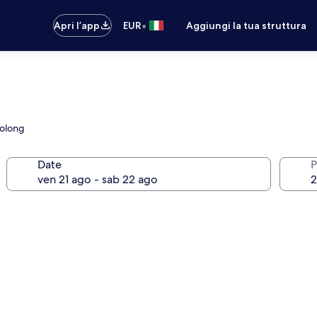
•
Apri l’app
EUR
Aggiungi la tua struttura
Bolong
Date
P