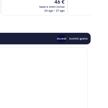
Il
46 €
1
Meraviglioso,
prezzo
recensione
125
tasse e oneri inclusi
t
attuale
26 ago - 27 ago
recensioni
è
46 €
Accedi
Iscriviti gratis