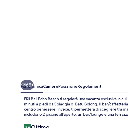
Beach
65+
Panoramica
Camere
Posizione
Regolamenti
FRii Bali Echo Beach ti regalerà una vacanza esclusiva in cui
minuti a piedi da Spiaggia di Batu Bolong. Il bar/caffetteria
centro benessere, invece, ti permetterà di scegliere tra mass
includono 2 piscine all'aperto, un bar/lounge e una terrazza.
Recensioni
Ottimo
8,4