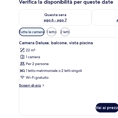
Verifica la disponibilità per queste date
Verifica la disponibilità per questa sera, ago 6 - ago
Verifica la di
Questa sera
ago 6 - ago 7
Filtri
Tutte le camere
1 letto
2 letti
disponibili
Apri
Camera d'albergo con due letti,
per
9
Camera Deluxe, balcone, vista piscina
tutte
le
22 m²
le
camere
1 camera
foto
per
Per 2 persone
Camera
1 letto matrimoniale o 2 letti singoli
Deluxe,
Wi-Fi gratuito
balcone,
Altri
Scopri di più
vista
dettagli
piscina
per
Camera
Deluxe,
Vai ai prezz
balcone,
vista