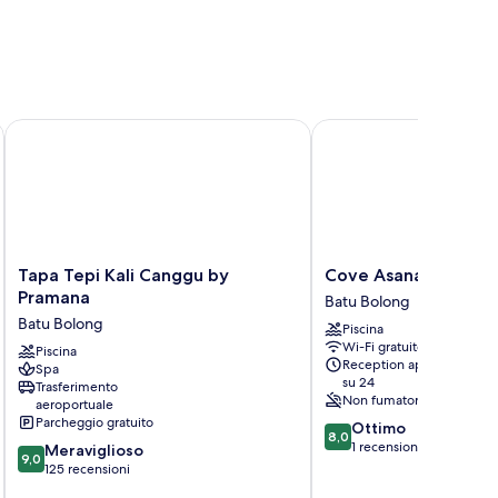
Tapa Tepi Kali Canggu by Pramana
Cove Asanaya
Tapa
Cove
Tapa Tepi Kali Canggu by
Cove Asanaya
Tepi
Asanaya
Pramana
Batu Bolong
Kali
Batu
Batu Bolong
Piscina
Canggu
Bolong
Wi-Fi gratuito
by
Piscina
Reception aperta 24 ore
Spa
Pramana
su 24
Trasferimento
Batu
Non fumatori
aeroportuale
Bolong
Parcheggio gratuito
8.0
Ottimo
8,0
su
1 recensione
9.0
Meraviglioso
9,0
10,
su
125 recensioni
Ottimo,
10,