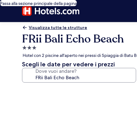
Passa alla sezione principale della pagina
Visualizza tutte le strutture
FRii Bali Echo Beach
Struttura
a
Hotel con 2 piscine all'aperto nei pressi di Spiaggia di Batu 
3.0
Scegli le date per vedere i prezzi
stelle
Dove vuoi andare?
Galleria
fotografica
per
FRii
Bali
Echo