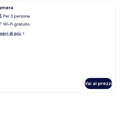
cesso
.
i gratuito, lenzuola
pri
Una scrivania, ferro/asse da stiro, Wi-Fi gratui
6
la
amera
utte
scina
Per 3 persone
Wi-Fi gratuito
oto
er
tri
opri di più
ttagli
amera
r
amera
Vai ai prezzi