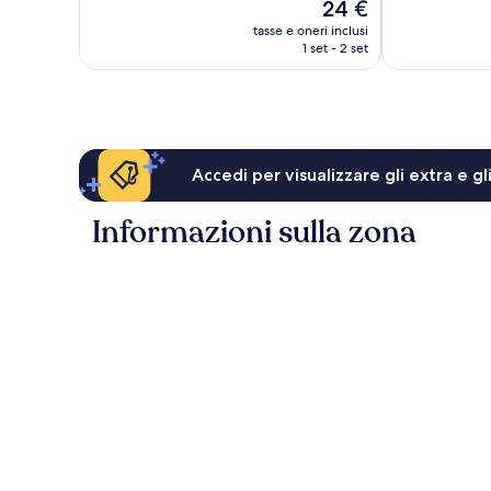
Il
24 €
254
124
prezzo
recensioni
recensioni
tasse e oneri inclusi
attuale
1 set - 2 set
è
24 €
Accedi per visualizzare gli extra e g
Informazioni sulla zona