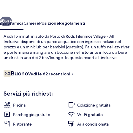
All
Inclusive
ietro
Avanti
69+
Panoramica
Camere
Posizione
Regolamenti
A soli 15 minuti in auto da Porto di Rodi, Filerimos Village - All
Inclusive dispone di un parco acquatico con ingresso incluso nel
prezzo e un miniclub per bambini (gratuito). Fai un tuffo nel lazy river
e poi fermarsi a mangiare un boccone nel ristorante in loco o a bere
un drink in uno dei 2 bar/lounge. In questo resort all-inclusive
troverai anche un bar a bordo piscina, una piscina stagionale
all'aperto e una piscina per bambini.
Recensioni
Buono
6,2
Vedi le 62 recensioni
6,2 su 10
Piscina stagionale all'aperto, ombrelloni
Servizi più richiesti
Piscina
Colazione gratuita
Parcheggio gratuito
Wi-Fi gratuito
Ristorante
Aria condizionata