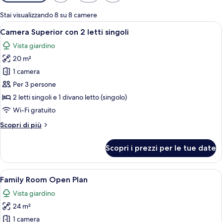
disponibili
per
Stai visualizzando 8 su 8 camere
le
Apri
Un letto con una testiera in legno, du
4
Camera Superior con 2 letti singoli
camere
tutte
Vista giardino
le
20 m²
foto
per
1 camera
Camera
Per 3 persone
Superior
2 letti singoli e 1 divano letto (singolo)
con
Wi-Fi gratuito
2
Altri
Scopri di più
letti
dettagli
singoli
per
Scopri i prezzi per le tue date
Camera
Superior
con
Apri
Camera d'albergo con un letto grande,
5
2
Family Room Open Plan
tutte
letti
Vista giardino
singoli
le
24 m²
foto
per
1 camera