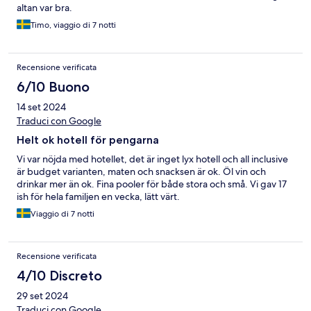
altan var bra.
Timo, viaggio di 7 notti
Recensione verificata
6/10 Buono
14 set 2024
Traduci con Google
Helt ok hotell för pengarna
Vi var nöjda med hotellet, det är inget lyx hotell och all inclusive
är budget varianten, maten och snacksen är ok. Öl vin och
drinkar mer än ok. Fina pooler för både stora och små. Vi gav 17
ish för hela familjen en vecka, lätt värt.
Viaggio di 7 notti
Recensione verificata
4/10 Discreto
29 set 2024
Traduci con Google