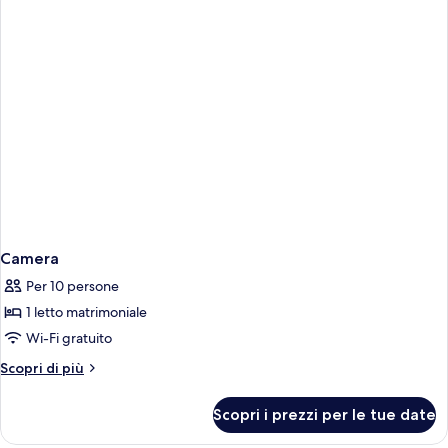
Camera
Per 10 persone
1 letto matrimoniale
Wi-Fi gratuito
Altri
Scopri di più
dettagli
per
Scopri i prezzi per le tue date
Camera