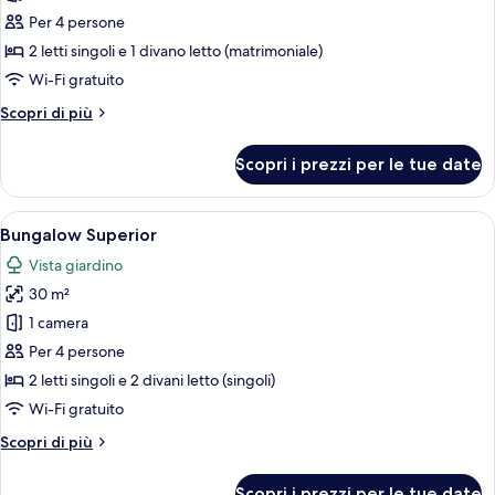
Family
Per 4 persone
Room
2 letti singoli e 1 divano letto (matrimoniale)
Open
Wi-Fi gratuito
Plan
Altri
Scopri di più
dettagli
per
Scopri i prezzi per le tue date
Family
Room
Open
Apri
Camera d'hotel moderna con un letto 
9
Plan
Bungalow Superior
tutte
Vista giardino
le
30 m²
foto
per
1 camera
Bungalow
Per 4 persone
Superior
2 letti singoli e 2 divani letto (singoli)
Wi-Fi gratuito
Altri
Scopri di più
dettagli
per
Scopri i prezzi per le tue date