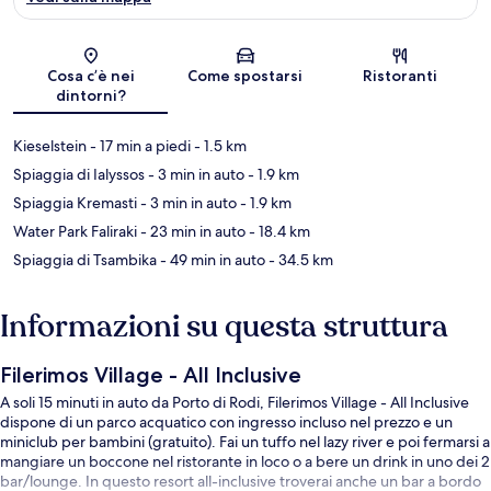
Mappa
Cosa c’è nei
Come spostarsi
Ristoranti
dintorni?
Kieselstein
- 17 min a piedi
- 1.5 km
Spiaggia di Ialyssos
- 3 min in auto
- 1.9 km
Spiaggia Kremasti
- 3 min in auto
- 1.9 km
Water Park Faliraki
- 23 min in auto
- 18.4 km
Spiaggia di Tsambika
- 49 min in auto
- 34.5 km
Informazioni su questa struttura
Filerimos Village - All Inclusive
A soli 15 minuti in auto da Porto di Rodi, Filerimos Village - All Inclusive
dispone di un parco acquatico con ingresso incluso nel prezzo e un
miniclub per bambini (gratuito). Fai un tuffo nel lazy river e poi fermarsi a
mangiare un boccone nel ristorante in loco o a bere un drink in uno dei 2
bar/lounge. In questo resort all-inclusive troverai anche un bar a bordo