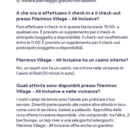
Sì, troverai parcheggio gratuito non assistito.
A che ora si effettuano il check-in e il check-out
presso Filerimos Village - All Inclusive?
Puoi effettuare il check-in in questa fascia oraria: 15:00- a
qualsiasi ora. È previsto un supplemento per il check-in
anticipato (soggetto a disponibilità). Il check-out va effettuato
entro le 11:00. È previsto un supplemento per il check-out
posticipato (soggetto a disponibilità).
Filerimos Village - All Inclusive ha un casinò interno?
No, un resort non ha un casinò, ma si trova nelle vicinanze di
Casinò di Rodi (10 minuti in auto).
Quali attività sono disponibili presso Filerimos
Village - All Inclusive e nelle vicinanze?
I nostri campi da tennis sono l'ideale per praticare il tuo
servizio. Divertiti partecipando alle nostre altre attività in loco,
come corsi di aerobica, basket e pallavolo. Approfitta della
ricca offerta ricreativa disponibile, che comprende, tra l'altro, 2
bar/lounge, un lazy river e una sala giochi/videogiochi.
Filerimos Village - All Inclusive offre anche un giardino.