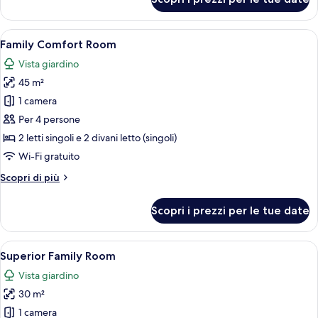
Bungalow
Superior
Apri
Una camera da letto con un letto, un
12
Family Comfort Room
tutte
Vista giardino
le
45 m²
foto
per
1 camera
Family
Per 4 persone
Comfort
2 letti singoli e 2 divani letto (singoli)
Room
Wi-Fi gratuito
Altri
Scopri di più
dettagli
per
Scopri i prezzi per le tue date
Family
Comfort
Room
Apri
Una camera d'albergo con un letto gra
9
Superior Family Room
tutte
Vista giardino
le
30 m²
foto
per
1 camera