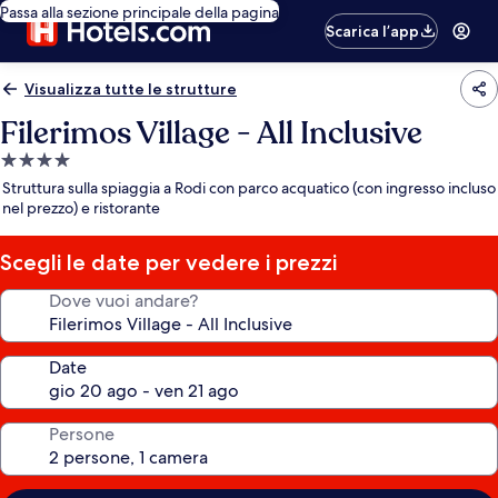
Passa alla sezione principale della pagina
Scarica l’app
Visualizza tutte le strutture
Filerimos Village - All Inclusive
Struttura
a
Struttura sulla spiaggia a Rodi con parco acquatico (con ingresso incluso
4.0
nel prezzo) e ristorante
stelle
Scegli le date per vedere i prezzi
Dove vuoi andare?
Date
Persone