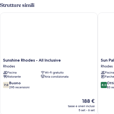
Strutture simili
Sunshine Rhodes - All Inclusive
Sun Palac
Sunshine
Sun
Sunshine Rhodes - All Inclusive
Sun Pal
Rhodes
Palace
Rhodes
Rhodes
-
Hotel
Piscina
Wi-Fi gratuito
Piscin
All
-
Ristorante
Aria condizionata
Parche
Inclusive
All
Rhodes
inclusive
7.0
8.0
Buono
Ott
7,0
8,0
Rhodes
su
su
295 recensioni
83 r
10,
10,
Buono,
Ottimo,
Il
188 €
295
83
prezzo
recensioni
recensio
tasse e oneri inclusi
attuale
5 set - 6 set
è