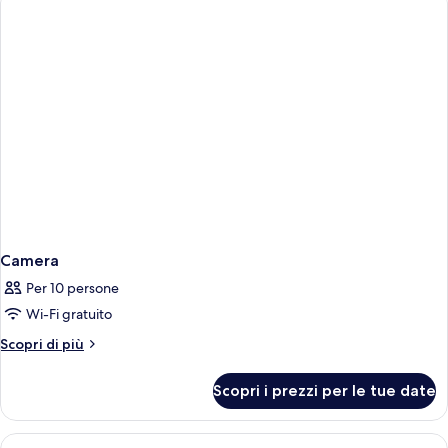
Camera
Per 10 persone
Wi-Fi gratuito
Altri
Scopri di più
dettagli
per
Scopri i prezzi per le tue date
Camera