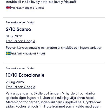
trouble all in all a lovely hotel a d lovely frie staff
Michael, viaggio di 3 notti
Recensione verificata
2/10 Scarso
31 lug 2025
Traduci con Google
Poolen kändes smutsig och maten är smaklös och ingen variation
Frial fadi, viaggio di 7 notti
Recensione verificata
10/10 Eccezionale
28 lug 2025
Traduci con Google
Väl värt pengarna. Skulle bo här igen. Vi hyrde bil och därför
spelade läget ingen roll. Utan bil skulle jag välja annat hotell.
Maten dög för barnen, ingen kulinarisk upplevelse. Drycken var
sådär. Poolen ren och fin. Hotellrummet som vi valde med egen