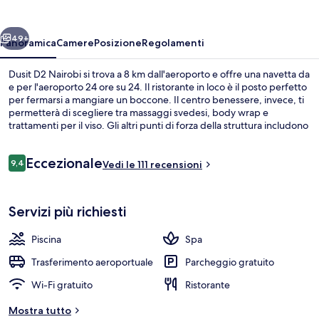
ietro
Avanti
49+
Panoramica
Camere
Posizione
Regolamenti
Dusit D2 Nairobi si trova a 8 km dall'aeroporto e offre una navetta da
e per l'aeroporto 24 ore su 24. Il ristorante in loco è il posto perfetto
per fermarsi a mangiare un boccone. Il centro benessere, invece, ti
permetterà di scegliere tra massaggi svedesi, body wrap e
trattamenti per il viso. Gli altri punti di forza della struttura includono
2 bar/lounge, una piscina all'aperto e un bar a bordo piscina.
Recensioni
Eccezionale
9,4
Vedi le 111 recensioni
9,4 su 10
Facciata della struttura - sera/notte
Servizi più richiesti
Piscina
Spa
Trasferimento aeroportuale
Parcheggio gratuito
Wi-Fi gratuito
Ristorante
Mostra tutto