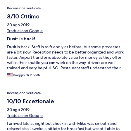
Recensione verificata
8/10 Ottimo
30 ago 2019
Traduci con Google
Dusit is back!
Dusit is back. Staff is as friendly as before, but some processes
are a bit slow. Reception needs to be better organized and work
faster. Airport transfer is absolute value for money as they offer
wifi in their shuttle you can work on the way. drivers are well
trained and very helpful. SOI Restaurant staff understand their
job! Great to have a conversation and laugh with them. Beds still
Viaggio di 2 notti
huge, rooms very comfortable! The early check-in topped it off!
Great that Dusit is back!
Recensione verificata
10/10 Eccezionale
30 ago 2019
Traduci con Google
I arrived late at night but check in with Mike was smooth and
relaxed also I awoke a bit late for breakfast but was still able to