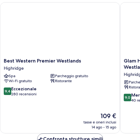
Best Western Premier Westlands
Glam Hot
Best
Glam
Best Western Premier Westlands
Glam H
Western
Hotel
Westla
Highridge
Premier
Nairobi,
Highrid
Spa
Parcheggio gratuito
Westlands
Near
Wi-Fi gratuito
Ristorante
Highridge
Westga
Parche
Ristor
Mall,
9.4
Eccezionale
9,4
Westlan
su
280 recensioni
9.0
Mer
9,0
Highrid
10,
su
40 r
Eccezionale,
10,
280
Meravigl
Il
109 €
recensioni
40
prezzo
tasse e oneri inclusi
recensio
attuale
14 ago - 15 ago
è
109 €
Confronta strutture simili