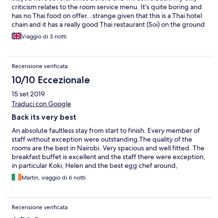
criticism relates to the room service menu. It’s quite boring and
has no Thai food on offer...strange given that this is a Thai hotel
chain and it has a really good Thai restaurant (Soi) on the ground
floor.
Viaggio di 3 notti
Recensione verificata
10/10 Eccezionale
15 set 2019
Traduci con Google
Back its very best
An absolute faultless stay from start to finish. Every member of
staff without exception were outstanding.The quality of the
rooms are the best in Nairobi. Very spacious and well fitted. The
breakfast buffet is excellent and the staff there were exception,
in particular Koki, Helen and the best egg chef around,
Bernadette. The welcome at reception is always greeted with a
Martin, viaggio di 6 notti
smile. Lorah was outstanding. It is my hotel of choice in Nairobi
Recensione verificata