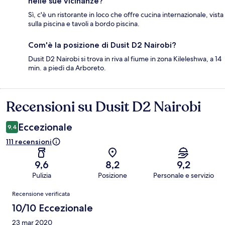
nelle sue vicinanze?
Sì, c'è un ristorante in loco che offre cucina internazionale, vista
sulla piscina e tavoli a bordo piscina.
Com'è la posizione di Dusit D2 Nairobi?
Dusit D2 Nairobi si trova in riva al fiume in zona Kileleshwa, a 14
min. a piedi da Arboreto.
Recensioni su Dusit D2 Nairobi
Recensioni
Eccezionale
9,4
111 recensioni
9,6
8,2
9,2
Pulizia
Posizione
Personale e servizio
Recensioni
Recensione verificata
10/10 Eccezionale
23 mar 2020