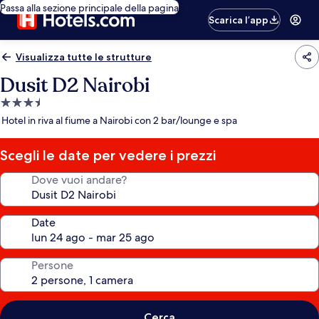
Passa alla sezione principale della pagina
Scarica l’app
Visualizza tutte le strutture
Dusit D2 Nairobi
Struttura
a
Hotel in riva al fiume a Nairobi con 2 bar/lounge e spa
3.5
stelle
Scegli le date per vedere i prezzi
Dove vuoi andare?
Date
Persone
Cerca