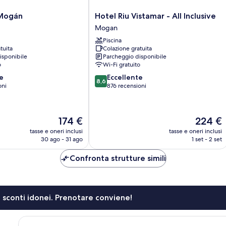
Hotel
 Mogán
Hotel Riu Vistamar - All Inclusive
Riu
Mogan
Vistamar
Piscina
-
tuita
Colazione gratuita
All
isponibile
Parcheggio disponibile
Inclusive
o
Wi-Fi gratuito
Mogan
8.6
e
Eccellente
8,6
su
oni
876 recensioni
10,
Eccellente,
876
Il
Il
174 €
224 €
recensioni
prezzo
prezzo
tasse e oneri inclusi
tasse e oneri inclusi
attuale
attuale
30 ago - 31 ago
1 set - 2 set
è
è
174 €
224 €
Confronta strutture simili
li sconti idonei. Prenotare conviene!