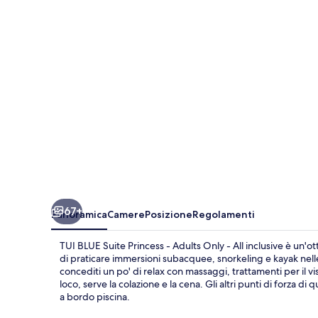
Princess
-
Adults
Only
-
All
inclusive
67+
Panoramica
Camere
Posizione
Regolamenti
TUI BLUE Suite Princess - Adults Only - All inclusive è un'ot
di praticare immersioni subacquee, snorkeling e kayak nelle 
concediti un po' di relax con massaggi, trattamenti per il vi
loco, serve la colazione e la cena. Gli altri punti di forza d
a bordo piscina.