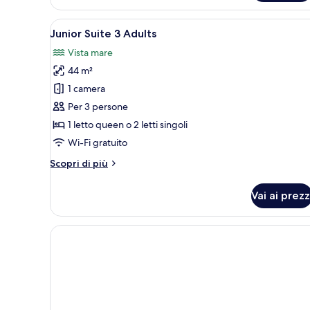
1
Adult
Apri
Una camera d'hotel con pavimen
7
Junior Suite 3 Adults
tutte
Vista mare
le
44 m²
foto
per
1 camera
Junior
Per 3 persone
Suite
1 letto queen o 2 letti singoli
3
Wi-Fi gratuito
Adults
Altri
Scopri di più
dettagli
per
Vai ai prezz
Junior
Suite
3
Adults