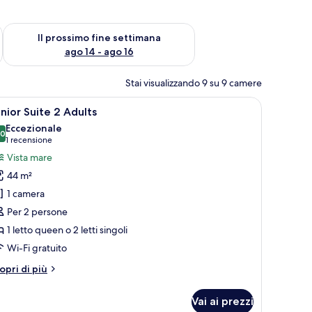
ne settimana, ago 7 - ago 9
Verifica la disponibilità per il prossimo fine settimana, ago 14 
Il prossimo fine settimana
ago 14 - ago 16
Stai visualizzando 9 su 9 camere
on vista sul mare.
nibar, una cassaforte in camera
pri
Una camera d'hotel con pavimento in legno, un
7
nior Suite 2 Adults
utte
Eccezionale
,0
10,0 su 10
(1
1 recensione
oto
recensione)
Vista mare
er
44 m²
unior
1 camera
uite
Per 2 persone
1 letto queen o 2 letti singoli
dults
Wi-Fi gratuito
tri
opri di più
ttagli
r
Vai ai prezzi
nior