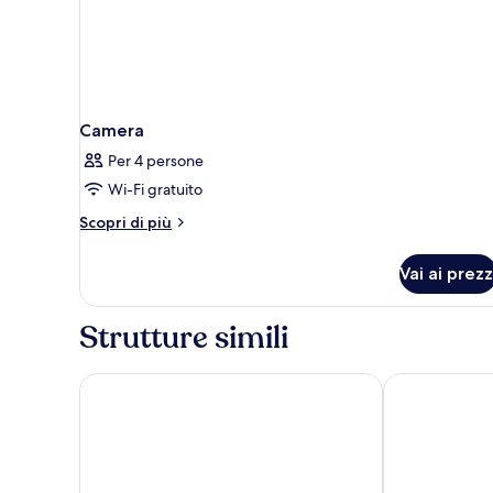
Camera
Per 4 persone
Wi-Fi gratuito
Altri
Scopri di più
dettagli
per
Vai ai prezz
Camera
Strutture simili
Servatur Altamar
H10 Costa M