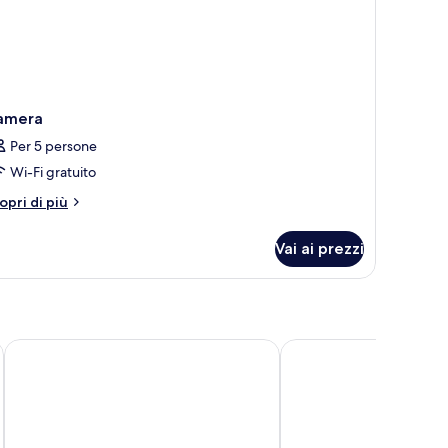
amera
Per 5 persone
Wi-Fi gratuito
tri
opri di più
ttagli
r
Vai ai prezzi
amera
Bahía Blanca
Gloria Palace Amadore