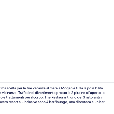
Hall
tima scelta per le tue vacanze al mare a Mogan e ti dà la possibilità
vicinanze. Tuffati nel divertimento presso le 2 piscine all'aperto, o
so e trattamenti per il corpo. The Restaurant, uno dei 3 ristoranti in
Esterni
i questo resort all-inclusive sono 4 bar/lounge, una discoteca e un bar