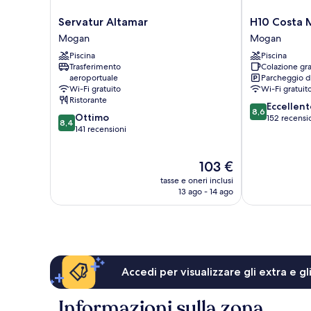
Servatur
H10
Servatur Altamar
H10 Costa
Altamar
Costa
Mogan
Mogan
Mogan
Mogán
Piscina
Piscina
Mogan
Trasferimento
Colazione gra
aeroportuale
Parcheggio d
Wi-Fi gratuito
Wi-Fi gratuit
Ristorante
8.6
Eccellent
8,6
8.4
Ottimo
su
152 recensi
8,4
su
141 recensioni
10,
10,
Eccellente,
Ottimo,
152
Il
103 €
141
recensioni
prezzo
recensioni
tasse e oneri inclusi
attuale
13 ago - 14 ago
è
103 €
Accedi per visualizzare gli extra e g
Informazioni sulla zona