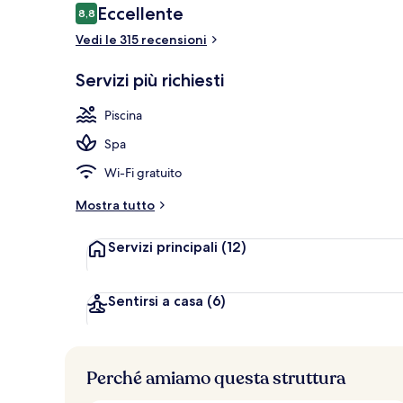
Recensioni
Eccellente
8,8
8,8 su 10
Vedi le 315 recensioni
Hall
Servizi più richiesti
Piscina
Spa
Wi-Fi gratuito
Mostra tutto
Servizi principali
(12)
Sentirsi a casa
(6)
Perché amiamo questa struttura