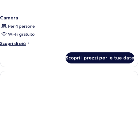
Camera
Per 4 persone
Wi-Fi gratuito
Altri
Scopri di più
dettagli
per
Scopri i prezzi per le tue date
Camera