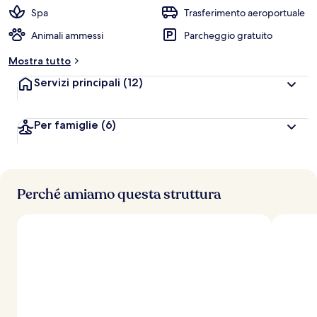
a
Spa
Trasferimento aeroportuale
l
Animali ammessi
Parcheggio gratuito
u
t
Mostra tutto
a
z
Servizi principali
(12)
i
o
n
Per famiglie
(6)
i
p
i
ù
Perché amiamo questa struttura
a
l
t
e
d
e
i