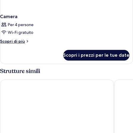
Camera
Per 4 persone
Wi-Fi gratuito
Altri
Scopri di più
dettagli
per
Scopri i prezzi per le tue date
Camera
Strutture simili
Falkensteiner Hotel & Spa Jesolo
Hotel Mo