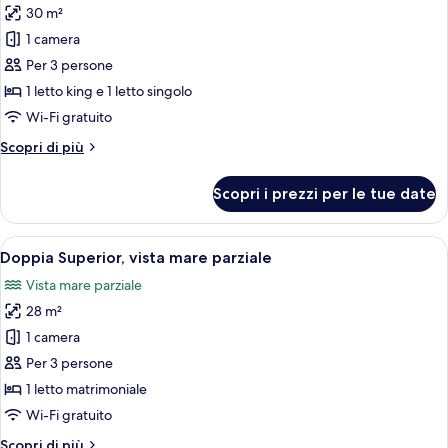
30 m²
foto
per
1 camera
Tripla
Per 3 persone
Deluxe,
1 letto king e 1 letto singolo
vista
Wi-Fi gratuito
mare
Altri
Scopri di più
dettagli
per
Scopri i prezzi per le tue date
Tripla
Deluxe,
vista
Apri
Una moderna camera d'albergo con un l
5
mare
Doppia Superior, vista mare parziale
tutte
Vista mare parziale
le
28 m²
foto
per
1 camera
Doppia
Per 3 persone
Superior,
1 letto matrimoniale
vista
Wi-Fi gratuito
mare
Altri
Scopri di più