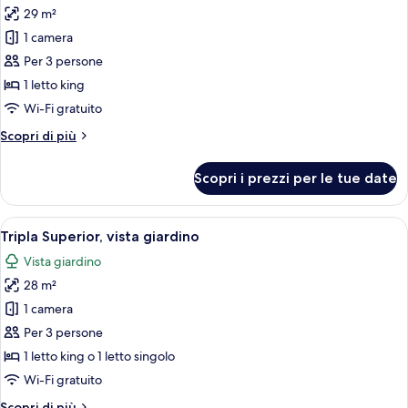
29 m²
foto
per
1 camera
Doppia
Per 3 persone
Deluxe,
1 letto king
vista
Wi-Fi gratuito
mare
Altri
Scopri di più
dettagli
per
Scopri i prezzi per le tue date
Doppia
Deluxe,
vista
Apri
Una moderna camera d'albergo con un 
5
mare
Tripla Superior, vista giardino
tutte
Vista giardino
le
28 m²
foto
per
1 camera
Tripla
Per 3 persone
Superior,
1 letto king o 1 letto singolo
vista
Wi-Fi gratuito
giardino
Altri
Scopri di più