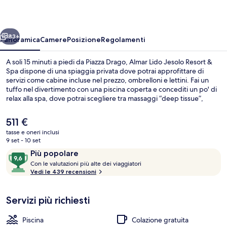
Resort
&
ietro
Avanti
Spa
83+
Panoramica
Camere
Posizione
Regolamenti
A soli 15 minuti a piedi da Piazza Drago, Almar Lido Jesolo Resort &
Spa dispone di una spiaggia privata dove potrai approfittare di
servizi come cabine incluse nel prezzo, ombrelloni e lettini. Fai un
tuffo nel divertimento con una piscina coperta e concediti un po' di
relax alla spa, dove potrai scegliere tra massaggi “deep tissue”,
aromaterapia e trattamenti ayurvedici. Con un'ottima vista sulla
piscina, Mediterra propone cucina mediterranea e serve la
Il
511 €
colazione, il pranzo e la cena. Gli altri punti di forza di questo hotel di
prezzo
tasse e oneri inclusi
lusso sono 2 bar/lounge, un bar a bordo piscina e un centro fitness.
attuale
9 set - 10 set
Altri viaggiatori apprezzano il personale gentile della struttura.
Balcone
è
Recensioni
9,6
Più popolare
511 €
C
su
Con le valutazioni più alte dei viaggiatori
o
Vedi le 439 recensioni
10,
n
Più
popolare
Servizi più richiesti
l
e
Piscina
Colazione gratuita
v