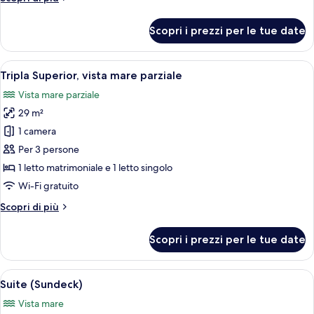
parziale
dettagli
per
Scopri i prezzi per le tue date
Doppia
Superior,
vista
Apri
Una moderna camera d'albergo con un 
5
mare
Tripla Superior, vista mare parziale
tutte
parziale
Vista mare parziale
le
29 m²
foto
per
1 camera
Tripla
Per 3 persone
Superior,
1 letto matrimoniale e 1 letto singolo
vista
Wi-Fi gratuito
mare
Altri
Scopri di più
parziale
dettagli
per
Scopri i prezzi per le tue date
Tripla
Superior,
vista
Apri
Una moderna camera d'albergo con divan
9
mare
Suite (Sundeck)
tutte
parziale
Vista mare
le