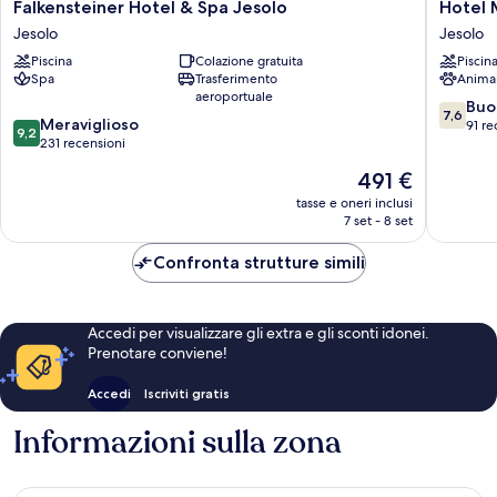
Falkensteiner
Hotel
Falkensteiner Hotel & Spa Jesolo
Hotel 
Hotel
Monaco
Jesolo
Jesolo
&
&
Piscina
Colazione gratuita
Piscin
Spa
Quisisa
Spa
Trasferimento
Anima
Jesolo
Jesolo
aeroportuale
Jesolo
7.6
Buo
7,6
9.2
Meraviglioso
su
91 re
9,2
su
231 recensioni
10,
10,
Buono,
Il
491 €
Meraviglioso,
91
prezzo
231
tasse e oneri inclusi
recensio
attuale
7 set - 8 set
recensioni
è
491 €
Confronta strutture simili
Accedi per visualizzare gli extra e gli sconti idonei.
Prenotare conviene!
Accedi
Iscriviti gratis
Informazioni sulla zona