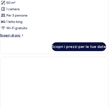
50 m²
foto
per
1 camera
Suite
Per 3 persone
(Sundeck)
1 letto king
Wi-Fi gratuito
Altri
Scopri di più
dettagli
per
Scopri i prezzi per le tue date
Suite
(Sundeck)