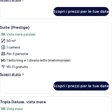
dettagli
per
Scopri i prezzi per le tue date
Tripla
Superior,
vista
Apri
Camera d'hotel moderna con una grande
5
giardino
Suite (Prestige)
tutte
Vista mare parziale
le
50 m²
foto
per
1 camera
Suite
Per 3 persone
(Prestige)
1 letto king e 1 divano letto (matrimoniale)
Wi-Fi gratuito
Altri
Scopri di più
dettagli
per
Scopri i prezzi per le tue date
Suite
(Prestige)
Apri
Una camera d'albergo moderna con un 
5
Tripla Deluxe, vista mare
tutte
Vista mare
le