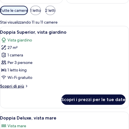
Filtri
Tutte le camere
1 letto
2 letti
disponibili
per
Stai visualizzando 11 su 11 camere
le
Apri
Una moderna camera d'albergo con un l
5
Doppia Superior, vista giardino
camere
tutte
Vista giardino
le
27 m²
foto
per
1 camera
Doppia
Per 3 persone
Superior,
1 letto king
vista
Wi-Fi gratuito
giardino
Altri
Scopri di più
dettagli
per
Scopri i prezzi per le tue date
Doppia
Superior,
vista
Apri
Una camera d'albergo moderna con un 
5
giardino
Doppia Deluxe, vista mare
tutte
Vista mare
le