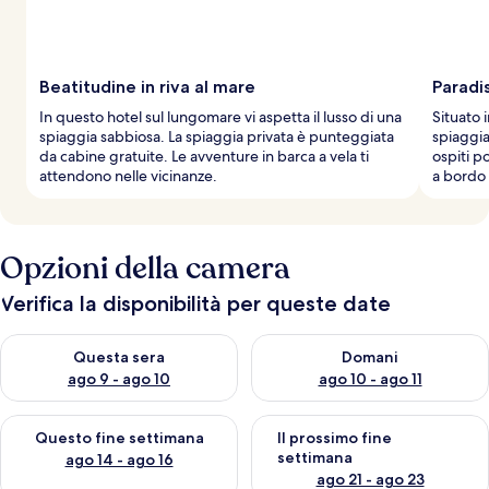
v
i
a
g
g
Beatitudine in riva al mare
Paradi
i
In questo hotel sul lungomare vi aspetta il lusso di una
Situato 
a
spiaggia sabbiosa. La spiaggia privata è punteggiata
spiaggia 
t
da cabine gratuite. Le avventure in barca a vela ti
ospiti po
o
attendono nelle vicinanze.
a bordo 
r
i
Opzioni della camera
Verifica la disponibilità per queste date
Verifica la disponibilità per questa sera, ago 9 - ago 10
Verifica la disponibilità per d
Questa sera
Domani
ago 9 - ago 10
ago 10 - ago 11
Verifica la disponibilità per questo fine settimana, ago 14 - ag
Verifica la disponibilità per i
Questo fine settimana
Il prossimo fine
settimana
ago 14 - ago 16
ago 21 - ago 23