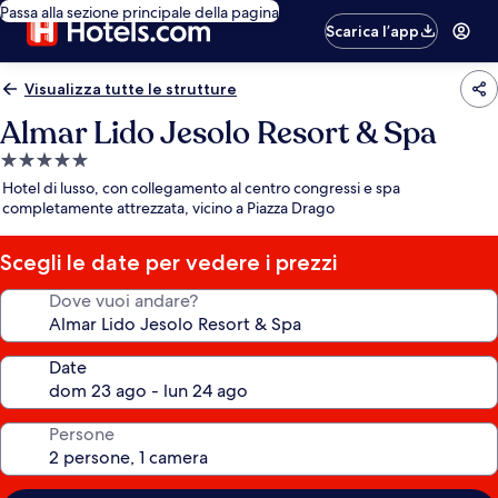
Passa alla sezione principale della pagina
Scarica l’app
Visualizza tutte le strutture
Almar Lido Jesolo Resort & Spa
Struttura
a
Hotel di lusso, con collegamento al centro congressi e spa
5.0
completamente attrezzata, vicino a Piazza Drago
stelle
Scegli le date per vedere i prezzi
Dove vuoi andare?
Date
Persone