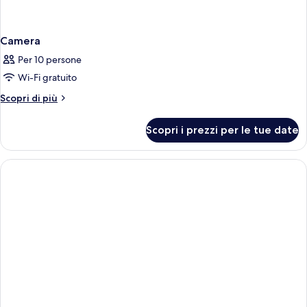
Camera
Per 10 persone
Wi-Fi gratuito
Altri
Scopri di più
dettagli
per
Scopri i prezzi per le tue date
Camera