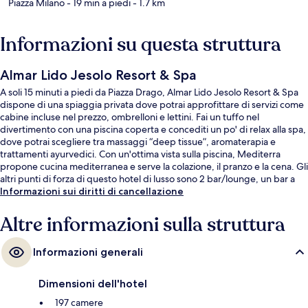
Piazza Milano
- 19 min a piedi
- 1.7 km
Informazioni su questa struttura
Almar Lido Jesolo Resort & Spa
A soli 15 minuti a piedi da Piazza Drago, Almar Lido Jesolo Resort & Spa
dispone di una spiaggia privata dove potrai approfittare di servizi come
cabine incluse nel prezzo, ombrelloni e lettini. Fai un tuffo nel
divertimento con una piscina coperta e concediti un po' di relax alla spa,
dove potrai scegliere tra massaggi “deep tissue”, aromaterapia e
trattamenti ayurvedici. Con un'ottima vista sulla piscina, Mediterra
propone cucina mediterranea e serve la colazione, il pranzo e la cena. Gli
altri punti di forza di questo hotel di lusso sono 2 bar/lounge, un bar a
bordo piscina e un centro fitness. Altri viaggiatori apprezzano il
Informazioni sui diritti di cancellazione
personale gentile della struttura.
Altre informazioni sulla struttura
Informazioni generali
Dimensioni dell'hotel
197 camere