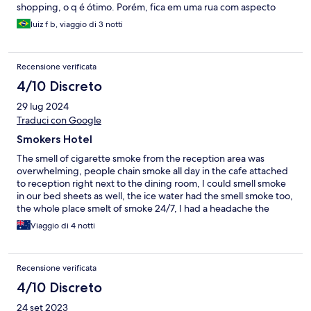
shopping, o q é ótimo. Porém, fica em uma rua com aspecto
decadente que passa sensação de insegurança. Mas, após a
luiz f b, viaggio di 3 notti
primeira impressão, percebi q a cidade toda é assim mesmo. No
geral , o hotel é recomendável. Voltaria a me hospedar nele se
voltar a Split.
Recensione verificata
4/10 Discreto
29 lug 2024
Traduci con Google
Smokers Hotel
The smell of cigarette smoke from the reception area was
overwhelming, people chain smoke all day in the cafe attached
to reception right next to the dining room, I could smell smoke
in our bed sheets as well, the ice water had the smell smoke too,
the whole place smelt of smoke 24/7, I had a headache the
entire stay from the smoke.
Viaggio di 4 notti
Recensione verificata
4/10 Discreto
24 set 2023