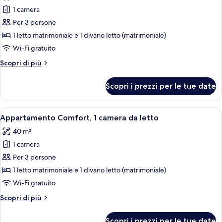
per
1 camera
Appartamento,
Per 3 persone
1
1 letto matrimoniale e 1 divano letto (matrimoniale)
camera
Wi-Fi gratuito
da
Altri
Scopri di più
letto
dettagli
per
Scopri i prezzi per le tue date
Appartamento,
1
camera
Apri
Un soggiorno moderno con un tavolino 
7
da
Appartamento Comfort, 1 camera da letto
tutte
letto
40 m²
le
1 camera
foto
per
Per 3 persone
Appartamento
1 letto matrimoniale e 1 divano letto (matrimoniale)
Comfort,
Wi-Fi gratuito
1
Altri
Scopri di più
camera
dettagli
da
per
Scopri i prezzi per le tue date