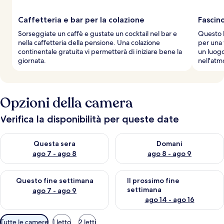
Caffetteria e bar per la colazione
Fascin
Sorseggiate un caffè e gustate un cocktail nel bar e
Questo h
nella caffetteria della pensione. Una colazione
per una v
continentale gratuita vi permetterà di iniziare bene la
un luogo
giornata.
nell'atm
Opzioni della camera
Verifica la disponibilità per queste date
Verifica la disponibilità per questa sera, ago 7 - ago 8
Verifica la disponibilità per d
Questa sera
Domani
ago 7 - ago 8
ago 8 - ago 9
Verifica la disponibilità per questo fine settimana, ago 7 - ago
Verifica la disponibilità per il
Questo fine settimana
Il prossimo fine
settimana
ago 7 - ago 9
ago 14 - ago 16
Filtri
Tutte le camere
1 letto
2 letti