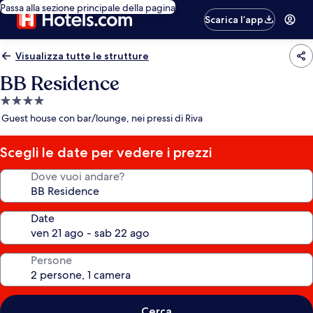
Passa alla sezione principale della pagina
Scarica l’app
Visualizza tutte le strutture
BB Residence
Struttura
a
Guest house con bar/lounge, nei pressi di Riva
4.0
stelle
Scegli le date per vedere i prezzi
Dove vuoi andare?
Date
Persone
Cerca