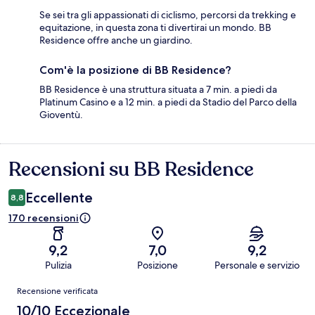
Se sei tra gli appassionati di ciclismo, percorsi da trekking e
equitazione, in questa zona ti divertirai un mondo. BB
Residence offre anche un giardino.
Com'è la posizione di BB Residence?
BB Residence è una struttura situata a 7 min. a piedi da
Platinum Casino e a 12 min. a piedi da Stadio del Parco della
Gioventù.
Recensioni su BB Residence
Recensioni
Eccellente
8,8
170 recensioni
9,2
7,0
9,2
Pulizia
Posizione
Personale e servizio
Recensioni
Recensione verificata
10/10 Eccezionale