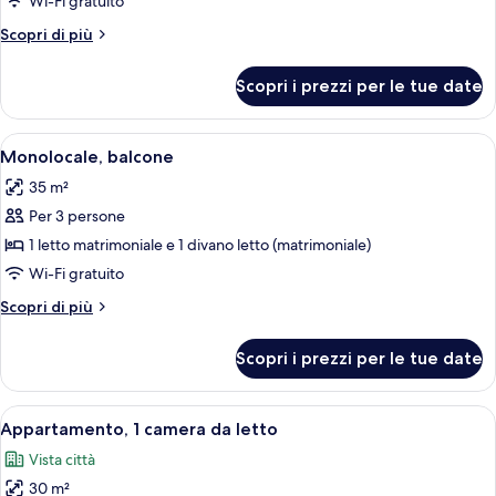
Wi-Fi gratuito
doppia
Altri
Scopri di più
dettagli
per
Scopri i prezzi per le tue date
Camera
doppia
Apri
Camera d'albergo con tavolo da pranzo
6
Monolocale, balcone
tutte
35 m²
le
Per 3 persone
foto
per
1 letto matrimoniale e 1 divano letto (matrimoniale)
Monolocale,
Wi-Fi gratuito
balcone
Altri
Scopri di più
dettagli
per
Scopri i prezzi per le tue date
Monolocale,
balcone
Apri
Un soggiorno moderno con divano, tavo
6
Appartamento, 1 camera da letto
tutte
Vista città
le
30 m²
foto