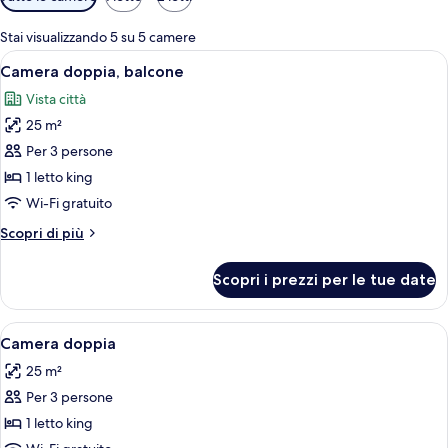
disponibili
per
Stai visualizzando 5 su 5 camere
le
Apri
Una camera d'albergo con un letto, un
6
Camera doppia, balcone
camere
tutte
Vista città
le
25 m²
foto
per
Per 3 persone
Camera
1 letto king
doppia,
Wi-Fi gratuito
balcone
Altri
Scopri di più
dettagli
per
Scopri i prezzi per le tue date
Camera
doppia,
balcone
Apri
Camera d'albergo con un letto grande,
5
Camera doppia
tutte
25 m²
le
Per 3 persone
foto
per
1 letto king
Camera