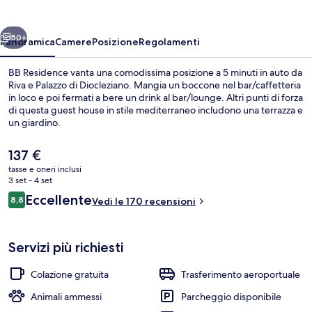
ietro
Avanti
50+
Panoramica
Camere
Posizione
Regolamenti
BB Residence vanta una comodissima posizione a 5 minuti in auto da
Riva e Palazzo di Diocleziano. Mangia un boccone nel bar/caffetteria
in loco e poi fermati a bere un drink al bar/lounge. Altri punti di forza
di questa guest house in stile mediterraneo includono una terrazza e
un giardino.
Il
137 €
prezzo
tasse e oneri inclusi
attuale
3 set - 4 set
Servizio caffè
è
Recensioni
Eccellente
8,8
Vedi le 170 recensioni
137 €
8,8 su 10
Servizi più richiesti
Colazione gratuita
Trasferimento aeroportuale
Animali ammessi
Parcheggio disponibile