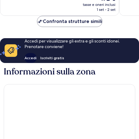
prezzo
recensioni
tasse e oneri inclusi
attuale
1 set - 2 set
è
172 €
Confronta strutture simili
Accedi per visualizzare gli extra e gli sconti idonei.
Prenotare conviene!
Accedi
Iscriviti gratis
Informazioni sulla zona