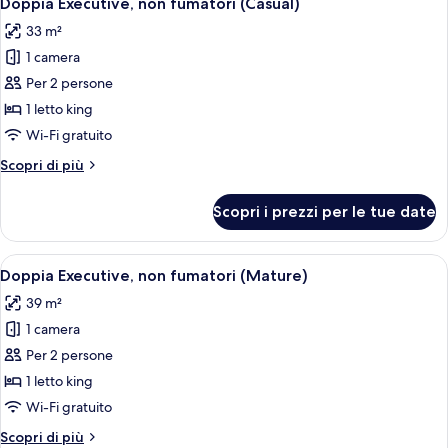
Doppia Executive, non fumatori (Casual)
tutte
(Studio)
33 m²
le
1 camera
foto
per
Per 2 persone
Doppia
1 letto king
Executive,
Wi-Fi gratuito
non
Altri
Scopri di più
fumatori
dettagli
(Casual)
per
Scopri i prezzi per le tue date
Doppia
Executive,
non
Apri
Una moderna camera d'albergo con un 
6
fumatori
Doppia Executive, non fumatori (Mature)
tutte
(Casual)
39 m²
le
1 camera
foto
per
Per 2 persone
Doppia
1 letto king
Executive,
Wi-Fi gratuito
non
Altri
Scopri di più