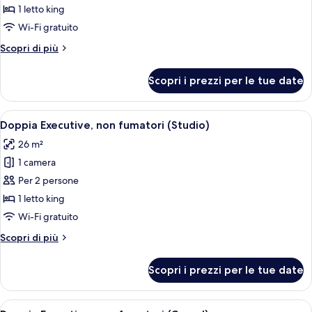
fumatori
per
1 letto king
(with
Doppia
Loft,
Wi-Fi gratuito
12th
Deluxe,
Altri
Scopri di più
Floor)
non
dettagli
fumatori
per
Scopri i prezzi per le tue date
Doppia
(with
Deluxe,
Loft,
non
Apri
Una camera d'albergo moderna con diva
12th
4
fumatori
Doppia Executive, non fumatori (Studio)
tutte
(with
Floor)
26 m²
Loft,
le
12th
1 camera
foto
Floor)
per
Per 2 persone
Doppia
1 letto king
Executive,
Wi-Fi gratuito
non
Altri
Scopri di più
fumatori
dettagli
(Studio)
per
Scopri i prezzi per le tue date
Doppia
Executive,
non
Apri
Una camera d'albergo con un letto gr
4
fumatori