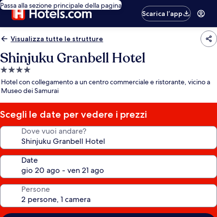
Passa alla sezione principale della pagina
Scarica l’app
Visualizza tutte le strutture
Shinjuku Granbell Hotel
Struttura
a
Hotel con collegamento a un centro commerciale e ristorante, vicino a
4.0
Museo dei Samurai
stelle
Scegli le date per vedere i prezzi
Dove vuoi andare?
Date
Persone