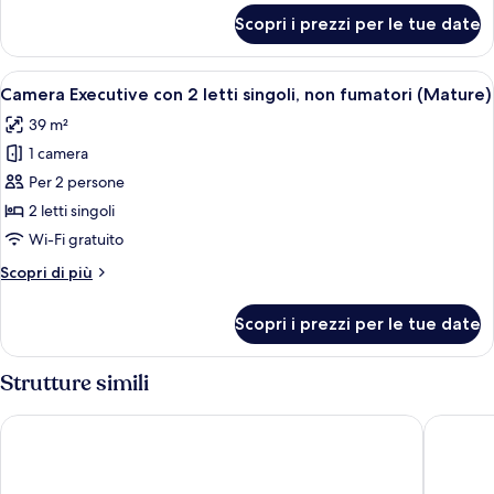
fumatori
per
Scopri i prezzi per le tue date
Doppia
(Mature)
Executive,
non
Apri
Camera d'albergo con due letti, una s
1
fumatori
Camera Executive con 2 letti singoli, non fumatori (Mature)
tutte
(Mature)
39 m²
le
1 camera
foto
per
Per 2 persone
Camera
2 letti singoli
Executive
Wi-Fi gratuito
con
Altri
Scopri di più
2
dettagli
letti
per
Scopri i prezzi per le tue date
Camera
singoli,
Executive
non
con
Strutture simili
fumatori
2
(Mature)
letti
Hotel Gracery Shinjuku
THE KNO
singoli,
non
fumatori
(Mature)