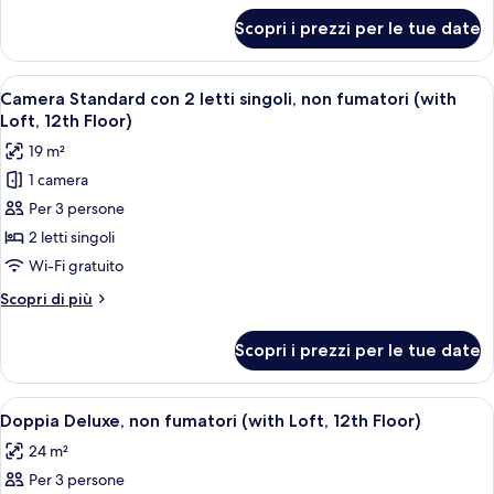
(with
per
Scopri i prezzi per le tue date
Doppia
Loft,
Superior,
12th
non
Apri
Una camera d'albergo con due letti, una
Floor)
4
fumatori
Camera Standard con 2 letti singoli, non fumatori (with
tutte
(with
Loft, 12th Floor)
Loft,
le
19 m²
12th
foto
Floor)
1 camera
per
Per 3 persone
Camera
Standard
2 letti singoli
con
Wi-Fi gratuito
2
Altri
Scopri di più
letti
dettagli
singoli,
per
Scopri i prezzi per le tue date
Camera
non
Standard
fumatori
con
Apri
Una camera d'hotel con un letto, una te
(with
3
2
Doppia Deluxe, non fumatori (with Loft, 12th Floor)
tutte
letti
Loft,
24 m²
singoli,
le
12th
non
Per 3 persone
foto
Floor)