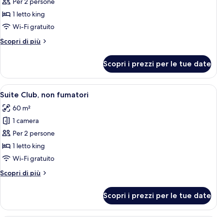
per
Per 2 persone
Doppia
1 letto king
Executive,
Wi-Fi gratuito
non
Altri
Scopri di più
fumatori,
dettagli
cucina
per
Scopri i prezzi per le tue date
Doppia
(Mature)
Executive,
non
Apri
Una camera d'albergo moderna con bagn
5
fumatori,
Suite Club, non fumatori
tutte
cucina
60 m²
(Mature)
le
1 camera
foto
per
Per 2 persone
Suite
1 letto king
Club,
Wi-Fi gratuito
non
Altri
Scopri di più
fumatori
dettagli
per
Scopri i prezzi per le tue date
Suite
Club,
non