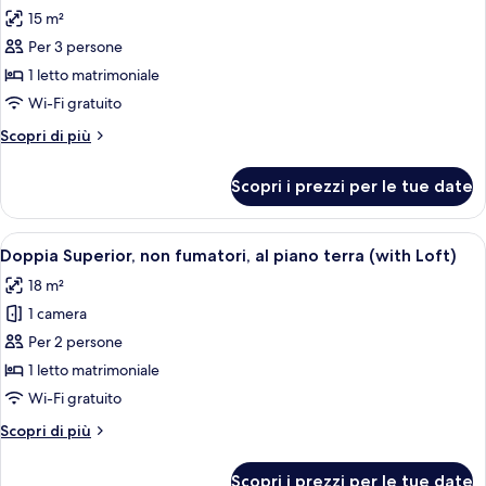
tutte
letti
15 m²
singoli,
le
non
Per 3 persone
foto
fumatori
per
1 letto matrimoniale
(Hollywood)
Doppia
Wi-Fi gratuito
Standard,
Altri
Scopri di più
non
dettagli
fumatori,
per
Scopri i prezzi per le tue date
Doppia
al
Standard,
piano
non
Apri
Una camera da letto compatta con un le
terra
5
fumatori,
Doppia Superior, non fumatori, al piano terra (with Loft)
tutte
al
(with
18 m²
piano
le
Loft)
terra
1 camera
foto
(with
per
Per 2 persone
Loft)
Doppia
1 letto matrimoniale
Superior,
Wi-Fi gratuito
non
Altri
Scopri di più
fumatori,
dettagli
al
per
Scopri i prezzi per le tue date