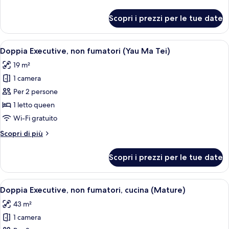
fumatori
dettagli
(Mature)
per
Scopri i prezzi per le tue date
Doppia
Executive,
non
Apri
Una camera d'albergo con un grande let
3
fumatori
Doppia Executive, non fumatori (Yau Ma Tei)
tutte
(Mature)
19 m²
le
1 camera
foto
per
Per 2 persone
Doppia
1 letto queen
Executive,
Wi-Fi gratuito
non
Altri
Scopri di più
fumatori
dettagli
(Yau
per
Scopri i prezzi per le tue date
Doppia
Ma
Executive,
Tei)
non
Apri
Una moderna camera d'albergo con un 
5
fumatori
Doppia Executive, non fumatori, cucina (Mature)
tutte
(Yau
43 m²
Ma
le
Tei)
1 camera
foto