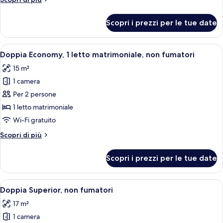
fumatori
dettagli
per
Scopri i prezzi per le tue date
Singola
Economy,
non
Apri
Una moderna camera d'hotel con un lett
4
fumatori
Doppia Economy, 1 letto matrimoniale, non fumatori
tutte
15 m²
le
1 camera
foto
per
Per 2 persone
Doppia
1 letto matrimoniale
Economy,
Wi-Fi gratuito
1
Altri
Scopri di più
letto
dettagli
matrimoniale,
per
Scopri i prezzi per le tue date
Doppia
non
Economy,
fumatori
1
Apri
Una camera d'albergo con un letto, una 
6
letto
Doppia Superior, non fumatori
tutte
matrimoniale,
17 m²
non
le
fumatori
1 camera
foto