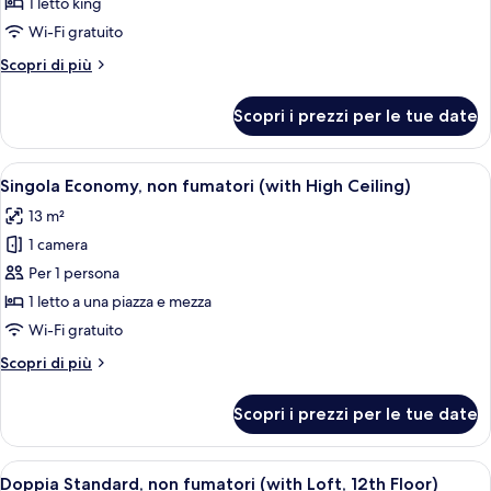
1 letto king
Doppia
piano
terra
Deluxe,
Wi-Fi gratuito
(with
non
Altri
Scopri di più
Loft)
fumatori,
dettagli
per
al
Scopri i prezzi per le tue date
Doppia
piano
Deluxe,
terra
non
Apri
Un letto rifatto con lenzuola bianche
3
(with
fumatori,
Singola Economy, non fumatori (with High Ceiling)
tutte
al
Loft
13 m²
piano
le
and
terra
1 camera
foto
Terrace)
(with
per
Per 1 persona
Loft
Singola
and
1 letto a una piazza e mezza
Terrace)
Economy,
Wi-Fi gratuito
non
Altri
Scopri di più
fumatori
dettagli
(with
per
Scopri i prezzi per le tue date
Singola
High
Economy,
Ceiling)
non
Apri
Una camera d'albergo con un letto, un 
4
fumatori
Doppia Standard, non fumatori (with Loft, 12th Floor)