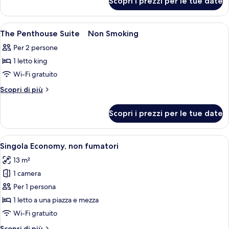
Scopri i prezzi per le tue date
Standard
Room
Hollywood
Non
Twin
Apri
Una camera d'albergo moderna con un'am
5
Smoking
Room
The Penthouse Suite Non Smoking
tutte
Non
Per 2 persone
Smoking
le
1 letto king
foto
per
Wi-Fi gratuito
The
Altri
Scopri di più
Penthouse
dettagli
per
Suite
Scopri i prezzi per le tue date
The
Non
Penthouse
Smoking
Suite
Apri
Una camera d'albergo con un letto, una 
3
Non
Singola Economy, non fumatori
tutte
Smoking
13 m²
le
1 camera
foto
per
Per 1 persona
Singola
1 letto a una piazza e mezza
Economy,
Wi-Fi gratuito
non
Altri
Scopri di più