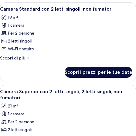
non
Apri
Camera d'albergo con due letti grandi, 
3
fumatori
Camera Standard con 2 letti singoli, non fumatori
tutte
19 m²
le
1 camera
foto
per
Per 2 persone
Camera
2 letti singoli
Standard
Wi-Fi gratuito
con
Altri
Scopri di più
2
dettagli
letti
per
Scopri i prezzi per le tue date
Camera
singoli,
Standard
non
con
Apri
Camera d'albergo con due letti, un'amp
fumatori
5
2
Camera Superior con 2 letti singoli, 2 letti singoli, non
tutte
letti
fumatori
singoli,
le
21 m²
non
foto
fumatori
1 camera
per
Per 2 persone
Camera
Superior
2 letti singoli