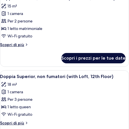
tutte
(with
15 m²
High
le
Ceiling)
1 camera
foto
per
Per 2 persone
Doppia
1 letto matrimoniale
Standard,
Wi-Fi gratuito
non
Altri
Scopri di più
fumatori
dettagli
(with
per
Scopri i prezzi per le tue date
Doppia
Loft,
Standard,
12th
non
Apri
Un letto a castello con struttura in le
Floor)
2
fumatori
Doppia Superior, non fumatori (with Loft, 12th Floor)
tutte
(with
18 m²
Loft,
le
12th
1 camera
foto
Floor)
per
Per 3 persone
Doppia
1 letto queen
Superior,
Wi-Fi gratuito
non
Altri
Scopri di più
fumatori
dettagli