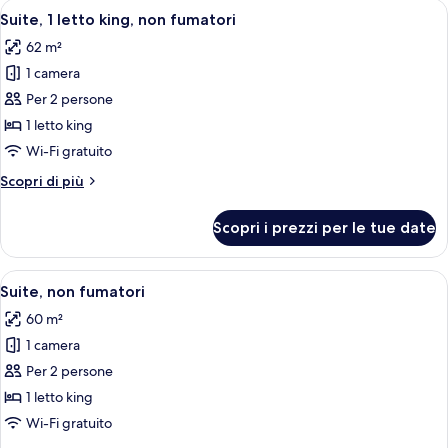
Apri
Una camera d'albergo moderna con un le
5
fumatori
Suite, 1 letto king, non fumatori
tutte
62 m²
le
1 camera
foto
per
Per 2 persone
Suite,
1 letto king
1
Wi-Fi gratuito
letto
Altri
Scopri di più
king,
dettagli
non
per
Scopri i prezzi per le tue date
Suite,
fumatori
1
letto
Apri
Camera moderna con vista sulla città,
3
king,
Suite, non fumatori
tutte
non
60 m²
fumatori
le
1 camera
foto
per
Per 2 persone
Suite,
1 letto king
non
Wi-Fi gratuito
fumatori