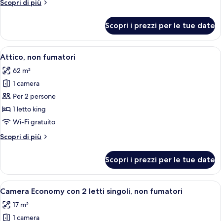
Altri
Scopri di più
dettagli
per
Scopri i prezzi per le tue date
Suite,
non
fumatori
Apri
Un soggiorno moderno con una grande 
5
Attico, non fumatori
tutte
62 m²
le
1 camera
foto
per
Per 2 persone
Attico,
1 letto king
non
Wi-Fi gratuito
fumatori
Altri
Scopri di più
dettagli
per
Scopri i prezzi per le tue date
Attico,
non
fumatori
Apri
Camera d'albergo compatta con due lett
3
Camera Economy con 2 letti singoli, non fumatori
tutte
17 m²
le
1 camera
foto