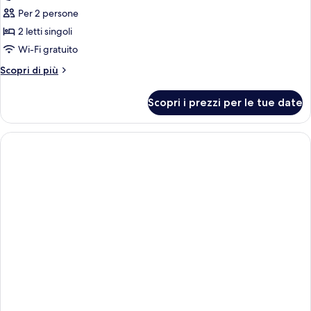
per
Per 2 persone
Camera
2 letti singoli
Economy
Wi-Fi gratuito
con
Altri
Scopri di più
2
dettagli
letti
per
Scopri i prezzi per le tue date
Camera
singoli,
Economy
non
con
fumatori
2
letti
singoli,
non
fumatori