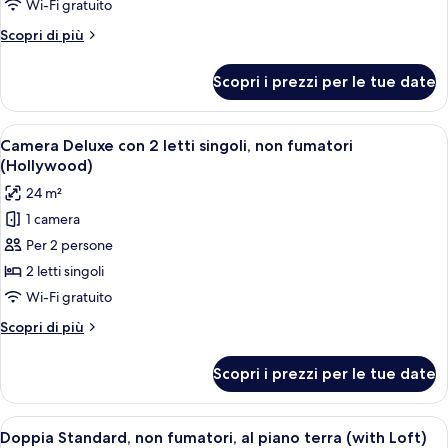
con
Wi-Fi gratuito
2
Altri
Scopri di più
letti
dettagli
singoli,
per
Scopri i prezzi per le tue date
Camera
2
Superior
letti
con
Apri
Camera d'albergo moderna con un letto 
singoli,
3
2
Camera Deluxe con 2 letti singoli, non fumatori
tutte
letti
non
(Hollywood)
singoli,
le
fumatori
24 m²
2
foto
letti
1 camera
per
singoli,
Per 2 persone
Camera
non
fumatori
Deluxe
2 letti singoli
con
Wi-Fi gratuito
2
Altri
Scopri di più
letti
dettagli
singoli,
per
Scopri i prezzi per le tue date
Camera
non
Deluxe
fumatori
con
Apri
Una moderna camera d'albergo con un l
(Hollywood)
4
2
Doppia Standard, non fumatori, al piano terra (with Loft)