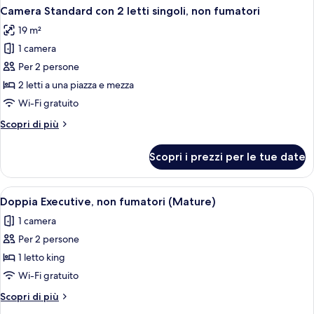
Camera Standard con 2 letti singoli, non fumatori
19 m²
1 camera
Per 2 persone
2 letti a una piazza e mezza
Wi-Fi gratuito
Altri
Scopri di più
dettagli
per
Scopri i prezzi per le tue date
Camera
Standard
con
Apri
Una camera d'albergo con un letto grand
1
2
Doppia Executive, non fumatori (Mature)
tutte
letti
1 camera
singoli,
le
non
Per 2 persone
foto
fumatori
per
1 letto king
Doppia
Wi-Fi gratuito
Executive,
Altri
Scopri di più
non
dettagli