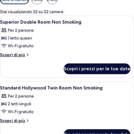
disponibili
per
Stai visualizzando 32 su 32 camere
le
Apri
Biancheria da letto di alta qualità, cop
3
Superior Double Room Non Smoking
camere
tutte
Per 2 persone
le
1 letto queen
foto
per
Wi-Fi gratuito
Superior
Altri
Scopri di più
Double
dettagli
per
Room
Scopri i prezzi per le tue date
Superior
Non
Double
Smoking
Room
Apri
Camera d'albergo con due letti, una scri
3
Non
Standard Hollywood Twin Room Non Smoking
tutte
Smoking
Per 2 persone
le
2 letti singoli
foto
per
Wi-Fi gratuito
Standard
Altri
Scopri di più
Hollywood
dettagli
per
Twin