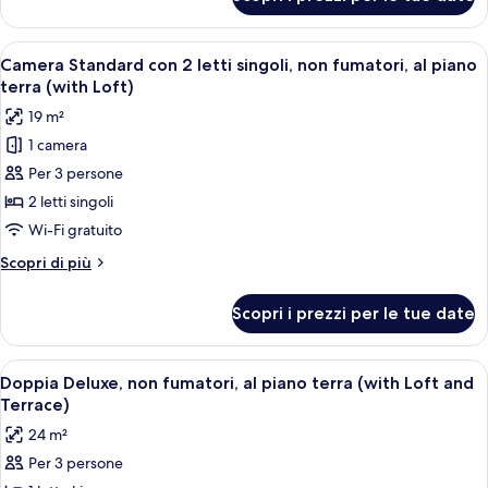
Doppia
piano
Superior,
terra
non
Apri
Una camera d'albergo moderna con due 
(with
4
fumatori,
Camera Standard con 2 letti singoli, non fumatori, al piano
tutte
Loft)
al
terra (with Loft)
piano
le
19 m²
terra
foto
(with
1 camera
per
Loft)
Per 3 persone
Camera
Standard
2 letti singoli
con
Wi-Fi gratuito
2
Altri
Scopri di più
letti
dettagli
singoli,
per
Scopri i prezzi per le tue date
Camera
non
Standard
fumatori,
con
Apri
Una moderna camera d'albergo con un l
al
6
2
Doppia Deluxe, non fumatori, al piano terra (with Loft and
tutte
letti
piano
Terrace)
singoli,
le
terra
24 m²
non
foto
(with
fumatori,
Per 3 persone
per
Loft)
al