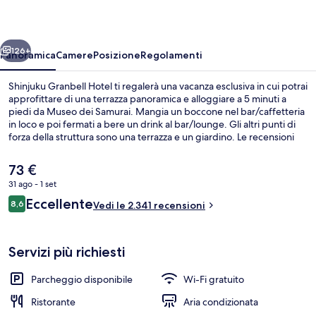
ietro
Avanti
126+
Panoramica
Camere
Posizione
Regolamenti
Shinjuku Granbell Hotel ti regalerà una vacanza esclusiva in cui potrai
approfittare di una terrazza panoramica e alloggiare a 5 minuti a
piedi da Museo dei Samurai. Mangia un boccone nel bar/caffetteria
in loco e poi fermati a bere un drink al bar/lounge. Gli altri punti di
forza della struttura sono una terrazza e un giardino. Le recensioni
dei viaggiatori menzionano il personale gentile e la colazione. La
struttura è una comoda base per spostarsi con i mezzi pubblici:
Il
73 €
Stazione di Higashi-Shinjuku si trova a 4 min a piedi e Stazione di
prezzo
31 ago - 1 set
Shinjuku-sanchōme a 5.
attuale
Recensioni
Eccellente
Suite, 1 letto king, non fumatori | Bian
8,6
è
Vedi le 2.341 recensioni
8,6 su 10
73 €
Servizi più richiesti
Parcheggio disponibile
Wi-Fi gratuito
Ristorante
Aria condizionata