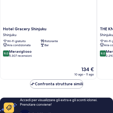
Hotel
THE
Hotel Gracery Shinjuku
THE K
Gracery
KNOT
Shinjuku
Shinjuk
Shinjuku
TOKYO
Wi-Fi gratuito
Ristorante
Wi-Fi 
Shinjuku
Shinjuku
Aria condizionata
Bar
Aria c
Shinjuku
9.0
9.0
Meraviglioso
Mer
9,0
9,0
su
su
5.307 recensioni
2.29
10,
10,
Meraviglioso,
Meravigl
Il
134 €
5.307
2.293
prezzo
recensioni
recensio
10 ago - 11 ago
attuale
è
Confronta strutture simili
134 €
Accedi per visualizzare gli extra e gli sconti idonei.
Prenotare conviene!