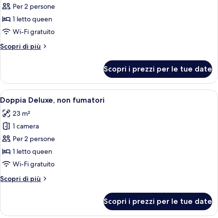
per
Per 2 persone
Doppia
1 letto queen
Superior,
Wi-Fi gratuito
non
Altri
Scopri di più
fumatori
dettagli
per
Scopri i prezzi per le tue date
Doppia
Superior,
non
Apri
Camera d'albergo con un letto, una scri
4
fumatori
Doppia Deluxe, non fumatori
tutte
23 m²
le
1 camera
foto
per
Per 2 persone
Doppia
1 letto queen
Deluxe,
Wi-Fi gratuito
non
Altri
Scopri di più
fumatori
dettagli
per
Scopri i prezzi per le tue date
Doppia
Deluxe,