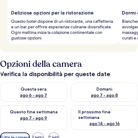
Deliziose opzioni per la ristorazione
Dormi 
Questo hotel dispone di un ristorante, una caffetteria
Biancher
e un bar per offrire esperienze culinarie diversificate.
avvolger
Ogni mattina inizia la colazione continentale con
massaggi
gustose opzioni.
curati e
Opzioni della camera
Verifica la disponibilità per queste date
Verifica la disponibilità per questa sera, ago 6 - ago 7
Verifica la disponibilità per d
Questa sera
Domani
ago 6 - ago 7
ago 7 - ago 8
Verifica la disponibilità per questo fine settimana, ago 7 - ago
Verifica la disponibilità per il
Questo fine settimana
Il prossimo fine
settimana
ago 7 - ago 9
ago 14 - ago 16
Filtri
Tutte le camere
1 letto
2 letti