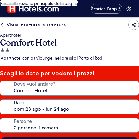
Passa alla sezione principale della pagina
Scarica l’app
Visualizza tutte le strutture
Aparthotel
Comfort Hotel
Struttura
a
Aparthotel con bar/lounge, nei pressi di Porto di Rodi
2.0
stelle
Scegli le date per vedere i prezzi
Dove vuoi andare?
Date
Persone