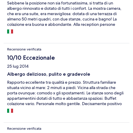
Sebbene la posizione non sia fortunatissima, si tratta di un
albergo rinnovato e dotato di tutti i confort. La mostra camera,
che era una suite, era meravigliosa: dotata di una terrazza di
almeno 50 metri quadri, con due stanze, cucina e bagno! La
colazione era buona e abbondante. Alla reception persone
molto competenti. Da non dimenticare la piscina, doppia, con
Open bar e giochi annessi.
Recensione verificata
10/10 Eccezionale
25 lug 2014
Albergo delizioso, pulito e gradevole
Rapporto eccellente tra qualità e prezzo. Struttura familiare
situata vicino al mare: 2 minuti a piedi. Vicina alla strada che
porta ovunque: comodo x gli spostamenti. Le stanze sono degli
appartamentini dotati di tutto e abbastanza spaziosi. Buffet
colazione vario. Personale molto gentile. Decisamente positivo
Recensione verificata