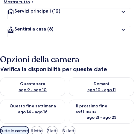
Mostra tutto
Servizi principali
(12)
Sentirsi a casa
(6)
Opzioni della camera
Verifica la disponibilità per queste date
Verifica la disponibilità per questa sera, ago 9 - ago 10
Verifica la disponibilità per d
Questa sera
Domani
ago 9 - ago 10
ago 10 - ago 11
Verifica la disponibilità per questo fine settimana, ago 14 - ag
Verifica la disponibilità per i
Questo fine settimana
Il prossimo fine
settimana
ago 14 - ago 16
ago 21 - ago 23
Filtri
Tutte le camere
1 letto
2 letti
3+ letti