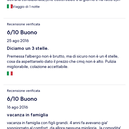
generale non mi posso lamentare ma meriterebbe una
più.La scorsa recensione non era negativa,questa si, non per la
Viaggio di 1 notte
sistemata.pulsanti tapparelle rotti, doccia con il supporto del
camera,ma per l'atteggiamento del proprietario che non accetta
doccino che si mantiene con il fil di ferro e funziona
critiche costruttive, volevo solo dare un consiglio non offendere
male,insomma un po' trascurata... ha delle buone potenzialità
lui invece è stato offensivo.
Recensione verificata
visto il prezzo dovrebbe offrire qualcosa in più e curare un po' di
più le camere...vista la buona posizione e quello che potrebbe
6/10 Buono
offrire...
25 ago 2016
Diciamo un 3 stelle.
Premessa l'albergo non è brutto, ma di sicuro non è un 4 stelle,
cosa da aspettarselo dato il prezzo che cmq non è alto. Pulizia
migliorabile, colazione accettabile.
Recensione verificata
6/10 Buono
16 ago 2016
vacanza in famiglia
vacanza in famiglia con figli grandi. 4 anni fa avevano gia'
soggiornato al comfort. da allora nessuna miglioria . la comodita'