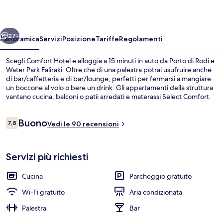
ietro
Avanti
27+
Panoramica
Servizi
Posizione
Tariffe
Regolamenti
Scegli Comfort Hotel e alloggia a 15 minuti in auto da Porto di Rodi e
Water Park Faliraki. Oltre che di una palestra potrai usufruire anche
di bar/caffetteria e di bar/lounge, perfetti per fermarsi a mangiare
un boccone al volo o bere un drink. Gli appartamenti della struttura
vantano cucina, balconi o patii arredati e materassi Select Comfort.
Recensioni
Buono
7,8
Vedi le 90 recensioni
7,8 su 10
Hall
Servizi più richiesti
Cucina
Parcheggio gratuito
Wi-Fi gratuito
Aria condizionata
Palestra
Bar