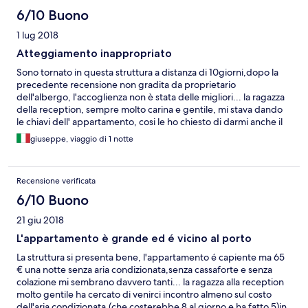
6/10 Buono
1 lug 2018
Atteggiamento inappropriato
Sono tornato in questa struttura a distanza di 10giorni,dopo la
precedente recensione non gradita da proprietario
dell'albergo, l'accoglienza non è stata delle migliori... la ragazza
della reception, sempre molto carina e gentile, mi stava dando
le chiavi dell' appartamento, cosi le ho chiesto di darmi anche il
telecomando dell'aria condizionata, che già sapevo non fosse
giuseppe, viaggio di 1 notte
inclusa.poi le ho chiesto cosa le dovevo in più per l'aria, e come
una molla è intervenuto il proprietario, dicendole per lui gratis,
poi con un tono abbastanza nervoso, dovuto forse alla lettura
Recensione verificata
della mia precedente recensione, ha cominciato a fare polemica,
a mio parere inadeguata,visto che i problemi riscontrati l'altra
6/10 Buono
volta c'erano e non erano frutto della mia immaginazione.
21 giu 2018
Comunque non voglio ripetermi, potete andare a leggerlo
nell'altra recensione...ha detto che se c'era qualcosa che non
L'appartamento è grande ed é vicino al porto
andava nella camera dovevo dirlo con lui e non scriverlo su
La struttura si presenta bene, l'appartamento é capiente ma 65
internet(o una cosa del genere), E ha ricominciato con tono
€ una notte senza aria condizionata,senza cassaforte e senza
abbastanza nervoso, a fare polemica di nuovo, io ci sono rimasto
colazione mi sembrano davvero tanti... la ragazza alla reception
un po' male,ma sono stato zitto e l'ho fatto sfogare, poi ho preso
molto gentile ha cercato di venirci incontro almeno sul costo
la chiave della camera è me ne sono andato su.la camera era
dell'aria condizionata,(che costerebbe 8 al giorno e ha fatto 5)in
leggermente meglio, ma ribadisco che si possano curare di