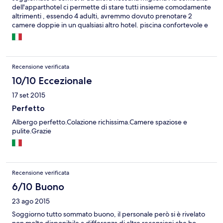
dell'apparthotel ci permette di stare tutti insieme comodamente
altrimenti , essendo 4 adulti, avremmo dovuto prenotare 2
camere doppie in un qualsiasi altro hotel. piscina confortevole e
ottimo wifi in tutto l' hotel . peccano colazione e pulizia appena
sufficienti. zona un po' defiltata dal centro ma
silenziosa,ristoranti e supermarket vicini, parcheggio in strada
ma sempre disponibile. volendo spiaggia a cui si arriva in 5
Recensione verificata
minuti a piedi.
10/10 Eccezionale
17 set 2015
Perfetto
Albergo perfetto.Colazione richissima.Camere spaziose e
pulite.Grazie
Recensione verificata
6/10 Buono
23 ago 2015
Soggiorno tutto sommato buono, il personale però si è rivelato