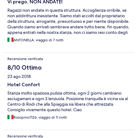
Vi prego, NON ANDATE!
Ragazzi non andate in questa struttura. Accoglienza orribile, se
non addirittura inesistente. Siamo stati accolti dal proprietario
della struttura, arrogante, presuntuoso e per niente disponibile.
Quando siamo arrivati sembrava andare tutto bene, fin quando,
appena entrati nella nostra stanza, non ci siamo resi conto degli
SCARAFAGGI che ci giravano intorno, in 20 mq. Abbiamo
ANTONELLA, viaggio di 7 notti
comunicato subito il nostro disagio al proprietario che già era a
conoscenza del problema e la sua reazione è stata
inimmaginabile. Ci siamo fatti spostare in una stanza al piano di
Recensione verificata
sopra, e ci sono stati chiesti altri soldi, nonostante il problema
non fosse il nostro, soldi che alla fine abbiamo dovuto pagare.
8/10 Ottimo
Abbiamo vissuto lì per 7 giorni, senza mai poter dire la nostra. La
23 ago 2018
pulizia, e le pessime condizioni in cui versano la mobilia e la
cucina sono niente in confronto. La piscina è in totale stato di
Hotel Confort
abbandono, per niente realistiche sono le fotografie. Se può
Stanza molto spaziosa,pulizia ottima, ogni 2 giorni cambiano
servire, la posizione è buona.
asciugamani e ogni 3 lenzuola. Posizione tranquilla è vicina sia al
Centro di Rodi che alla Spiaggia sia libera che attrezzata.
Consiglio vivamente questo hotel. Ciao
Rosopino7126, viaggio di 11 notti
Recensione verificata