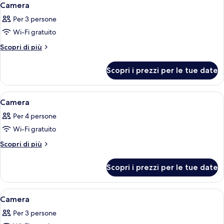
3
Camera
tutte
Per 3 persone
le
Wi-Fi gratuito
foto
per
Altri
Scopri di più
dettagli
Camera
per
Scopri i prezzi per le tue date
Camera
Apri
Camera d'albergo con due letti, una sc
6
Camera
tutte
Per 4 persone
le
Wi-Fi gratuito
foto
per
Altri
Scopri di più
dettagli
Camera
per
Scopri i prezzi per le tue date
Camera
Apri
Una camera d'albergo con un letto, una
6
Camera
tutte
Per 3 persone
le