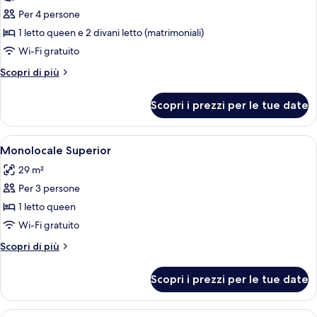
Appartamento,
Per 4 persone
1
1 letto queen e 2 divani letto (matrimoniali)
camera
Wi-Fi gratuito
da
Altri
Scopri di più
letto
dettagli
(for
per
Scopri i prezzi per le tue date
4)
Appartamento,
1
camera
Apri
Una camera d'albergo compatta con ang
4
da
Monolocale Superior
tutte
letto
29 m²
(for
le
4)
Per 3 persone
foto
per
1 letto queen
Monolocale
Wi-Fi gratuito
Superior
Altri
Scopri di più
dettagli
per
Scopri i prezzi per le tue date
Monolocale
Superior
Apri
Una camera d'albergo con un letto, un