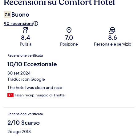
Recensioni su Comfort Hotel
Recensioni
Buono
7,8
90 recensioni
8,4
7,0
8,6
Pulizia
Posizione
Personale e servizio
Recensioni
Recensione verificata
10/10 Eccezionale
30 set 2024
Traduci con Google
The hotel was clean and nice
Hasan recep, viaggio di 1 notte
Recensione verificata
2/10 Scarso
26 ago 2018