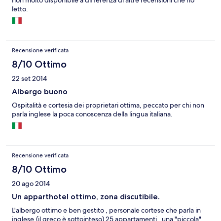
non molto disponibile a differenza di altre recensioni che ho
letto.
Recensione verificata
8/10 Ottimo
22 set 2014
Albergo buono
Ospitalità e cortesia dei proprietari ottima, peccato per chi non
parla inglese la poca conoscenza della lingua italiana.
Recensione verificata
8/10 Ottimo
20 ago 2014
Un apparthotel ottimo, zona discutibile.
L'albergo ottimo e ben gestito , personale cortese che parla in
inglese.(il greco è sottointeso) 25 appartamenti , una "piccola"