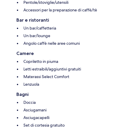
Pentole/stoviglie/utensili
Accessori per la preparazione di caffè/tè
Bar e ristoranti
Un bar/caffetteria
Un bar/lounge
Angolo caffè nelle aree comuni
Camere
Copriletto in piuma
Letti estraibili/aggiuntivi gratuiti
Materassi Select Comfort
Lenzuola
Bagni
Doccia
Asciugamani
Asciugacapelli
Set di cortesia gratuito