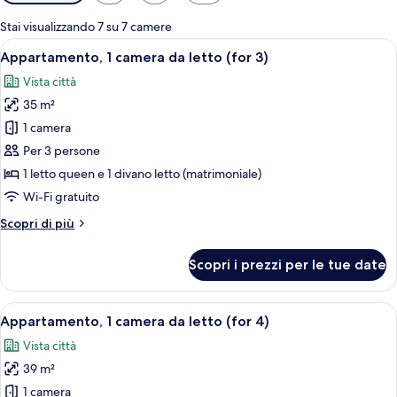
disponibili
per
Stai visualizzando 7 su 7 camere
le
Apri
Una camera d'albergo con un letto, una
3
Appartamento, 1 camera da letto (for 3)
camere
tutte
Vista città
le
35 m²
foto
per
1 camera
Appartamento,
Per 3 persone
1
1 letto queen e 1 divano letto (matrimoniale)
camera
Wi-Fi gratuito
da
Altri
Scopri di più
letto
dettagli
(for
per
Scopri i prezzi per le tue date
3)
Appartamento,
1
camera
Apri
Appartamento, 1 camera da letto (for 4
7
da
Appartamento, 1 camera da letto (for 4)
tutte
letto
Vista città
(for
le
3)
39 m²
foto
per
1 camera