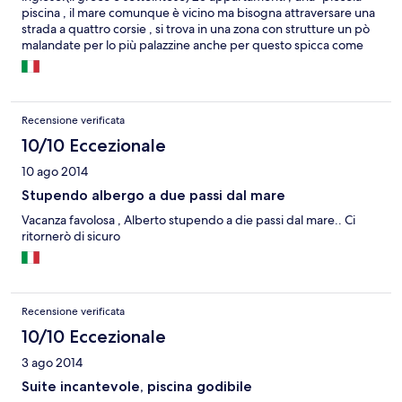
piscina , il mare comunque è vicino ma bisogna attraversare una
strada a quattro corsie , si trova in una zona con strutture un pò
malandate per lo più palazzine anche per questo spicca come
una mosca bianca . Minimarket e ristoranti in zona possono
tornare utili . A circa 15/20 minuti di camminata c'è la città di Rodi
, la parte vecchia tra la mura da visitare di giorno e vivere di
notte e la parte nuova che va verso il mare con spiagge sia libere
Recensione verificata
che attrezzate . Per foruna a 25 metri dall' albergo c'è la fermata
del bus n°6 che vi porterà a destinazione senza problemi ,
10/10 Eccezionale
scendete al capolinea ovvero il porto e da li cominciate . Direi
10 ago 2014
che affittare un mezzo è necessario per essere liberi e poter
visitare l'isola . Nel periodo trascorso da noi nel' appartamento
Stupendo albergo a due passi dal mare
(05.08-19.08) non abbiamo avuto problemi , pulizie e cambio
Vacanza favolosa , Alberto stupendo a die passi dal mare.. Ci
asciugamani a richiesta anche tutti i giorni , per la colazione
ritornerò di sicuro
compresa nel pacchetto c'è una saletta sopra la hall dove i pochi
tavoli sono un p'ò troppo vicini ma trovando il mometo giusto ci
si sta . In conclusione tutto è stato molto soddisfacente .
Recensione verificata
10/10 Eccezionale
3 ago 2014
Suite incantevole, piscina godibile