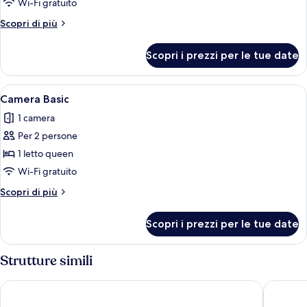
Wi-Fi gratuito
foto
per
Altri
Scopri di più
dettagli
Camera
per
Scopri i prezzi per le tue date
Camera
Apri
Una camera d'albergo moderna con an
2
Camera Basic
tutte
1 camera
le
Per 2 persone
foto
per
1 letto queen
Camera
Wi-Fi gratuito
Basic
Altri
Scopri di più
dettagli
per
Scopri i prezzi per le tue date
Camera
Basic
Strutture simili
Royal Apart Hotel
Marnin 