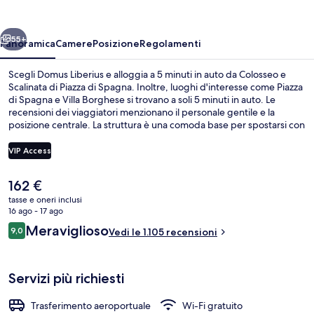
ietro
Avanti
55+
Panoramica
Camere
Posizione
Regolamenti
Scegli Domus Liberius e alloggia a 5 minuti in auto da Colosseo e
Scalinata di Piazza di Spagna. Inoltre, luoghi d'interesse come Piazza
di Spagna e Villa Borghese si trovano a soli 5 minuti in auto. Le
recensioni dei viaggiatori menzionano il personale gentile e la
posizione centrale. La struttura è una comoda base per spostarsi con
i mezzi pubblici: Fermata del tram di via Napoleone III si trova a 4
min a piedi e Fermata del tram di via Farini a 4.
VIP Access
Il
162 €
Vista aerea
prezzo
tasse e oneri inclusi
attuale
16 ago - 17 ago
è
Recensioni
Meraviglioso
9,0
Vedi le 1.105 recensioni
162 €
9,0 su 10
Servizi più richiesti
Trasferimento aeroportuale
Wi-Fi gratuito