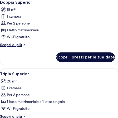
9
Doppia Superior
tutte
18 m²
le
1 camera
foto
per
Per 2 persone
Doppia
1 letto matrimoniale
Superior
Wi-Fi gratuito
Altri
Scopri di più
dettagli
per
Scopri i prezzi per le tue date
Doppia
Superior
Apri
Una camera d'albergo con un letto gran
6
Tripla Superior
tutte
20 m²
le
1 camera
foto
per
Per 3 persone
Tripla
1 letto matrimoniale e 1 letto singolo
Superior
Wi-Fi gratuito
Altri
Scopri di più