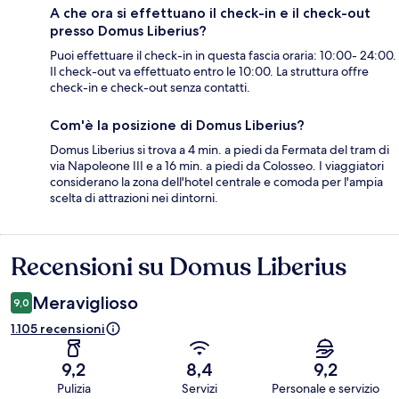
A che ora si effettuano il check-in e il check-out
presso Domus Liberius?
Puoi effettuare il check-in in questa fascia oraria: 10:00- 24:00.
Il check-out va effettuato entro le 10:00. La struttura offre
check-in e check-out senza contatti.
Com'è la posizione di Domus Liberius?
Domus Liberius si trova a 4 min. a piedi da Fermata del tram di
via Napoleone III e a 16 min. a piedi da Colosseo. I viaggiatori
considerano la zona dell'hotel centrale e comoda per l'ampia
scelta di attrazioni nei dintorni.
Recensioni su Domus Liberius
Recensioni
Meraviglioso
9,0
1.105 recensioni
9,2
8,4
9,2
Pulizia
Servizi
Personale e servizio