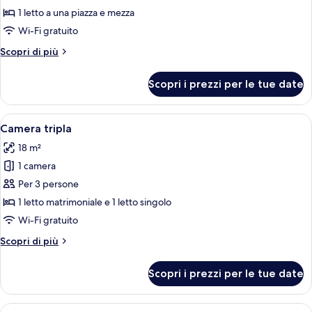
per
1 letto a una piazza e mezza
Doppia
Wi-Fi gratuito
Economy
Altri
Scopri di più
dettagli
per
Scopri i prezzi per le tue date
Doppia
Economy
Apri
Una camera d'albergo con due letti, un
3
Camera tripla
tutte
18 m²
le
1 camera
foto
per
Per 3 persone
Camera
1 letto matrimoniale e 1 letto singolo
tripla
Wi-Fi gratuito
Altri
Scopri di più
dettagli
per
Scopri i prezzi per le tue date
Camera
tripla
Apri
Una camera d'albergo moderna con un 