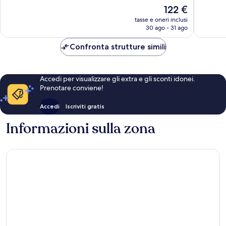
10,
Meravigl
Il
122 €
Meraviglioso,
1.992
prezzo
1.054
tasse e oneri inclusi
recensio
attuale
30 ago - 31 ago
recensioni
è
122 €
Confronta strutture simili
Accedi per visualizzare gli extra e gli sconti idonei.
Prenotare conviene!
Accedi
Iscriviti gratis
Informazioni sulla zona