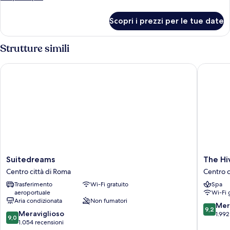
dettagli
per
Scopri i prezzi per le tue date
Tripla
Superior
Strutture simili
Suitedreams
The Hive
Suitedreams
The
Suitedreams
The Hi
Centro
Hive
Centro città di Roma
Centro c
città
Hotel
Trasferimento
Wi-Fi gratuito
Spa
di
Centro
aeroportuale
Wi-Fi 
Roma
città
Aria condizionata
Non fumatori
di
9.2
Mer
9,2
9.0
Meraviglioso
Roma
su
1.992
9,0
su
1.054 recensioni
10,