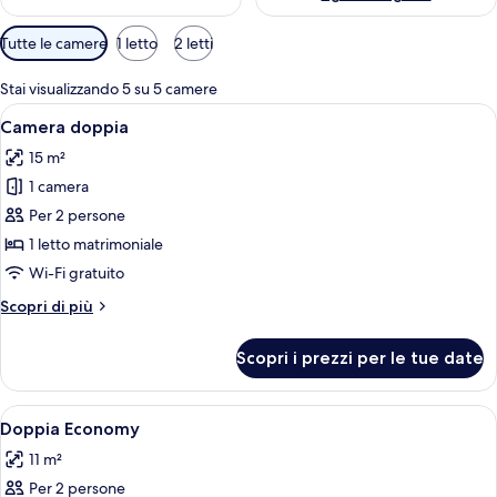
Filtri
Tutte le camere
1 letto
2 letti
disponibili
per
Stai visualizzando 5 su 5 camere
le
Apri
Una camera da letto moderna con un le
6
Camera doppia
camere
tutte
15 m²
le
1 camera
foto
per
Per 2 persone
Camera
1 letto matrimoniale
doppia
Wi-Fi gratuito
Altri
Scopri di più
dettagli
per
Scopri i prezzi per le tue date
Camera
doppia
Apri
Una camera d'albergo moderna con un le
4
Doppia Economy
tutte
11 m²
le
Per 2 persone
foto