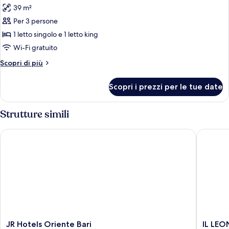
39 m²
le
Per 3 persone
foto
per
1 letto singolo e 1 letto king
maurelli
Wi-Fi gratuito
suite
Altri
Scopri di più
dettagli
per
Scopri i prezzi per le tue date
maurelli
suite
Strutture simili
JR Hotels Oriente Bari
IL LEON
JR
IL
JR Hotels Oriente Bari
IL LEO