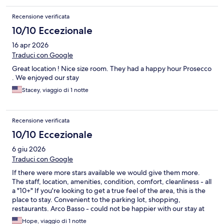
Recensione verificata
10/10 Eccezionale
16 apr 2026
Traduci con Google
Great location ! Nice size room. They had a happy hour Prosecco
. We enjoyed our stay
Stacey, viaggio di 1 notte
Recensione verificata
10/10 Eccezionale
6 giu 2026
Traduci con Google
If there were more stars available we would give them more.
The staff, location, amenities, condition, comfort, cleanliness - all
a "10+" If you're looking to get a true feel of the area, this is the
place to stay. Convenient to the parking lot, shopping,
restaurants. Arco Basso - could not be happier with our stay at
Palazzo Calo and Maurelli. We will tell our friends and we can't
Hope, viaggio di 1 notte