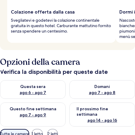
Colazione offerta dalla casa
Dormi 
Svegliatevi e godetevi la colazione continentale
Nascoste
gratuita in questo hotel. Carburante mattutino fornito
biancher
senza spendere un centesimo.
piumoni.
menù se
Opzioni della camera
Verifica la disponibilità per queste date
Verifica la disponibilità per questa sera, ago 6 - ago 7
Verifica la disponibilità per d
Questa sera
Domani
ago 6 - ago 7
ago 7 - ago 8
Verifica la disponibilità per questo fine settimana, ago 7 - ago
Verifica la disponibilità per il
Questo fine settimana
Il prossimo fine
settimana
ago 7 - ago 9
ago 14 - ago 16
Filtri
Tutte le camere
1 letto
2 letti