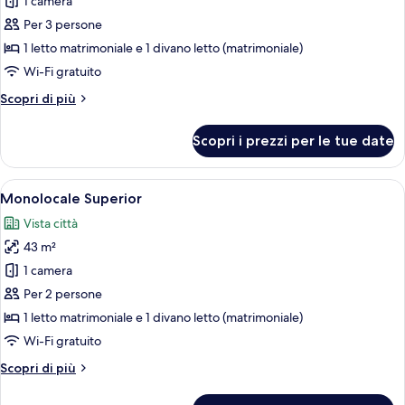
per
1 camera
Monolocale
Per 3 persone
comfort,
1 letto matrimoniale e 1 divano letto (matrimoniale)
1
Wi-Fi gratuito
camera
Altri
Scopri di più
da
dettagli
letto
per
Scopri i prezzi per le tue date
Monolocale
comfort,
1
Apri
Un interno moderno con una zona nott
6
camera
Monolocale Superior
tutte
da
Vista città
letto
le
43 m²
foto
per
1 camera
Monolocale
Per 2 persone
Superior
1 letto matrimoniale e 1 divano letto (matrimoniale)
Wi-Fi gratuito
Altri
Scopri di più
dettagli
per