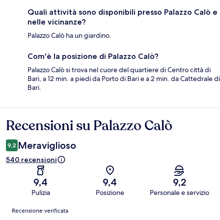
Quali attività sono disponibili presso Palazzo Calò e
nelle vicinanze?
Palazzo Calò ha un giardino.
Com'è la posizione di Palazzo Calò?
Palazzo Calò si trova nel cuore del quartiere di Centro città di
Bari, a 12 min. a piedi da Porto di Bari e a 2 min. da Cattedrale di
Bari.
Recensioni su Palazzo Calò
Recensioni
Meraviglioso
9,2
540 recensioni
9,4
9,4
9,2
Pulizia
Posizione
Personale e servizio
Recensioni
Recensione verificata