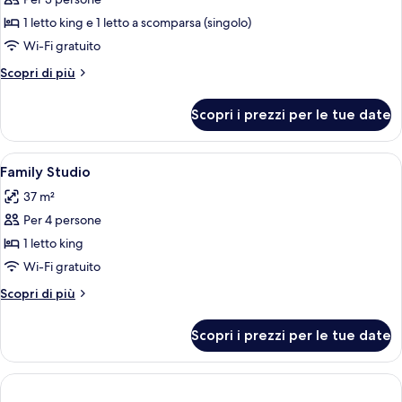
per
Suite
1 letto king e 1 letto a scomparsa (singolo)
Junior
Wi-Fi gratuito
Altri
Scopri di più
dettagli
per
Scopri i prezzi per le tue date
Suite
Junior
Apri
Biancheria da letto di alta qualità, cop
4
Family Studio
tutte
37 m²
le
Per 4 persone
foto
per
1 letto king
Family
Wi-Fi gratuito
Studio
Altri
Scopri di più
dettagli
per
Scopri i prezzi per le tue date
Family
Studio