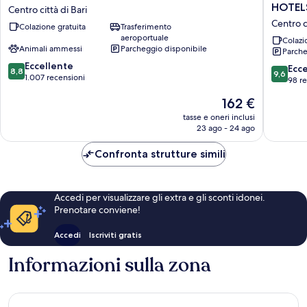
Hotels
LEON
HOTEL
Centro città di Bari
Oriente
D'ORO
Centro ci
Colazione gratuita
Trasferimento
Bari
HOTEL
aeroportuale
Centro
BARI
Colazi
Animali ammessi
Parcheggio disponibile
Parche
città
–
8.8
di
Eccellente
BY
9.6
Ecc
8,8
9,6
su
Bari
1.007 recensioni
FARACE
su
98 r
10,
HOTELS
10,
Il
162 €
Eccellente,
Centro
Eccezion
prezzo
1.007
città
98
tasse e oneri inclusi
attuale
recensioni
di
23 ago - 24 ago
recensio
è
Bari
162 €
Confronta strutture simili
Accedi per visualizzare gli extra e gli sconti idonei.
Prenotare conviene!
Accedi
Iscriviti gratis
Informazioni sulla zona