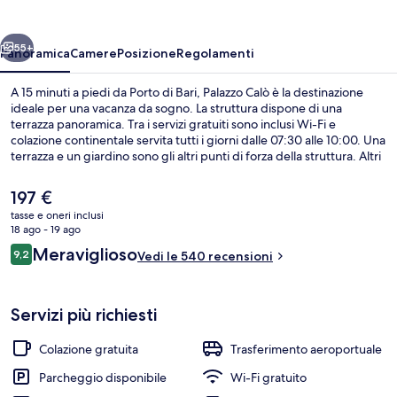
ietro
Avanti
55+
Panoramica
Camere
Posizione
Regolamenti
A 15 minuti a piedi da Porto di Bari, Palazzo Calò è la destinazione
ideale per una vacanza da sogno. La struttura dispone di una
terrazza panoramica. Tra i servizi gratuiti sono inclusi Wi-Fi e
colazione continentale servita tutti i giorni dalle 07:30 alle 10:00. Una
terrazza e un giardino sono gli altri punti di forza della struttura. Altri
viaggiatori apprezzano il personale gentile della struttura.
Il
197 €
prezzo
tasse e oneri inclusi
attuale
18 ago - 19 ago
Vista aerea
è
Recensioni
Meraviglioso
9,2
Vedi le 540 recensioni
197 €
9,2 su 10
Servizi più richiesti
Colazione gratuita
Trasferimento aeroportuale
Parcheggio disponibile
Wi-Fi gratuito