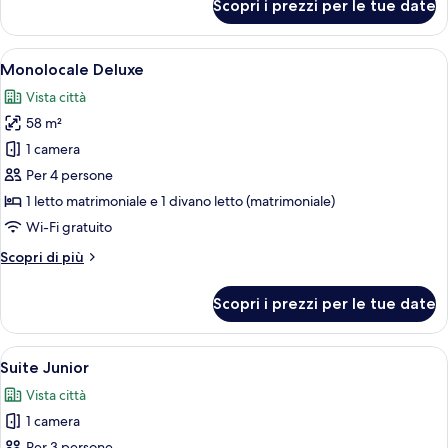
Scopri i prezzi per le tue date
Monolocale
Superior
Apri
Un soggiorno moderno con una parete i
7
Monolocale Deluxe
tutte
Vista città
le
58 m²
foto
per
1 camera
Monolocale
Per 4 persone
Deluxe
1 letto matrimoniale e 1 divano letto (matrimoniale)
Wi-Fi gratuito
Altri
Scopri di più
dettagli
per
Scopri i prezzi per le tue date
Monolocale
Deluxe
Apri
Una camera d'albergo moderna con un 
10
Suite Junior
tutte
Vista città
le
1 camera
foto
Per 3 persone