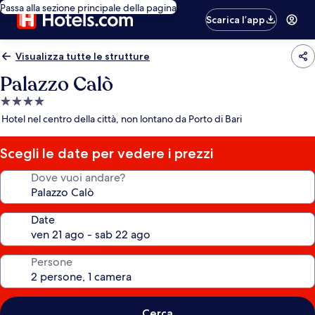
Passa alla sezione principale della pagina
Scarica l’app
Visualizza tutte le strutture
Palazzo Calò
Struttura
a
Hotel nel centro della città, non lontano da Porto di Bari
4.0
stelle
Scegli le date per vedere i prezzi
Dove vuoi andare?
Date
Persone
Cerca