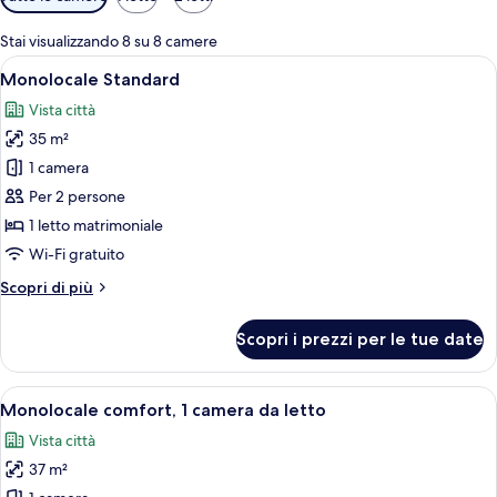
disponibili
per
Stai visualizzando 8 su 8 camere
le
Apri
Un letto con testiera, una lampada da
7
Monolocale Standard
camere
tutte
Vista città
le
35 m²
foto
per
1 camera
Monolocale
Per 2 persone
Standard
1 letto matrimoniale
Wi-Fi gratuito
Altri
Scopri di più
dettagli
per
Scopri i prezzi per le tue date
Monolocale
Standard
Apri
Un soggiorno moderno con un tavolo da
9
Monolocale comfort, 1 camera da letto
tutte
Vista città
le
37 m²
foto