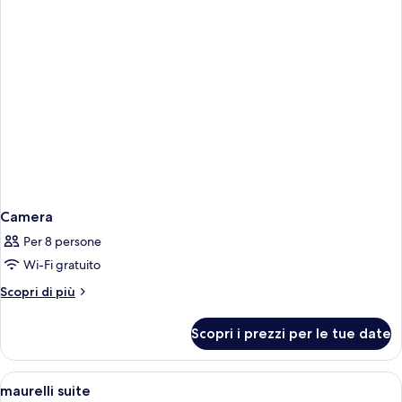
Camera
Per 8 persone
Wi-Fi gratuito
Altri
Scopri di più
dettagli
per
Scopri i prezzi per le tue date
Camera
Apri
Hall
5
maurelli suite
tutte