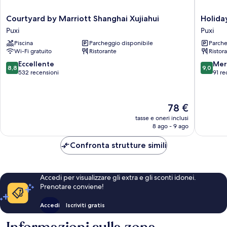
Courtyard
Holiday
Courtyard by Marriott Shanghai Xujiahui
Holida
by
Inn
Puxi
Puxi
Marriott
Shangha
Piscina
Parcheggio disponibile
Parche
Shanghai
Huaxia
Wi-Fi gratuito
Ristorante
Ristor
Xujiahui
by
Puxi
IHG
8.8
9.0
Eccellente
Mer
8,8
9,0
Puxi
su
su
532 recensioni
91 re
10,
10,
Eccellente,
Meravigl
532
91
Il
78 €
recensioni
recensio
prezzo
tasse e oneri inclusi
attuale
8 ago - 9 ago
è
78 €
Confronta strutture simili
Accedi per visualizzare gli extra e gli sconti idonei.
Prenotare conviene!
Accedi
Iscriviti gratis