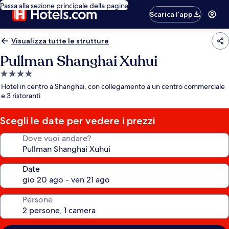
Passa alla sezione principale della pagina
Scarica l’app
Visualizza tutte le strutture
Pullman Shanghai Xuhui
Struttura
a
Hotel in centro a Shanghai, con collegamento a un centro commerciale
4.0
e 3 ristoranti
stelle
Scegli le date per vedere i prezzi
Dove vuoi andare?
Date
Persone