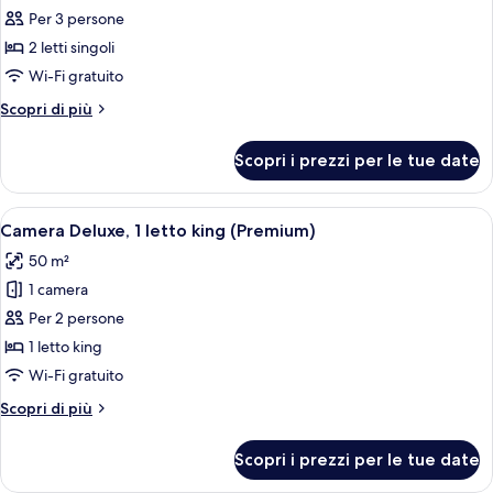
Camera
Per 3 persone
Superior,
2 letti singoli
2
Wi-Fi gratuito
letti
Altri
Scopri di più
singoli,
dettagli
vista
per
Scopri i prezzi per le tue date
città
Camera
Superior,
2
Apri
Una camera d'albergo con un letto gra
6
letti
Camera Deluxe, 1 letto king (Premium)
tutte
singoli,
50 m²
vista
le
città
1 camera
foto
per
Per 2 persone
Camera
1 letto king
Deluxe,
Wi-Fi gratuito
1
Altri
Scopri di più
letto
dettagli
king
per
Scopri i prezzi per le tue date
Camera
(Premium)
Deluxe,