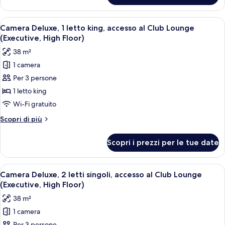
(High
Deluxe,
Floor)
2
Apri
Camera Deluxe, 1 letto king, accesso a
8
letti
Camera Deluxe, 1 letto king, accesso al Club Lounge
tutte
singoli
(Executive, High Floor)
(High
le
38 m²
Floor)
foto
1 camera
per
Per 3 persone
Camera
Deluxe,
1 letto king
1
Wi-Fi gratuito
letto
Altri
Scopri di più
king,
dettagli
accesso
per
Scopri i prezzi per le tue date
Camera
al
Deluxe,
Club
1
Apri
Una camera d'albergo con due letti, 
Lounge
6
letto
Camera Deluxe, 2 letti singoli, accesso al Club Lounge
tutte
king,
(Executive,
(Executive, High Floor)
accesso
le
High
38 m²
al
foto
Floor)
Club
1 camera
per
Lounge
Per 3 persone