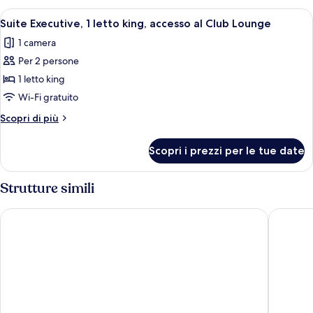
1
Apri
Una camera d'albergo con un letto gr
4
letto
Suite Executive, 1 letto king, accesso al Club Lounge
tutte
king
1 camera
(Premium)
le
Per 2 persone
foto
per
1 letto king
Suite
Wi-Fi gratuito
Executive,
Altri
Scopri di più
1
dettagli
letto
per
Scopri i prezzi per le tue date
Suite
king,
Executive,
accesso
1
Strutture simili
al
letto
king,
Club
Courtyard by Marriott Shanghai Xujiahui
Holiday 
accesso
Lounge
al
Club
Lounge