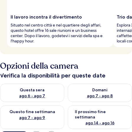
Il lavoro incontra il divertimento
Trio d
Situato nel centro città e nel quartiere degli affari,
Esplora 
questo hotel offre 16 sale riunioni e un business
internaz
center. Dopo il lavoro, godetevi i servizi della spa e
caffette
l'happy hour.
locali c
Opzioni della camera
Verifica la disponibilità per queste date
Verifica la disponibilità per questa sera, ago 6 - ago 7
Verifica la disponibilità per d
Questa sera
Domani
ago 6 - ago 7
ago 7 - ago 8
Verifica la disponibilità per questo fine settimana, ago 7 - ago
Verifica la disponibilità per il
Questo fine settimana
Il prossimo fine
settimana
ago 7 - ago 9
ago 14 - ago 16