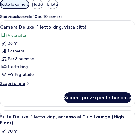
Filtri
Tutte le camere
1 letto
2 letti
disponibili
per
Stai visualizzando 10 su 10 camere
le
Apri
Una camera d'albergo con un letto gra
7
Camera Deluxe, 1 letto king, vista città
camere
tutte
Vista città
le
38 m²
foto
per
1 camera
Camera
Per 3 persone
Deluxe,
1 letto king
1
Wi-Fi gratuito
letto
Altri
Scopri di più
king,
dettagli
vista
per
Scopri i prezzi per le tue date
città
Camera
Deluxe,
1
Apri
Una camera d'albergo con un letto gr
5
letto
Suite Deluxe, 1 letto king, accesso al Club Lounge (High
tutte
king,
Floor)
vista
le
70 m²
città
foto