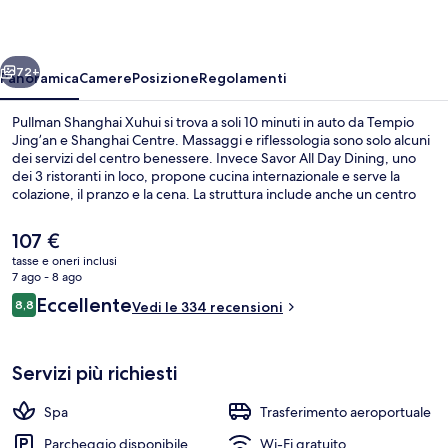
ietro
Avanti
72+
Panoramica
Camere
Posizione
Regolamenti
Pullman Shanghai Xuhui si trova a soli 10 minuti in auto da Tempio
Jing’an e Shanghai Centre. Massaggi e riflessologia sono solo alcuni
dei servizi del centro benessere. Invece Savor All Day Dining, uno
dei 3 ristoranti in loco, propone cucina internazionale e serve la
colazione, il pranzo e la cena. La struttura include anche un centro
fitness aperto 24 ore su 24, una palestra aperta giorno e notte e una
palestra. La struttura è vicina ai mezzi pubblici: Stazione metro di
Il
107 €
Shanghai South si trova a 13 min di distanza.
prezzo
tasse e oneri inclusi
attuale
7 ago - 8 ago
Wine bar, con vista sul giardino, aperto
è
Recensioni
Eccellente
8,8
Vedi le 334 recensioni
107 €
8,8 su 10
Servizi più richiesti
Spa
Trasferimento aeroportuale
Parcheggio disponibile
Wi-Fi gratuito