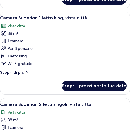
Suite
Club
Superior,
Lounge,
1
Apri
Una camera d'albergo con un letto, un
vista
5
letto
Camera Superior, 1 letto king, vista città
tutte
città
king,
Vista città
accesso
le
al
38 m²
foto
Club
per
1 camera
Lounge,
Camera
vista
Per 3 persone
città
Superior,
1 letto king
1
Wi-Fi gratuito
letto
Altri
Scopri di più
king,
dettagli
vista
per
Scopri i prezzi per le tue date
città
Camera
Superior,
1
Apri
Una camera d'albergo con due letti, 
5
letto
Camera Superior, 2 letti singoli, vista città
tutte
king,
Vista città
vista
le
città
38 m²
foto
per
1 camera