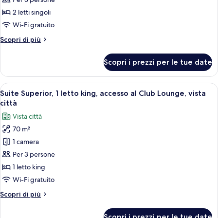
Camera
(Executive,
High
Deluxe,
2 letti singoli
Floor)
2
Wi-Fi gratuito
letti
Altri
Scopri di più
singoli,
dettagli
accesso
per
Scopri i prezzi per le tue date
Camera
al
Deluxe,
Club
2
Apri
Una camera d'albergo con un letto gr
Lounge
9
letti
Suite Superior, 1 letto king, accesso al Club Lounge, vista
tutte
singoli,
(Executive,
città
accesso
le
High
Vista città
al
foto
Floor)
Club
70 m²
per
Lounge
1 camera
Suite
(Executive,
High
Superior,
Per 3 persone
Floor)
1
1 letto king
letto
Wi-Fi gratuito
king,
Altri
Scopri di più
accesso
dettagli
al
per
Scopri i prezzi per le tue date