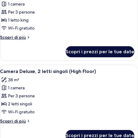
1 camera
per
Per 3 persone
Suite
Deluxe,
1 letto king
1
Wi-Fi gratuito
letto
Altri
Scopri di più
king,
dettagli
accesso
per
Scopri i prezzi per le tue date
Suite
al
Deluxe,
Club
1
Apri
Una camera d'albergo con due letti, 
Lounge
5
letto
Camera Deluxe, 2 letti singoli (High Floor)
tutte
king,
(High
38 m²
accesso
le
Floor)
al
1 camera
foto
Club
per
Per 3 persone
Lounge
Camera
(High
2 letti singoli
Floor)
Deluxe,
Wi-Fi gratuito
2
Altri
Scopri di più
letti
dettagli
singoli
per
Scopri i prezzi per le tue date
Camera