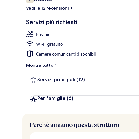
7,0 su 10
Vedi le 12 recensioni
Salone nella 
Servizi più richiesti
Piscina
Wi-Fi gratuito
Camere comunicanti disponibili
Mostra tutto
Servizi principali
(12)
Per famiglie
(6)
Perché amiamo questa struttura