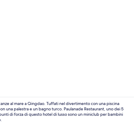
Copriletto i
nze al mare a Qingdao. Tuffati nel divertimento con una piscina
x con una palestra e un bagno turco. Paulanade Restaurant, uno dei 5
 punti di forza di questo hotel di lusso sono un miniclub per bambini
Hall
o.