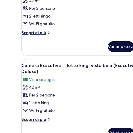
42 m²
foto
per
Per 2 persone
Camera
2 letti singoli
Deluxe,
Wi-Fi gratuito
2
Altri
Scopri di più
letti
dettagli
singoli,
per
Vai ai prezz
Camera
vista
Deluxe,
baia
2
Apri
Una camera d'albergo moderna co
7
letti
Camera Executive, 1 letto king, vista baia (Executi
tutte
singoli,
Deluxe)
vista
le
Vista spiaggia
baia
foto
42 m²
per
Per 2 persone
Camera
Executive,
1 letto king
1
Wi-Fi gratuito
letto
Altri
Scopri di più
king,
dettagli
vista
per