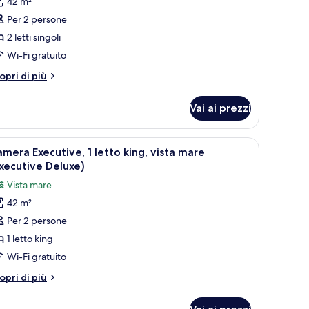
42 m²
oto
er
Per 2 persone
amera
2 letti singoli
eluxe,
Wi-Fi gratuito
tri
opri di più
tti
ttagli
ngoli,
r
Vai ai prezzi
amera
sta
luxe,
are
sulla città.
a scrivania, un bagno e una zona doccia.
pri
Camera d'albergo moderna con un grande letto,
7
tti
mera Executive, 1 letto king, vista mare
utte
ngoli,
xecutive Deluxe)
sta
Vista mare
are
oto
42 m²
er
Per 2 persone
amera
xecutive,
1 letto king
Wi-Fi gratuito
etto
tri
opri di più
ing,
ttagli
sta
r