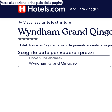
Passa alla sezione principale della pagina
Acquista viaggi
Visualizza tutte le strutture
Wyndham Grand Qing
Struttura
a
Hotel di lusso a Qingdao, con collegamento al centro congres
5.0
Scegli le date per vedere i prezzi
stelle
Dove vuoi andare?
Galleria
fotografica
per
Wyndham
Grand
Qingdao