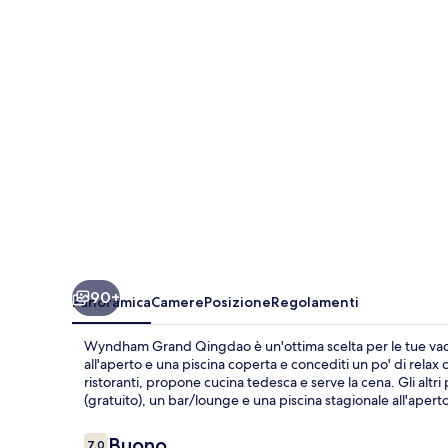
90+
Panoramica
Camere
Posizione
Regolamenti
Wyndham Grand Qingdao è un'ottima scelta per le tue vaca
all'aperto e una piscina coperta e concediti un po' di rela
ristoranti, propone cucina tedesca e serve la cena. Gli altri
(gratuito), un bar/lounge e una piscina stagionale all'apert
Recensioni
Buono
7,0