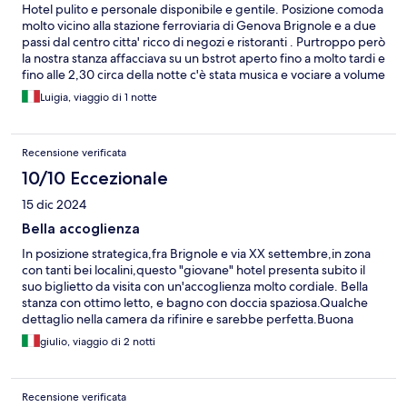
Hotel pulito e personale disponibile e gentile. Posizione comoda
molto vicino alla stazione ferroviaria di Genova Brignole e a due
passi dal centro citta' ricco di negozi e ristoranti . Purtroppo però
la nostra stanza affacciava su un bstrot aperto fino a molto tardi e
fino alle 2,30 circa della notte c'è stata musica e vociare a volume
alto
Luigia, viaggio di 1 notte
Recensione verificata
10/10 Eccezionale
15 dic 2024
Bella accoglienza
In posizione strategica,fra Brignole e via XX settembre,in zona
con tanti bei localini,questo "giovane" hotel presenta subito il
suo biglietto da visita con un'accoglienza molto cordiale. Bella
stanza con ottimo letto, e bagno con doccia spaziosa.Qualche
dettaglio nella camera da rifinire e sarebbe perfetta.Buona
colazione e grande disponibilità nel servirla anche prima
giulio, viaggio di 2 notti
dell'orario previsto.Grazie!!
Recensione verificata