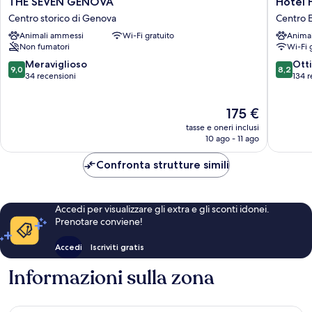
THE SEVEN GENOVA
Hotel 
SEVEN
Fiume
Centro storico di Genova
Centro E
GENOVA
Centro
Animali ammessi
Wi-Fi gratuito
Anima
Centro
Est
Non fumatori
Wi-Fi 
storico
di
9.0
8.2
Meraviglioso
Ott
9,0
8,2
Genova
su
su
34 recensioni
134 r
10,
10,
Meraviglioso,
Ottimo,
Il
175 €
34
134
prezzo
recensioni
recensio
tasse e oneri inclusi
attuale
10 ago - 11 ago
è
175 €
Confronta strutture simili
Accedi per visualizzare gli extra e gli sconti idonei.
Prenotare conviene!
Accedi
Iscriviti gratis
Informazioni sulla zona