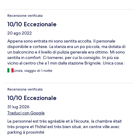
camera “Doppia Deluxe” c’è un letto duro e dei cuscini molto
morbidi, non per forza lati negativi o positivi, è una doccia
piccola. Comunque è un hotel che consiglio.
Recensione verificata
10/10 Eccezionale
20 ago 2022
Appena sono entrata mi sono sentita accolta. Il personale
disponibile e cortese. La stanza era un po piccola, ma dotata di
un balconcino e il livello di pulizia generale era ottimo. Mi sono
sentita in comfort. Ci tornerei, per cui lo consiglio. In più sia
vicino al centro che a 1 min dalla stazione Brignole. Unica cosa :
nel bagno il sistema di ventilazione non si attivava. Non so se una
Linda, viaggio di 1 notte
mancanza da parte loro o magari c era un interruttore che però
non era chiaro dove fosse. La stanza era dotata di
condizionatore. Altro punto a favore. Sono rimasta contenta.
Recensione verificata
Consiglio.
10/10 Eccezionale
31 lug 2026
Traduci con Google
Le personnel est très agréable et à l'écoute, la chambre était
très propre et l'hôtel est très bien situé, en centre ville avec
parking à proximité