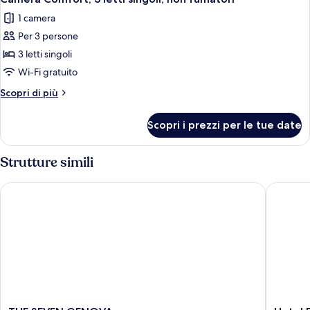
tutte
queen,
1 camera
non
le
fumatori
Per 3 persone
foto
per
3 letti singoli
Camera
Wi-Fi gratuito
Comfort,
Altri
Scopri di più
3
dettagli
letti
per
Scopri i prezzi per le tue date
Camera
singoli,
Comfort,
non
3
Strutture simili
fumatori
letti
singoli,
THE SEVEN GENOVA
Hotel Fi
non
fumatori
THE
Hotel