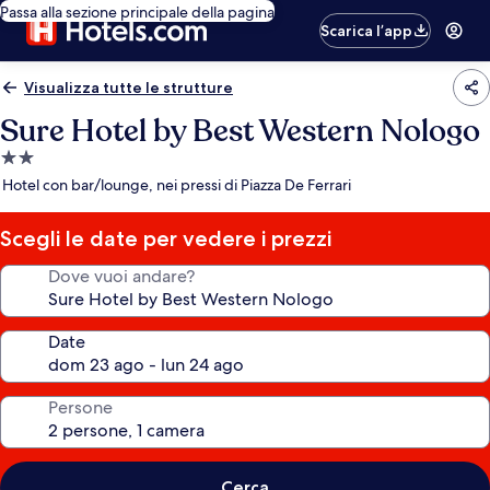
Passa alla sezione principale della pagina
Scarica l’app
Visualizza tutte le strutture
Sure Hotel by Best Western Nologo
Struttura
a
Hotel con bar/lounge, nei pressi di Piazza De Ferrari
2.0
stelle
Scegli le date per vedere i prezzi
Dove vuoi andare?
Date
Persone
Cerca