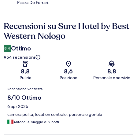
Piazza De Ferrari.
Recensioni su Sure Hotel by Best
Recensioni
Western Nologo
Ottimo
8,4
954 recensioni
8,8
8,6
8,8
Pulizia
Posizione
Personale e servizio
Recensioni
Recensione verificata
8/10 Ottimo
6 apr 2026
camera pulita, location centrale, personale gentile
Antonella, viaggio di 2 notti