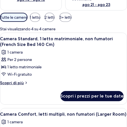
ago 21 - ago 23
Filtri
Tutte le camere
1 letto
2 letti
3+ letti
disponibili
per
Stai visualizzando 4 su 4 camere
le
Apri
Una camera d'albergo con un letto, un
10
Camera Standard, 1 letto matrimoniale, non fumatori
camere
tutte
(French Size Bed 140 Cm)
le
1 camera
foto
Per 2 persone
per
1 letto matrimoniale
Camera
Standard,
Wi-Fi gratuito
1
Altri
Scopri di più
letto
dettagli
per
matrimoniale,
Scopri i prezzi per le tue date
Camera
non
Standard,
fumatori
1
Apri
Una camera moderna con una scrivania
22
(French
letto
Camera Comfort, letti multipli, non fumatori (Larger Room)
tutte
matrimoniale,
Size
1 camera
non
le
Bed