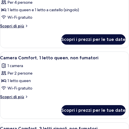
fumatori
Per 4 persone
foto
140
(French
per
1 letto queen e 1 letto a castello (singolo)
Size
Cm)
Camera
Bed
Wi-Fi gratuito
140
Comfort,
Altri
Scopri di più
Cm)
letti
dettagli
multipli,
per
Scopri i prezzi per le tue date
Camera
non
Comfort,
fumatori
letti
Apri
Un letto rifatto con lenzuola bianche 
(Larger
8
multipli,
Camera Comfort, 1 letto queen, non fumatori
tutte
non
Room)
1 camera
fumatori
le
(Larger
Per 2 persone
foto
Room)
per
1 letto queen
Camera
Wi-Fi gratuito
Comfort,
Altri
Scopri di più
1
dettagli
letto
per
Scopri i prezzi per le tue date
Camera
queen,
Comfort,
non
1
Apri
Una camera d'albergo con un letto, una
fumatori
10
letto
Camera Comfort, 3 letti singoli, non fumatori