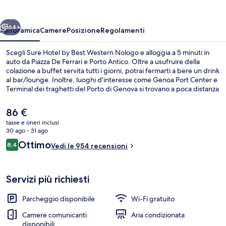
Best
Western
ietro
Avanti
Nologo
64+
Panoramica
Camere
Posizione
Regolamenti
Scegli Sure Hotel by Best Western Nologo e alloggia a 5 minuti in
auto da Piazza De Ferrari e Porto Antico. Oltre a usufruire della
colazione a buffet servita tutti i giorni, potrai fermarti a bere un drink
al bar/lounge. Inoltre, luoghi d'interesse come Genoa Port Center e
Terminal dei traghetti del Porto di Genova si trovano a poca distanza
in auto dalla struttura. Le recensioni degli ospiti lodano il personale
gentile della struttura.
Il
86 €
prezzo
tasse e oneri inclusi
attuale
30 ago - 31 ago
Esterni
è
Recensioni
Ottimo
8,4
Vedi le 954 recensioni
86 €
8,4 su 10
Servizi più richiesti
Parcheggio disponibile
Wi-Fi gratuito
Camere comunicanti
Aria condizionata
disponibili