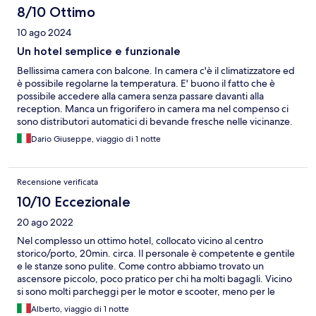
8/10 Ottimo
10 ago 2024
Un hotel semplice e funzionale
Bellissima camera con balcone. In camera c'è il climatizzatore ed
è possibile regolarne la temperatura. E' buono il fatto che è
possibile accedere alla camera senza passare davanti alla
reception. Manca un frigorifero in camera ma nel compenso ci
sono distributori automatici di bevande fresche nelle vicinanze.
Dario Giuseppe, viaggio di 1 notte
Recensione verificata
10/10 Eccezionale
20 ago 2022
Nel complesso un ottimo hotel, collocato vicino al centro
storico/porto, 20min. circa. Il personale è competente e gentile
e le stanze sono pulite. Come contro abbiamo trovato un
ascensore piccolo, poco pratico per chi ha molti bagagli. Vicino
si sono molti parcheggi per le motor e scooter, meno per le
macchine anche se vicivi c’è un garage convenzionato. Nella
Alberto, viaggio di 1 notte