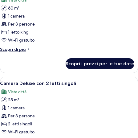
Vista città
le
60 m²
foto
per
1 camera
Suite
Per 3 persone
Executive
1 letto king
Wi-Fi gratuito
Altri
Scopri di più
dettagli
per
Scopri i prezzi per le tue date
Suite
Executive
Apri
Una camera d'albergo moderna con un l
10
Camera Deluxe con 2 letti singoli
tutte
Vista città
le
25 m²
foto
per
1 camera
Camera
Per 3 persone
Deluxe
2 letti singoli
con
Wi-Fi gratuito
2