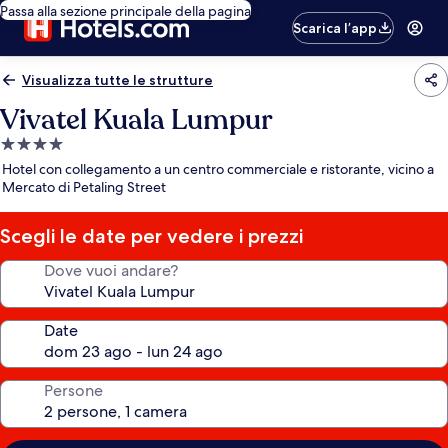
Passa alla sezione principale della pagina
Scarica l’app
Visualizza tutte le strutture
Vivatel Kuala Lumpur
Struttura
a
Hotel con collegamento a un centro commerciale e ristorante, vicino a
4.0
Mercato di Petaling Street
stelle
Scegli le date per vedere i prezzi
Dove vuoi andare?
Date
Persone