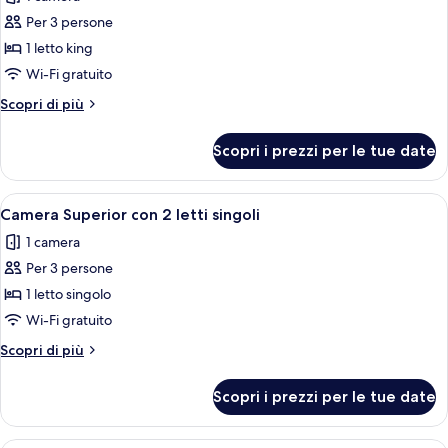
(Platinum
le
King)
Per 3 persone
foto
per
1 letto king
Doppia
Wi-Fi gratuito
Superior
Altri
Scopri di più
dettagli
per
Scopri i prezzi per le tue date
Doppia
Superior
Apri
Una camera d'albergo con due letti, u
9
Camera Superior con 2 letti singoli
tutte
1 camera
le
Per 3 persone
foto
per
1 letto singolo
Camera
Wi-Fi gratuito
Superior
Altri
Scopri di più
con
dettagli
2
per
Scopri i prezzi per le tue date
Camera
letti
Superior
singoli
con
Una camera d'albergo con un'ampia fines