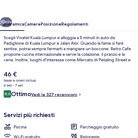
ietro
Avanti
117+
Panoramica
Camere
Posizione
Regolamenti
Scegli Vivatel Kuala Lumpur e alloggia a 5 minuti in auto da
Padiglione di Kuala Lumpur e Jalan Alor. Quando la fame si farà
sentire, potrai sempre fermarti a mangiare un boccone: Retro Cafe
propone cucina internazionale e serve la colazione, il pranzo e la
cena. Inoltre, luoghi d'interesse come Mercato di Petaling Street e
Merdeka Square si trovano a soli 5 minuti in auto. Approfitta dei
mezzi pubblici nelle vicinanze: Stazione di Pudu è a 9 min e Stazione
Il
46 €
di Chan Sow Lin a 11 min a piedi.
prezzo
tasse e oneri inclusi
attuale
6 set - 7 set
Piscina
è
Recensioni
Ottimo
8,0
Vedi le 327 recensioni
46 €
8,0 su 10
Servizi più richiesti
Piscina
Parcheggio gratuito
Wi-Fi gratuito
Ristorante