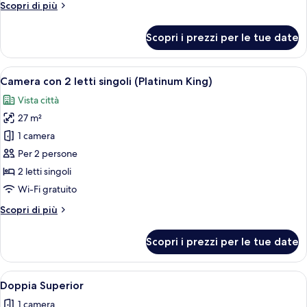
Altri
Scopri di più
dettagli
per
Scopri i prezzi per le tue date
Camera
doppia
(Platinum
Apri
Una moderna camera d'hotel con un amp
11
King)
Camera con 2 letti singoli (Platinum King)
tutte
Vista città
le
27 m²
foto
per
1 camera
Camera
Per 2 persone
con
2 letti singoli
2
Wi-Fi gratuito
letti
Altri
Scopri di più
singoli
dettagli
(Platinum
per
Scopri i prezzi per le tue date
King)
Camera
con
2
Apri
Una camera d'albergo con un letto, com
5
letti
Doppia Superior
tutte
singoli
1 camera