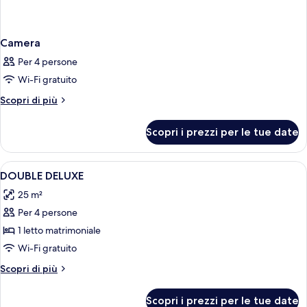
Camera
Per 4 persone
Wi-Fi gratuito
Altri
Scopri di più
dettagli
per
Scopri i prezzi per le tue date
Camera
Apri
Camera d'albergo con due letti, una p
3
DOUBLE DELUXE
tutte
25 m²
le
Per 4 persone
foto
per
1 letto matrimoniale
DOUBLE
Wi-Fi gratuito
DELUXE
Altri
Scopri di più
dettagli
per
Scopri i prezzi per le tue date
DOUBLE