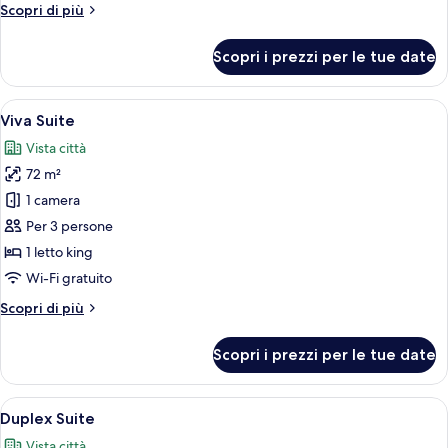
Altri
Scopri di più
letti
dettagli
singoli
per
Scopri i prezzi per le tue date
Camera
Deluxe
con
Apri
Una camera d'albergo con un letto gra
8
2
Viva Suite
tutte
letti
Vista città
singoli
le
72 m²
foto
per
1 camera
Viva
Per 3 persone
Suite
1 letto king
Wi-Fi gratuito
Altri
Scopri di più
dettagli
per
Scopri i prezzi per le tue date
Viva
Suite
Apri
Camera d'albergo con un letto, un vass
5
Duplex Suite
tutte
Vista città