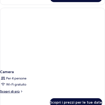
DELUXE
Camera
Per 4 persone
Wi-Fi gratuito
Altri
Scopri di più
dettagli
per
Scopri i prezzi per le tue date
Camera