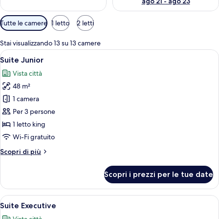
ago 21 - ago 23
Filtri
Tutte le camere
1 letto
2 letti
disponibili
per
Stai visualizzando 13 su 13 camere
le
Apri
Camera d'albergo con un letto grande,
5
Suite Junior
camere
tutte
Vista città
le
48 m²
foto
per
1 camera
Suite
Per 3 persone
Junior
1 letto king
Wi-Fi gratuito
Altri
Scopri di più
dettagli
per
Scopri i prezzi per le tue date
Suite
Junior
Apri
Camera d'albergo con un letto grande
5
Suite Executive
tutte