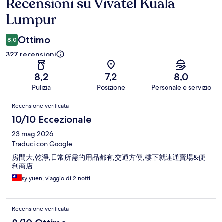
Recensioni su Vivatel Kuala
Recensioni
Lumpur
Ottimo
8,0
327 recensioni
8,2
7,2
8,0
Pulizia
Posizione
Personale e servizio
Recensioni
Recensione verificata
10/10 Eccezionale
23 mag 2026
Traduci con Google
房間大,乾淨,日常所需的用品都有,交通方便,樓下就連通賣場&便
利商店
sy yuen, viaggio di 2 notti
Recensione verificata