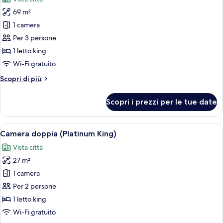
le
69 m²
foto
per
1 camera
Duplex
Per 3 persone
Suite
1 letto king
Wi-Fi gratuito
Altri
Scopri di più
dettagli
per
Scopri i prezzi per le tue date
Duplex
Suite
Apri
Una camera d'albergo moderna con un le
14
Camera doppia (Platinum King)
tutte
Vista città
le
27 m²
foto
per
1 camera
Camera
Per 2 persone
doppia
1 letto king
(Platinum
Wi-Fi gratuito
King)