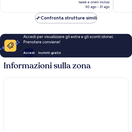
prezzo
tasse e oneri inclusi
attuale
30 ago - 31 ago
è
87 €
Confronta strutture simili
Accedi per visualizzare gli extra e gli sconti idonei.
Prenotare conviene!
Accedi
Iscriviti gratis
Informazioni sulla zona