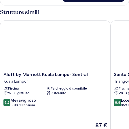
Strutture simili
Aloft by Marriott Kuala Lumpur Sentral
Santa Gr
Aloft
Santa
Aloft by Marriott Kuala Lumpur Sentral
Santa 
by
Grand
Kuala Lumpur
Triangol
Marriott
Signatu
Piscina
Parcheggio disponibile
Piscin
Kuala
Kuala
Wi-Fi gratuito
Ristorante
Wi-Fi 
Lumpur
Lumpur
Sentral
Triangol
9.2
8.8
Meraviglioso
Ecc
9,2
8,8
Kuala
d'oro
su
su
1.013 recensioni
359 
Lumpur
10,
10,
Meraviglioso,
Eccellen
1.013
359
Il
87 €
recensioni
recensio