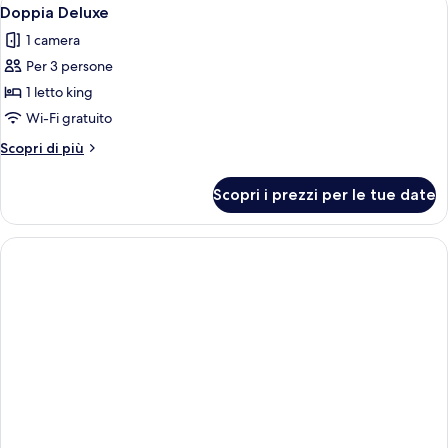
Apri
8
2
Doppia Deluxe
tutte
letti
1 camera
singoli
le
Per 3 persone
foto
per
1 letto king
Doppia
Wi-Fi gratuito
Deluxe
Altri
Scopri di più
dettagli
per
Scopri i prezzi per le tue date
Doppia
Deluxe