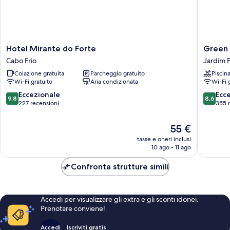
Hotel
Green
Hotel Mirante do Forte
Green 
Mirante
Hoteis
Cabo Frio
Jardim 
do
Jardim
Colazione gratuita
Parcheggio gratuito
Piscin
Forte
Flamboy
Wi-Fi gratuito
Aria condizionata
Wi-Fi 
Cabo
Frio
9.8
8.6
Eccezionale
Ecc
9,8
8,6
su
su
227 recensioni
355 
10,
10,
Eccezionale,
Eccellen
Il
55 €
227
355
prezzo
tasse e oneri inclusi
recensioni
recensio
attuale
10 ago - 11 ago
è
55 €
Confronta strutture simili
Accedi per visualizzare gli extra e gli sconti idonei.
Prenotare conviene!
Accedi
Iscriviti gratis