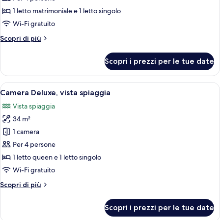
Triple
1 letto matrimoniale e 1 letto singolo
Suite
Wi-Fi gratuito
Standard
Altri
Scopri di più
With
dettagli
Lake
per
Scopri i prezzi per le tue date
Triple
View
Suite
Standard
Apri
Una camera d'albergo con un letto, una
3
With
Camera Deluxe, vista spiaggia
tutte
Lake
Vista spiaggia
View
le
34 m²
foto
per
1 camera
Camera
Per 4 persone
Deluxe,
1 letto queen e 1 letto singolo
vista
Wi-Fi gratuito
spiaggia
Altri
Scopri di più
dettagli
per
Scopri i prezzi per le tue date
Camera
Deluxe,