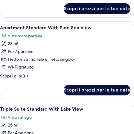
View
per
Scopri i prezzi per le tue date
Apartment
Standard
With
Apri
Biancheria da letto di alta qualità, un
7
Sea
Apartment Standard With Side Sea View
tutte
View
Vista mare parziale
le
28 m²
foto
per
Per 7 persone
Apartment
1 letto matrimoniale e 1 letto singolo
Standard
Wi-Fi gratuito
With
Altri
Scopri di più
Side
dettagli
Sea
per
Scopri i prezzi per le tue date
Apartment
View
Standard
With
Apri
Biancheria da letto di alta qualità, un
7
Side
Triple Suite Standard With Lake View
tutte
Sea
Vista sul lago
View
le
25 m²
foto
per
Per 4 persone