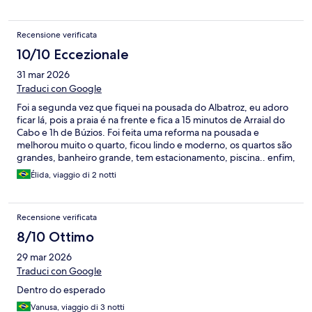
Recensione verificata
10/10 Eccezionale
31 mar 2026
Traduci con Google
Foi a segunda vez que fiquei na pousada do Albatroz, eu adoro
ficar lá, pois a praia é na frente e fica a 15 minutos de Arraial do
Cabo e 1h de Búzios. Foi feita uma reforma na pousada e
melhorou muito o quarto, ficou lindo e moderno, os quartos são
grandes, banheiro grande, tem estacionamento, piscina.. enfim,
tudo que precisamos ali na região para ter uma excelente
Élida, viaggio di 2 notti
acomodação. Funcionários gentis também, tudo simples, mas
tudo de muita qualidade. Volto, com certeza!
Recensione verificata
8/10 Ottimo
29 mar 2026
Traduci con Google
Dentro do esperado
Vanusa, viaggio di 3 notti