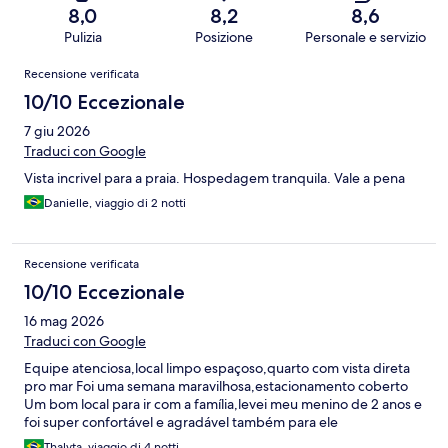
8,0
8,2
8,6
Pulizia
Posizione
Personale e servizio
Recensioni
Recensione verificata
10/10 Eccezionale
7 giu 2026
Traduci con Google
Vista incrivel para a praia. Hospedagem tranquila. Vale a pena
Danielle, viaggio di 2 notti
Recensione verificata
10/10 Eccezionale
16 mag 2026
Traduci con Google
Equipe atenciosa,local limpo espaçoso,quarto com vista direta
pro mar Foi uma semana maravilhosa,estacionamento coberto
Um bom local para ir com a família,levei meu menino de 2 anos e
foi super confortável e agradável também para ele
Thalyta, viaggio di 4 notti