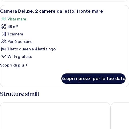
vista
Apri
Biancheria da letto di alta qualità, un
5
spiaggia
Camera Deluxe, 2 camere da letto, fronte mare
tutte
Vista mare
le
48 m²
foto
per
1 camera
Camera
Per 6 persone
Deluxe,
1 letto queen e 4 letti singoli
2
Wi-Fi gratuito
camere
Altri
Scopri di più
da
dettagli
letto,
per
Scopri i prezzi per le tue date
fronte
Camera
Deluxe,
mare
2
Strutture simili
camere
da
Hotel Mirante do Forte
Green H
letto,
fronte
mare