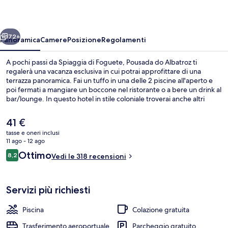
ietro
Avanti
72+
Panoramica
Camere
Posizione
Regolamenti
A pochi passi da Spiaggia di Foguete, Pousada do Albatroz ti
regalerà una vacanza esclusiva in cui potrai approfittare di una
terrazza panoramica. Fai un tuffo in una delle 2 piscine all'aperto e
poi fermati a mangiare un boccone nel ristorante o a bere un drink al
bar/lounge. In questo hotel in stile coloniale troverai anche altri
punti di forza come come un miniclub per bambini (gratuito), un bar
sulla spiaggia e una piscina per bambini.
Il
41 €
prezzo
tasse e oneri inclusi
attuale
11 ago - 12 ago
Ingresso interno
è
Recensioni
Ottimo
8,2
Vedi le 318 recensioni
41 €
8,2 su 10
Servizi più richiesti
Piscina
Colazione gratuita
Trasferimento aeroportuale
Parcheggio gratuito