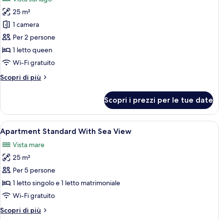
le
25 m²
foto
per
1 camera
Camera
Per 2 persone
Standard
1 letto queen
con
Wi-Fi gratuito
2
Altri
Scopri di più
letti
dettagli
singoli
per
Scopri i prezzi per le tue date
Camera
Standard
con
Apri
Biancheria da letto di alta qualità, un
7
2
Apartment Standard With Sea View
tutte
letti
Vista mare
singoli
le
25 m²
foto
per
Per 5 persone
Apartment
1 letto singolo e 1 letto matrimoniale
Standard
Wi-Fi gratuito
With
Altri
Scopri di più
Sea
dettagli