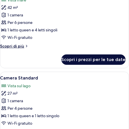
Vista mare
le
42 m²
foto
per
1 camera
Camera
Per 6 persone
familiare,
1 letto queen e 4 letti singoli
vista
Wi-Fi gratuito
mare
Altri
Scopri di più
dettagli
per
Scopri i prezzi per le tue date
Camera
familiare,
vista
Apri
Una camera d'albergo con un letto, u
7
mare
Camera Standard
tutte
Vista sul lago
le
27 m²
foto
per
1 camera
Camera
Per 4 persone
Standard
1 letto queen e 1 letto singolo
Wi-Fi gratuito