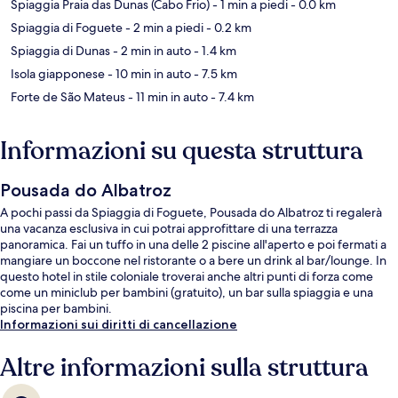
Spiaggia Praia das Dunas (Cabo Frio)
- 1 min a piedi
- 0.0 km
Spiaggia di Foguete
- 2 min a piedi
- 0.2 km
Spiaggia di Dunas
- 2 min in auto
- 1.4 km
Isola giapponese
- 10 min in auto
- 7.5 km
Forte de São Mateus
- 11 min in auto
- 7.4 km
Informazioni su questa struttura
Pousada do Albatroz
A pochi passi da Spiaggia di Foguete, Pousada do Albatroz ti regalerà
una vacanza esclusiva in cui potrai approfittare di una terrazza
panoramica. Fai un tuffo in una delle 2 piscine all'aperto e poi fermati a
mangiare un boccone nel ristorante o a bere un drink al bar/lounge. In
questo hotel in stile coloniale troverai anche altri punti di forza come
come un miniclub per bambini (gratuito), un bar sulla spiaggia e una
piscina per bambini.
Informazioni sui diritti di cancellazione
Altre informazioni sulla struttura