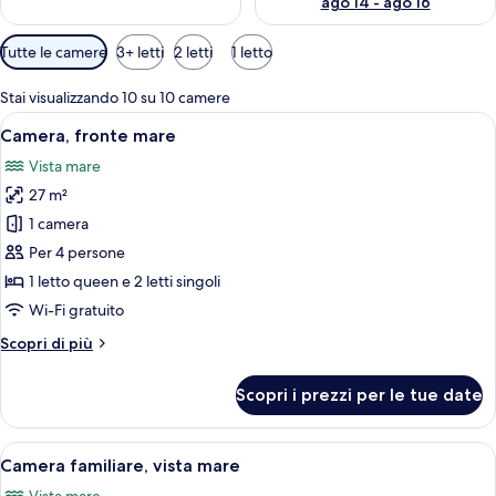
ago 14 - ago 16
Filtri
Tutte le camere
3+ letti
2 letti
1 letto
disponibili
per
Stai visualizzando 10 su 10 camere
le
Apri
Una camera d'albergo con un letto, una
7
Camera, fronte mare
camere
tutte
Vista mare
le
27 m²
foto
per
1 camera
Camera,
Per 4 persone
fronte
1 letto queen e 2 letti singoli
mare
Wi-Fi gratuito
Altri
Scopri di più
dettagli
per
Scopri i prezzi per le tue date
Camera,
fronte
mare
Apri
Una camera d'albergo con un letto, una 
10
Camera familiare, vista mare
tutte