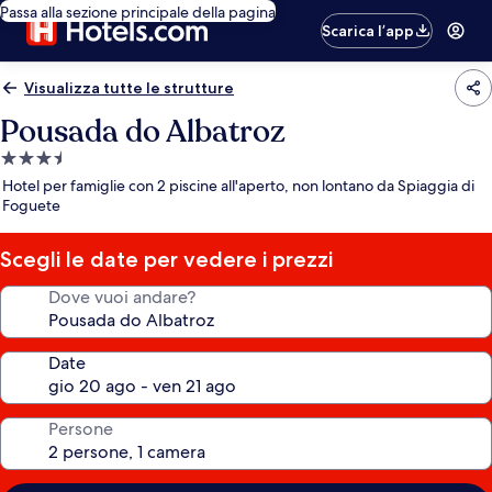
Passa alla sezione principale della pagina
Scarica l’app
Visualizza tutte le strutture
Pousada do Albatroz
Struttura
a
Hotel per famiglie con 2 piscine all'aperto, non lontano da Spiaggia di
3.5
Foguete
stelle
Scegli le date per vedere i prezzi
Dove vuoi andare?
Date
Persone