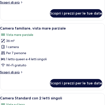
Altri
Scopri di più
dettagli
per
Scopri i prezzi per le tue date
Camera
Standard
Apri
Una camera d'hotel con un letto grand
13
Camera familiare, vista mare parziale
tutte
Vista mare parziale
le
36 m²
foto
per
1 camera
Camera
Per 7 persone
familiare,
1 letto queen e 4 letti singoli
vista
Wi-Fi gratuito
mare
Altri
Scopri di più
parziale
dettagli
per
Scopri i prezzi per le tue date
Camera
familiare,
vista
Apri
Una camera da letto ordinata con un l
6
mare
Camera Standard con 2 letti singoli
tutte
parziale
Vista sul lago