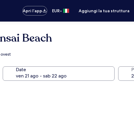
•
Apri l’app
EUR
Aggiungi la tua struttura
onsai Beach
h ovest
Date
P