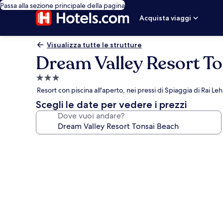
Passa alla sezione principale della pagina
Acquista viaggi
Visualizza tutte le strutture
Dream Valley Resort T
Struttura
a
Resort con piscina all'aperto, nei pressi di Spiaggia di Rai Le
3.0
Scegli le date per vedere i prezzi
stelle
Dove vuoi andare?
Galleria
fotografica
per
Dream
Valley
Resort