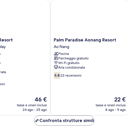
sort
Palm Paradise Aonang Resort
Palm
Resort
Palm Paradise Aonang Resort
Paradise
ilay
Ao Nang
Aonang
o
Piscina
Resort
Parcheggio gratuito
Ao
o
Wi-Fi gratuito
Nang
Aria condizionata
nata
5.8
5,8
22 recensioni
su
oni
10,
22
recensioni
Il
Il
46 €
22 €
prezzo
prezzo
tasse e oneri inclusi
tasse e oneri inclusi
attuale
attuale
24 ago - 25 ago
8 ago - 9 ago
è
è
46 €
22 €
Confronta strutture simili