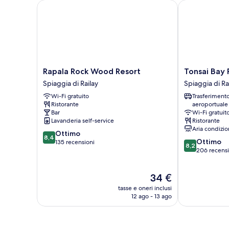
Rapala Rock Wood Resort
Tonsai Bay Re
Rapala
Tonsai
Rapala Rock Wood Resort
Tonsai Bay 
Rock
Bay
Spiaggia di Railay
Spiaggia di Ra
Wood
Resort
Wi-Fi gratuito
Trasferiment
Resort
Spiaggia
Ristorante
aeroportuale
Spiaggia
di
Bar
Wi-Fi gratuit
di
Railay
Lavanderia self-service
Ristorante
Railay
Aria condizio
8.4
Ottimo
8,4
8.2
Ottimo
su
135 recensioni
8,2
su
206 recensi
10,
10,
Ottimo,
Ottimo,
135
Il
34 €
206
recensioni
prezzo
recensioni
tasse e oneri inclusi
attuale
12 ago - 13 ago
è
34 €