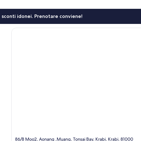
li sconti idonei. Prenotare conviene!
86/8 Moo2, Aonang ,Muang, Tonsai Bay, Krabi, Krabi, 81000