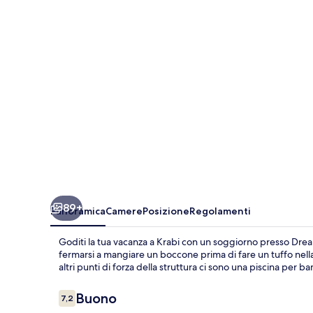
Tonsai
Beach
89+
Panoramica
Camere
Posizione
Regolamenti
Goditi la tua vacanza a Krabi con un soggiorno presso Dream 
fermarsi a mangiare un boccone prima di fare un tuffo nella p
altri punti di forza della struttura ci sono una piscina per b
Recensioni
Buono
7,2
7,2 su 10