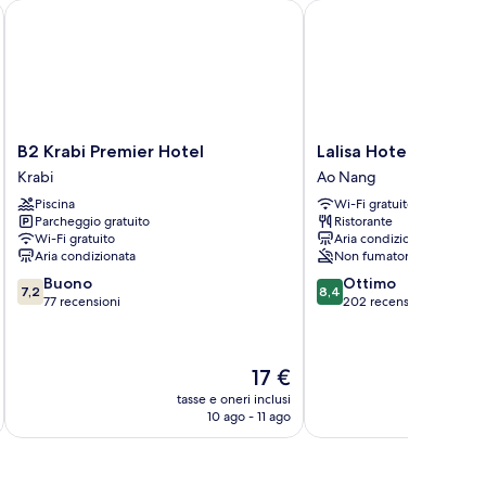
B2 Krabi Premier Hotel
Lalisa Hotel Aonang
B2
Lalisa
B2 Krabi Premier Hotel
Lalisa Hotel Aonang
Krabi
Hotel
Krabi
Ao Nang
Premier
Aonang
Piscina
Wi-Fi gratuito
Hotel
Ao
Parcheggio gratuito
Ristorante
Krabi
Nang
Wi-Fi gratuito
Aria condizionata
Aria condizionata
Non fumatori
7.2
8.4
Buono
Ottimo
7,2
8,4
su
su
77 recensioni
202 recensioni
10,
10,
Buono,
Ottimo,
77
202
Il
17 €
recensioni
recensioni
prezzo
tasse e oneri inclusi
t
attuale
10 ago - 11 ago
è
17 €