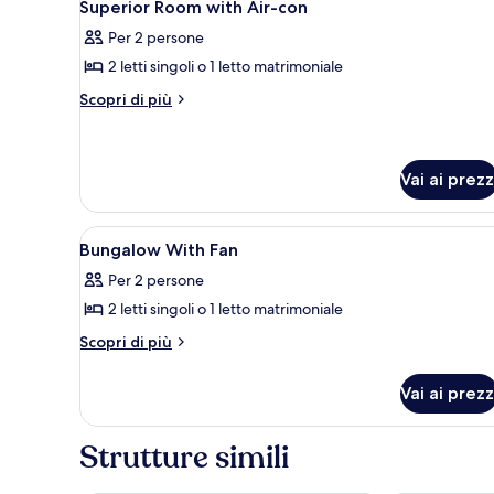
16
Aircon)
Superior Room with Air-con
tutte
Per 2 persone
le
2 letti singoli o 1 letto matrimoniale
foto
per
Altri
Scopri di più
dettagli
Superior
per
Room
Superior
with
Room
Vai ai prezz
Air-
with
Air-
con
Apri
Camera
con
5
Bungalow With Fan
tutte
Per 2 persone
le
2 letti singoli o 1 letto matrimoniale
foto
per
Altri
Scopri di più
dettagli
Bungalow
per
With
Vai ai prezz
Bungalow
Fan
With
Fan
Strutture simili