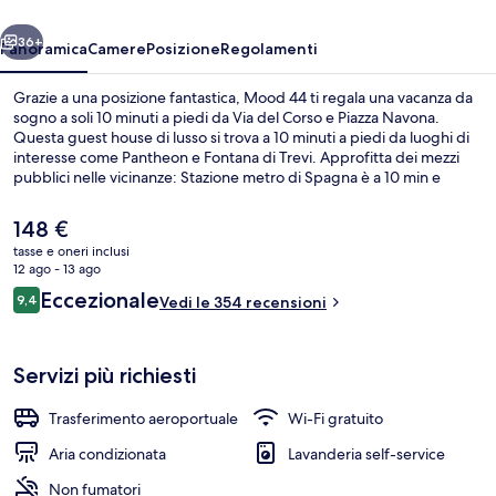
ietro
Avanti
36+
Panoramica
Camere
Posizione
Regolamenti
Grazie a una posizione fantastica, Mood 44 ti regala una vacanza da
sogno a soli 10 minuti a piedi da Via del Corso e Piazza Navona.
Questa guest house di lusso si trova a 10 minuti a piedi da luoghi di
interesse come Pantheon e Fontana di Trevi. Approfitta dei mezzi
pubblici nelle vicinanze: Stazione metro di Spagna è a 10 min e
Stazione dei tram di via Arenula/via Cairoli a 13 min a piedi.
Il
148 €
prezzo
tasse e oneri inclusi
attuale
12 ago - 13 ago
Terrazza/patio
è
Recensioni
Eccezionale
9,4
Vedi le 354 recensioni
148 €
9,4 su 10
Servizi più richiesti
Trasferimento aeroportuale
Wi-Fi gratuito
Aria condizionata
Lavanderia self-service
Non fumatori