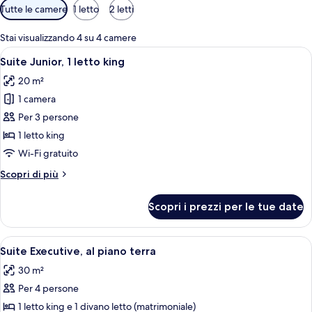
Filtri
Tutte le camere
1 letto
2 letti
disponibili
per
Stai visualizzando 4 su 4 camere
le
Apri
Una camera d'albergo moderna con un l
5
Suite Junior, 1 letto king
camere
tutte
20 m²
le
1 camera
foto
per
Per 3 persone
Suite
1 letto king
Junior,
Wi-Fi gratuito
1
Altri
Scopri di più
letto
dettagli
king
per
Scopri i prezzi per le tue date
Suite
Junior,
1
Apri
Una camera d'albergo con un letto, t
5
letto
Suite Executive, al piano terra
tutte
king
30 m²
le
Per 4 persone
foto
per
1 letto king e 1 divano letto (matrimoniale)