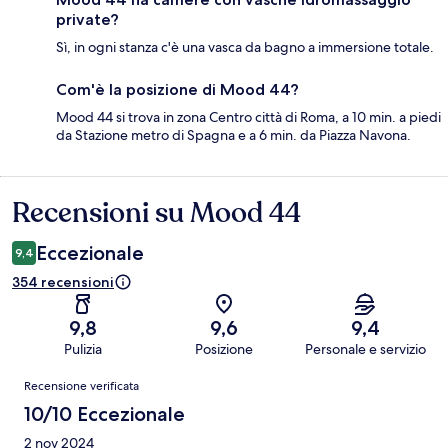
private?
Sì, in ogni stanza c'è una vasca da bagno a immersione totale.
Com'è la posizione di Mood 44?
Mood 44 si trova in zona Centro città di Roma, a 10 min. a piedi
da Stazione metro di Spagna e a 6 min. da Piazza Navona.
Recensioni su Mood 44
Recensioni
Eccezionale
9,4
354 recensioni
9,8
9,6
9,4
Pulizia
Posizione
Personale e servizio
Recensioni
Recensione verificata
10/10 Eccezionale
2 nov 2024