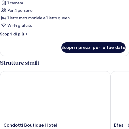
1 camera
le
Per 4 persone
foto
per
1 letto matrimoniale e 1 letto queen
Quadrupla
Wi-Fi gratuito
familiare
Altri
Scopri di più
dettagli
per
Scopri i prezzi per le tue date
Quadrupla
familiare
Strutture simili
Condotti Boutique Hotel
Efes Hôte
Condotti
Efes
Condotti Boutique Hotel
Efes H