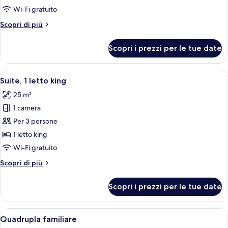
Suite
Wi-Fi gratuito
Executive,
Altri
Scopri di più
al
dettagli
piano
per
Scopri i prezzi per le tue date
Suite
terra
Executive,
al
Apri
Una camera d'hotel moderna con un diva
5
piano
Suite, 1 letto king
tutte
terra
25 m²
le
1 camera
foto
per
Per 3 persone
Suite,
1 letto king
1
Wi-Fi gratuito
letto
Altri
Scopri di più
king
dettagli
per
Scopri i prezzi per le tue date
Suite,
1
letto
Apri
Una camera d'hotel moderna con un diva
1
king
Quadrupla familiare
tutte