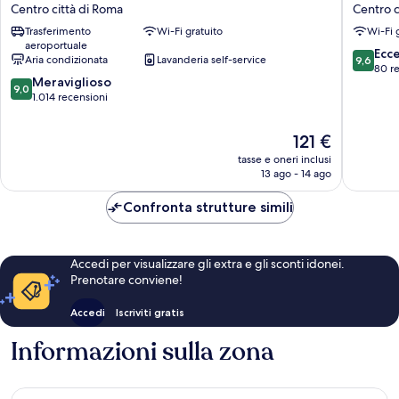
Boutique
Hôteller
Centro città di Roma
Centro c
Hotel
Centro
Trasferimento
Wi-Fi gratuito
Wi-Fi 
Centro
città
aeroportuale
città
di
9.6
Ecc
Aria condizionata
Lavanderia self-service
9,6
di
Roma
su
80 r
9.0
Roma
Meraviglioso
10,
9,0
su
1.014 recensioni
Eccezion
10,
80
Meraviglioso,
recensio
Il
121 €
1.014
prezzo
tasse e oneri inclusi
recensioni
attuale
13 ago - 14 ago
è
121 €
Confronta strutture simili
Accedi per visualizzare gli extra e gli sconti idonei.
Prenotare conviene!
Accedi
Iscriviti gratis
Informazioni sulla zona