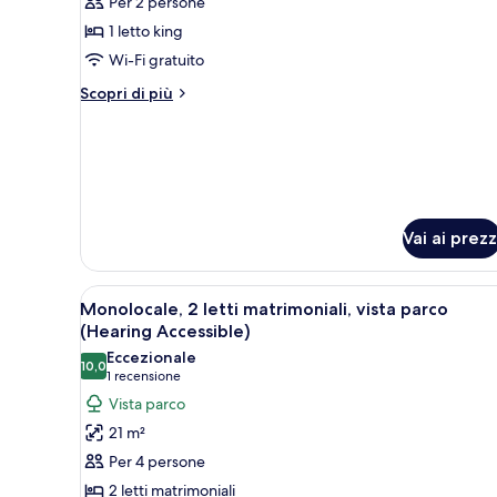
Per 2 persone
foto
per
1 letto king
Monolocale,
Wi-Fi gratuito
1
Altri
Scopri di più
letto
dettagli
king
per
Monolocale,
(Hearing
1
Accessible)
letto
king
(Hearing
Vai ai prezz
Accessible)
Apri
Una camera d'albergo con due 
9
Monolocale, 2 letti matrimoniali, vista parco
tutte
(Hearing Accessible)
le
Eccezionale
10,0
foto
10,0 su 10
(1
1 recensione
per
recensione)
Vista parco
Monolocale,
21 m²
2
Per 4 persone
letti
2 letti matrimoniali