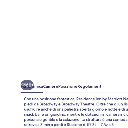
Marriott
New
York
Manhattan/Central
Park
68+
Panoramica
Camere
Posizione
Regolamenti
Con una posizione fantastica, Residence Inn by Marriott Ne
piedi da Broadway e Broadway Theatre. Oltre che di un ris
usufruire anche di una palestra aperta giorno e notte e di
snack bar e un giardino, mentre le dotazioni in camera inclu
personale gentile e la colazione. La struttura è una comoda b
si trova a 3 min a piedi e Stazione di 57 St. - 7 Av a 3.