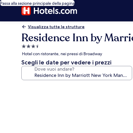
Passa alla sezione principale della pagina
Visualizza tutte le strutture
Residence Inn by Marr
Struttura
a
Hotel con ristorante, nei pressi di Broadway
3.5
Scegli le date per vedere i prezzi
stelle
Dove vuoi andare?
Galleria
fotografica
per
Residence
Inn
by