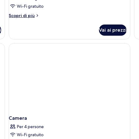
king,
pe
K
Wi-Fi gratuito
vista
SI
fiume
Altri
Scopri di più
dettagli
(Hearing
per
Accessible)
i
Vai ai prezzi
Monolocale,
1
letto
king,
vista
fiume
(Hearing
Accessible)
Camera
Per 4 persone
Wi-Fi gratuito