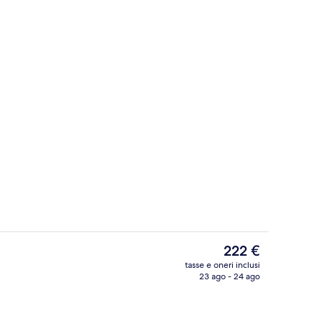
truttura
Una cassaforte in camera, una scrivan
Il
222 €
prezzo
tasse e oneri inclusi
attuale
23 ago - 24 ago
Monolocale, 2 letti matrimoniali, vista
è
222 €