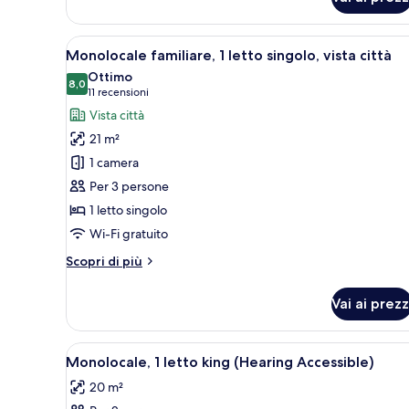
Monolocale,
1
letto
Apri
Camera d'albergo con due letti, 
8
king
Monolocale familiare, 1 letto singolo, vista città
tutte
(Times
Ottimo
Square)
le
8,0
8,0 su 10
(11
11 recensioni
foto
recensioni)
Vista città
per
21 m²
Monolocale
1 camera
familiare,
Per 3 persone
1
1 letto singolo
letto
singolo,
Wi-Fi gratuito
vista
Altri
Scopri di più
città
dettagli
per
Vai ai prezz
Monolocale
familiare,
1
Apri
Una camera d'albergo con un le
8
letto
Monolocale, 1 letto king (Hearing Accessible)
tutte
singolo,
20 m²
vista
le
città