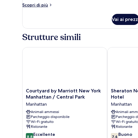
Altri
Scopri di più
dettagli
per
Vai ai prezz
Camera
Strutture simili
Courtyard by Marriott New York Manhattan / Centra
Sheraton New
Courtyard
Sheraton
Courtyard by Marriott New York
Sheraton N
by
New
Manhattan / Central Park
Hotel
Marriott
York
Manhattan
Manhattan
New
Times
York
Animali ammessi
Square
Animali amm
Parcheggio disponibile
Parcheggio d
Manhattan
Hotel
Wi-Fi gratuito
Wi-Fi gratuit
/
Manhattan
Ristorante
Ristorante
Central
8.8
7.4
Park
Eccellente
Buono
8,8
7,4