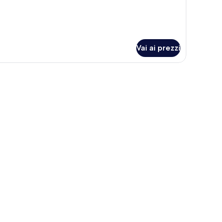
r
ING
ZE
Vai ai prezzi