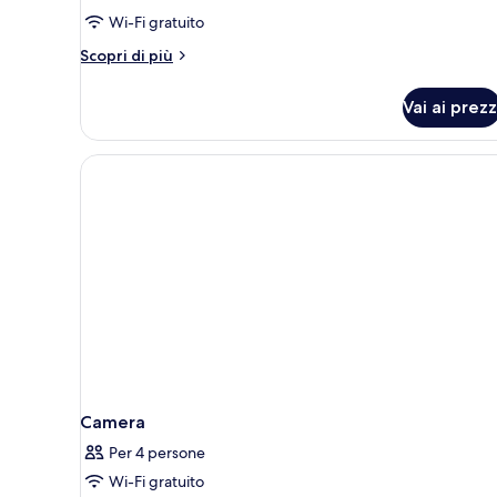
matrimoniali,
Wi-Fi gratuito
vista
parco
Altri
Scopri di più
dettagli
(Hearing
per
Accessible)
Vai ai prezz
Monolocale,
2
letti
matrimoniali,
vista
parco
(Hearing
Accessible)
Camera
Per 4 persone
Wi-Fi gratuito