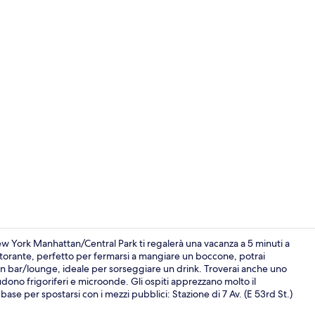
Vista dalla s
w York Manhattan/Central Park ti regalerà una vacanza a 5 minuti a
torante, perfetto per fermarsi a mangiare un boccone, potrai
 un bar/lounge, ideale per sorseggiare un drink. Troverai anche uno
Ristorante
dono frigoriferi e microonde. Gli ospiti apprezzano molto il
ase per spostarsi con i mezzi pubblici: Stazione di 7 Av. (E 53rd St.)