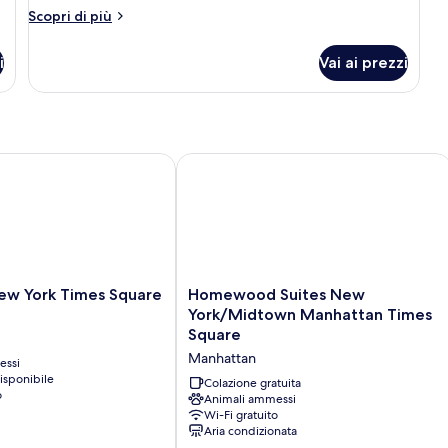
Altri
Scopri di più
dettagli
per
i
Vai ai prezzi
Camera
l Park
 York Times Square Hotel
Homewood Suites New York/Midtown
Homewood
ew York Times Square
Homewood Suites New
Suites
York/Midtown Manhattan Times
New
Square
York/Midtown
Manhattan
essi
Manhattan
isponibile
Times
Colazione gratuita
o
Square
Animali ammessi
Wi-Fi gratuito
Manhattan
Aria condizionata