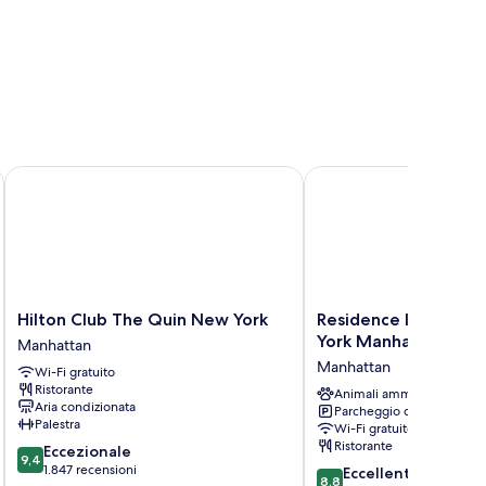
 Manhattan Times Square
Hilton Club The Quin New York
Residence Inn by Marr
Hilton
Residence
Hilton Club The Quin New York
Residence Inn by Ma
Club
Inn
York Manhattan/Tim
Manhattan
The
by
Manhattan
Wi-Fi gratuito
Quin
Marriott
Ristorante
New
New
Animali ammessi
Aria condizionata
Parcheggio disponibile
York
York
Palestra
Wi-Fi gratuito
Manhattan
Manhattan/Times
Ristorante
9.4
Eccezionale
Square
9,4
su
1.847 recensioni
8.8
Manhattan
Eccellente
8,8