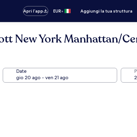
•
Apri l’app
EUR
Aggiungi la tua struttura
iott New York Manhattan/Ce
Date
P