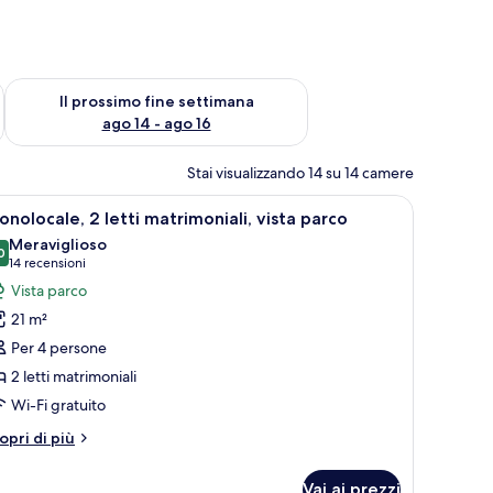
ne settimana, ago 7 - ago 9
Verifica la disponibilità per il prossimo fine settimana, ago 14 
Il prossimo fine settimana
ago 14 - ago 16
Stai visualizzando 14 su 14 camere
dia.
na scrivania con televisore, una sedia e vista sulla città attraverso ampie fi
pri
Una camera d'albergo con due letti, un como
11
nolocale, 2 letti matrimoniali, vista parco
utte
Meraviglioso
0
9,0 su 10
(14
14 recensioni
oto
recensioni)
Vista parco
er
21 m²
onolocale,
Per 4 persone
2 letti matrimoniali
tti
Wi-Fi gratuito
atrimoniali,
sta
tri
opri di più
arco
ttagli
r
Vai ai prezzi