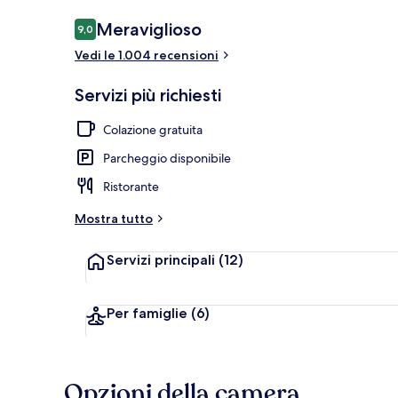
Recensioni
Meraviglioso
9,0
9,0 su 10
Vedi le 1.004 recensioni
Esterni
Servizi più richiesti
Colazione gratuita
Parcheggio disponibile
Ristorante
Mostra tutto
Servizi principali
(12)
Per famiglie
(6)
Opzioni della camera