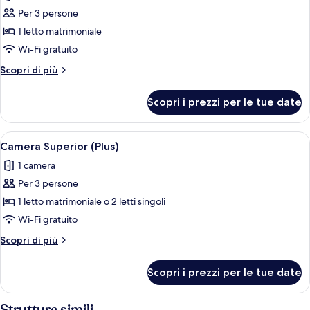
per
Per 3 persone
Suite
1 letto matrimoniale
Junior
Wi-Fi gratuito
Altri
Scopri di più
dettagli
per
Scopri i prezzi per le tue date
Suite
Junior
Apri
Una camera d'albergo moderna con un l
4
Camera Superior (Plus)
tutte
1 camera
le
Per 3 persone
foto
per
1 letto matrimoniale o 2 letti singoli
Camera
Wi-Fi gratuito
Superior
Altri
Scopri di più
(Plus)
dettagli
per
Scopri i prezzi per le tue date
Camera
Superior
(Plus)
Strutture simili