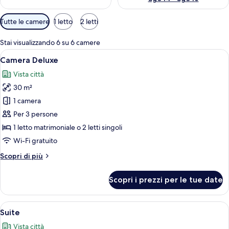
Filtri
Tutte le camere
1 letto
2 letti
disponibili
per
Stai visualizzando 6 su 6 camere
le
Apri
Un letto ben rifatto con cuscini bianc
5
Camera Deluxe
camere
tutte
Vista città
le
30 m²
foto
per
1 camera
Camera
Per 3 persone
Deluxe
1 letto matrimoniale o 2 letti singoli
Wi-Fi gratuito
Altri
Scopri di più
dettagli
per
Scopri i prezzi per le tue date
Camera
Deluxe
Apri
Camera d'albergo con un letto, una pian
11
Suite
tutte
Vista città