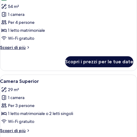
le
54 m²
foto
per
1 camera
Suite
Per 4 persone
1 letto matrimoniale
Wi-Fi gratuito
Altri
Scopri di più
dettagli
per
Scopri i prezzi per le tue date
Suite
Apri
Un bagno moderno con cabina doccia in
6
Camera Superior
tutte
29 m²
le
1 camera
foto
per
Per 3 persone
Camera
1 letto matrimoniale o 2 letti singoli
Superior
Wi-Fi gratuito
Altri
Scopri di più
dettagli