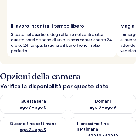
Il lavoro incontra il tempo libero
Magia 
Situato nel quartiere degli affari e nel centro città,
Immerget
questo hotel dispone di un business center aperto 24
e intern
ore su 24. La spa, la sauna e il bar offrono il relax
attende 
perfetto.
vegetar
Opzioni della camera
Verifica la disponibilità per queste date
Verifica la disponibilità per questa sera, ago 7 - ago 8
Verifica la disponibilità per d
Questa sera
Domani
ago 7 - ago 8
ago 8 - ago 9
Verifica la disponibilità per questo fine settimana, ago 7 - ago
Verifica la disponibilità per il
Questo fine settimana
Il prossimo fine
settimana
ago 7 - ago 9
ago 14 - ago 16