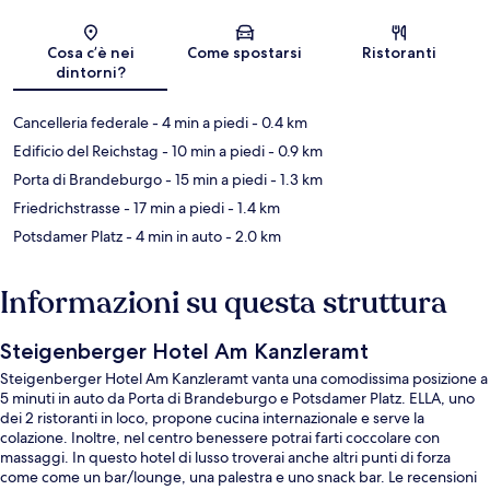
Mappa
Cosa c’è nei
Come spostarsi
Ristoranti
dintorni?
Cancelleria federale
- 4 min a piedi
- 0.4 km
Edificio del Reichstag
- 10 min a piedi
- 0.9 km
Porta di Brandeburgo
- 15 min a piedi
- 1.3 km
Friedrichstrasse
- 17 min a piedi
- 1.4 km
Potsdamer Platz
- 4 min in auto
- 2.0 km
Informazioni su questa struttura
Steigenberger Hotel Am Kanzleramt
Steigenberger Hotel Am Kanzleramt vanta una comodissima posizione a
5 minuti in auto da Porta di Brandeburgo e Potsdamer Platz. ELLA, uno
dei 2 ristoranti in loco, propone cucina internazionale e serve la
colazione. Inoltre, nel centro benessere potrai farti coccolare con
massaggi. In questo hotel di lusso troverai anche altri punti di forza
come come un bar/lounge, una palestra e uno snack bar. Le recensioni