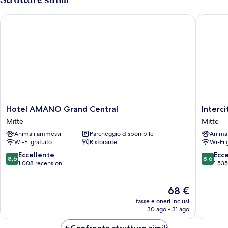
Hotel AMANO Grand Central
Intercit
Hotel
Intercit
Hotel AMANO Grand Central
Interc
AMANO
Berlin
Mitte
Mitte
Grand
Hauptb
Animali ammessi
Parcheggio disponibile
Anima
Central
Mitte
Wi-Fi gratuito
Ristorante
Wi-Fi 
Mitte
8.6
8.6
Eccellente
Ecc
8,6
8,6
su
su
1.008 recensioni
1.535
10,
10,
Eccellente,
Eccellen
Il
68 €
1.008
1.535
prezzo
recensioni
recensio
tasse e oneri inclusi
attuale
30 ago - 31 ago
è
68 €