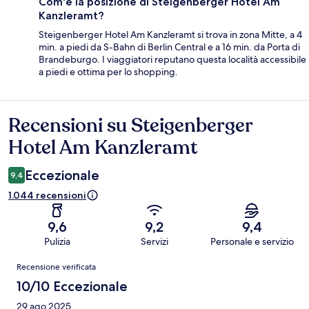
Com'è la posizione di Steigenberger Hotel Am
Kanzleramt?
Steigenberger Hotel Am Kanzleramt si trova in zona Mitte, a 4
min. a piedi da S-Bahn di Berlin Central e a 16 min. da Porta di
Brandeburgo. I viaggiatori reputano questa località accessibile
a piedi e ottima per lo shopping.
Recensioni su Steigenberger
Recensioni
Hotel Am Kanzleramt
Eccezionale
9,4
1.044 recensioni
9,6
9,2
9,4
Pulizia
Servizi
Personale e servizio
Recensioni
Recensione verificata
10/10 Eccezionale
29 ago 2025