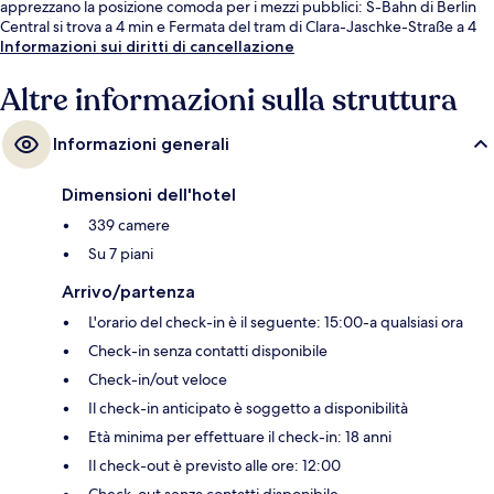
apprezzano la posizione comoda per i mezzi pubblici: S-Bahn di Berlin
Central si trova a 4 min e Fermata del tram di Clara-Jaschke-Straße a 4
min.
Informazioni sui diritti di cancellazione
Altre informazioni sulla struttura
Informazioni generali
Dimensioni dell'hotel
339 camere
Su 7 piani
Arrivo/partenza
L'orario del check-in è il seguente: 15:00-a qualsiasi ora
Check-in senza contatti disponibile
Check-in/out veloce
Il check-in anticipato è soggetto a disponibilità
Età minima per effettuare il check-in: 18 anni
Il check-out è previsto alle ore: 12:00
Check-out senza contatti disponibile