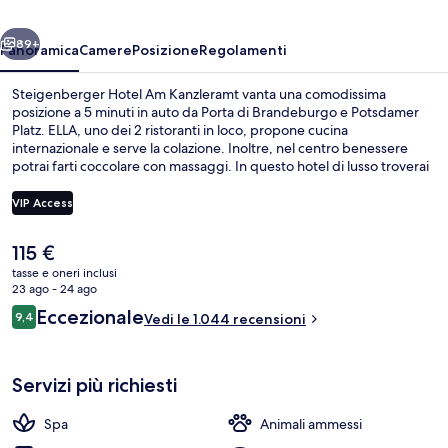
ietro
Avanti
89+
Panoramica
Camere
Posizione
Regolamenti
Steigenberger Hotel Am Kanzleramt vanta una comodissima
posizione a 5 minuti in auto da Porta di Brandeburgo e Potsdamer
Platz. ELLA, uno dei 2 ristoranti in loco, propone cucina
internazionale e serve la colazione. Inoltre, nel centro benessere
potrai farti coccolare con massaggi. In questo hotel di lusso troverai
anche altri punti di forza come come un bar/lounge, una palestra e
uno snack bar. Le recensioni apprezzano la posizione comoda per i
VIP Access
mezzi pubblici: S-Bahn di Berlin Central si trova a 4 min e Fermata
del tram di Clara-Jaschke-Straße a 4 min.
Il
115 €
Hall
prezzo
tasse e oneri inclusi
attuale
23 ago - 24 ago
è
Recensioni
Eccezionale
9,4
Vedi le 1.044 recensioni
115 €
9,4 su 10
Servizi più richiesti
Spa
Animali ammessi