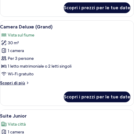
per
Scopri i prezzi per le tue date
Camera
Superior
Apri
Una camera d'albergo moderna con un l
7
Camera Deluxe (Grand)
tutte
Vista sul fiume
le
30 m²
foto
per
1 camera
Camera
Per 3 persone
Deluxe
1 letto matrimoniale o 2 letti singoli
(Grand)
Wi-Fi gratuito
Altri
Scopri di più
dettagli
per
Scopri i prezzi per le tue date
Camera
Deluxe
(Grand)
Apri
Una moderna camera d'albergo con un l
6
Suite Junior
tutte
Vista città
le
1 camera
foto