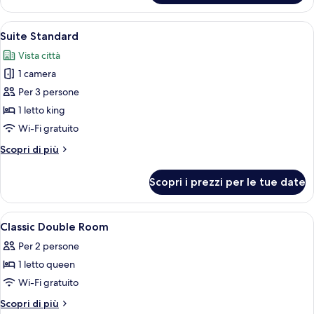
Classic,
divano
1
Apri
Camera d'albergo con un letto grande, 
letto
4
letto
Suite Standard
tutte
king
Vista città
con
le
divano
1 camera
foto
letto
per
Per 3 persone
Suite
1 letto king
Standard
Wi-Fi gratuito
Altri
Scopri di più
dettagli
per
Scopri i prezzi per le tue date
Suite
Standard
Apri
Biancheria da letto di alta qualità, cop
4
Classic Double Room
tutte
Per 2 persone
le
1 letto queen
foto
per
Wi-Fi gratuito
Classic
Altri
Scopri di più