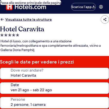
Passa alla sezione principale della pagina
Scarica l’app
Visualizza tutte le strutture
Hotel Caravita
Struttura
a
Hotel di lusso, con collegamento a una stazione
5.0
ferroviaria/metropolitana e spa completamente attrezzata, vicino a
Galleria Doria Pamphilj
stelle
Scegli le date per vedere i prezzi
Dove vuoi andare?
Date
Persone