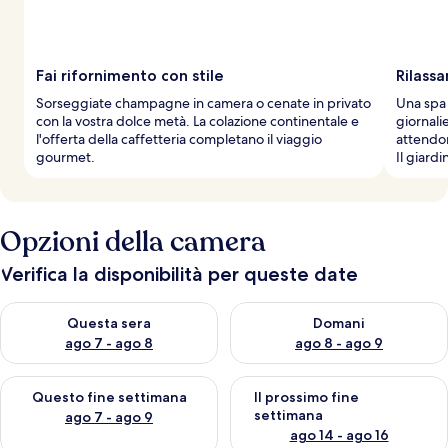
Fai rifornimento con stile
Rilass
Sorseggiate champagne in camera o cenate in privato
Una spa 
con la vostra dolce metà. La colazione continentale e
giornali
l'offerta della caffetteria completano il viaggio
attendo
gourmet.
Il giardi
Opzioni della camera
Verifica la disponibilità per queste date
Verifica la disponibilità per questa sera, ago 7 - ago 8
Verifica la disponibilità per d
Questa sera
Domani
ago 7 - ago 8
ago 8 - ago 9
Verifica la disponibilità per questo fine settimana, ago 7 - ago
Verifica la disponibilità per il
Questo fine settimana
Il prossimo fine
settimana
ago 7 - ago 9
ago 14 - ago 16