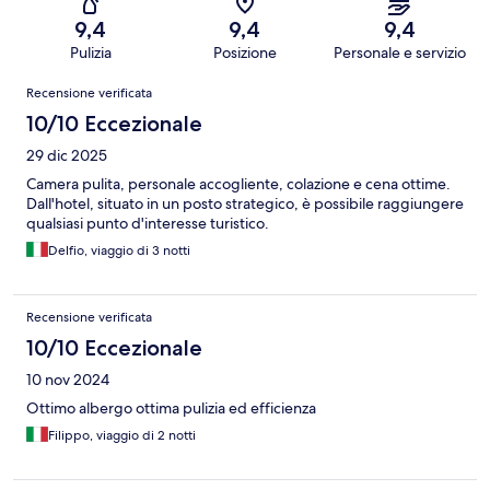
9,4
9,4
9,4
Pulizia
Posizione
Personale e servizio
Recensioni
Recensione verificata
10/10 Eccezionale
29 dic 2025
Camera pulita, personale accogliente, colazione e cena ottime.
Dall'hotel, situato in un posto strategico, è possibile raggiungere
qualsiasi punto d'interesse turistico.
Delfio, viaggio di 3 notti
Recensione verificata
10/10 Eccezionale
10 nov 2024
Ottimo albergo ottima pulizia ed efficienza
Filippo, viaggio di 2 notti