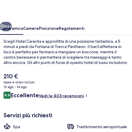
ietro
Avanti
82+
Panoramica
Camere
Posizione
Regolamenti
Scegli Hotel Caravita e approfitta di una posizione fantastica, a 5
minuti a piedi da Fontana di Trevi e Pantheon. Il bar/caffetteria in
loco è perfetto per fermarsi a mangiare un boccone, mentre il
centro benessere ti permetterà di scegliere tra massaggi e tanto
altro ancora. Gli altri punti di forza di questo hotel di lusso includono
una vasca idromassaggio, una sauna e un bagno turco. Altri
viaggiatori apprezzano il personale gentile della struttura.
Il
210 €
Approfitta dei mezzi pubblici nelle vicinanze: Fermata del tram di
prezzo
tasse e oneri inclusi
Porta Venezia è a 8 min e Stazione metro di Barberini a 11 min a piedi.
attuale
13 ago - 14 ago
Colazione continentale a pagamento, s
è
Recensioni
Eccellente
8,8
Vedi le 403 recensioni
210 €
8,8 su 10
Servizi più richiesti
Spa
Trasferimento aeroportuale