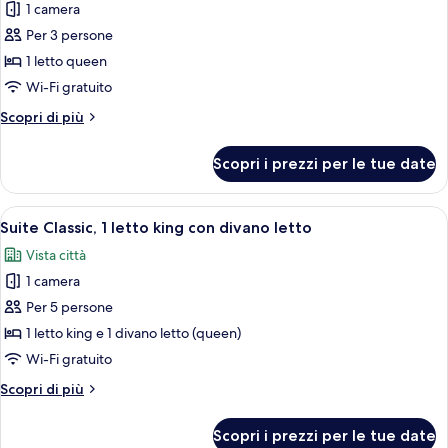
1 camera
foto
per
Per 3 persone
Doppia
1 letto queen
Superior
Wi-Fi gratuito
Altri
Scopri di più
dettagli
per
Scopri i prezzi per le tue date
Doppia
Superior
Apri
Camera d'albergo con un letto grande
6
Suite Classic, 1 letto king con divano letto
tutte
Vista città
le
1 camera
foto
per
Per 5 persone
Suite
1 letto king e 1 divano letto (queen)
Classic,
Wi-Fi gratuito
1
Altri
Scopri di più
letto
dettagli
king
per
Scopri i prezzi per le tue date
Suite
con