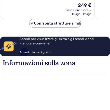
Ottimo,
859
Il
249 €
903
recensioni
prezzo
recensio
tasse e oneri inclusi
attuale
18 ago - 19 ago
è
249 €
Confronta strutture simili
Accedi per visualizzare gli extra e gli sconti idonei.
Prenotare conviene!
Accedi
Iscriviti gratis
Informazioni sulla zona