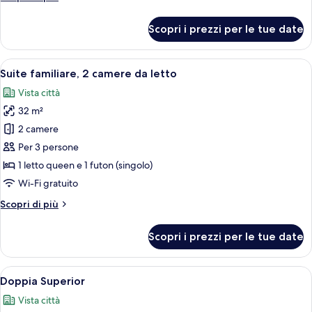
dettagli
per
Scopri i prezzi per le tue date
Camera
Deluxe
Apri
Una camera d'albergo con un letto gra
3
Suite familiare, 2 camere da letto
tutte
Vista città
le
32 m²
foto
per
2 camere
Suite
Per 3 persone
familiare,
1 letto queen e 1 futon (singolo)
2
Wi-Fi gratuito
camere
Altri
Scopri di più
da
dettagli
letto
per
Scopri i prezzi per le tue date
Suite
familiare,
2
Apri
Una camera d'albergo con un letto, un
8
camere
Doppia Superior
tutte
da
Vista città
letto
le