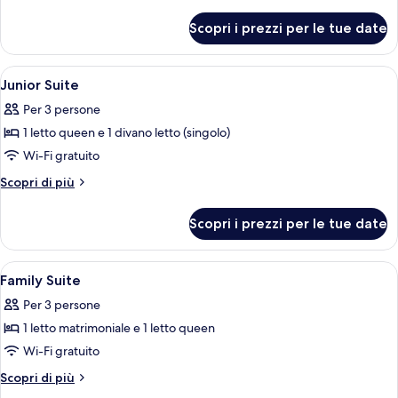
Double
dettagli
per
Room
Scopri i prezzi per le tue date
Classic
Double
Room
Apri
Biancheria da letto di alta qualità, cop
5
Junior Suite
tutte
Per 3 persone
le
1 letto queen e 1 divano letto (singolo)
foto
per
Wi-Fi gratuito
Junior
Altri
Scopri di più
Suite
dettagli
per
Scopri i prezzi per le tue date
Junior
Suite
Apri
Biancheria da letto di alta qualità, cop
4
Family Suite
tutte
Per 3 persone
le
1 letto matrimoniale e 1 letto queen
foto
per
Wi-Fi gratuito
Family
Altri
Scopri di più
Suite
dettagli