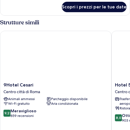
per
Scopri i prezzi per le tue date
Family
Suite
Strutture simili
9Hotel Cesari
Hotel 55 
9Hotel
Hotel
9Hotel Cesari
Hotel 5
Cesari
55
Centro città di Roma
Centro c
Centro
Fifty
Animali ammessi
Parcheggio disponibile
Trasfe
città
five
Wi-Fi gratuito
Aria condizionata
aeropo
di
Centro
Ristor
Roma
città
9.2
Meraviglioso
9,2
8.0
di
Ott
su
859 recensioni
8,0
su
Roma
903 
10,
10,
Meraviglioso,