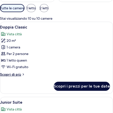
Filtri
Tutte le camere
1 letto
2 letti
disponibili
per
Stai visualizzando 10 su 10 camere
le
Apri
Un letto rifatto con un piumone bian
4
Doppia Classic
camere
tutte
Vista città
le
20 m²
foto
per
1 camera
Doppia
Per 2 persone
Classic
1 letto queen
Wi-Fi gratuito
Altri
Scopri di più
dettagli
per
Scopri i prezzi per le tue date
Doppia
Classic
Apri
Una camera d'albergo con un letto, una
6
Junior Suite
tutte
Vista città
le