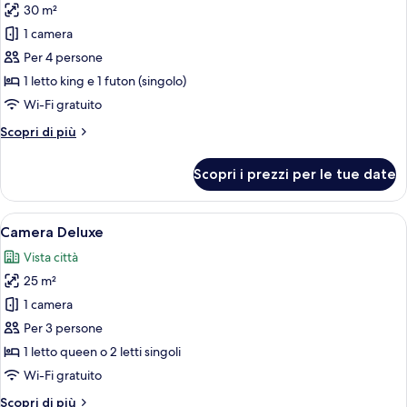
30 m²
foto
per
1 camera
Junior
Per 4 persone
Suite
1 letto king e 1 futon (singolo)
Wi-Fi gratuito
Altri
Scopri di più
dettagli
per
Scopri i prezzi per le tue date
Junior
Suite
Apri
Una camera d'albergo con un letto, una 
9
Camera Deluxe
tutte
Vista città
le
25 m²
foto
per
1 camera
Camera
Per 3 persone
Deluxe
1 letto queen o 2 letti singoli
Wi-Fi gratuito
Altri
Scopri di più