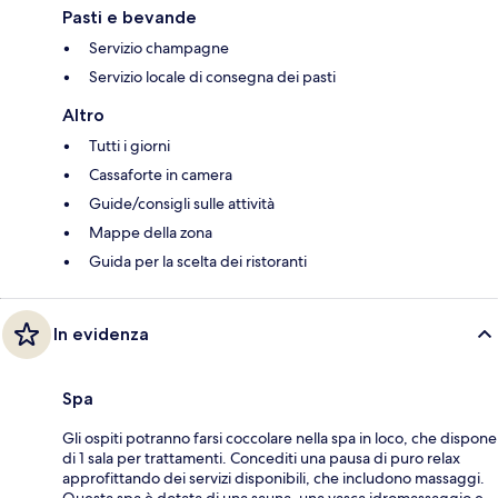
Pasti e bevande
Servizio champagne
Servizio locale di consegna dei pasti
Altro
Tutti i giorni
Cassaforte in camera
Guide/consigli sulle attività
Mappe della zona
Guida per la scelta dei ristoranti
In evidenza
Spa
Gli ospiti potranno farsi coccolare nella spa in loco, che dispone
di 1 sala per trattamenti. Concediti una pausa di puro relax
approfittando dei servizi disponibili, che includono massaggi.
Questa spa è dotata di una sauna, una vasca idromassaggio e