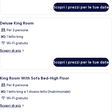
1
per
King
Scopri i prezzi per le tue date
Deluxe
Bed,
Room,
Accessible,
1
Apri
Una camera d'albergo con un letto gra
8
King
Corner
Deluxe King Room
tutte
Bed,
(Roll-
Per 3 persone
Accessible,
le
in
Corner
1 letto king
foto
Shower)
(Roll-
per
Wi-Fi gratuito
in
Deluxe
Shower)
Altri
Scopri di più
King
dettagli
per
Room
Scopri i prezzi per le tue date
Deluxe
King
Room
Apri
Una camera d'albergo con un letto, un
8
King Room With Sofa Bed-High Floor
tutte
Per 4 persone
le
1 letto king e 1 divano letto (matrimoniale)
foto
per
Wi-Fi gratuito
King
Altri
Scopri di più
Room
dettagli