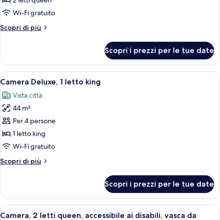
per
2 letti queen
Camera,
Wi-Fi gratuito
2
Altri
Scopri di più
letti
dettagli
queen
per
Scopri i prezzi per le tue date
Camera,
2
letti
Apri
Una camera d'albergo con divano, letto, 
8
queen
Camera Deluxe, 1 letto king
tutte
Vista città
le
44 m²
foto
per
Per 4 persone
Camera
1 letto king
Deluxe,
Wi-Fi gratuito
1
Altri
Scopri di più
letto
dettagli
king
per
Scopri i prezzi per le tue date
Camera
Deluxe,
1
Apri
Una camera d'albergo con un divano, un
8
letto
Camera, 2 letti queen, accessibile ai disabili, vasca da