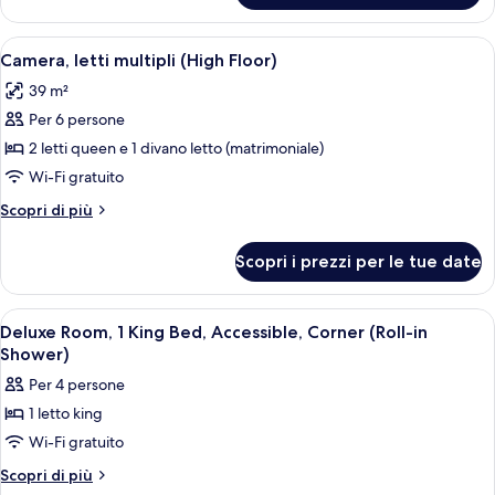
con
1
divano
letto
Apri
Una camera d'albergo con un divano, un
letto
9
king
Camera, letti multipli (High Floor)
tutte
con
(High
39 m²
divano
le
Floor)
letto
Per 6 persone
foto
(High
per
2 letti queen e 1 divano letto (matrimoniale)
Floor)
Camera,
Wi-Fi gratuito
letti
Altri
Scopri di più
multipli
dettagli
(High
per
Scopri i prezzi per le tue date
Camera,
Floor)
letti
multipli
Apri
Una camera d'albergo con un letto, un 
6
(High
Deluxe Room, 1 King Bed, Accessible, Corner (Roll-in
tutte
Floor)
Shower)
le
Per 4 persone
foto
1 letto king
per
Wi-Fi gratuito
Deluxe
Room,
Altri
Scopri di più
dettagli