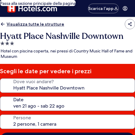
Passa alla sezione principale della pagina
Scarica l’app
Visualizza tutte le strutture
Hyatt Place Nashville Downtown
Struttura
a
Hotel con piscina coperta, nei pressi di Country Music Hall of Fame and
3.0
Museum
stelle
Scegli le date per vedere i prezzi
Dove vuoi andare?
Date
Persone