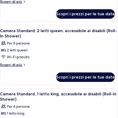
Deluxe,
Altri
Scopri di più
dettagli
1
per
letto
Scopri i prezzi per le tue date
Camera
king,
Deluxe,
accessibile
1
Apri
Una camera d'albergo con un divano, un
10
letto
ai
Camera Standard, 2 letti queen, accessibile ai disabili (Roll-
tutte
king,
In Shower)
disabili,
accessibile
le
ad
Per 6 persone
ai
foto
angolo
disabili,
2 letti queen
per
ad
(Roll-
Wi-Fi gratuito
Camera
angolo
In
(Roll-
Standard,
Altri
Scopri di più
Shower)
In
dettagli
2
Shower)
per
letti
Scopri i prezzi per le tue date
Camera
queen,
Standard,
accessibile
2
Apri
Una camera d'albergo con un divano, u
8
letti
ai
Camera Standard, 1 letto king, accessibile ai disabili (Roll-In
tutte
queen,
Shower)
disabili
accessibile
le
(Roll-
Per 4 persone
ai
foto
In
disabili
1 letto king
per
(Roll-