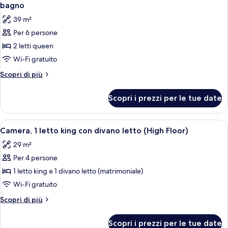
tutte
king
bagno
le
39 m²
foto
Per 6 persone
per
2 letti queen
Camera,
2
Wi-Fi gratuito
letti
Altri
Scopri di più
queen,
dettagli
per
accessibile
Scopri i prezzi per le tue date
Camera,
ai
2
disabili,
letti
Apri
Una camera d'hotel con un letto, un d
9
vasca
queen,
Camera, 1 letto king con divano letto (High Floor)
tutte
accessibile
da
29 m²
ai
le
bagno
disabili,
Per 4 persone
foto
vasca
per
1 letto king e 1 divano letto (matrimoniale)
da
Camera,
bagno
Wi-Fi gratuito
1
Altri
Scopri di più
letto
dettagli
king
per
Scopri i prezzi per le tue date
Camera,