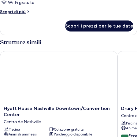
Shower)
Wi-Fi gratuito
Camera
In
Shower)
Standard,
Altri
Scopri di più
dettagli
1
per
letto
Scopri i prezzi per le tue date
Camera
king,
Standard,
accessibile
1
Strutture simili
letto
ai
king,
disabili
Hyatt House Nashville Downtown/Convention Center
Drury Pl
accessibile
(Roll-
ai
In
disabili
(Roll-
Shower)
In
Shower)
Hyatt
Drury
Hyatt House Nashville Downtown/Convention
Drury 
House
Plaza
Center
Centro d
Nashville
Hotel
Centro de Nashville
Piscin
Downtown/Convention
Nashvill
Anima
Center
Piscina
Colazione gratuita
Downto
Animali ammessi
Parcheggio disponibile
Centro
Centro
9.8
Ecc