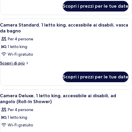
per
With
Scopri i prezzi per le tue date
King
Sofa
Room
Bed-
With
Apri
Una camera d'albergo con un divano, u
7
High
Sofa
Camera Standard, 1 letto king, accessibile ai disabili, vasca
tutte
Bed-
Floor
da bagno
High
le
Per 4 persone
Floor
foto
1 letto king
per
Wi-Fi gratuito
Camera
Standard,
Altri
Scopri di più
dettagli
1
per
letto
Scopri i prezzi per le tue date
Camera
king,
Standard,
accessibile
1
Apri
Una camera d'albergo con un divano, u
7
letto
ai
Camera Deluxe, 1 letto king, accessibile ai disabili, ad
tutte
king,
angolo (Roll-In Shower)
disabili,
accessibile
le
vasca
Per 4 persone
ai
foto
da
disabili,
1 letto king
per
vasca
bagno
Wi-Fi gratuito
Camera
da
bagno