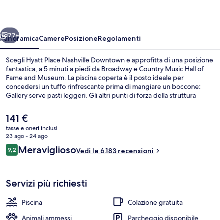
Downtown
ietro
Avanti
77+
Panoramica
Camere
Posizione
Regolamenti
Scegli Hyatt Place Nashville Downtown e approfitta di una posizione
fantastica, a 5 minuti a piedi da Broadway e Country Music Hall of
Fame and Museum. La piscina coperta è il posto ideale per
concedersi un tuffo rinfrescante prima di mangiare un boccone:
Gallery serve pasti leggeri. Gli altri punti di forza della struttura
includono un bar/lounge, una palestra aperta giorno e notte e una
palestra. Le recensioni dei viaggiatori menzionano i letti comodi e il
Il
141 €
personale gentile.
prezzo
tasse e oneri inclusi
attuale
23 ago - 24 ago
Esterni
è
Recensioni
Meraviglioso
9,2
Vedi le 6.183 recensioni
141 €
9,2 su 10
Servizi più richiesti
Piscina
Colazione gratuita
Animali ammessi
Parcheggio disponibile