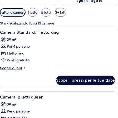
ago 14 - ago 16
Filtri
Tutte le camere
1 letto
2 letti
3+ letti
disponibili
per
Stai visualizzando 13 su 13 camere
le
Apri
Una camera d'hotel con un letto, un d
8
Camera Standard, 1 letto king
camere
tutte
29 m²
le
Per 4 persone
foto
per
1 letto king
Camera
Wi-Fi gratuito
Standard,
Altri
Scopri di più
1
dettagli
letto
per
Scopri i prezzi per le tue date
Camera
king
Standard,
1
Apri
Una camera d'albergo con un divano, un
10
letto
Camera, 2 letti queen
tutte
king
39 m²
le
Per 6 persone
foto