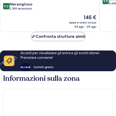
9,8
de
de
su
3.64
9.2
Meraviglioso
9,2
Nashville
Nashvill
10,
su
2.769 recensioni
Eccezion
10,
Il
145 €
3.640
Meraviglioso,
prezzo
recensio
2.769
tasse e oneri inclusi
attuale
24 ago - 25 ago
recensioni
è
145 €
Confronta strutture simili
Accedi per visualizzare gli extra e gli sconti idonei.
Prenotare conviene!
Accedi
Iscriviti gratis
Informazioni sulla zona