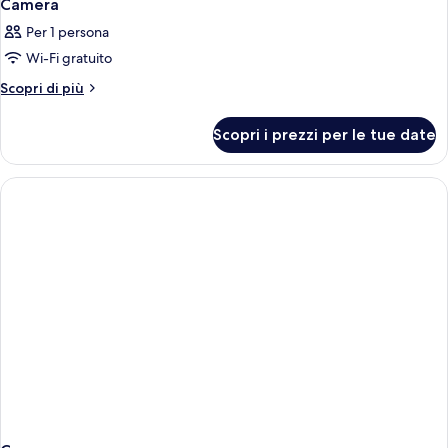
Camera
Per 1 persona
Wi-Fi gratuito
Altri
Scopri di più
dettagli
per
Scopri i prezzi per le tue date
Camera