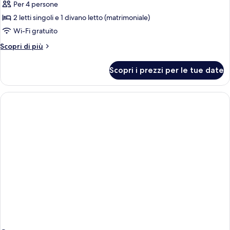
Per 4 persone
foto
per
2 letti singoli e 1 divano letto (matrimoniale)
Suite
Wi-Fi gratuito
Executive
Altri
Scopri di più
(Civico
dettagli
4)
per
Scopri i prezzi per le tue date
Suite
Executive
(Civico
4)