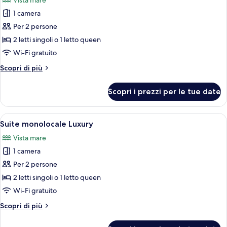
Vista mare
le
1 camera
foto
per
Per 2 persone
Suite
2 letti singoli o 1 letto queen
monolocale
Wi-Fi gratuito
Deluxe
Altri
Scopri di più
dettagli
per
Scopri i prezzi per le tue date
Suite
monolocale
Deluxe
Apri
Una camera d'albergo con un letto gra
1
Suite monolocale Luxury
tutte
Vista mare
le
1 camera
foto
per
Per 2 persone
Suite
2 letti singoli o 1 letto queen
monolocale
Wi-Fi gratuito
Luxury
Altri
Scopri di più
dettagli
per