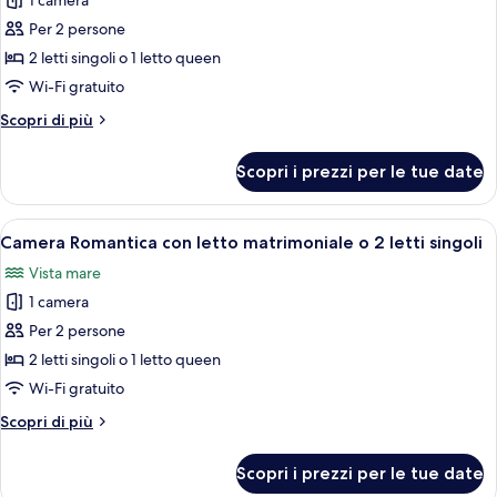
1 camera
foto
letti
per
Per 2 persone
singoli
Camera
2 letti singoli o 1 letto queen
Deluxe
Wi-Fi gratuito
con
Altri
Scopri di più
letto
dettagli
matrimoniale
per
Scopri i prezzi per le tue date
Camera
o
Deluxe
2
con
Apri
Una camera d'albergo con un letto, una
letti
1
letto
Camera Romantica con letto matrimoniale o 2 letti singoli
tutte
singoli
matrimoniale
Vista mare
o
le
2
1 camera
foto
letti
per
Per 2 persone
singoli
Camera
2 letti singoli o 1 letto queen
Romantica
Wi-Fi gratuito
con
Altri
Scopri di più
letto
dettagli
matrimoniale
per
Scopri i prezzi per le tue date
Camera
o