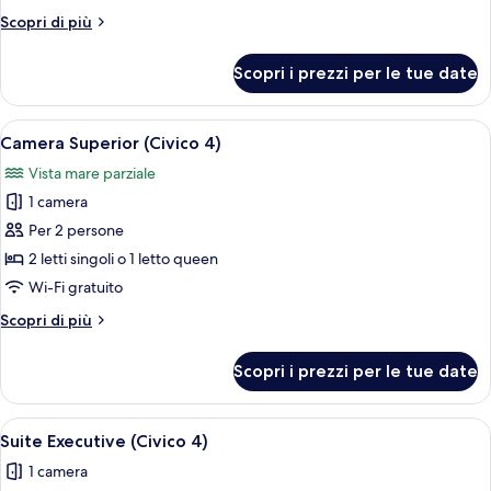
Classic
Altri
Scopri di più
(Civico
dettagli
4)
per
Scopri i prezzi per le tue date
Camera
Classic
(Civico
Apri
Una camera da letto moderna con un le
1
4)
Camera Superior (Civico 4)
tutte
Vista mare parziale
le
1 camera
foto
per
Per 2 persone
Camera
2 letti singoli o 1 letto queen
Superior
Wi-Fi gratuito
(Civico
Altri
Scopri di più
4)
dettagli
per
Scopri i prezzi per le tue date
Camera
Superior
(Civico
Apri
Un letto con cuscini e vista su un port
1
4)
Suite Executive (Civico 4)
tutte
1 camera
le