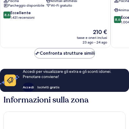
Piscina
Animali ammessi
Piscin
Naples
Centro
Parcheggio disponibile
Wi-Fi gratuito
Centro
di
Anima
di
Napoli
8.6
Eccellente
8,6
8.6
Napoli
Ecc
su
1.431 recensioni
8,6
su
1.004
10,
10,
Eccellente,
Il
210 €
Eccellen
1.431
prezzo
1.004
tasse e oneri inclusi
recensioni
attuale
23 ago - 24 ago
recensio
è
210 €
Confronta strutture simili
Accedi per visualizzare gli extra e gli sconti idonei.
Prenotare conviene!
Accedi
Iscriviti gratis
Informazioni sulla zona