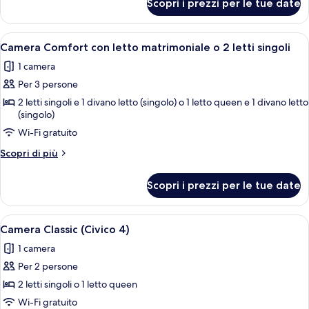
Scopri i prezzi per le tue date
Suite
monolocale
Luxury
Apri
Camera d'albergo con un letto grande
1
Camera Comfort con letto matrimoniale o 2 letti singoli
tutte
1 camera
le
Per 3 persone
foto
per
2 letti singoli e 1 divano letto (singolo) o 1 letto queen e 1 divano letto
(singolo)
Camera
Wi-Fi gratuito
Comfort
con
Altri
Scopri di più
letto
dettagli
per
matrimoniale
Scopri i prezzi per le tue date
Camera
o
Comfort
2
con
Apri
Camera d'albergo moderna con un letto
1
letto
letti
Camera Classic (Civico 4)
tutte
matrimoniale
singoli
1 camera
o
le
2
Per 2 persone
foto
letti
per
2 letti singoli o 1 letto queen
singoli
Camera
Wi-Fi gratuito