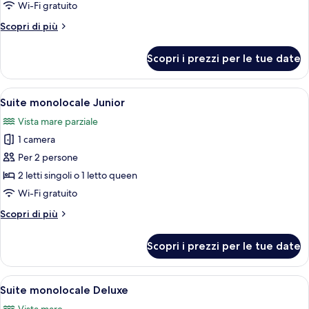
Wi-Fi gratuito
familiare
Altri
Scopri di più
dettagli
per
Scopri i prezzi per le tue date
Quadrupla
familiare
Apri
Camera d'albergo con un letto grande
1
Suite monolocale Junior
tutte
Vista mare parziale
le
1 camera
foto
per
Per 2 persone
Suite
2 letti singoli o 1 letto queen
monolocale
Wi-Fi gratuito
Junior
Altri
Scopri di più
dettagli
per
Scopri i prezzi per le tue date
Suite
monolocale
Junior
Apri
Camera d'albergo con un letto grande
1
Suite monolocale Deluxe
tutte