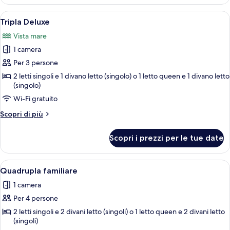
Romantica
2
con
Apri
Una camera d'albergo con un letto, una
letti
1
letto
Tripla Deluxe
tutte
singoli
matrimoniale
Vista mare
o
le
2
1 camera
foto
letti
per
Per 3 persone
singoli
Tripla
2 letti singoli e 1 divano letto (singolo) o 1 letto queen e 1 divano letto
(singolo)
Deluxe
Wi-Fi gratuito
Altri
Scopri di più
dettagli
per
Scopri i prezzi per le tue date
Tripla
Deluxe
Apri
Camera d'albergo con un letto grande
1
Quadrupla familiare
tutte
1 camera
le
Per 4 persone
foto
per
2 letti singoli e 2 divani letto (singoli) o 1 letto queen e 2 divani letto
(singoli)
Quadrupla