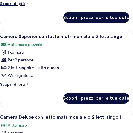
Standard
Altri
Scopri di più
con
dettagli
letto
per
Scopri i prezzi per le tue date
Camera
matrimoniale
Standard
o
con
Apri
Una camera d'albergo con un letto gra
2
1
letto
Camera Superior con letto matrimoniale o 2 letti singoli
tutte
matrimoniale
letti
Vista mare parziale
o
le
singoli
2
1 camera
foto
letti
per
Per 2 persone
singoli
Camera
2 letti singoli o 1 letto queen
Superior
Wi-Fi gratuito
con
Altri
Scopri di più
letto
dettagli
matrimoniale
per
Scopri i prezzi per le tue date
Camera
o
Superior
2
con
Apri
Camera d'albergo con un letto grande,
letti
1
letto
Camera Deluxe con letto matrimoniale o 2 letti singoli
tutte
singoli
matrimoniale
Vista mare
o
le
2