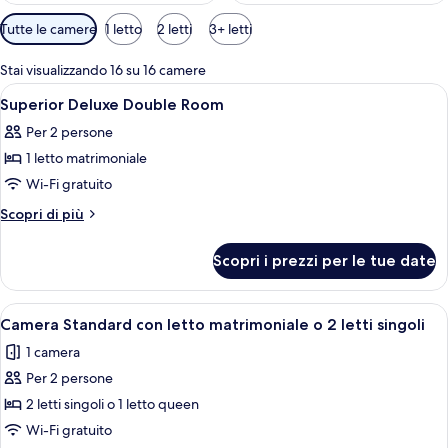
Filtri
Tutte le camere
1 letto
2 letti
3+ letti
disponibili
per
Stai visualizzando 16 su 16 camere
le
Apri
Minibar, cassaforte in camera, una scr
1
Superior Deluxe Double Room
camere
tutte
Per 2 persone
le
1 letto matrimoniale
foto
per
Wi-Fi gratuito
Superior
Altri
Scopri di più
Deluxe
dettagli
per
Double
Scopri i prezzi per le tue date
Superior
Room
Deluxe
Double
Apri
Una camera d'albergo moderna con un l
1
Room
Camera Standard con letto matrimoniale o 2 letti singoli
tutte
1 camera
le
Per 2 persone
foto
per
2 letti singoli o 1 letto queen
Camera
Wi-Fi gratuito