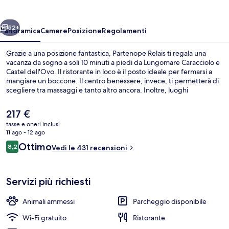
ietro
Avanti
52+
Panoramica
Camere
Posizione
Regolamenti
Grazie a una posizione fantastica, Partenope Relais ti regala una
vacanza da sogno a soli 10 minuti a piedi da Lungomare Caracciolo e
Castel dell'Ovo. Il ristorante in loco è il posto ideale per fermarsi a
mangiare un boccone. Il centro benessere, invece, ti permetterà di
scegliere tra massaggi e tanto altro ancora. Inoltre, luoghi
d'interesse come Piazza del Plebiscito e Galleria Umberto I si trovano
a soli 15 minuti a piedi. Approfitta dei mezzi pubblici nelle vicinanze:
Il
217 €
Stazione metro di Chiaia - Monte di Dio è a 9 min e Stazione di San
prezzo
tasse e oneri inclusi
Pasquale a 10 min a piedi.
attuale
11 ago - 12 ago
Esterni
è
Recensioni
Ottimo
8,2
Vedi le 431 recensioni
217 €
8,2 su 10
Servizi più richiesti
Animali ammessi
Parcheggio disponibile
Wi-Fi gratuito
Ristorante