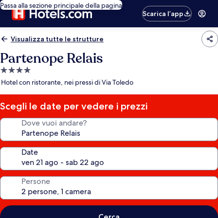
Passa alla sezione principale della pagina
Scarica l’app
Visualizza tutte le strutture
Partenope Relais
Struttura
a
Hotel con ristorante, nei pressi di Via Toledo
4.0
stelle
Scegli le date per vedere i prezzi
Dove vuoi andare?
Date
Persone
Cerca