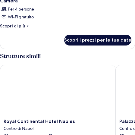
Camera
Per 4 persone
Wi-Fi gratuito
Altri
Scopri di più
dettagli
per
Scopri i prezzi per le tue date
Camera
Strutture simili
Royal Continental Hotel Naples
Palazzo 
Royal
Palazzo
Royal Continental Hotel Naples
Palazz
Continental
Caraccio
Centro di Napoli
Centro d
Hotel
Naples