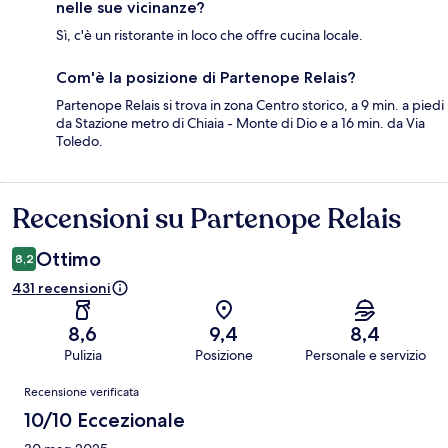
nelle sue vicinanze?
Sì, c'è un ristorante in loco che offre cucina locale.
Com'è la posizione di Partenope Relais?
Partenope Relais si trova in zona Centro storico, a 9 min. a piedi
da Stazione metro di Chiaia - Monte di Dio e a 16 min. da Via
Toledo.
Recensioni su Partenope Relais
Recensioni
Ottimo
8,2
431 recensioni
8,6
9,4
8,4
Pulizia
Posizione
Personale e servizio
Recensioni
Recensione verificata
10/10 Eccezionale