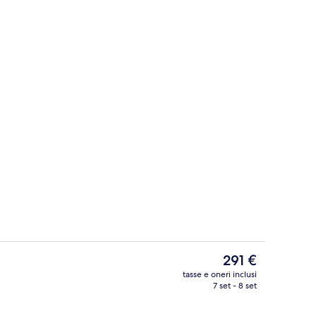
erni
Terrazza/patio
Il
291 €
prezzo
tasse e oneri inclusi
attuale
7 set - 8 set
erto, ombrelloni da piscina, lettini
Tende oscuranti, ferro/asse da stiro, cu
è
291 €