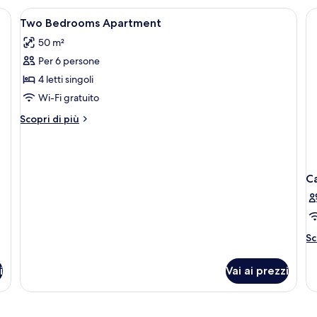
parziale
da
ca
n tavolo in legno e una TV montata a parete.
Apri
Una stanza con balcone, divano, tavol
letto,
26
da
Two Bedrooms Apartment
terrazzo,
tutte
le
vista
50 m²
le
ba
mare
vi
Per 6 persone
foto
parziale
m
per
4 letti singoli
Two
Wi-Fi gratuito
Bedrooms
Altri
Scopri di più
Apartment
dettagli
per
Two
Bedrooms
C
Apartment
Al
Sc
de
pe
i
Vai ai prezzi
C