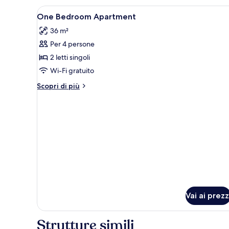
Apri
Un soggiorno con un divano, u
26
One Bedroom Apartment
tutte
36 m²
le
Per 4 persone
foto
per
2 letti singoli
One
Wi-Fi gratuito
Bedroom
Altri
Scopri di più
Apartment
dettagli
per
One
Bedroom
Apartment
Vai ai prezz
Strutture simili