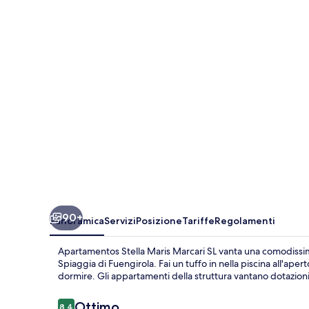
Maris
Marcari
SL
90+
Panoramica
Servizi
Posizione
Tariffe
Regolamenti
Apartamentos Stella Maris Marcari SL vanta una comodissima
Spiaggia di Fuengirola. Fai un tuffo in nella piscina all'ap
dormire. Gli appartamenti della struttura vantano dotazion
Recensioni
Ottimo
8,4