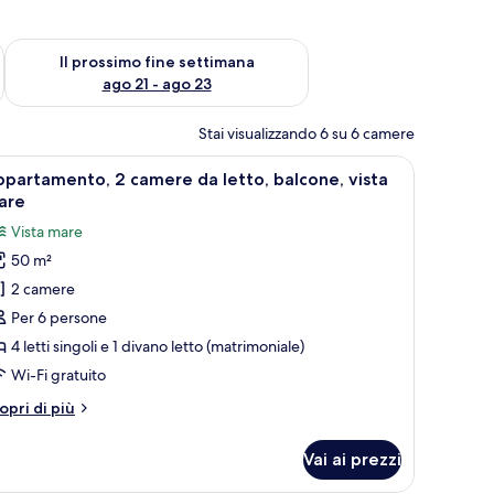
ne settimana, ago 14 - ago 16
Verifica la disponibilità per il prossimo fine settimana, ago 21
Il prossimo fine settimana
ago 21 - ago 23
Stai visualizzando 6 su 6 camere
o, vista mare parziale | Tende oscuranti, ferro/asse da stiro, culle/letti per 
pri
Appartamento, 2 camere da letto, balcone, vista
8
partamento, 2 camere da letto, balcone, vista
utte
are
Vista mare
oto
50 m²
er
2 camere
ppartamento,
Per 6 persone
amere
4 letti singoli e 1 divano letto (matrimoniale)
a
Wi-Fi gratuito
tto,
tri
opri di più
alcone,
ttagli
sta
r
Vai ai prezzi
partamento,
are