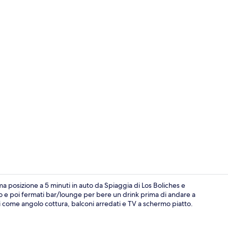
Dettaglio est
 posizione a 5 minuti in auto da Spiaggia di Los Boliches e
erto e poi fermati bar/lounge per bere un drink prima di andare a
i come angolo cottura, balconi arredati e TV a schermo piatto.
Piscina all'ap