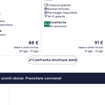
4
Colazione gratuita
Youth
Animali ammessi
Berlin
Parcheggio disponibile
o
Mitte
Wi-Fi gratuito
Mitte
essi
8.6
Eccellente
8,6
isponibile
su
811 recensioni
10,
e
Eccellente,
sioni
811
Il
Il
88 €
91 €
recensioni
prezzo
prezzo
tasse e oneri inclusi
tasse e oneri inclusi
attuale
attuale
30 ago - 31 ago
12 ago - 13 ago
è
è
88 €
91 €
Confronta strutture simili
li sconti idonei. Prenotare conviene!