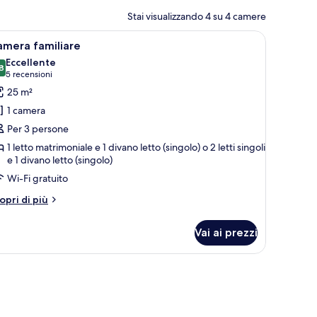
Stai visualizzando 4 su 4 camere
a scrivania, una sedia e un grande cartello blu appeso al muro.
pri
Una camera da letto con un letto, una cassetti
50
amera familiare
utte
Eccellente
8
8,8 su 10
(5
5 recensioni
oto
recensioni)
25 m²
er
1 camera
amera
Per 3 persone
amiliare
1 letto matrimoniale e 1 divano letto (singolo) o 2 letti singoli
e 1 divano letto (singolo)
Wi-Fi gratuito
tri
opri di più
ttagli
r
Vai ai prezzi
amera
miliare