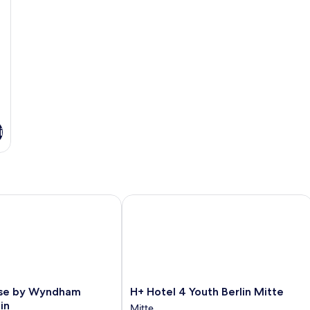
i
 by Wyndham Andel's Berlin
H+ Hotel 4 Youth Berlin Mitte
H+
use by Wyndham
H+ Hotel 4 Youth Berlin Mitte
Hotel
in
Mitte