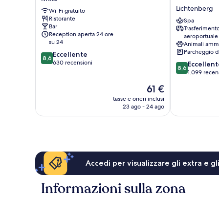
Berlin
by
Lichtenberg
Wi-Fi gratuito
Alexanderplatz
Wyndham
Ristorante
Mitte
Andel's
Spa
Bar
Trasferiment
Berlin
Reception aperta 24 ore
aeroportuale
Lichtenberg
su 24
Animali amm
Parcheggio d
8.6
Eccellente
8,6
su
630 recensioni
8.6
Eccellent
8,6
10,
su
1.099 recen
Eccellente,
10,
Il
61 €
630
Eccellente,
prezzo
recensioni
1.099
tasse e oneri inclusi
attuale
23 ago - 24 ago
recensioni
è
61 €
Accedi per visualizzare gli extra e g
Informazioni sulla zona