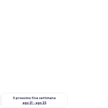
ne settimana, ago 14 - ago 16
Verifica la disponibilità per il prossimo fine settimana, ago 21
Il prossimo fine settimana
ago 21 - ago 23