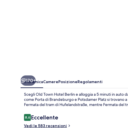
Berlin
170+
Panoramica
Camere
Posizione
Regolamenti
Scegli Old Town Hotel Berlin e alloggia a 5 minuti in auto
come Porta di Brandeburgo e Potsdamer Platz si trovano a po
Fermata del tram di Hufelandstraße, mentre Fermata del tra
Recensioni
Eccellente
8,6
8,6 su 10
Vedi le 583 recensioni