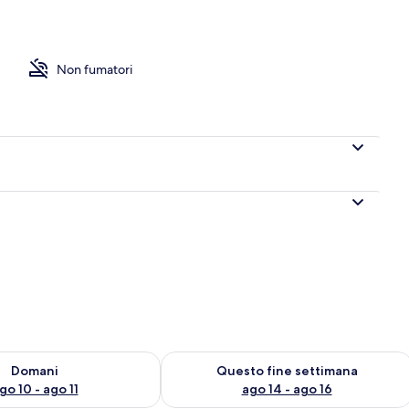
Non fumatori
 10
sponibilità per domani, ago 10 - ago 11
Verifica la disponibilità per questo fi
Domani
Questo fine settimana
go 10 - ago 11
ago 14 - ago 16