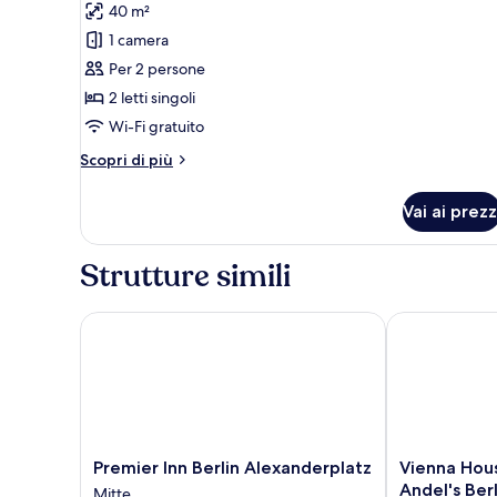
foto
recensioni)
40 m²
per
1 camera
Monolocale
Per 2 persone
2 letti singoli
Wi-Fi gratuito
Altri
Scopri di più
dettagli
per
Vai ai prezz
Monolocale
Strutture simili
Premier Inn Berlin Alexanderplatz
Vienna House
Premier
Vienna
Premier Inn Berlin Alexanderplatz
Vienna Ho
Inn
House
Andel's Berl
Mitte