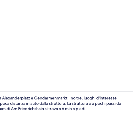
Dettaglio int
 da Alexanderplatz e Gendarmenmarkt. Inoltre, luoghi d'interesse
ca distanza in auto dalla struttura. La struttura è a pochi passi da
m di Am Friedrichshain si trova a 6 min a piedi.
Camera famili