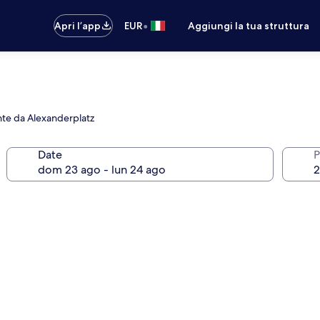
•
Apri l’app
EUR
Aggiungi la tua struttura
nte da Alexanderplatz
Date
P