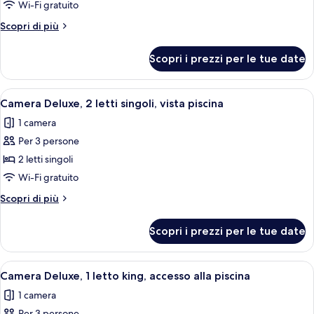
Camera,
Wi-Fi gratuito
2
Altri
Scopri di più
letti
dettagli
singoli,
per
Scopri i prezzi per le tue date
Camera,
accesso
2
alla
letti
Apri
Una camera d'albergo con due letti, una
piscina
7
singoli,
Camera Deluxe, 2 letti singoli, vista piscina
tutte
accesso
1 camera
alla
le
piscina
Per 3 persone
foto
per
2 letti singoli
Camera
Wi-Fi gratuito
Deluxe,
Altri
Scopri di più
2
dettagli
letti
per
Scopri i prezzi per le tue date
Camera
singoli,
Deluxe,
vista
2
Apri
Una camera d'albergo con un letto gran
piscina
10
letti
Camera Deluxe, 1 letto king, accesso alla piscina
tutte
singoli,
1 camera
vista
le
piscina
Per 3 persone