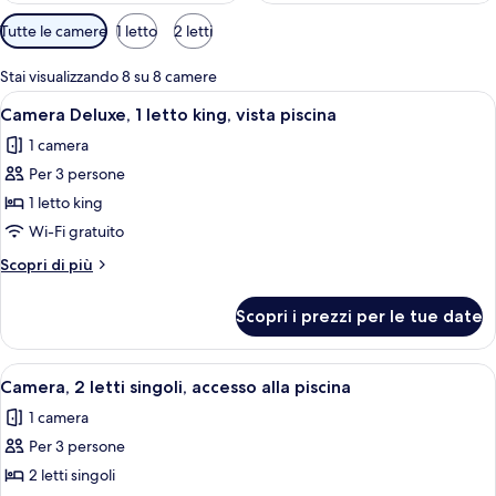
Filtri
Tutte le camere
1 letto
2 letti
disponibili
per
Stai visualizzando 8 su 8 camere
le
Apri
Una camera d'hotel con un letto, una s
10
Camera Deluxe, 1 letto king, vista piscina
camere
tutte
1 camera
le
Per 3 persone
foto
per
1 letto king
Camera
Wi-Fi gratuito
Deluxe,
Altri
Scopri di più
1
dettagli
letto
per
Scopri i prezzi per le tue date
Camera
king,
Deluxe,
vista
1
Apri
Camera d'albergo con un letto grande, 
piscina
7
letto
Camera, 2 letti singoli, accesso alla piscina
tutte
king,
1 camera
vista
le
piscina
Per 3 persone
foto
per
2 letti singoli