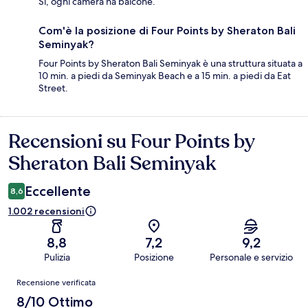
Sì, ogni camera ha balcone.
Com'è la posizione di Four Points by Sheraton Bali
Seminyak?
Four Points by Sheraton Bali Seminyak è una struttura situata a
10 min. a piedi da Seminyak Beach e a 15 min. a piedi da Eat
Street.
Recensioni su Four Points by
Recensioni
Sheraton Bali Seminyak
Eccellente
8,6
1.002 recensioni
8,8
7,2
9,2
Pulizia
Posizione
Personale e servizio
Recensioni
Recensione verificata
8/10 Ottimo