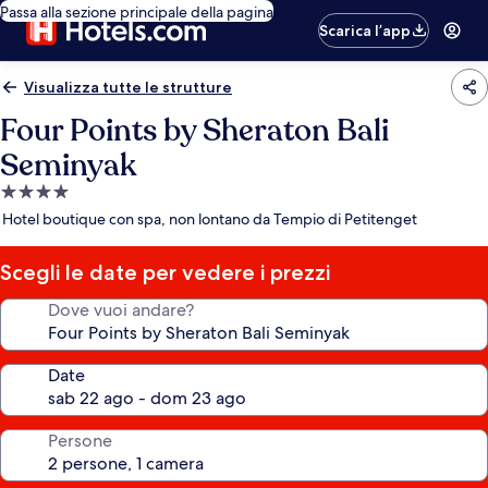
Passa alla sezione principale della pagina
Scarica l’app
Visualizza tutte le strutture
Four Points by Sheraton Bali
Seminyak
Struttura
a
Hotel boutique con spa, non lontano da Tempio di Petitenget
4.0
stelle
Scegli le date per vedere i prezzi
Dove vuoi andare?
Date
Persone