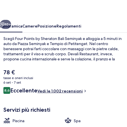
by
Sheraton
Bali
ietro
Avanti
Seminyak
85+
Panoramica
Camere
Posizione
Regolamenti
Scegli Four Points by Sheraton Bali Seminyak e alloggia a 5 minuti in
auto da Piazza Seminyak e Tempio di Petitenget. Nel centro
benessere potrai farti coccolare con massaggi con le pietre calde,
trattamenti per il viso e scrub corpo. Devali Restaurant, invece,
propone cucina internazionale e serve la colazione, il pranzo e la
cena. Gli altri punti di forza di questo hotel con servizi boutique sono
2 bar/lounge, una piscina all'aperto e un bar a bordo piscina. Le
Il
78 €
recensioni degli ospiti lodano il personale gentile della struttura.
prezzo
tasse e oneri inclusi
attuale
6 set - 7 set
2 bar/lounge, bar panoramico
è
Recensioni
Eccellente
8,6
Vedi le 1.002 recensioni
78 €
8,6 su 10
Servizi più richiesti
Piscina
Spa