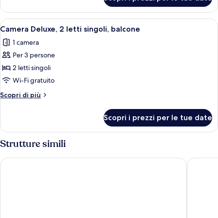
Suite
letto,
Junior,
balcone,
1
Apri
Una camera d'albergo con due letti, una
vista
8
camera
Camera Deluxe, 2 letti singoli, balcone
tutte
giardino
da
1 camera
letto,
le
balcone,
Per 3 persone
foto
vista
per
2 letti singoli
giardino
Camera
Wi-Fi gratuito
Deluxe,
Altri
Scopri di più
2
dettagli
letti
per
Scopri i prezzi per le tue date
Camera
singoli,
Deluxe,
balcone
2
Strutture simili
letti
singoli,
Aloft by Marriott Bali Seminyak
voco Bal
balcone