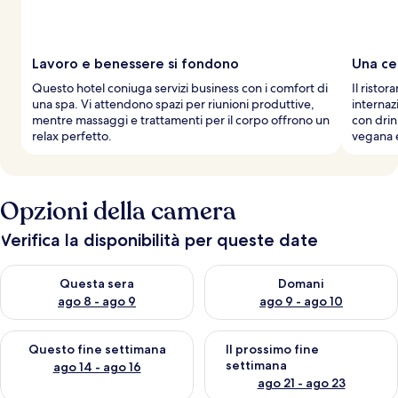
Lavoro e benessere si fondono
Una ce
Questo hotel coniuga servizi business con i comfort di
Il risto
una spa. Vi attendono spazi per riunioni produttive,
internaz
mentre massaggi e trattamenti per il corpo offrono un
con drin
relax perfetto.
vegana 
Opzioni della camera
Verifica la disponibilità per queste date
Verifica la disponibilità per questa sera, ago 8 - ago 9
Verifica la disponibilità per d
Questa sera
Domani
ago 8 - ago 9
ago 9 - ago 10
Verifica la disponibilità per questo fine settimana, ago 14 - ag
Verifica la disponibilità per i
Questo fine settimana
Il prossimo fine
settimana
ago 14 - ago 16
ago 21 - ago 23