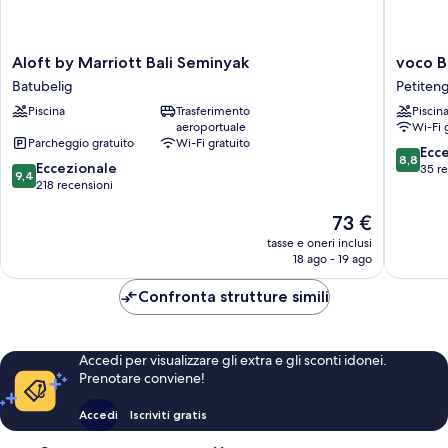
Aloft
voco
Aloft by Marriott Bali Seminyak
voco B
by
Bali
Batubelig
Petiten
Marriott
Seminya
Piscina
Trasferimento
Piscin
Bali
by
aeroportuale
Wi-Fi 
Seminyak
IHG
Parcheggio gratuito
Wi-Fi gratuito
Batubelig
Petiten
8.8
Ecc
8,8
9.4
Eccezionale
su
35 r
9,4
su
218 recensioni
10,
10,
Eccellen
Il
73 €
Eccezionale,
35
prezzo
218
recensio
tasse e oneri inclusi
attuale
recensioni
18 ago - 19 ago
è
73 €
Confronta strutture simili
Accedi per visualizzare gli extra e gli sconti idonei.
Prenotare conviene!
Accedi
Iscriviti gratis