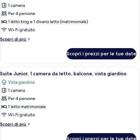
tutte
king,
1 camera
balcone
le
Per 4 persone
foto
per
1 letto king e 1 divano letto (matrimoniale)
Suite
Wi-Fi gratuito
monolocale,
Altri
Scopri di più
1
dettagli
camera
per
Scopri i prezzi per le tue date
Suite
da
monolocale,
letto
1
Apri
Camera d'albergo moderna con un letto
6
camera
Suite Junior, 1 camera da letto, balcone, vista giardino
tutte
da
Vista giardino
letto
le
1 camera
foto
per
Per 4 persone
Suite
1 letto matrimoniale
Junior,
Wi-Fi gratuito
1
Altri
Scopri di più
camera
dettagli
da
per
Scopri i prezzi per le tue date