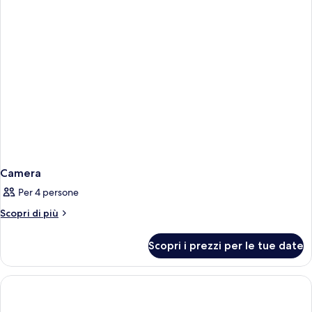
Camera
Per 4 persone
Altri
Scopri di più
dettagli
per
Scopri i prezzi per le tue date
Camera