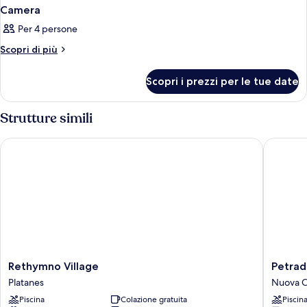
Camera
Per 4 persone
Altri
Scopri di più
dettagli
per
Scopri i prezzi per le tue date
Camera
Strutture simili
Rethymno Village
Petradi 
Rethymno
Petradi
Rethymno Village
Petrad
Village
Beach
Platanes
Nuova C
Platanes
Lounge
Piscina
Colazione gratuita
Piscin
Hotel