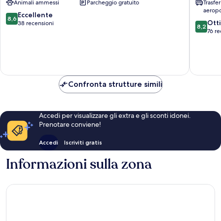
Animali ammessi
Parcheggio gratuito
Trasfe
by
aeropo
GHH
8.6
Eccellente
8,6
8.2
Nuova
Ott
su
38 recensioni
8,2
su
Città
76 re
10,
10,
Eccellente,
Ottimo,
38
76
recensioni
recensio
Confronta strutture simili
Accedi per visualizzare gli extra e gli sconti idonei.
Prenotare conviene!
Accedi
Iscriviti gratis
Informazioni sulla zona