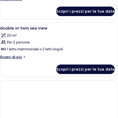
dettagli
Double
per
or
Scopri i prezzi per le tue date
Double
twin
or
standard
twin
Apri
Una camera d'albergo con un letto, com
2
standard
double or twin sea view
tutte
20 m²
le
Per 2 persone
foto
per
1 letto matrimoniale o 2 letti singoli
double
Altri
Scopri di più
or
dettagli
per
twin
Scopri i prezzi per le tue date
double
sea
or
view
twin
sea
view