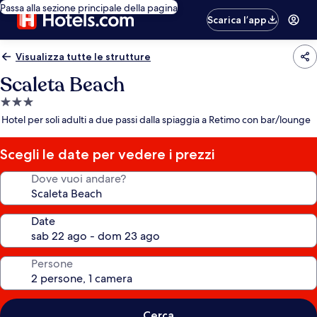
Passa alla sezione principale della pagina
Scarica l’app
Visualizza tutte le strutture
Scaleta Beach
Struttura
a
Hotel per soli adulti a due passi dalla spiaggia a Retimo con bar/lounge
3.0
stelle
Scegli le date per vedere i prezzi
Dove vuoi andare?
Date
Persone
Cerca