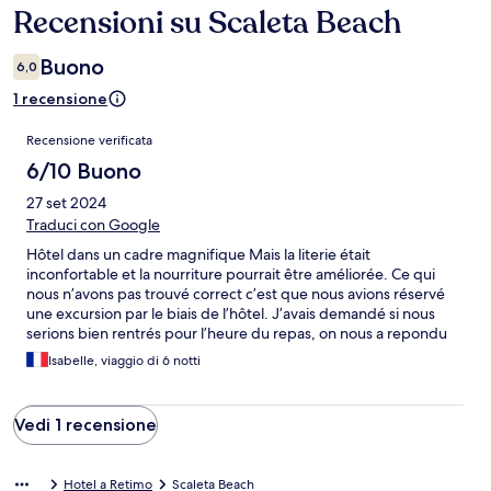
Recensioni su Scaleta Beach
Recensioni
Buono
6,0
1 recensione
Recensioni
Recensione verificata
6/10 Buono
27 set 2024
Traduci con Google
Hôtel dans un cadre magnifique Mais la literie était
inconfortable et la nourriture pourrait être améliorée. Ce qui
nous n’avons pas trouvé correct c’est que nous avions réservé
une excursion par le biais de l’hôtel. J’avais demandé si nous
serions bien rentrés pour l’heure du repas, on nous a repondu
que oui, malheureusement nous sommes rentrés plus tard.
Isabelle, viaggio di 6 notti
Notre guide a appelé l’hôtel pour prévenir, mais il n’a pas été
possible de nous garder une assiette. Nous n’avons pas pu
manger alors que les repas sont payés. De plus lorsque nous
Vedi 1 recensione
partons à la journée il n’est pas possible non plus d’avoir un
panier repas pour le midi alors que le repas est payé également.
Hotel a Retimo
Scaleta Beach