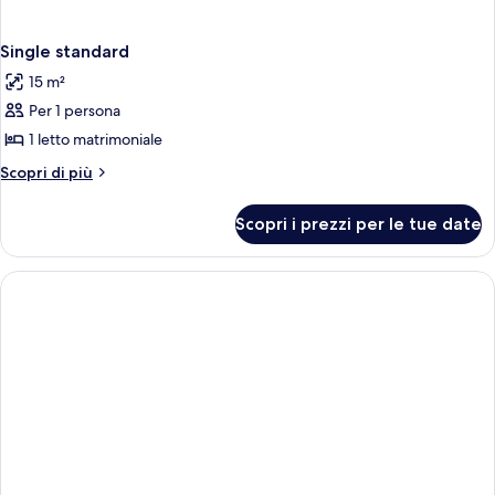
Single standard
15 m²
Per 1 persona
1 letto matrimoniale
Altri
Scopri di più
dettagli
per
Scopri i prezzi per le tue date
Single
standard