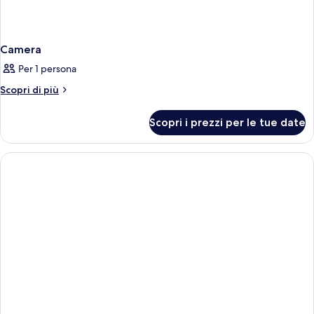
Camera
Per 1 persona
Altri
Scopri di più
dettagli
per
Scopri i prezzi per le tue date
Camera