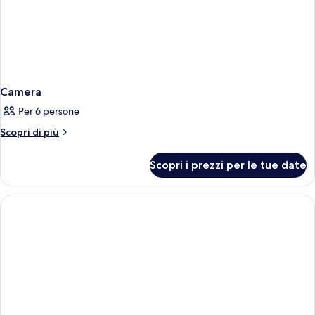
Camera
Per 6 persone
Altri
Scopri di più
dettagli
per
Scopri i prezzi per le tue date
Camera