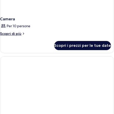
Camera
Per 10 persone
Altri
Scopri di più
dettagli
per
Scopri i prezzi per le tue date
Camera