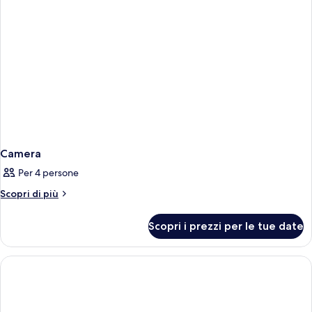
Camera
Per 4 persone
Altri
Scopri di più
dettagli
per
Scopri i prezzi per le tue date
Camera