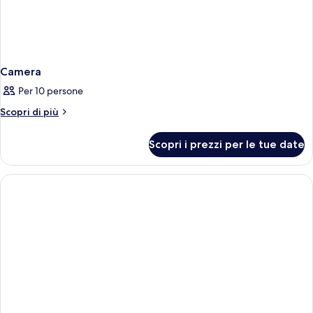
Camera
Per 10 persone
Altri
Scopri di più
dettagli
per
Scopri i prezzi per le tue date
Camera