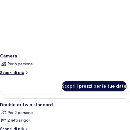
Camera
Per 6 persone
Altri
Scopri di più
dettagli
per
Scopri i prezzi per le tue date
Camera
Apri
Camera d'albergo con due letti, un tavo
1
Double or twin standard
tutte
Per 2 persone
le
2 letti singoli
foto
per
Altri
Scopri di più