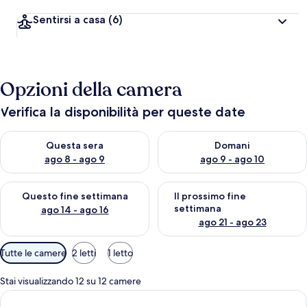
Sentirsi a casa
(6)
Opzioni della camera
Verifica la disponibilità per queste date
Verifica la disponibilità per questa sera, ago 8 - ago 9
Verifica la disponibilità per d
Questa sera
Domani
ago 8 - ago 9
ago 9 - ago 10
Verifica la disponibilità per questo fine settimana, ago 14 - ag
Verifica la disponibilità per i
Questo fine settimana
Il prossimo fine
settimana
ago 14 - ago 16
ago 21 - ago 23
Filtri
Tutte le camere
2 letti
1 letto
disponibili
per
Stai visualizzando 12 su 12 camere
le
camere