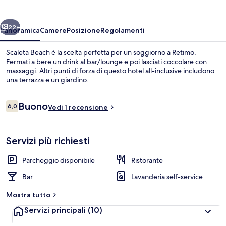
ietro
Avanti
22+
Panoramica
Camere
Posizione
Regolamenti
Scaleta Beach è la scelta perfetta per un soggiorno a Retimo.
Fermati a bere un drink al bar/lounge e poi lasciati coccolare con
massaggi. Altri punti di forza di questo hotel all-inclusive includono
una terrazza e un giardino.
Recensioni
Buono
6,0
Vedi 1 recensione
6,0 su 10
Vista dalla struttura
Servizi più richiesti
Parcheggio disponibile
Ristorante
Bar
Lavanderia self-service
Mostra tutto
Servizi principali
(10)