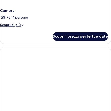
Camera
Per 4 persone
Altri
Scopri di più
dettagli
per
Scopri i prezzi per le tue date
Camera