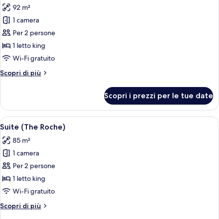
(View,
+
92 m²
Extra
le
2
Bed
1 camera
foto
children)
2
per
Per 2 persone
adults
Suite
+
1 letto king
2
(The
Wi-Fi gratuito
children)
Schwartz)
Altri
Scopri di più
dettagli
per
Scopri i prezzi per le tue date
Suite
(The
Schwartz)
Apri
Un soggiorno moderno con divano, poltr
7
Suite (The Roche)
tutte
85 m²
le
1 camera
foto
per
Per 2 persone
Suite
1 letto king
(The
Wi-Fi gratuito
Roche)
Altri
Scopri di più
dettagli