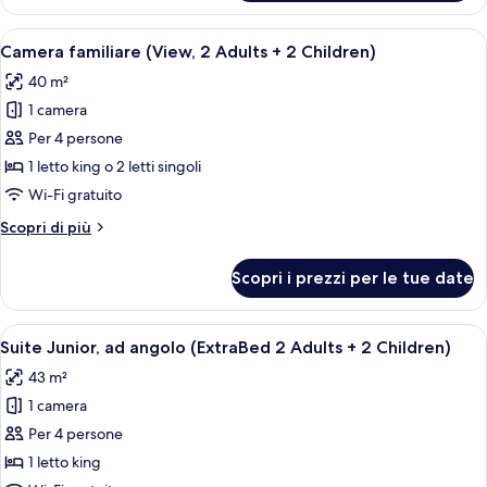
familiare
(View)
Apri
Una camera d'albergo con un letto, una 
6
Camera familiare (View, 2 Adults + 2 Children)
tutte
40 m²
le
1 camera
foto
per
Per 4 persone
Camera
1 letto king o 2 letti singoli
familiare
Wi-Fi gratuito
(View,
Altri
Scopri di più
2
dettagli
Adults
per
Scopri i prezzi per le tue date
Camera
+
familiare
2
(View,
Apri
Una camera d'albergo moderna con un l
Children)
10
2
Suite Junior, ad angolo (ExtraBed 2 Adults + 2 Children)
tutte
Adults
43 m²
+
le
2
1 camera
foto
Children)
per
Per 4 persone
Suite
1 letto king
Junior,