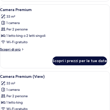
Apri
Una camera d'hotel moderna con un let
4
Camera Premium
tutte
33 m²
le
1 camera
foto
per
Per 2 persone
Camera
1 letto king o 2 letti singoli
Premium
Wi-Fi gratuito
Altri
Scopri di più
dettagli
per
Scopri i prezzi per le tue date
Camera
Premium
Apri
Una camera d'albergo moderna con un le
8
Camera Premium (View)
tutte
33 m²
le
1 camera
foto
per
Per 2 persone
Camera
1 letto king
Premium
Wi-Fi gratuito