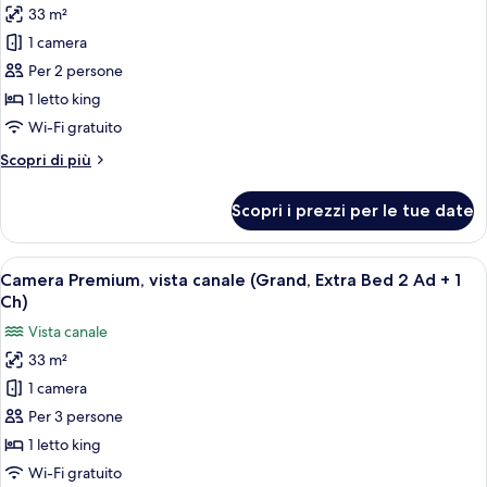
Adults
33 m²
foto
+
per
1 camera
1
Camera
Child)
Per 2 persone
Premium,
1 letto king
vista
Wi-Fi gratuito
canale
Altri
Scopri di più
(Grand)
dettagli
per
Scopri i prezzi per le tue date
Camera
Premium,
vista
Apri
Una camera d'albergo moderna con un le
9
canale
Camera Premium, vista canale (Grand, Extra Bed 2 Ad + 1
tutte
(Grand)
Ch)
le
Vista canale
foto
33 m²
per
1 camera
Camera
Premium,
Per 3 persone
vista
1 letto king
canale
Wi-Fi gratuito