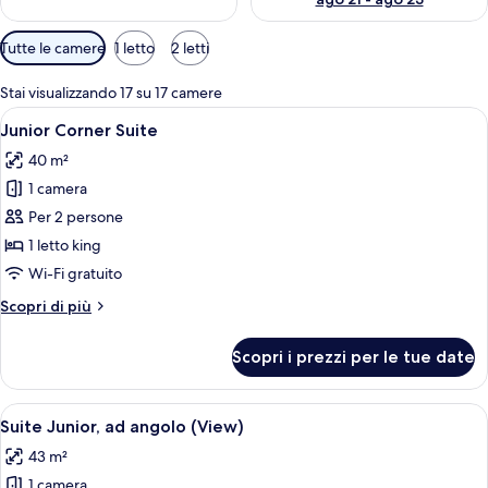
Filtri
Tutte le camere
1 letto
2 letti
disponibili
per
Stai visualizzando 17 su 17 camere
le
Apri
Una camera d'albergo moderna con un l
5
Junior Corner Suite
camere
tutte
40 m²
le
1 camera
foto
per
Per 2 persone
Junior
1 letto king
Corner
Wi-Fi gratuito
Suite
Altri
Scopri di più
dettagli
per
Scopri i prezzi per le tue date
Junior
Corner
Suite
Apri
Una camera d'albergo con un letto, un d
6
Suite Junior, ad angolo (View)
tutte
43 m²
le
1 camera