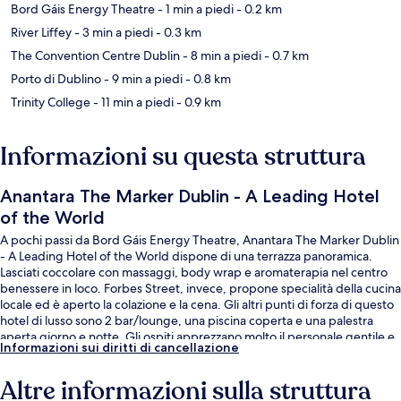
Bord Gáis Energy Theatre
- 1 min a piedi
- 0.2 km
River Liffey
- 3 min a piedi
- 0.3 km
The Convention Centre Dublin
- 8 min a piedi
- 0.7 km
Porto di Dublino
- 9 min a piedi
- 0.8 km
Trinity College
- 11 min a piedi
- 0.9 km
Informazioni su questa struttura
Anantara The Marker Dublin - A Leading Hotel
of the World
A pochi passi da Bord Gáis Energy Theatre, Anantara The Marker Dublin
- A Leading Hotel of the World dispone di una terrazza panoramica.
Lasciati coccolare con massaggi, body wrap e aromaterapia nel centro
benessere in loco. Forbes Street, invece, propone specialità della cucina
locale ed è aperto la colazione e la cena. Gli altri punti di forza di questo
hotel di lusso sono 2 bar/lounge, una piscina coperta e una palestra
aperta giorno e notte. Gli ospiti apprezzano molto il personale gentile e
Informazioni sui diritti di cancellazione
la posizione invidiabile. Approfitta dei mezzi pubblici nelle vicinanze:
Stazione metro di Mayor Square - NCI è a 10 min e Stazione metro di
Altre informazioni sulla struttura
Docklands a 11 min a piedi.