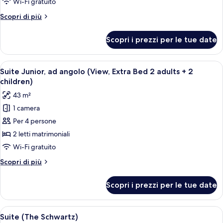
Wi-Fi gratuito
ad
Altri
Scopri di più
angolo
dettagli
(ExtraBed
per
Scopri i prezzi per le tue date
Suite
2
Junior,
Adults
ad
Apri
Una camera d'albergo con un letto, un d
+
6
angolo
Suite Junior, ad angolo (View, Extra Bed 2 adults + 2
tutte
2
(ExtraBed
children)
2
le
Children)
43 m²
Adults
foto
+
1 camera
per
2
Per 4 persone
Suite
Children)
Junior,
2 letti matrimoniali
ad
Wi-Fi gratuito
angolo
Altri
Scopri di più
(View,
dettagli
Extra
per
Scopri i prezzi per le tue date
Suite
Bed
Junior,
2
ad
Apri
Un soggiorno moderno con vista sulla 
adults
6
angolo
Suite (The Schwartz)
tutte