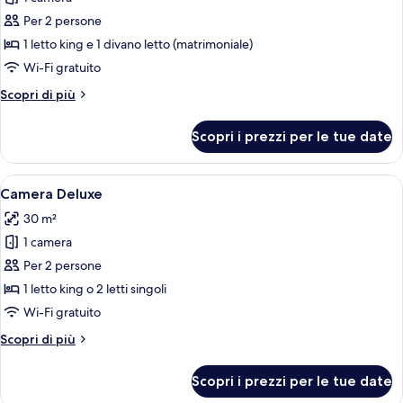
foto
per
Per 2 persone
Suite
1 letto king e 1 divano letto (matrimoniale)
Junior,
Wi-Fi gratuito
ad
Altri
Scopri di più
angolo
dettagli
(View)
per
Scopri i prezzi per le tue date
Suite
Junior,
ad
Apri
Una camera d'albergo moderna con un 
8
angolo
Camera Deluxe
tutte
(View)
30 m²
le
1 camera
foto
per
Per 2 persone
Camera
1 letto king o 2 letti singoli
Deluxe
Wi-Fi gratuito
Altri
Scopri di più
dettagli
per
Scopri i prezzi per le tue date
Camera
Deluxe