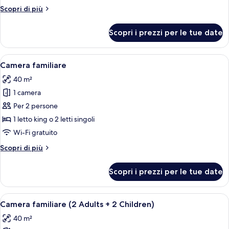
(Grand,
Altri
Scopri di più
Extra
dettagli
Bed
per
Scopri i prezzi per le tue date
Camera
2
Premium,
Ad
vista
Apri
Una camera d'albergo moderna con un l
+
5
canale
Camera familiare
tutte
1
(Grand,
40 m²
Extra
le
Ch)
Bed
1 camera
foto
2
per
Per 2 persone
Ad
Camera
+
1 letto king o 2 letti singoli
1
familiare
Wi-Fi gratuito
Ch)
Altri
Scopri di più
dettagli
per
Scopri i prezzi per le tue date
Camera
familiare
Apri
Una camera d'albergo moderna con un l
5
Camera familiare (2 Adults + 2 Children)
tutte
40 m²
le