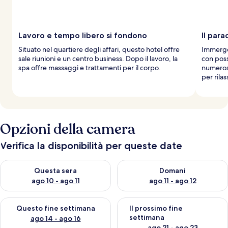
Lavoro e tempo libero si fondono
Il para
Situato nel quartiere degli affari, questo hotel offre
Immerget
sale riunioni e un centro business. Dopo il lavoro, la
con poss
spa offre massaggi e trattamenti per il corpo.
numerose
per rilas
Opzioni della camera
Verifica la disponibilità per queste date
Verifica la disponibilità per questa sera, ago 10 - ago 11
Verifica la disponibilità per d
Questa sera
Domani
ago 10 - ago 11
ago 11 - ago 12
Verifica la disponibilità per questo fine settimana, ago 14 - ag
Verifica la disponibilità per i
Questo fine settimana
Il prossimo fine
settimana
ago 14 - ago 16
ago 21 - ago 23