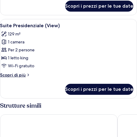
per
Scopri i prezzi per le tue date
Suite
(The
Roche)
Apri
Una camera d'albergo moderna con un'am
6
Suite Presidenziale (View)
tutte
129 m²
le
1 camera
foto
per
Per 2 persone
Suite
1 letto king
Presidenziale
Wi-Fi gratuito
(View)
Altri
Scopri di più
dettagli
per
Scopri i prezzi per le tue date
Suite
Presidenziale
(View)
Strutture simili
The Spencer Hotel
Clayton 