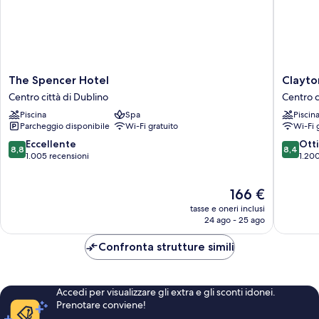
The
Clayton
The Spencer Hotel
Clayto
Spencer
Hotel
Centro città di Dublino
Centro c
Hotel
Cardiff
Piscina
Spa
Piscin
Centro
Lane
Parcheggio disponibile
Wi-Fi gratuito
Wi-Fi 
città
Centro
di
città
8.8
8.4
Eccellente
Ott
8,8
8,4
Dublino
di
su
su
1.005 recensioni
1.200
Dublino
10,
10,
Eccellente,
Ottimo,
Il
166 €
1.005
1.200
prezzo
recensioni
recensio
tasse e oneri inclusi
attuale
24 ago - 25 ago
è
166 €
Confronta strutture simili
Accedi per visualizzare gli extra e gli sconti idonei.
Prenotare conviene!