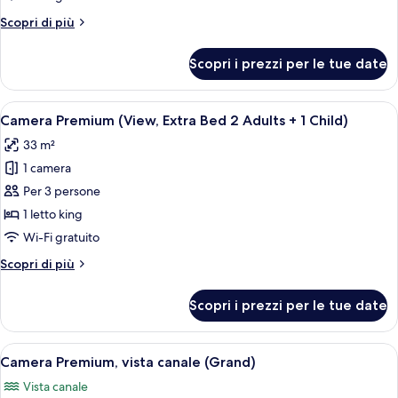
(View)
Altri
Scopri di più
dettagli
per
Scopri i prezzi per le tue date
Camera
Premium
(View)
Apri
Una camera d'albergo moderna con un le
8
Camera Premium (View, Extra Bed 2 Adults + 1 Child)
tutte
33 m²
le
1 camera
foto
per
Per 3 persone
Camera
1 letto king
Premium
Wi-Fi gratuito
(View,
Altri
Scopri di più
Extra
dettagli
Bed
per
Scopri i prezzi per le tue date
Camera
2
Premium
Adults
(View,
Apri
Una camera d'albergo moderna con un le
+
9
Extra
Camera Premium, vista canale (Grand)
tutte
1
Bed
Vista canale
2
le
Child)