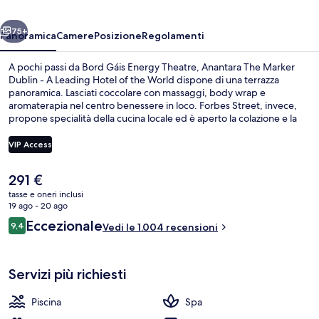
-
ietro
Avanti
A
75+
Panoramica
Camere
Posizione
Regolamenti
Leading
A pochi passi da Bord Gáis Energy Theatre, Anantara The Marker
Hotel
Dublin - A Leading Hotel of the World dispone di una terrazza
panoramica. Lasciati coccolare con massaggi, body wrap e
of
aromaterapia nel centro benessere in loco. Forbes Street, invece,
the
propone specialità della cucina locale ed è aperto la colazione e la
cena. Gli altri punti di forza di questo hotel di lusso sono 2
World
bar/lounge, una piscina coperta e una palestra aperta giorno e
VIP Access
notte. Gli ospiti apprezzano molto il personale gentile e la posizione
invidiabile. Approfitta dei mezzi pubblici nelle vicinanze: Stazione
Il
291 €
metro di Mayor Square - NCI è a 10 min e Stazione metro di
Esterni
prezzo
Docklands a 11 min a piedi.
tasse e oneri inclusi
attuale
19 ago - 20 ago
è
Recensioni
Eccezionale
9,4
Vedi le 1.004 recensioni
291 €
9,4 su 10
Servizi più richiesti
Piscina
Spa