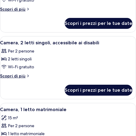
Wi-Fi gratuito
Camera
Standard,
Altri
Scopri di più
dettagli
1
per
letto
Scopri i prezzi per le tue date
Camera
matrimoniale,
Standard,
accessibile
1
Apri
Una camera d'albergo con un letto gran
2
letto
ai
Camera, 2 letti singoli, accessibile ai disabili
tutte
matrimoniale,
disabili
Per 2 persone
accessibile
le
ai
2 letti singoli
foto
disabili
per
Wi-Fi gratuito
Camera,
Altri
Scopri di più
2
dettagli
per
letti
Scopri i prezzi per le tue date
Camera,
singoli,
2
accessibile
letti
Apri
Camera d'albergo con una testiera in l
6
ai
singoli,
Camera, 1 letto matrimoniale
tutte
accessibile
disabili
15 m²
ai
le
disabili
Per 2 persone
foto
per
1 letto matrimoniale