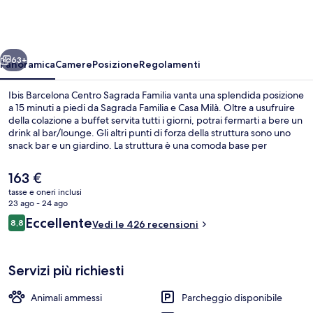
Centro
Sagrada
Familia
ietro
Avanti
63+
Panoramica
Camere
Posizione
Regolamenti
Ibis Barcelona Centro Sagrada Familia vanta una splendida posizione
a 15 minuti a piedi da Sagrada Familia e Casa Milà. Oltre a usufruire
della colazione a buffet servita tutti i giorni, potrai fermarti a bere un
drink al bar/lounge. Gli altri punti di forza della struttura sono uno
snack bar e un giardino. La struttura è una comoda base per
spostarsi con i mezzi pubblici: Stazione metro di Verdaguer si trova a
5 min a piedi e Stazione metro Sagrada Familia a 6.
Il
163 €
prezzo
tasse e oneri inclusi
attuale
23 ago - 24 ago
Esterni
è
Recensioni
Eccellente
8,8
Vedi le 426 recensioni
163 €
8,8 su 10
Servizi più richiesti
Animali ammessi
Parcheggio disponibile