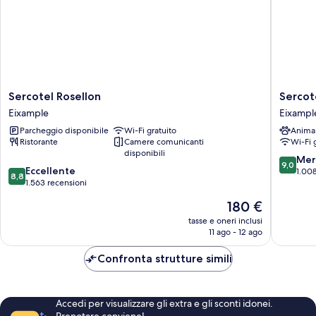
Sercotel
Sercotel
Sercotel Rosellon
Sercot
Rosellon
Caspe
Eixample
Eixampl
Eixample
Eixampl
Parcheggio disponibile
Wi-Fi gratuito
Anima
Ristorante
Camere comunicanti
Wi-Fi 
disponibili
9.0
Mer
9,0
8.8
Eccellente
su
1.008
8,8
su
1.563 recensioni
10,
10,
Meravigl
Il
180 €
Eccellente,
1.008
prezzo
1.563
tasse e oneri inclusi
recensio
attuale
11 ago - 12 ago
recensioni
è
180 €
Confronta strutture simili
Accedi per visualizzare gli extra e gli sconti idonei.
Prenotare conviene!