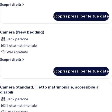
Camera,
Altri
Scopri di più
2
dettagli
per
letti
Scopri i prezzi per le tue date
Camera,
singoli
2
letti
Apri
Una camera d'albergo con un letto gran
4
singoli
Camera (New Bedding)
tutte
Per 2 persone
le
1 letto matrimoniale
foto
per
Wi-Fi gratuito
Camera
Altri
Scopri di più
(New
dettagli
per
Bedding)
Scopri i prezzi per le tue date
Camera
(New
Bedding)
Apri
Una camera d'albergo con un letto gra
1
Camera Standard, 1 letto matrimoniale, accessibile ai
tutte
disabili
le
Per 2 persone
foto
1 letto matrimoniale
per