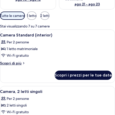
ago 21 - ago 23
Filtri
Tutte le camere
1 letto
2 letti
disponibili
per
Stai visualizzando 7 su 7 camere
le
Apri
Una camera d'albergo con un letto, una
4
Camera Standard (interior)
camere
tutte
Per 2 persone
le
1 letto matrimoniale
foto
per
Wi-Fi gratuito
Camera
Altri
Scopri di più
Standard
dettagli
per
(interior)
Scopri i prezzi per le tue date
Camera
Standard
(interior)
Apri
Una camera d'hotel con un letto grand
1
Camera, 2 letti singoli
tutte
Per 2 persone
le
2 letti singoli
foto
per
Wi-Fi gratuito