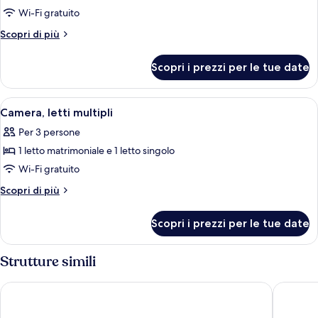
Camera,
Wi-Fi gratuito
1
Altri
Scopri di più
letto
dettagli
matrimoniale
per
Scopri i prezzi per le tue date
Camera,
1
letto
Apri
Una camera d'albergo con un letto, una
5
matrimoniale
Camera, letti multipli
tutte
Per 3 persone
le
1 letto matrimoniale e 1 letto singolo
foto
per
Wi-Fi gratuito
Camera,
Altri
Scopri di più
letti
dettagli
per
multipli
Scopri i prezzi per le tue date
Camera,
letti
multipli
Strutture simili
Sercotel Rosellon
Sercotel