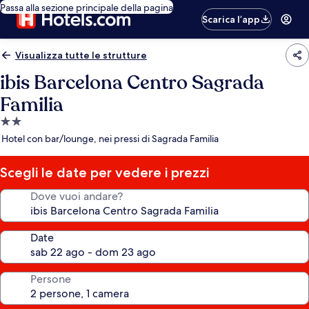
Passa alla sezione principale della pagina
Scarica l’app
Visualizza tutte le strutture
ibis Barcelona Centro Sagrada
Familia
Struttura
a
Hotel con bar/lounge, nei pressi di Sagrada Familia
2.0
stelle
Scegli le date per vedere i prezzi
Dove vuoi andare?
Date
Persone