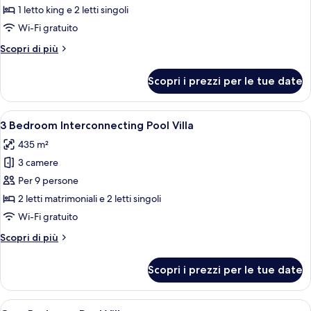
2
1 letto king e 2 letti singoli
Bedroom
Wi-Fi gratuito
Pool
Altri
Scopri di più
Suite
dettagli
per
Scopri i prezzi per le tue date
2
Bedroom
Pool
Apri
Una casa moderna con piscina, patio c
9
Suite
3 Bedroom Interconnecting Pool Villa
tutte
435 m²
le
3 camere
foto
per
Per 9 persone
3
2 letti matrimoniali e 2 letti singoli
Bedroom
Wi-Fi gratuito
Interconnecting
Altri
Scopri di più
Pool
dettagli
Villa
per
Scopri i prezzi per le tue date
3
Bedroom
Interconnecting
Apri
Una cassaforte in camera, una scrivani