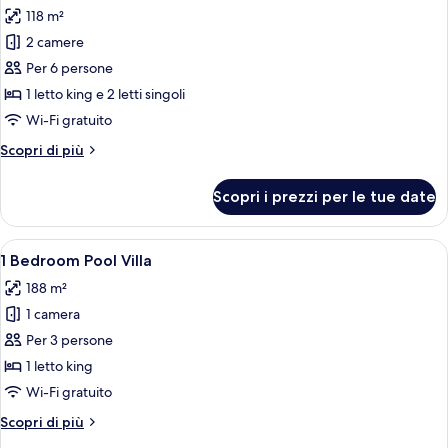
tutte
118 m²
le
2 camere
foto
per
Per 6 persone
2
1 letto king e 2 letti singoli
Bedroom
Wi-Fi gratuito
Family
Altri
Scopri di più
Suite
dettagli
per
Scopri i prezzi per le tue date
2
Bedroom
Family
Apri
Una casa moderna con piscina, ampie fi
6
Suite
1 Bedroom Pool Villa
tutte
188 m²
le
1 camera
foto
per
Per 3 persone
1
1 letto king
Bedroom
Wi-Fi gratuito
Pool
Altri
Scopri di più
Villa
dettagli