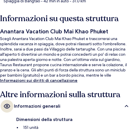
Spiaggia di Bangtao
- 42 min in auto
- 31.0 km
Informazioni su questa struttura
Anantara Vacation Club Mai Khao Phuket
Scegli Anantara Vacation Club Mai Khao Phuket e trascorrerai una
splendida vacanza in spiaggia, dove potrai rilassarti sotto l'ombrellone.
Inoltre, sarai a due passi da Villaggio delle tartarughe. Con una piscina
all'aperto ti divertirai un mondo e potrai concederti un po' di relax con
una palestra aperta giorno e notte. Con un'ottima vista sul giardino,
Taurus Restaurant propone cucina internazionale e serve la colazione, il
pranzo e la cena. Gli altri punti di forza della struttura sono un miniclub
per bambini (gratuito) e un bar a bordo piscina, mentre le ville
dispongono di vasche da bagno a immersione totale e angolo cottura.
Informazioni sui diritti di cancellazione
Altre informazioni sulla struttura
Informazioni generali
Dimensioni della struttura
151 unità