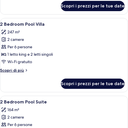
per
Scopri i prezzi per le tue date
1
Bedroom
Pool
Apri
Una casa moderna con piscina, patio c
8
Villa
2 Bedroom Pool Villa
tutte
247 m²
le
2 camere
foto
per
Per 6 persone
2
1 letto king e 2 letti singoli
Bedroom
Wi-Fi gratuito
Pool
Altri
Scopri di più
Villa
dettagli
per
Scopri i prezzi per le tue date
2
Bedroom
Pool
Apri
Area piscina moderna con patio in vetr
5
Villa
2 Bedroom Pool Suite
tutte
164 m²
le
2 camere
foto
per
Per 6 persone