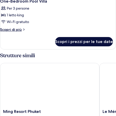
4
Pool
One-Bedroom Pool Villa
tutte
Villa
Per 3 persone
le
1 letto king
foto
per
Wi-Fi gratuito
One-
Altri
Scopri di più
Bedroom
dettagli
per
Pool
Scopri i prezzi per le tue date
One-
Villa
Bedroom
Pool
Strutture simili
Villa
Ming Resort Phuket
Le Mérid
Ming
Le
Ming Resort Phuket
Le Mér
Resort
Méridie