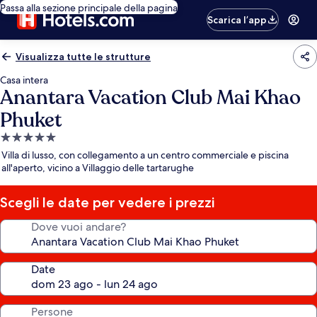
Passa alla sezione principale della pagina
Scarica l’app
Visualizza tutte le strutture
Casa intera
Anantara Vacation Club Mai Khao
Phuket
Struttura
a
Villa di lusso, con collegamento a un centro commerciale e piscina
5.0
all'aperto, vicino a Villaggio delle tartarughe
stelle
Scegli le date per vedere i prezzi
Dove vuoi andare?
Date
Persone