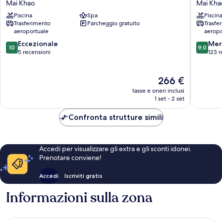
Mai Khao
Mai Kha
Phuket
Phuket
Piscina
Spa
Piscin
Mai
Mai
Trasferimento
Parcheggio gratuito
Trasfe
Khao
Khao
aeroportuale
aeropo
Beach
10.0
9.0
Eccezionale
Resort
Mer
10
9,0
su
su
5 recensioni
Mai
123 r
10,
10,
Khao
Eccezionale,
Meravigl
5
Il
123
266 €
recensioni
prezzo
recensio
tasse e oneri inclusi
attuale
1 set - 2 set
è
266 €
Confronta strutture simili
Accedi per visualizzare gli extra e gli sconti idonei.
Prenotare conviene!
Accedi
Iscriviti gratis
Informazioni sulla zona