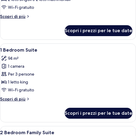
foto
per
Wi-Fi gratuito
Three-
Altri
Scopri di più
Bedroom
dettagli
per
Interconnecting
Scopri i prezzi per le tue date
Three-
Pool
Bedroom
Villa
Interconnecting
Apri
Camera d'albergo con un letto grande, u
1
Pool
1 Bedroom Suite
tutte
Villa
94 m²
le
1 camera
foto
per
Per 3 persone
1
1 letto king
Bedroom
Wi-Fi gratuito
Suite
Altri
Scopri di più
dettagli
per
Scopri i prezzi per le tue date
1
Bedroom
Suite
Apri
Camera d'albergo con un letto grande,
6
2 Bedroom Family Suite