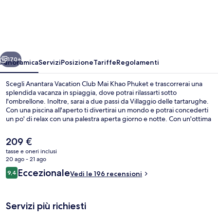
Vacation
Club
Mai
Khao
ietro
Avanti
Phuket
170+
Panoramica
Servizi
Posizione
Tariffe
Regolamenti
Scegli Anantara Vacation Club Mai Khao Phuket e trascorrerai una
splendida vacanza in spiaggia, dove potrai rilassarti sotto
l'ombrellone. Inoltre, sarai a due passi da Villaggio delle tartarughe.
Con una piscina all'aperto ti divertirai un mondo e potrai concederti
un po' di relax con una palestra aperta giorno e notte. Con un'ottima
vista sul giardino, Taurus Restaurant propone cucina internazionale e
serve la colazione, il pranzo e la cena. Gli altri punti di forza della
Il
209 €
struttura sono un miniclub per bambini (gratuito) e un bar a bordo
prezzo
tasse e oneri inclusi
piscina, mentre le ville dispongono di vasche da bagno a
attuale
20 ago - 21 ago
immersione totale e angolo cottura.
Una cassaforte in camera, una scrivani
è
Recensioni
Eccezionale
9,4
Vedi le 196 recensioni
209 €
9,4 su 10
Servizi più richiesti