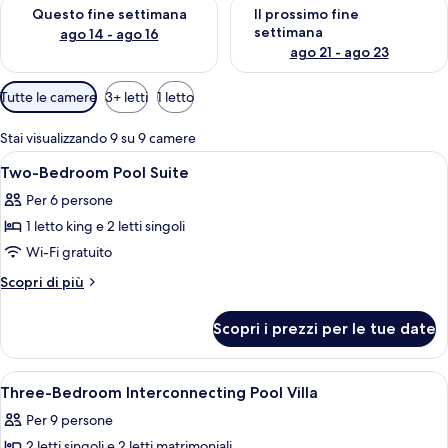
Verifica la disponibilità per questo fine settimana, ago 14 - ag
Verifica la disponibilità per i
Questo fine settimana
Il prossimo fine
settimana
ago 14 - ago 16
ago 21 - ago 23
Filtri
Tutte le camere
3+ letti
1 letto
disponibili
per
Stai visualizzando 9 su 9 camere
le
Apri
Una cassaforte in camera, una scrivani
4
Two-Bedroom Pool Suite
camere
tutte
Per 6 persone
le
1 letto king e 2 letti singoli
foto
per
Wi-Fi gratuito
Two-
Altri
Scopri di più
Bedroom
dettagli
per
Pool
Scopri i prezzi per le tue date
Two-
Suite
Bedroom
Pool
Apri
Una cassaforte in camera, una scrivani
11
Suite
Three-Bedroom Interconnecting Pool Villa
tutte
Per 9 persone
le
2 letti singoli e 2 letti matrimoniali