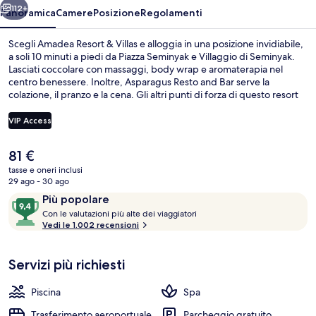
112+
Panoramica
Camere
Posizione
Regolamenti
Scegli Amadea Resort & Villas e alloggia in una posizione invidiabile,
a soli 10 minuti a piedi da Piazza Seminyak e Villaggio di Seminyak.
Lasciati coccolare con massaggi, body wrap e aromaterapia nel
centro benessere. Inoltre, Asparagus Resto and Bar serve la
colazione, il pranzo e la cena. Gli altri punti di forza di questo resort
in stile Art Déco sono 2 piscine all'aperto, un bar a bordo piscina e
una piscina per bambini. Gli ospiti apprezzano molto il personale
VIP Access
gentile e la posizione invidiabile.
Il
81 €
Villa, 4 camere da letto, piscina privata
prezzo
tasse e oneri inclusi
attuale
29 ago - 30 ago
è
Recensioni
9,4
Più popolare
81 €
C
su
Con le valutazioni più alte dei viaggiatori
o
Vedi le 1.002 recensioni
10,
n
Più
popolare
Servizi più richiesti
l
e
Piscina
Spa
v
a
Trasferimento aeroportuale
Parcheggio gratuito