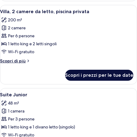
terrazzo
Apri
Una casa moderna con piscina, un pati
17
(Deluxe
Villa, 2 camere da letto, piscina privata
tutte
Pool
200 m²
Terrace)
le
2 camere
foto
per
Per 6 persone
Villa,
1 letto king e 2 letti singoli
2
Wi-Fi gratuito
camere
Altri
Scopri di più
da
dettagli
letto,
per
Scopri i prezzi per le tue date
Villa,
piscina
2
privata
camere
Apri
Camera d'albergo con un letto grande,
7
da
Suite Junior
tutte
letto,
48 m²
piscina
le
privata
1 camera
foto
per
Per 3 persone
Suite
1 letto king e 1 divano letto (singolo)
Junior
Wi-Fi gratuito