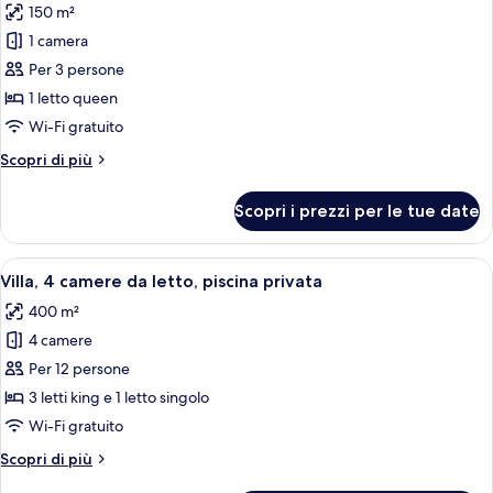
150 m²
foto
per
1 camera
Suite
Per 3 persone
(Amadea
1 letto queen
Rooftop)
Wi-Fi gratuito
Altri
Scopri di più
dettagli
per
Scopri i prezzi per le tue date
Suite
(Amadea
Rooftop)
Apri
Una piscina con lettini e ombrelloni, 
17
Villa, 4 camere da letto, piscina privata
tutte
400 m²
le
4 camere
foto
per
Per 12 persone
Villa,
3 letti king e 1 letto singolo
4
Wi-Fi gratuito
camere
Altri
Scopri di più
da
dettagli