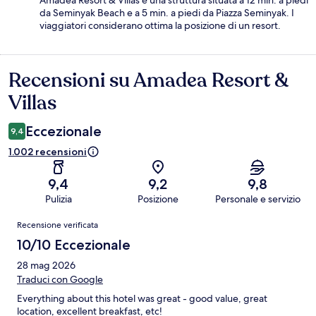
da Seminyak Beach e a 5 min. a piedi da Piazza Seminyak. I
viaggiatori considerano ottima la posizione di un resort.
Recensioni su Amadea Resort &
Recensioni
Villas
Eccezionale
9,4
1.002 recensioni
9,4
9,2
9,8
Pulizia
Posizione
Personale e servizio
Recensioni
Recensione verificata
10/10 Eccezionale
28 mag 2026
Traduci con Google
Everything about this hotel was great - good value, great
location, excellent breakfast, etc!