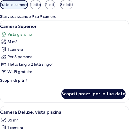
Filtri
Tutte le camere
1 letto
2 letti
3+ letti
disponibili
per
Stai visualizzando 9 su 9 camere
le
Apri
Una camera d'albergo con un letto gran
6
Camera Superior
camere
tutte
Vista giardino
le
31 m²
foto
per
1 camera
Camera
Per 3 persone
Superior
1 letto king o 2 letti singoli
Wi-Fi gratuito
Altri
Scopri di più
dettagli
per
Scopri i prezzi per le tue date
Camera
Superior
Apri
Camera d'albergo con un letto grande, u
6
Camera Deluxe, vista piscina
tutte
36 m²
le
1 camera
foto