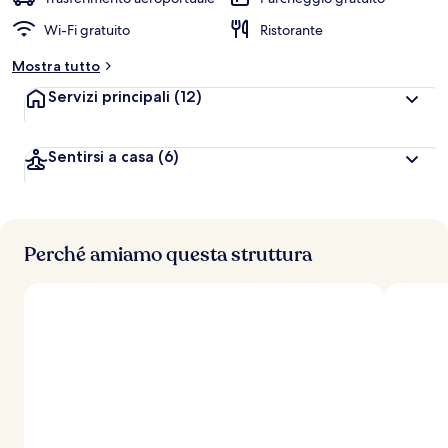
l
Wi-Fi gratuito
Ristorante
u
t
Mostra tutto
a
z
Servizi principali
(12)
i
o
n
Sentirsi a casa
(6)
i
p
i
ù
Perché amiamo questa struttura
a
l
t
e
d
e
i
v
i