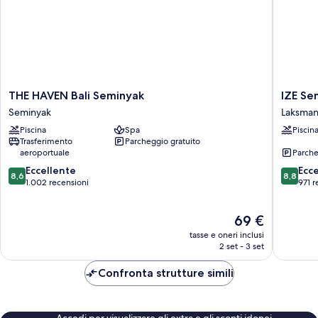
THE
IZE
THE HAVEN Bali Seminyak
IZE Se
HAVEN
Seminya
Seminyak
Laksma
Bali
by
Piscina
Spa
Piscin
Seminyak
Lifestyl
Trasferimento
Parcheggio gratuito
Seminyak
Laksman
aeroportuale
Parche
8.6
8.8
Eccellente
Ecc
8,6
8,8
su
su
1.002 recensioni
971 r
10,
10,
Eccellente,
Eccellen
Il
69 €
1.002
971
prezzo
recensioni
recensio
tasse e oneri inclusi
attuale
2 set - 3 set
è
69 €
Confronta strutture simili