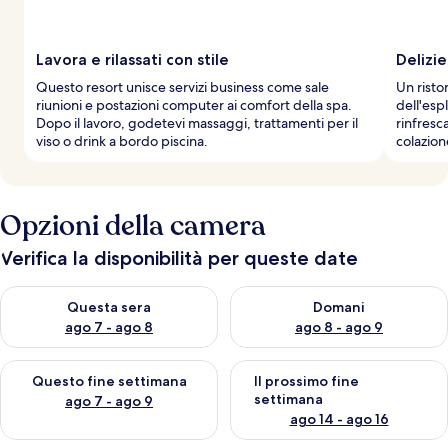
a
g
g
Lavora e rilassati con stile
Delizie
i
Questo resort unisce servizi business come sale
Un risto
a
riunioni e postazioni computer ai comfort della spa.
dell'esp
t
Dopo il lavoro, godetevi massaggi, trattamenti per il
rinfresc
o
viso o drink a bordo piscina.
colazion
r
i
Opzioni della camera
Verifica la disponibilità per queste date
Verifica la disponibilità per questa sera, ago 7 - ago 8
Verifica la disponibilità per d
Questa sera
Domani
ago 7 - ago 8
ago 8 - ago 9
Verifica la disponibilità per questo fine settimana, ago 7 - ago
Verifica la disponibilità per il
Questo fine settimana
Il prossimo fine
settimana
ago 7 - ago 9
ago 14 - ago 16