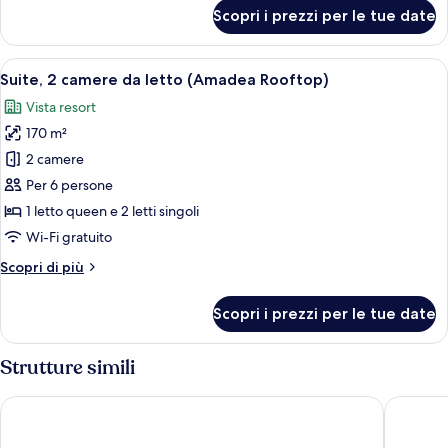
letto,
per
Scopri i prezzi per le tue date
Villa,
piscina
4
privata
camere
Apri
Una camera d'albergo con due letti, u
9
da
Suite, 2 camere da letto (Amadea Rooftop)
tutte
letto,
Vista resort
piscina
le
privata
170 m²
foto
per
2 camere
Suite,
Per 6 persone
2
1 letto queen e 2 letti singoli
camere
Wi-Fi gratuito
da
Altri
Scopri di più
letto
dettagli
(Amadea
per
Scopri i prezzi per le tue date
Rooftop)
Suite,
2
camere
Strutture simili
da
letto
THE HAVEN Bali Seminyak
IZE Semi
(Amadea
Rooftop)