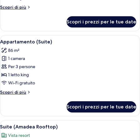
Altri
Scopri di più
dettagli
per
Scopri i prezzi per le tue date
Suite
Junior
Apri
Un soggiorno moderno con divano, tav
7
Appartamento (Suite)
tutte
86 m²
le
1 camera
foto
per
Per 3 persone
Appartamento
1 letto king
(Suite)
Wi-Fi gratuito
Altri
Scopri di più
dettagli
per
Scopri i prezzi per le tue date
Appartamento
(Suite)
Apri
Un letto a baldacchino, cuscini verdi e 
6
Suite (Amadea Rooftop)
tutte
Vista resort
le