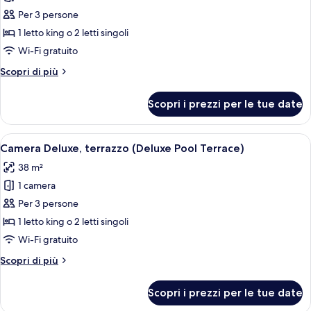
per
Per 3 persone
Camera
1 letto king o 2 letti singoli
Deluxe,
Wi-Fi gratuito
vista
Altri
Scopri di più
piscina
dettagli
per
Scopri i prezzi per le tue date
Camera
Deluxe,
vista
Apri
Camera d'hotel con un letto grande, una
6
piscina
Camera Deluxe, terrazzo (Deluxe Pool Terrace)
tutte
38 m²
le
1 camera
foto
per
Per 3 persone
Camera
1 letto king o 2 letti singoli
Deluxe,
Wi-Fi gratuito
terrazzo
Altri
Scopri di più
(Deluxe
dettagli
Pool
per
Scopri i prezzi per le tue date
Camera
Terrace)
Deluxe,