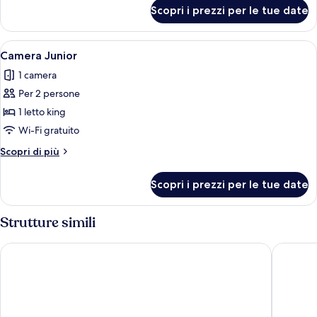
per
Scopri i prezzi per le tue date
Camera
Deluxe
Apri
Una moderna camera d'albergo con un l
4
Camera Junior
tutte
1 camera
le
Per 2 persone
foto
per
1 letto king
Camera
Wi-Fi gratuito
Junior
Altri
Scopri di più
dettagli
per
Scopri i prezzi per le tue date
Camera
Junior
Strutture simili
Diamond Plaza Hotel Suratthani
100 Isla