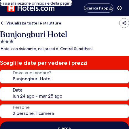
Passa alla sezione principale della pagina
Scarica l’app
Visualizza tutte le strutture
Bunjongburi Hotel
Struttura
a
Hotel con ristorante, nei pressi di Central Suratthani
3.0
stelle
Scegli le date per vedere i prezzi
Dove vuoi andare?
Date
Persone
Cerca