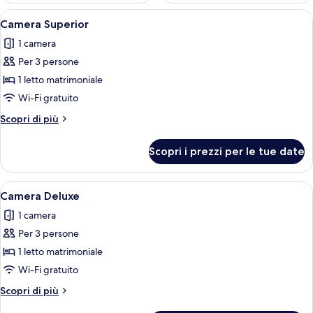
Apri
Camera d'albergo con due letti, una sc
3
Camera Superior
tutte
1 camera
le
Per 3 persone
foto
per
1 letto matrimoniale
Camera
Wi-Fi gratuito
Superior
Altri
Scopri di più
dettagli
per
Scopri i prezzi per le tue date
Camera
Superior
Apri
Camera d'hotel con due letti, una scri
4
Camera Deluxe
tutte
1 camera
le
Per 3 persone
foto
per
1 letto matrimoniale
Camera
Wi-Fi gratuito
Deluxe
Altri
Scopri di più
dettagli