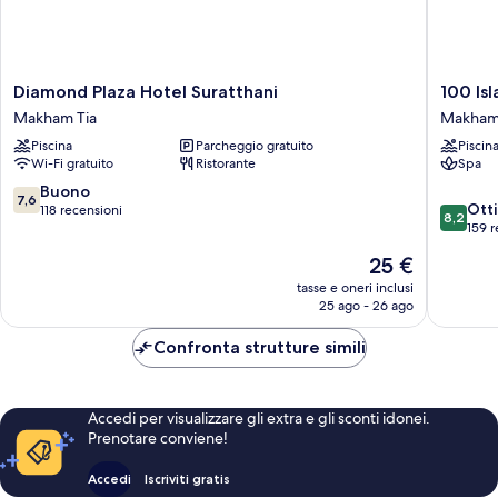
Diamond
100
Diamond Plaza Hotel Suratthani
100 Is
Plaza
Islands
Makham Tia
Makham
Hotel
Resort
Piscina
Parcheggio gratuito
Piscin
Suratthani
&
Wi-Fi gratuito
Ristorante
Spa
Makham
Spa
Tia
Makha
7.6
Buono
7,6
8.2
Tia
Ott
su
118 recensioni
8,2
su
159 r
10,
10,
Buono,
Il
25 €
Ottimo,
118
prezzo
159
tasse e oneri inclusi
recensioni
attuale
25 ago - 26 ago
recensio
è
25 €
Confronta strutture simili
Accedi per visualizzare gli extra e gli sconti idonei.
Prenotare conviene!
Accedi
Iscriviti gratis