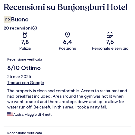
Recensioni su Bunjongburi Hotel
Recensioni
Buono
7,6
20 recensioni
7,8
6,4
7,6
Pulizia
Posizione
Personale e servizio
Recensioni
Recensione verificata
8/10 Ottimo
26 mar 2025
Traduci con Google
The property is clean and comfortable. Access to restaurant and
had breakfast included. Area around the gym was not lit when
we went to see it and there are steps down and up to allow for
water run off. Be careful in this area. I took a nasty fall.
Audra, viaggio di 4 notti
Recensione verificata