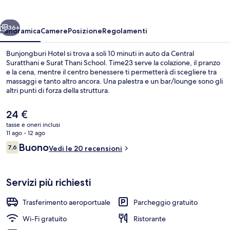
ietro
Avanti
36+
Panoramica
Camere
Posizione
Regolamenti
Bunjongburi Hotel si trova a soli 10 minuti in auto da Central
Suratthani e Surat Thani School. Time23 serve la colazione, il pranzo
e la cena, mentre il centro benessere ti permetterà di scegliere tra
massaggi e tanto altro ancora. Una palestra e un bar/lounge sono gli
altri punti di forza della struttura.
Il
24 €
prezzo
tasse e oneri inclusi
attuale
11 ago - 12 ago
Servizio di colazione, pranzo e cena
è
Recensioni
Buono
7,6
Vedi le 20 recensioni
24 €
7,6 su 10
Servizi più richiesti
Trasferimento aeroportuale
Parcheggio gratuito
Wi-Fi gratuito
Ristorante