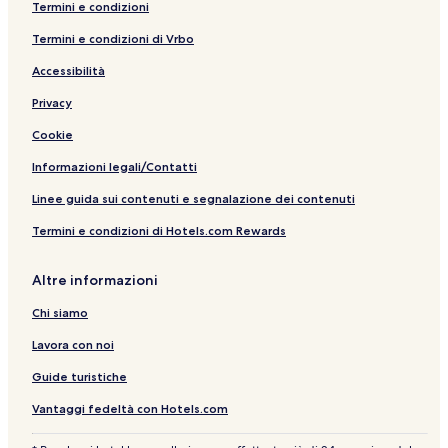
Termini e condizioni
H
t
n
w
i
l
S
r
e
o
h
i
H
B
u
a
n
Termini e condizioni di Vrbo
t
a
o
a
r
H
S
e
n
t
n
a
o
u
Accessibilità
l
i
e
g
t
t
i
Privacy
l
b
t
e
t
y
h
l
e
Cookie
P
a
H
a
n
o
Informazioni legali/Contatti
n
i
t
s
e
Linee guida sui contenuti e segnalazione dei contenuti
a
l
Termini e condizioni di Hotels.com Rewards
k
R
e
Altre informazioni
s
o
Chi siamo
r
t
Lavora con noi
Guide turistiche
Vantaggi fedeltà con Hotels.com