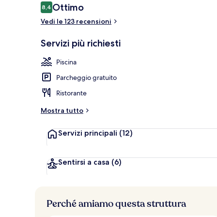
Recensioni
Ottimo
8,4
8,4 su 10
Vedi le 123 recensioni
Spiaggia priv
Servizi più richiesti
Piscina
Parcheggio gratuito
Ristorante
Mostra tutto
Servizi principali
(12)
Sentirsi a casa
(6)
Perché amiamo questa struttura