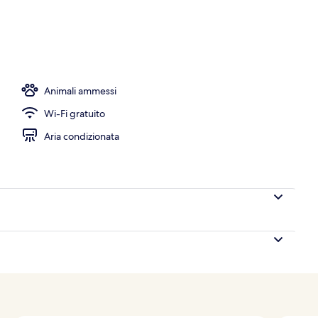
ata, lettini da mare, ombrelloni, windsurf
Animali ammessi
Wi-Fi gratuito
Aria condizionata