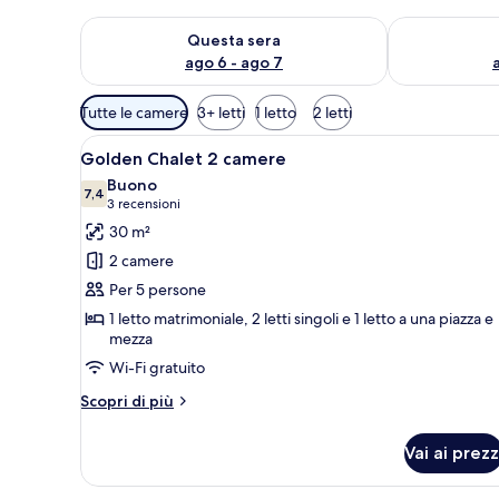
Verifica la disponibilità per questa sera, ago 6 - ago
Verifica la di
Questa sera
ago 6 - ago 7
Filtri
Tutte le camere
3+ letti
1 letto
2 letti
disponibili
Apri
Una cucina compatta con mobili
per
11
Golden Chalet 2 camere
tutte
le
Buono
le
7,4
camere
7,4 su 10
(3
3 recensioni
foto
recensioni)
30 m²
per
2 camere
Golden
Per 5 persone
Chalet
1 letto matrimoniale, 2 letti singoli e 1 letto a una piazza e
2
mezza
camere
Wi-Fi gratuito
Altri
Scopri di più
dettagli
per
Vai ai prezz
Golden
Chalet