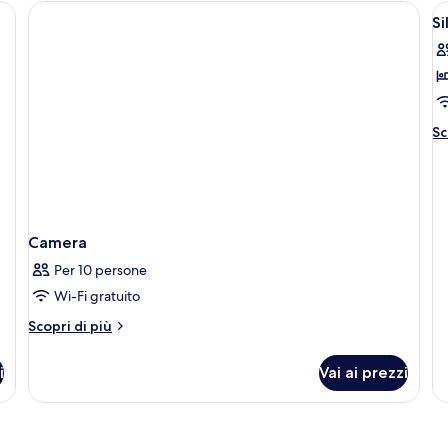
A
Si
t
le
f
p
Si
Al
Sc
C
de
pe
Si
Ch
Camera
Per 10 persone
Wi-Fi gratuito
Altri
Scopri di più
dettagli
per
i
Vai ai prezzi
Camera