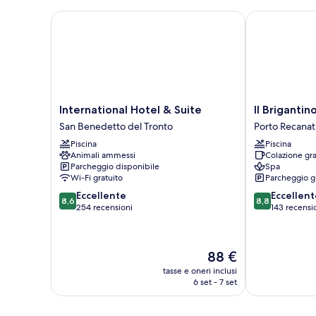
International Hotel & Suite
Il Brigantino
International
Il
International Hotel & Suite
Il Brigantin
Hotel
Brigantino
San Benedetto del Tronto
Porto Recanat
&
Porto
Piscina
Piscina
Suite
Recanati
Animali ammessi
Colazione gra
San
Parcheggio disponibile
Spa
Benedetto
Wi-Fi gratuito
Parcheggio g
del
8.6
8.8
Eccellente
Eccellent
Tronto
8,6
8,8
su
su
254 recensioni
143 recensi
10,
10,
Eccellente,
Eccellente,
254
143
Il
88 €
recensioni
recensioni
prezzo
tasse e oneri inclusi
attuale
6 set - 7 set
è
88 €