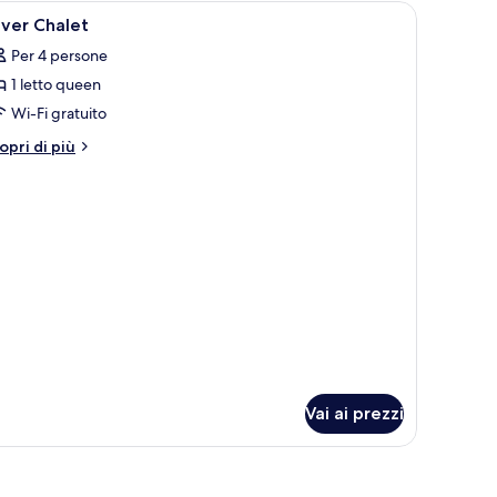
pri
Un letto singolo con una coperta a fantasia, 
3
lver Chalet
utte
Per 4 persone
1 letto queen
oto
er
Wi-Fi gratuito
lver
tri
opri di più
halet
ttagli
r
lver
alet
Vai ai prezzi