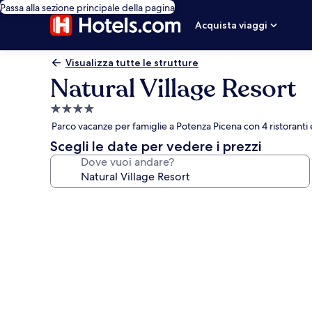
Passa alla sezione principale della pagina
Acquista viaggi
Visualizza tutte le strutture
Natural Village Resort
Struttura
a
Parco vacanze per famiglie a Potenza Picena con 4 ristoranti 
4.0
Scegli le date per vedere i prezzi
stelle
Dove vuoi andare?
Galleria
fotografica
per
Natural
Village
Resort