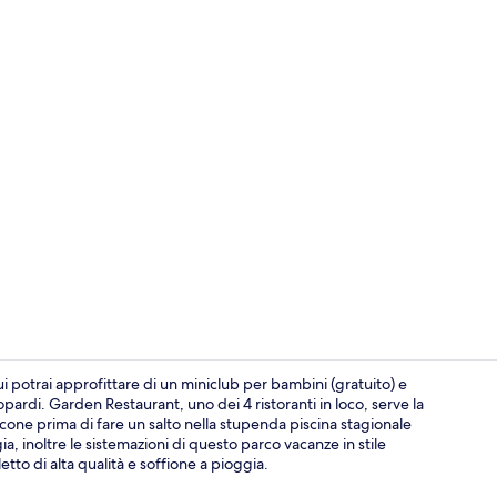
4 ristoranti;
ui potrai approfittare di un miniclub per bambini (gratuito) e
eopardi. Garden Restaurant, uno dei 4 ristoranti in loco, serve la
ccone prima di fare un salto nella stupenda piscina stagionale
Piscina stagi
, inoltre le sistemazioni di questo parco vacanze in stile
to di alta qualità e soffione a pioggia.