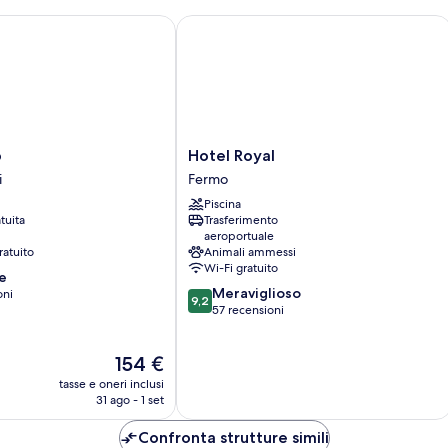
Hotel Royal
Hotel
o
Hotel Royal
Royal
i
Fermo
Fermo
Piscina
tuita
Trasferimento
aeroportuale
ratuito
Animali ammessi
Wi-Fi gratuito
e
9.2
Meraviglioso
oni
9,2
su
57 recensioni
10,
Meraviglioso,
Il
154 €
57
prezzo
recensioni
tasse e oneri inclusi
attuale
31 ago - 1 set
è
154 €
Confronta strutture simili