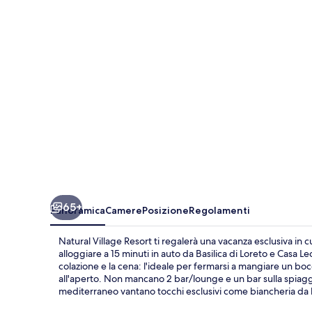
65+
Panoramica
Camere
Posizione
Regolamenti
Natural Village Resort ti regalerà una vacanza esclusiva in c
alloggiare a 15 minuti in auto da Basilica di Loreto e Casa L
colazione e la cena: l'ideale per fermarsi a mangiare un bo
all'aperto. Non mancano 2 bar/lounge e un bar sulla spiaggia
mediterraneo vantano tocchi esclusivi come biancheria da let