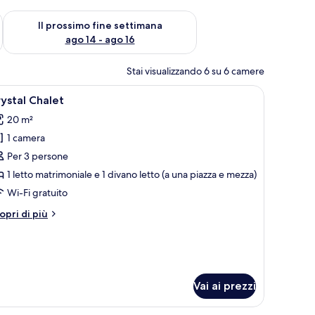
ne settimana, ago 7 - ago 9
Verifica la disponibilità per il prossimo fine settimana, ago 14 
Il prossimo fine settimana
ago 14 - ago 16
Stai visualizzando 6 su 6 camere
egno, un letto con biancheria bianca, un comodino con una lampada e una fin
pri
Una cucina moderna con mobili bianchi, un tav
7
ystal Chalet
utte
20 m²
1 camera
oto
er
Per 3 persone
rystal
1 letto matrimoniale e 1 divano letto (a una piazza e mezza)
halet
Wi-Fi gratuito
tri
opri di più
ttagli
r
ystal
alet
Vai ai prezzi