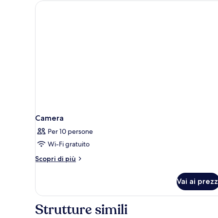
2
camere
Camera
Per 10 persone
Wi-Fi gratuito
Altri
Scopri di più
dettagli
per
Vai ai prezz
Camera
Strutture simili