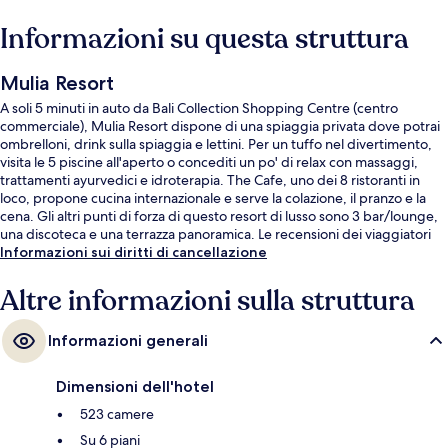
Informazioni su questa struttura
Mulia Resort
A soli 5 minuti in auto da Bali Collection Shopping Centre (centro
commerciale), Mulia Resort dispone di una spiaggia privata dove potrai
ombrelloni, drink sulla spiaggia e lettini. Per un tuffo nel divertimento,
visita le 5 piscine all'aperto o concediti un po' di relax con massaggi,
trattamenti ayurvedici e idroterapia. The Cafe, uno dei 8 ristoranti in
loco, propone cucina internazionale e serve la colazione, il pranzo e la
cena. Gli altri punti di forza di questo resort di lusso sono 3 bar/lounge,
una discoteca e una terrazza panoramica. Le recensioni dei viaggiatori
lodano il personale gentile e le condizioni generali.
Informazioni sui diritti di cancellazione
Altre informazioni sulla struttura
Informazioni generali
Dimensioni dell'hotel
523 camere
Su 6 piani