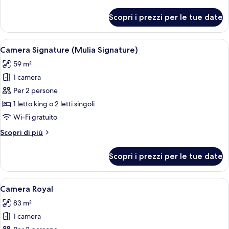
(Mulia
dettagli
Grandeur)
per
Scopri i prezzi per le tue date
Camera
Superior
(Mulia
Apri
Una camera d'hotel con un letto grande
5
Grandeur)
Camera Signature (Mulia Signature)
tutte
59 m²
le
1 camera
foto
per
Per 2 persone
Camera
1 letto king o 2 letti singoli
Signature
Wi-Fi gratuito
(Mulia
Altri
Scopri di più
Signature)
dettagli
per
Scopri i prezzi per le tue date
Camera
Signature
(Mulia
Apri
Un'ampia camera da letto con un letto
5
Signature)
Camera Royal
tutte
83 m²
le
1 camera
foto