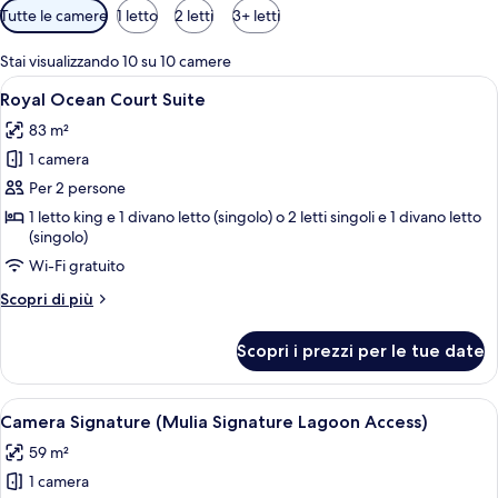
Filtri
Tutte le camere
1 letto
2 letti
3+ letti
disponibili
per
Stai visualizzando 10 su 10 camere
le
Apri
Camera d'albergo con un ampio letto, 
5
Royal Ocean Court Suite
camere
tutte
83 m²
le
1 camera
foto
per
Per 2 persone
Royal
1 letto king e 1 divano letto (singolo) o 2 letti singoli e 1 divano letto
(singolo)
Ocean
Court
Wi-Fi gratuito
Suite
Altri
Scopri di più
dettagli
per
Scopri i prezzi per le tue date
Royal
Ocean
Court
Apri
Una camera d'albergo con un letto grand
5
Suite
Camera Signature (Mulia Signature Lagoon Access)
tutte
59 m²
le
1 camera
foto