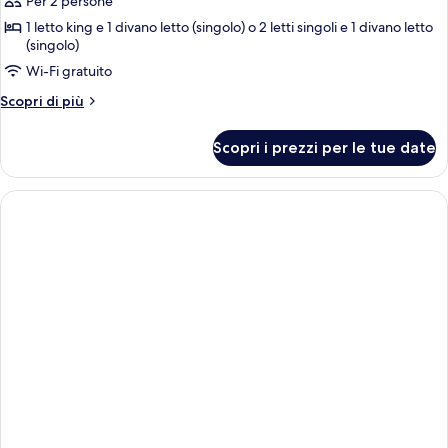
per
Per 2 persone
Camera
1 letto king e 1 divano letto (singolo) o 2 letti singoli e 1 divano letto
(singolo)
Royal
Wi-Fi gratuito
Altri
Scopri di più
dettagli
per
Scopri i prezzi per le tue date
Camera
Royal