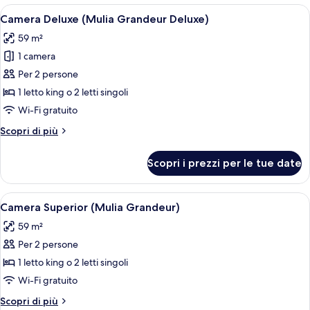
Court
Apri
Una camera d'albergo con un letto gran
5
Camera Deluxe (Mulia Grandeur Deluxe)
tutte
59 m²
le
1 camera
foto
per
Per 2 persone
Camera
1 letto king o 2 letti singoli
Deluxe
Wi-Fi gratuito
(Mulia
Altri
Scopri di più
Grandeur
dettagli
Deluxe)
per
Scopri i prezzi per le tue date
Camera
Deluxe
(Mulia
Apri
Una camera d'albergo con un letto gra
5
Grandeur
Camera Superior (Mulia Grandeur)
tutte
Deluxe)
59 m²
le
Per 2 persone
foto
per
1 letto king o 2 letti singoli
Camera
Wi-Fi gratuito
Superior
Altri
Scopri di più