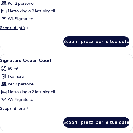
per
Per 2 persone
Camera
1 letto king o 2 letti singoli
Signature
Wi-Fi gratuito
(Mulia
Altri
Scopri di più
Signature
dettagli
Lagoon
per
Scopri i prezzi per le tue date
Camera
Access)
Signature
(Mulia
Apri
Camera d'albergo con un letto grande, 
5
Signature
Signature Ocean Court
tutte
Lagoon
59 m²
Access)
le
1 camera
foto
per
Per 2 persone
Signature
1 letto king o 2 letti singoli
Ocean
Wi-Fi gratuito
Court
Altri
Scopri di più
dettagli
per
Scopri i prezzi per le tue date
Signature
Ocean