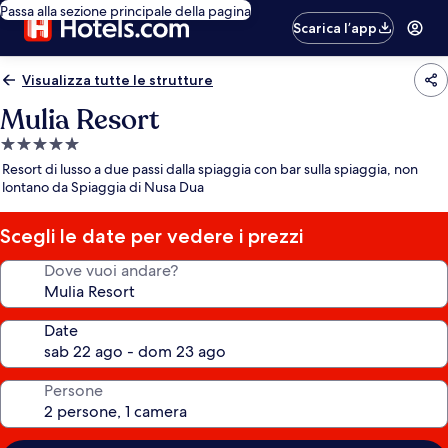
Passa alla sezione principale della pagina
Scarica l’app
Visualizza tutte le strutture
Mulia Resort
Struttura
a
Resort di lusso a due passi dalla spiaggia con bar sulla spiaggia, non
5.0
lontano da Spiaggia di Nusa Dua
stelle
Scegli le date per vedere i prezzi
Dove vuoi andare?
Date
Persone