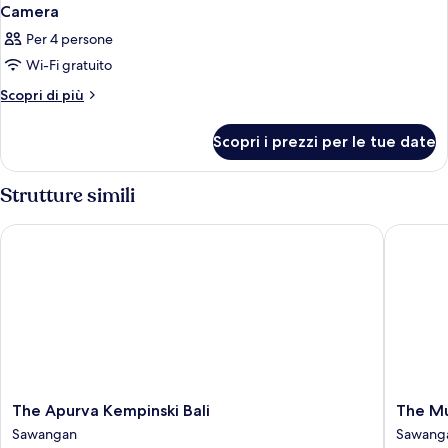
Camera
Per 4 persone
Wi-Fi gratuito
Altri
Scopri di più
dettagli
per
Scopri i prezzi per le tue date
Camera
Strutture simili
The Apurva Kempinski Bali
The Mulia
The
The
The Apurva Kempinski Bali
The Mu
Apurva
Mulia
Sawangan
Sawang
Kempinski
Bali