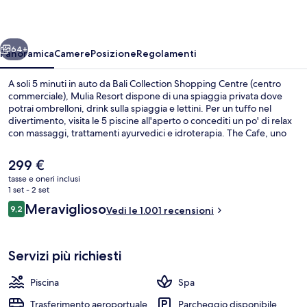
ietro
Avanti
64+
Panoramica
Camere
Posizione
Regolamenti
A soli 5 minuti in auto da Bali Collection Shopping Centre (centro
commerciale), Mulia Resort dispone di una spiaggia privata dove
potrai ombrelloni, drink sulla spiaggia e lettini. Per un tuffo nel
divertimento, visita le 5 piscine all'aperto o concediti un po' di relax
con massaggi, trattamenti ayurvedici e idroterapia. The Cafe, uno
dei 8 ristoranti in loco, propone cucina internazionale e serve la
colazione, il pranzo e la cena. Gli altri punti di forza di questo resort
Il
299 €
di lusso sono 3 bar/lounge, una discoteca e una terrazza
prezzo
tasse e oneri inclusi
panoramica. Le recensioni dei viaggiatori lodano il personale gentile
attuale
1 set - 2 set
e le condizioni generali.
Cappella
è
Recensioni
Meraviglioso
9,2
Vedi le 1.001 recensioni
299 €
9,2 su 10
Servizi più richiesti
Piscina
Spa
Trasferimento aeroportuale
Parcheggio disponibile