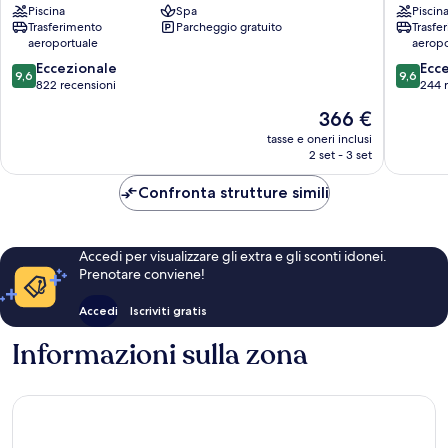
Piscina
Spa
Piscin
Bali
Sawang
Trasferimento
Parcheggio gratuito
Trasfe
Sawangan
aeroportuale
aeropo
9.6
9.6
Eccezionale
Ecc
9,6
9,6
su
su
822 recensioni
244 
10,
10,
Il
366 €
Eccezionale,
Eccezion
prezzo
822
244
tasse e oneri inclusi
attuale
2 set - 3 set
recensioni
recensio
è
366 €
Confronta strutture simili
Accedi per visualizzare gli extra e gli sconti idonei.
Prenotare conviene!
Accedi
Iscriviti gratis
Informazioni sulla zona