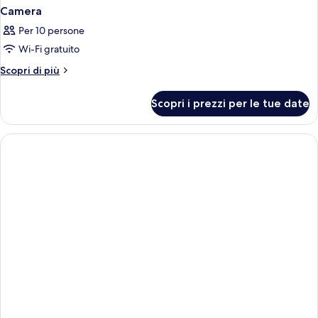
Camera
Per 10 persone
Wi-Fi gratuito
Altri
Scopri di più
dettagli
per
Scopri i prezzi per le tue date
Camera