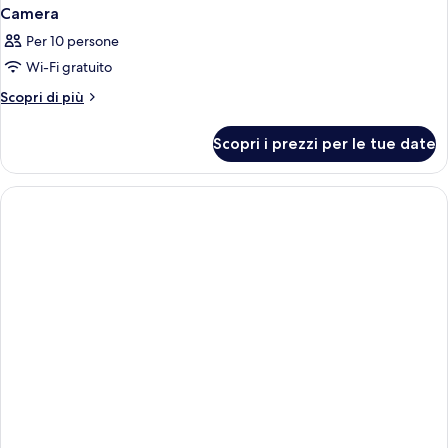
Camera
Per 10 persone
Wi-Fi gratuito
Altri
Scopri di più
dettagli
per
Scopri i prezzi per le tue date
Camera