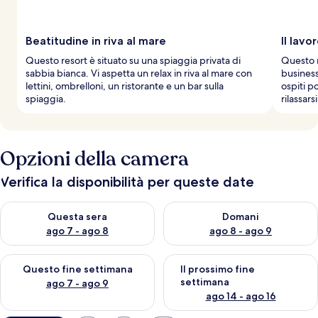
Beatitudine in riva al mare
Il lavo
Questo resort è situato su una spiaggia privata di
Questo r
sabbia bianca. Vi aspetta un relax in riva al mare con
business 
lettini, ombrelloni, un ristorante e un bar sulla
ospiti p
spiaggia.
rilassars
Opzioni della camera
Verifica la disponibilità per queste date
Verifica la disponibilità per questa sera, ago 7 - ago 8
Verifica la disponibilità per d
Questa sera
Domani
ago 7 - ago 8
ago 8 - ago 9
Verifica la disponibilità per questo fine settimana, ago 7 - ago
Verifica la disponibilità per il
Questo fine settimana
Il prossimo fine
settimana
ago 7 - ago 9
ago 14 - ago 16