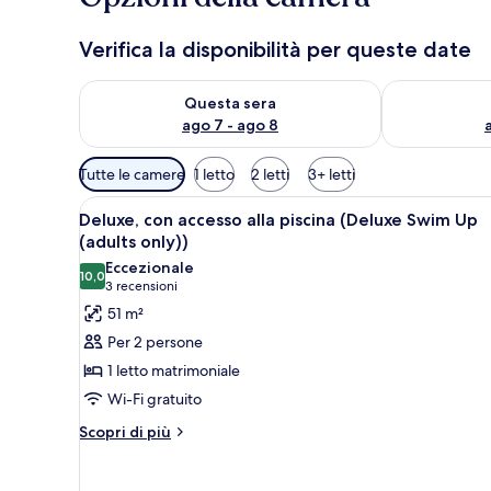
Verifica la disponibilità per queste date
Verifica la disponibilità per questa sera, ago 7 - ago
Verifica la di
Questa sera
ago 7 - ago 8
Filtri
Tutte le camere
1 letto
2 letti
3+ letti
disponibili
Apri
Camera d'albergo con due letti, t
per
4
Deluxe, con accesso alla piscina (Deluxe Swim Up
tutte
le
(adults only))
le
camere
Eccezionale
10,0
foto
10,0 su 10
(3
3 recensioni
per
recensioni)
51 m²
Deluxe,
Per 2 persone
con
1 letto matrimoniale
accesso
Wi-Fi gratuito
alla
Altri
piscina
Scopri di più
dettagli
(Deluxe
per
Swim
Deluxe,