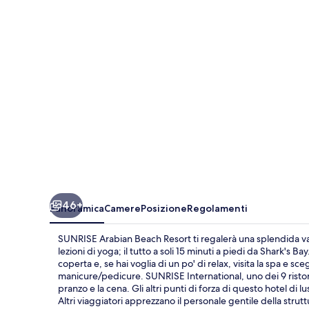
Resort
46+
Panoramica
Camere
Posizione
Regolamenti
SUNRISE Arabian Beach Resort ti regalerà una splendida va
lezioni di yoga; il tutto a soli 15 minuti a piedi da Shark's B
coperta e, se hai voglia di un po' di relax, visita la spa e sce
manicure/pedicure. SUNRISE International, uno dei 9 ristoran
pranzo e la cena. Gli altri punti di forza di questo hotel di 
Altri viaggiatori apprezzano il personale gentile della strutt