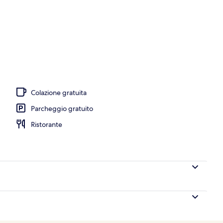
Poch Club) | Vista dalla camera
Colazione gratuita
Parcheggio gratuito
Ristorante