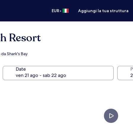
•
EUR
Aggiungi la tua struttura
h Resort
o da Shark's Bay
Date
P