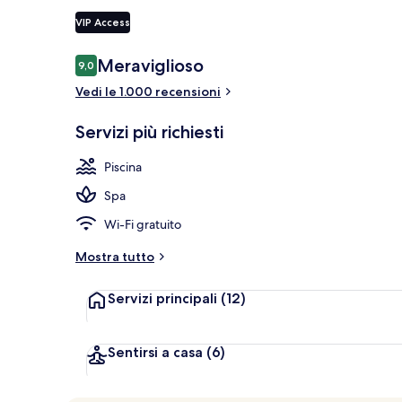
VIP Access
Villa Royal (
Recensioni
Meraviglioso
9,0
9,0 su 10
Vedi le 1.000 recensioni
Servizi più richiesti
Piscina
Spa
Wi-Fi gratuito
Mostra tutto
Servizi principali
(12)
Sentirsi a casa
(6)