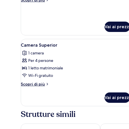
and
dettagli
Residents
per
Suite
Only)
familiare
(Egyptians
Vai ai prezz
and
Residents
Only)
Apri
Una camera d'albergo con un le
2
Camera Superior
tutte
1 camera
le
Per 4 persone
foto
per
1 letto matrimoniale
Camera
Wi-Fi gratuito
Superior
Altri
Scopri di più
dettagli
per
Vai ai prezz
Camera
Superior
Strutture simili
Stella Di Mare Beach Hotel & Spa
White Hills R