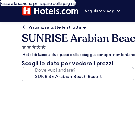
Passa alla sezione principale della pagina
Acquista viaggi
Visualizza tutte le strutture
SUNRISE Arabian Beac
Struttura
a
Hotel di lusso a due passi dalla spiaggia con spa, non lontan
5.0
Scegli le date per vedere i prezzi
stelle
Dove vuoi andare?
Galleria
fotografica
per
SUNRISE
Arabian
Beach