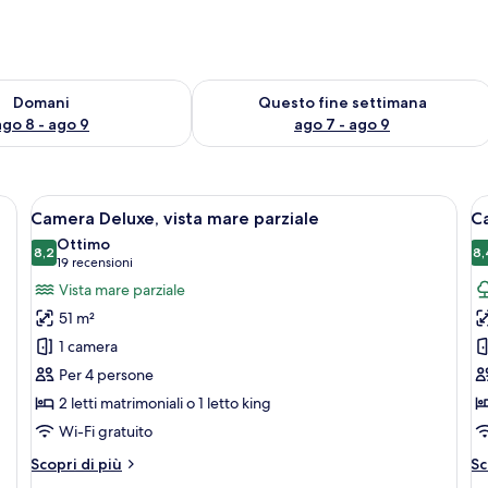
 8
sponibilità per domani, ago 8 - ago 9
Verifica la disponibilità per questo fi
Domani
Questo fine settimana
ago 8 - ago 9
ago 7 - ago 9
elevisore, scrivania e vista sulla piscina e sull'edificio.
Apri
Camera d'albergo con un letto grande,
A
4
Camera Deluxe, vista mare parziale
C
tutte
t
Ottimo
le
8,2
le
8,
8,2 su 10
(19
19 recensioni
foto
f
recensioni)
Vista mare parziale
per
p
51 m²
Camera
C
1 camera
Deluxe,
S
Per 4 persone
vista
2 letti matrimoniali o 1 letto king
mare
parziale
Wi-Fi gratuito
Altri
Al
Scopri di più
Sc
dettagli
de