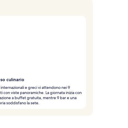
so culinario
i internazionali e greci vi attendono nei 9
nti con viste panoramiche. La giornata inizia con
azione a buffet gratuita, mentre 9 bar e una
eria soddisfano la sete.