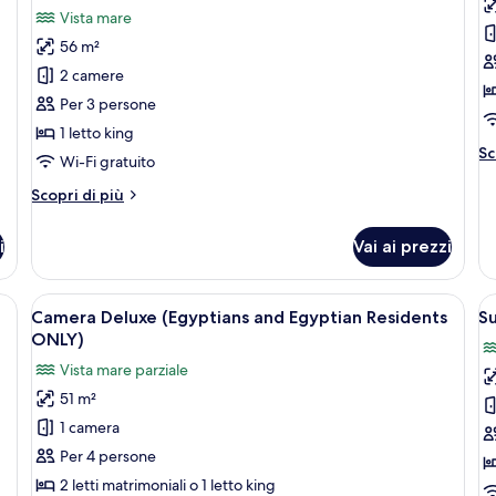
foto
f
recensione)
Vista mare
per
p
56 m²
Suite
C
2 camere
Executive
S
Per 3 persone
(Poch
(
1 letto king
Club)
a
Al
Sc
R
Wi-Fi gratuito
de
O
pe
Altri
Scopri di più
C
dettagli
Su
per
i
Vai ai prezzi
(E
Suite
a
Executive
Re
(Poch
to, una scrivania, una sedia, una televisione e un balcone con tende, affaccia
Apri
Camera d'albergo con due letti, televisor
A
On
4
Club)
Camera Deluxe (Egyptians and Egyptian Residents
Su
tutte
t
ONLY)
le
le
Vista mare parziale
foto
f
51 m²
per
p
1 camera
Camera
S
Deluxe
J
Per 4 persone
(Egyptians
2 letti matrimoniali o 1 letto king