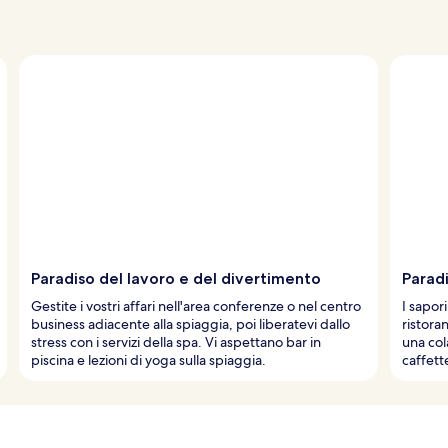
Paradiso del lavoro e del divertimento
Paradi
Gestite i vostri affari nell'area conferenze o nel centro
I sapor
business adiacente alla spiaggia, poi liberatevi dallo
ristora
stress con i servizi della spa. Vi aspettano bar in
una col
piscina e lezioni di yoga sulla spiaggia.
caffett