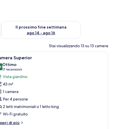
ne settimana, ago 7 - ago 9
Verifica la disponibilità per il prossimo fine settimana, ago 14 
Il prossimo fine settimana
ago 14 - ago 16
Stai visualizzando 13 su 13 camere
 un divano, un tavolo da pranzo e vista sulla zona esterna.
pri
Camera d'albergo con due letti, una scrivania,
5
amera Superior
utte
Ottimo
4
8,4 su 10
(17
17 recensioni
oto
recensioni)
Vista giardino
er
43 m²
amera
1 camera
uperior
Per 4 persone
2 letti matrimoniali o 1 letto king
Wi-Fi gratuito
tri
opri di più
ttagli